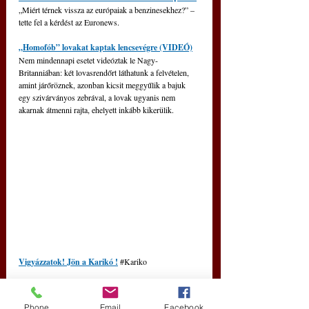
„Miért térnek vissza az európaiak a benzinesekhez?” – 
tette fel a kérdést az Euronews.
„Homofób” lovakat kaptak lencsevégre (VIDEÓ)
Nem mindennapi esetet videóztak le Nagy-
Britanniában: két lovasrendőrt láthatunk a felvételen, 
amint járőröznek, azonban kicsit meggyűlik a bajuk 
egy szivárványos zebrával, a lovak ugyanis nem 
akarnak átmenni rajta, ehelyett inkább kikerülik.
Vigyázzatok! Jön a Karikó !
#Kariko
https://www.facebook.com/100072422123684
/videos/793866155589940
Phone
Email
Facebook