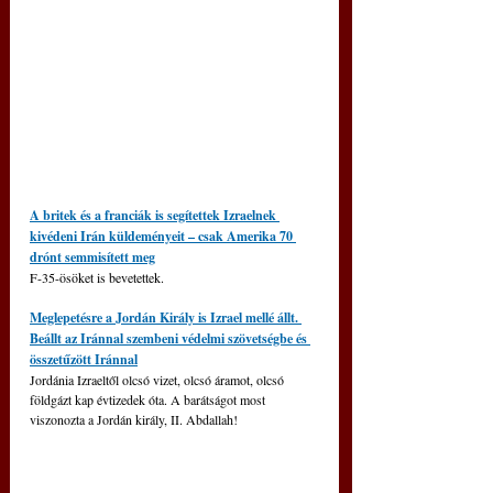
A britek és a franciák is segítettek Izraelnek 
kivédeni Irán küldeményeit – csak Amerika 70 
drónt semmisített meg
F-35-ösöket is bevetettek.
Meglepetésre a Jordán Király is Izrael mellé állt. 
Beállt az Iránnal szembeni védelmi szövetségbe és 
összetűzött Iránnal
Jordánia Izraeltől olcsó vizet, olcsó áramot, olcsó 
földgázt kap évtizedek óta. A barátságot most 
viszonozta a Jordán király, II. Abdallah!