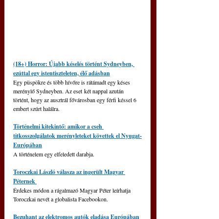
(18+) Horror: Újabb késelés történt Sydneyben, 
ezúttal egy istentiszteleten, élő adásban
Egy püspökre és több hívőre is rátámadt egy késes 
merénylő Sydneyben. Az eset két nappal azután 
történt, hogy az ausztrál fővárosban egy férfi késsel 6 
embert szúrt halálra.
Történelmi kitekintő: amikor a cseh 
titkosszolgálatok merényleteket követtek el Nyugat-
Európában
A történelem egy elfeledett darabja.
Toroczkai László válasza az ingerült Magyar 
Péternek 
Érdekes módon a rágalmazó Magyar Péter leírhatja 
Toroczkai nevét a globalista Facebookon.
Bezuhant az elektromos autók eladása Európában