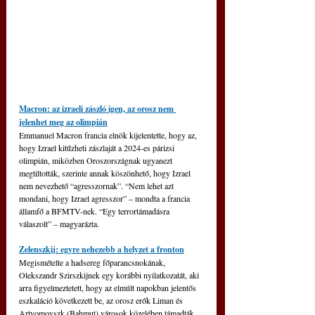
Macron: az izraeli zászló igen, az orosz nem 
jelenhet meg az olimpián
Emmanuel Macron francia elnök kijelentette, hogy az, 
hogy Izrael kitűzheti zászlaját a 2024-es párizsi 
olimpián, miközben Oroszországnak ugyanezt 
megtiltották, szerinte annak köszönhető, hogy Izrael 
nem nevezhető “agresszornak”. “Nem lehet azt 
mondani, hogy Izrael agresszor” – mondta a francia 
államfő a BFMTV-nek. “Egy terrortámadásra 
válaszolt” – magyarázta.
Zelenszkij: egyre nehezebb a helyzet a fronton
Megismételte a hadsereg főparancsnokának, 
Olekszandr Szirszkijnek egy korábbi nyilatkozatát, aki 
arra figyelmeztetett, hogy az elmúlt napokban jelentős 
eszkaláció következett be, az orosz erők Liman és 
Artyomovszk (Bahmut) városok közelében támadták 