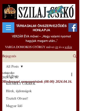
TÁRSADALMI ÖNSZERVEZŐDÉS
HONLAPJA
VERZÁR ÉVA művei – „Hogy valami nyomot
hagyjak magam után..."
VARGA DOMOKOS GYÖRGY művei
itt
és a
wikin
Bejegyzés
All Posts
szilajcsiko
All Posts
2024. ápr. 16.
Mindennapi szemezgetésünk (08:00) 2024.04.16.
KIEMELT CIKKEK
Hírek, újdonságok
Tisztelt Olvasó!
Magyar Idő