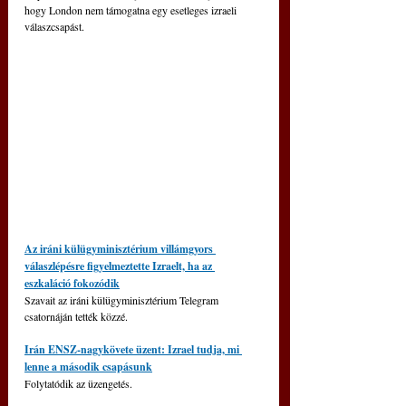
hogy London nem támogatna egy esetleges izraeli 
válaszcsapást.
Az iráni külügyminisztérium villámgyors 
válaszlépésre figyelmeztette Izraelt, ha az 
eszkaláció fokozódik
Szavait az iráni külügyminisztérium Telegram 
csatornáján tették közzé.
Irán ENSZ-nagykövete üzent: Izrael tudja, mi 
lenne a második csapásunk
Folytatódik az üzengetés.