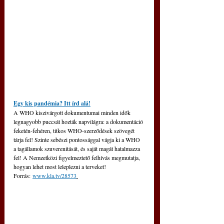
Egy kis pandémia? Itt írd alá!
A WHO kiszivárgott dokumentumai minden idők 
legnagyobb puccsát hozták napvilágra: a dokumentáció 
feketén-fehéren, titkos WHO-szerződések szövegét 
tárja fel! Szinte sebészi pontossággal vágja ki a WHO 
a tagállamok szuverenitását, és saját magát hatalmazza 
fel! A Nemzetközi figyelmeztető felhívás megmutatja, 
hogyan lehet most leleplezni a terveket! 
Forrás: 
www.kla.tv/28573