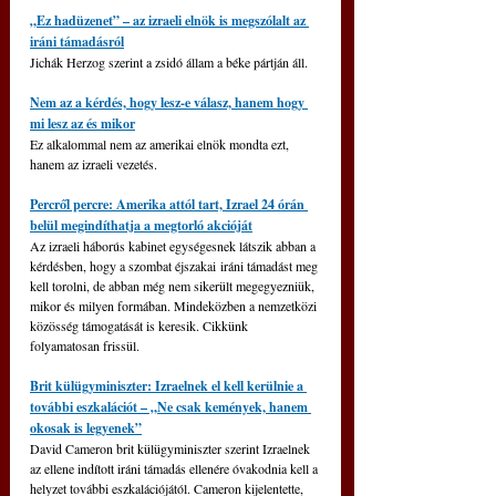
„Ez hadüzenet” – az izraeli elnök is megszólalt az 
iráni támadásról
Jichák Herzog szerint a zsidó állam a béke pártján áll.
Nem az a kérdés, hogy lesz-e válasz, hanem hogy 
mi lesz az és mikor
Ez alkalommal nem az amerikai elnök mondta ezt, 
hanem az izraeli vezetés.
Percről percre: Amerika attól tart, Izrael 24 órán 
belül megindíthatja a megtorló akcióját
Az izraeli háborús kabinet egységesnek látszik abban a 
kérdésben, hogy a szombat éjszakai iráni támadást meg 
kell torolni, de abban még nem sikerült megegyezniük, 
mikor és milyen formában. Mindeközben a nemzetközi 
közösség támogatását is keresik. Cikkünk 
folyamatosan frissül.
Brit külügyminiszter: Izraelnek el kell kerülnie a 
további eszkalációt – „Ne csak kemények, hanem 
okosak is legyenek”
David Cameron brit külügyminiszter szerint Izraelnek 
az ellene indított iráni támadás ellenére óvakodnia kell a 
helyzet további eszkalációjától. Cameron kijelentette, 