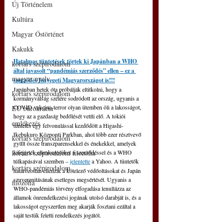
Új Történelem
Kultúra
Magyar Őstörténet
Kakukk
Hatalmas tüntetések törtek ki Japánban a WHO 
kortárs szépirodalom
által javasolt “pandémiás szerződés” ellen – ez a 
magyar nyelv
szerződés fenyegeti Magyarországot is!!!
Japánban hetek óta próbálják eltitkolni, hogy a 
kortárs szépirodalom
kormányválság szélére sodródott az ország, ugyanis a 
COVID vakcina-terror olyan ütemben öli a lakosságot, 
EU bürokrácia
hogy az a gazdaság bedőlését vetíti elő.
A tokiói 
emlékezés
tüntetés egy felvonulással kezdődött a Higashi-
Ikebukuro Központi Parkban, ahol több ezer résztvevő 
kortárs szépirodalom
gyűlt össze transzparensekkel és énekekkel, amelyek 
kortárs szépirodalom filozófia
kifejezték ellenkezésüket a szerződéssel és a WHO 
túlkapásával szemben –
jelentette
 a Yahoo. A tüntetők 
kortárs szépirodalom
határozottan ellenzik a kötelező védőoltásokat és Japán 
szuverenitásának esetleges megsértését. Ugyanis a 
filozófia
WHO-pandémiás törvény elfogadása lenullázza az 
államok önrendelkezési jogának utolsó darabját is, és a 
lakosságot egyszerűen meg akarják fosztani ezáltal a 
saját testük feletti rendelkezés jogától.