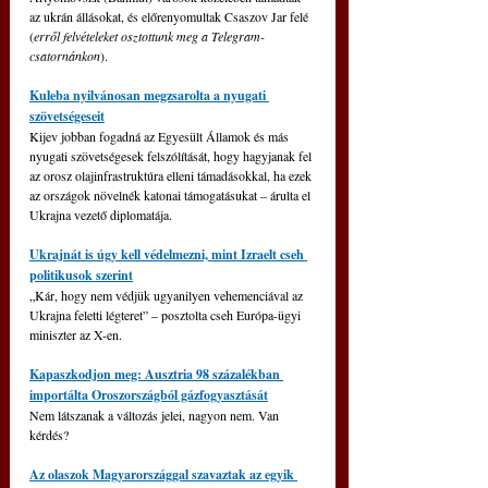
az ukrán állásokat, és előrenyomultak Csaszov Jar felé 
(
erről felvételeket osztottunk meg a Telegram-
csatornánkon
).
Kuleba nyilvánosan megzsarolta a nyugati 
szövetségeseit
Kijev jobban fogadná az Egyesült Államok és más 
nyugati szövetségesek felszólítását, hogy hagyjanak fel 
az orosz olajinfrastruktúra elleni támadásokkal, ha ezek 
az országok növelnék katonai támogatásukat – árulta el 
Ukrajna vezető diplomatája.
Ukrajnát is úgy kell védelmezni, mint Izraelt cseh 
politikusok szerint
„Kár, hogy nem védjük ugyanilyen vehemenciával az 
Ukrajna feletti légteret” – posztolta cseh Európa-ügyi 
miniszter az X-en.
Kapaszkodjon meg: Ausztria 98 százalékban 
importálta Oroszországból gázfogyasztását
Nem látszanak a változás jelei, nagyon nem. Van 
kérdés?
Az olaszok Magyarországgal szavaztak az egyik 