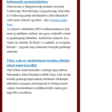
legfontosabb európai kérdésben
Olaszország és Magyarország nemmel szavazott, 
Csehország, Horvátország, Lengyelország, Szlovákia 
és Svédország pedig tartózkodott a zöld otthonokról 
szóló uniós irányelv ügyében – írja a 
Corriere della 
Sera.
Az irányelv értelmében 2050-re klímasemlegessé kell 
tenni az építőipari szektort, ám egyes szakértők szerint 
ez gazdaságilag lehetetlen. Ambiciózus irányelv, de a 
végén ott a kérdés: Ki fizeti? A családok, az országok, 
Európa? – jegyezte meg Giancarlo Giorgetti gazdasági 
miniszter.
Videó: csak egy alpolgármester fogadta a Kínába 
érkező német kancellárt
Olaf Scholz német kancellár vasárnap nagyszabású, 
háromnapos kínai látogatásra indult, hogy a két ország 
közötti gazdasági kapcsolatok erősítésére törekedjen, 
miközben a nyugati szövetségesek és Peking között 
számos kereskedelmi és politikai kérdés miatt egyre 
nagyobb a feszültség.