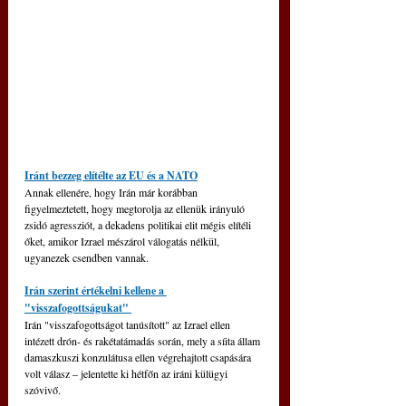
Iránt bezzeg elítélte az EU és a NATO
Annak ellenére, hogy Irán már korábban 
figyelmeztetett, hogy megtorolja az ellenük irányuló 
zsidó agressziót, a dekadens politikai elit mégis elítéli 
őket, amikor Izrael mészárol válogatás nélkül, 
ugyanezek csendben vannak.
Irán szerint értékelni kellene a 
"visszafogottságukat" 
Irán "visszafogottságot tanúsított" az Izrael ellen 
intézett drón- és rakétatámadás során, mely a síita állam 
damaszkuszi konzulátusa ellen végrehajtott csapására 
volt válasz – jelentette ki hétfőn az iráni külügyi 
szóvivő.