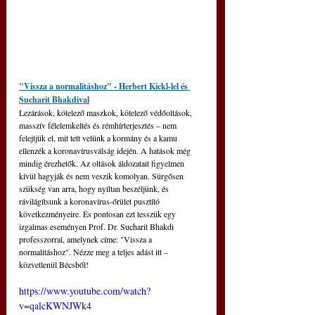
"Vissza a normalitáshoz" - Herbert Kickl-lel és 
Sucharit Bhakdival
Lezárások, kötelező maszkok, kötelező védőoltások, 
masszív félelemkeltés és rémhírterjesztés – nem 
felejtjük el, mit tett velünk a kormány és a kamu 
ellenzék a koronavírusválság idején. A hatások még 
mindig érezhetők. Az oltások áldozatait figyelmen 
kívül hagyják és nem veszik komolyan. Sürgősen 
szükség van arra, hogy nyíltan beszéljünk, és 
rávilágítsunk a koronavírus-őrület pusztító 
következményeire. És pontosan ezt tesszük egy 
izgalmas eseményen Prof. Dr. Sucharit Bhakdi 
professzorral, amelynek címe: "Vissza a 
normalitáshoz". Nézze meg a teljes adást itt – 
közvetlenül Bécsből!
https://www.youtube.com/watch?
v=qalcKWNJWk4