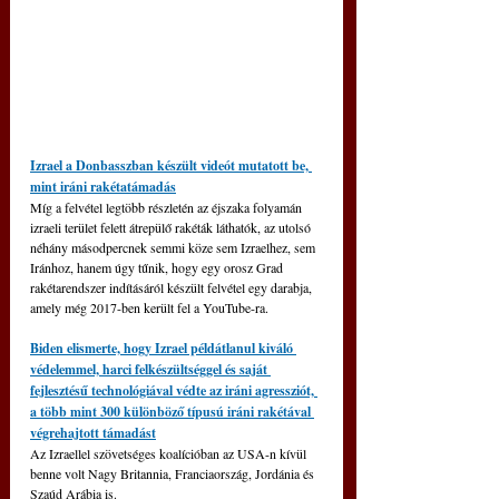
Izrael a Donbasszban készült videót mutatott be, 
mint iráni rakétatámadás
Míg a felvétel legtöbb részletén az éjszaka folyamán 
izraeli terület felett átrepülő rakéták láthatók, az utolsó 
néhány másodpercnek semmi köze sem Izraelhez, sem 
Iránhoz, hanem úgy tűnik, hogy egy orosz Grad 
rakétarendszer indításáról készült felvétel egy darabja, 
amely még 2017-ben került fel a YouTube-ra.
Biden elismerte, hogy Izrael példátlanul kiváló 
védelemmel, harci felkészültséggel és saját 
fejlesztésű technológiával védte az iráni agressziót, 
a több mint 300 különböző típusú iráni rakétával 
végrehajtott támadást
Az Izraellel szövetséges koalícióban az USA-n kívül 
benne volt Nagy Britannia, Franciaország, Jordánia és 
Szaúd Arábia is.