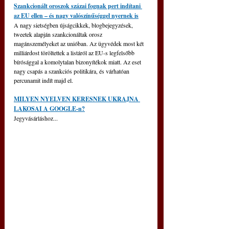
Szankcionált oroszok százai fognak pert indítani 
az EU ellen – és nagy valószínűséggel nyernek is
A nagy sietségben újságcikkek, blogbejegyzések, 
tweetek alapján szankcionáltak orosz 
magánszemélyeket az unióban. Az ügyvédek most két 
milliárdost töröltettek a listáról az EU-s legfelsőbb 
bírósággal a komolytalan bizonyítékok miatt. Az eset 
nagy csapás a szankciós politikára, és várhatóan 
percunamit indít majd el.
MILYEN NYELVEN KERESNEK UKRAJNA 
LAKOSAI A GOOGLE-n?
Jegyvásárláshoz...