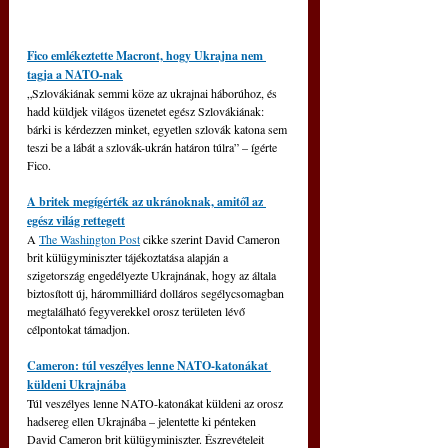
Fico emlékeztette Macront, hogy Ukrajna nem 
tagja a NATO-nak
„Szlovákiának semmi köze az ukrajnai háborúhoz, és 
hadd küldjek világos üzenetet egész Szlovákiának: 
bárki is kérdezzen minket, egyetlen szlovák katona sem 
teszi be a lábát a szlovák-ukrán határon túlra” – ígérte 
Fico.
A britek megígérték az ukránoknak, amitől az 
egész világ rettegett
A 
The Washington Post
 cikke szerint David Cameron 
brit külügyminiszter tájékoztatása alapján a 
szigetország engedélyezte Ukrajnának, hogy az általa 
biztosított új, hárommilliárd dolláros segélycsomagban 
megtalálható fegyverekkel orosz területen lévő 
célpontokat támadjon.
Cameron: túl veszélyes lenne NATO-katonákat 
küldeni Ukrajnába
Túl veszélyes lenne NATO-katonákat küldeni az orosz 
hadsereg ellen Ukrajnába – jelentette ki pénteken 
David Cameron brit külügyminiszter. Észrevételeit 