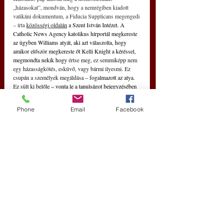
„házasokat”, mondván, hogy a nemrégiben kiadott 
vatikáni dokumentum, a Fiducia Supplicans megengedi 
– írta 
közösségi oldalán
 a Szent István Intézet. A 
Catholic News Agency katolikus hírportál megkereste 
az ügyben Williams atyát, aki azt válaszolta, hogy 
amikor először megkereste őt Kelli Knight a kéréssel, 
megmondta nekik hogy 
értse meg, ez semmiképp nem 
egy házasságkötés, esküvő, vagy bármi ilyesmi. Ez 
csupán a személyek megáldása 
– fogalmazott az atya. 
Ez sült ki belőle 
– vonta le a tanulságot bejegyzésében 
a Szent István Intézet.
Phone
Email
Facebook
Friss bejegyzések
Az összes megtekintése