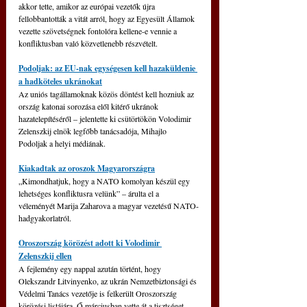
akkor tette, amikor az európai vezetők újra 
fellobbantották a vitát arról, hogy az Egyesült Államok 
vezette szövetségnek fontolóra kellene-e vennie a 
konfliktusban való közvetlenebb részvételt.
Podoljak: az EU-nak egységesen kell hazaküldenie 
a hadköteles ukránokat
Az uniós tagállamoknak közös döntést kell hozniuk az 
ország katonai sorozása elől kitérő ukránok 
hazatelepítéséről – jelentette ki csütörtökön Volodimir 
Zelenszkij elnök legfőbb tanácsadója, Mihajlo 
Podoljak a helyi médiának.
Kiakadtak az oroszok Magyarországra
„Kimondhatjuk, hogy a NATO komolyan készül egy 
lehetséges konfliktusra velünk” – árulta el a 
véleményét Marija Zaharova a magyar vezetésű NATO-
hadgyakorlatról.
Oroszország körözést adott ki Volodimir 
Zelenszkij ellen
A fejlemény egy nappal azután történt, hogy 
Olekszandr Litvinyenko, az ukrán Nemzetbiztonsági és 
Védelmi Tanács vezetője is felkerült Oroszország 
körözési listájára. Ő márciusban vette át a tisztséget 