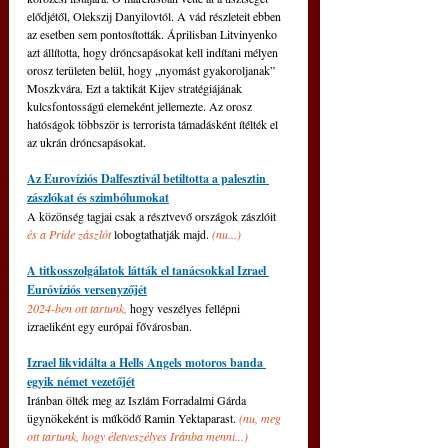
elődjétől, Olekszij Danyilovtól. A vád részleteit ebben 
az esetben sem pontosították. Áprilisban Litvinyenko 
azt állította, hogy dróncsapásokat kell indítani mélyen 
orosz területen belül, hogy „nyomást gyakoroljanak” 
Moszkvára. Ezt a taktikát Kijev stratégiájának 
kulcsfontosságú elemeként jellemezte. Az orosz 
hatóságok többször is terrorista támadásként ítélték el 
az ukrán dróncsapásokat.
Az Eurovíziós Dalfesztivál betiltotta a palesztin 
zászlókat és szimbólumokat
A közönség tagjai csak a résztvevő országok zászlóit 
és a Pride zászlót
lobogtathatják majd. 
(nu...)
A titkosszolgálatok látták el tanácsokkal Izrael 
Euróvíziós versenyzőjét
2024-ben ott tartunk,
 hogy veszélyes fellépni 
izraeliként egy európai fővárosban.
Izrael likvidálta a Hells Angels motoros banda 
egyik német vezetőjét
Iránban ölték meg az Iszlám Forradalmi Gárda 
ügynökeként is működő Ramin Yektaparast. 
(nu, meg 
ott tartunk, hogy életveszélyes Iránba menni...)