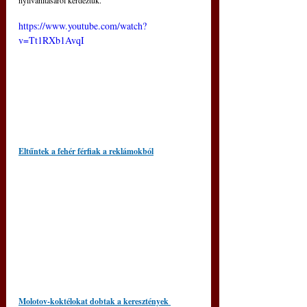
https://www.youtube.com/watch?
v=Tt1RXb1AvqI
Eltűntek a fehér férfiak a reklámokból
Molotov-koktélokat dobtak a keresztények 