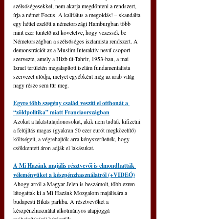
szélsőségesekkel, nem akarja megdönteni a rendszert, 
írja a német Focus. A kalifátus a megoldás! – skandálta 
egy héttel ezelőtt a németországi Hamburgban több 
mint ezer tüntető azt követelve, hogy vezessék be 
Németországban a szélsőséges iszlamista rendszert. A 
demonstrációt az a Muslim Interaktiv nevű csoport 
szervezte, amely a Hizb út-Tahrir, 1953-ban, a mai 
Izrael területén megalapított iszlám fundamentalista 
szervezet utódja, melyet egyébként még az arab világ 
nagy része sem tűr meg.
Egyre több szegény család veszíti el otthonát a 
“zöldpolitika” miatt Franciaországban
Azokat a lakástulajdonosokat, akik nem tudták kifizetni 
a felújítás magas (gyakran 50 ezer eurót megközelítő) 
költségeit, a végrehajtók arra kényszerítették, hogy 
csökkentett áron adják el lakásukat.
A Mi Hazánk majális résztvevői is elmondhatták 
véleményüket a készpénzhasználatról (+VIDEÓ)
Ahogy arról a Magyar Jelen is beszámolt, több ezren 
látogattak ki a Mi Hazánk Mozgalom majálisára a 
budapesti Bikás parkba. A résztvevőket a 
készpénzhasználat alkotmányos alapjoggá 
nyilvánításáról kérdeztük.