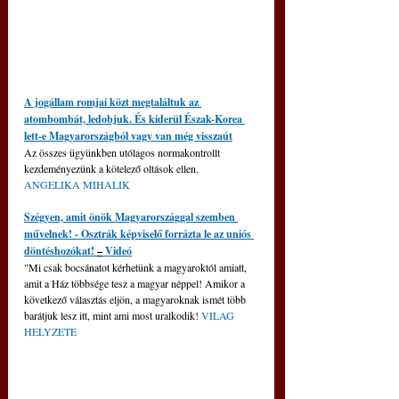
A jogállam romjai közt megtaláltuk az 
atombombát, ledobjuk. És kiderül Észak-Korea 
lett-e Magyarországból vagy van még visszaút
Az összes ügyünkben utólagos normakontrollt 
kezdeményezünk a kötelező oltások ellen. 
ANGELIKA MIHALIK
Szégyen, amit önök Magyarországgal szemben 
művelnek! - Osztrák képviselő forrázta le az uniós 
döntéshozókat! 
–
 Videó
"Mi csak bocsánatot kérhetünk a magyaroktól amiatt, 
amit a Ház többsége tesz a magyar néppel! Amikor a 
következő választás eljön, a magyaroknak ismét több 
barátjuk lesz itt, mint ami most uralkodik! 
VILAG 
HELYZETE