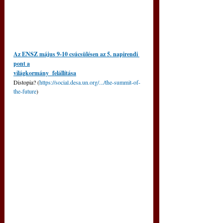
Az ENSZ május 9-10 csúcsülésen az 5. napirendi 
pont a
világkormány  felállítása
Distopia? (
https://social.desa.un.org/.../the-summit-of-
the-future
)