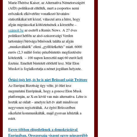
Marie-Thérèse Kaiser, az Alternatíva Németországért 
(AfD) politikusát elítélték, mert a csoportos nemi 
erőszakok elkövetőire vonatkozó hivatalos 
statisztikákat tett közzé, válaszul arra a hírre, hogy 
afgán migránsokat költöztetnének a körzetébe – 
számolt be
 az esetről a Remix News. A 27 éves 
politikust hétfőn az alsó-szászországi Verden 
tartományi bírósága bűnösnek találta az afgán 
„munkavállalók” elleni „gyűlöletkeltés” miatt. 6000 
eurós (2,3 millió forin) pénzbüntetés megfizetésére 
kötelezték  – 100 napon keresztül napi 60 eurót kell 
fizetnie. Emellett büntetett előéletű lesz. Már Elon 
Muskot is foglalkoztatja a német jogállam helyzete. 
Óriási égés lett, és be is zárt Brüsszel saját Twittere
Az Európai Bizottság úgy vélte, jó ötlet lesz 
megmutatni Európának, hogy a gonosz Elon Musk 
platformján, az X-en kívül van más alternatíva. Létre is 
hozták az oldalt – amelyre két év alatt mindössze 
negyvenen regisztráltak. Az égést Brüsszelben 
sikerként kommunikálták, majd gyorsan lehúzták a 
rolót.
Egyre többen elégedetlenek a demokráciával 
Európában, Oroszország viszont egyre népszerűbb