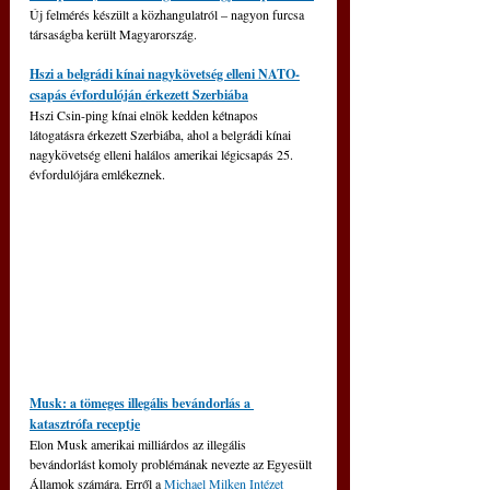
Új felmérés készült a közhangulatról – nagyon furcsa 
társaságba került Magyarország.
Hszi a belgrádi kínai nagykövetség elleni NATO-
csapás évfordulóján érkezett Szerbiába
Hszi Csin-ping kínai elnök kedden kétnapos 
látogatásra érkezett Szerbiába, ahol a belgrádi kínai 
nagykövetség elleni halálos amerikai légicsapás 25. 
évfordulójára emlékeznek.
Musk: a tömeges illegális bevándorlás a 
katasztrófa receptje
Elon Musk amerikai milliárdos az illegális 
bevándorlást komoly problémának nevezte az Egyesült 
Államok számára. Erről a 
Michael Milken Intézet