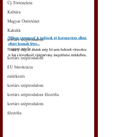
Új Történelem
Kultúra
Magyar Őstörténet
Kakukk
Milyen szerencse! A tudósok új koronavírus elleni 
kortárs szépirodalom
oltást hoznak létre...
magyar nyelv
...amely még az általuk még fel nem fedezett vírusokra 
is hat a következő világjárvány megelőzése érdekében.
kortárs szépirodalom
EU bürokrácia
emlékezés
kortárs szépirodalom
kortárs szépirodalom filozófia
kortárs szépirodalom
filozófia