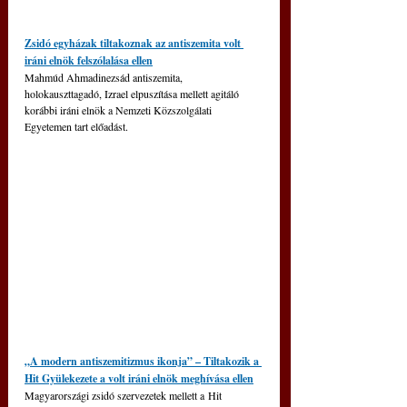
Zsidó egyházak tiltakoznak az antiszemita volt 
iráni elnök felszólalása ellen
Mahmúd Ahmadinezsád antiszemita, 
holokauszttagadó, Izrael elpuszítása mellett agitáló 
korábbi iráni elnök a Nemzeti Közszolgálati 
Egyetemen tart előadást.
„A modern antiszemitizmus ikonja” – Tiltakozik a 
Hit Gyülekezete a volt iráni elnök meghívása ellen
Magyarországi zsidó szervezetek mellett a Hit 