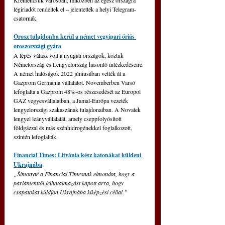
Kremencsuk városban, miközben az egész országra 
légiriadót rendeltek el – jelentették a helyi Telegram-
csatornák.
Orosz tulajdonba kerül a német vegyipari óriás 
oroszországi gyára
A lépés válasz volt a nyugati országok, köztük 
Németország és Lengyelország hasonló intézkedéseire. 
A német hatóságok 2022 júniusában vették át a 
Gazprom Germania vállalatot. Novemberben Varsó 
lefoglalta a Gazprom 48%-os részesedését az Europol 
GAZ vegyesvállalatban, a Jamal-Európa vezeték 
lengyelországi szakaszának tulajdonaiban. A Novatek 
lengyel leányvállalatát, amely cseppfolyósított 
földgázzal és más szénhidrogénekkel foglalkozott, 
szintén lefoglalták.
Financial Times: Litvánia kész katonákat küldeni 
Ukrajnába
„Šimonytė a Financial Timesnak elmondta, hogy a 
parlamenttől felhatalmazást kapott arra, hogy 
csapatokat küldjön Ukrajnába kiképzési céllal.”