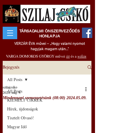
TÁRSADALMI ÖNSZERVEZŐDÉS
HONLAPJA
VERZÁR ÉVA művei – „Hogy valami nyomot
hagyjak magam után..."
VARGA DOMOKOS GYÖRGY művei
itt
és a
wikin
Bejegyzés
All Posts
szilajcsiko
All Posts
2024. máj. 9.
Mindennapi szemezgetésünk (08:00) 2024.05.09.
KIEMELT CIKKEK
Hírek, újdonságok
Tisztelt Olvasó!
Magyar Idő