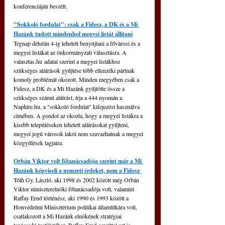
konferenciáján beszélt.
"Sokkoló fordulat": csak a Fidesz, a DK és a Mi 
Hazánk tudott mindenhol megyei listát állítani
Tegnap délután 4-ig lehetett benyújtani a fővárosi és a 
megyei listákat az önkormányzati választásra. A 
valasztas.hu
 adatai szerint a megyei listákhoz 
szükséges aláírások gyűjtése több ellenzéki pártnak 
komoly problémát okozott. Minden megyében csak a 
Fidesz, a DK és a Mi Hazánk gyűjtötte össze a 
szükséges számú aláírást, írja a 444 nyomán a 
Naphíre.hu
, a "sokkoló fordulat" kifejezést használva 
címében. A gondot az okozta, hogy a megyei listákra a 
kisebb településeken lehetett aláírásokat gyűjteni, 
megyei jogú városok lakói nem szavazhatnak a megyei 
közgyűlések tagjaira.
Orbán Viktor volt főtanácsadója szerint már a Mi 
Hazánk képviseli a nemzeti érdeket, nem a Fidesz 
Tóth Gy. László, aki 1998 és 2002 között még Orbán 
Viktor miniszterelnöki főtanácsadója volt, valamint 
Raffay Ernő történész, aki 1990 és 1993 között a 
Honvédelmi Minisztérium politikai államtitkára volt, 
csatlakozott a Mi Hazánk elnökének stratégiai 
tanácsadó testületéhez. Raffay Ernő egyúttal azt is 