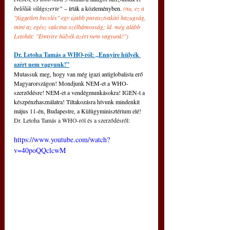
belőlük világszerte”
 – írták a közleményben. 
(nu, ez a 
"független becslés" egy újabb parasztvakító hazugság, 
mint az egész vakcina-szélhámosság; ld. még alább 
Letohát: "Ennyire hülyék azért nem vagyunk!") 
Dr. Letoha Tamás a WHO-ról: „Ennyire hülyék 
azért nem vagyunk!”
Mutassuk meg, hogy van még igazi antiglobalista erő 
Magyarországon! Mondjunk NEM-et a WHO-
szerződésre! NEM-et a vendégmunkásokra! IGEN-t a 
készpénzhasználatra! Tiltakozásra hívunk mindenkit 
május 11-én, Budapestre, a Külügyminisztérium elé! 
Dr. Letoha Tamás a WHO-ról és a szerződésről:
https://www.youtube.com/watch?
v=40poQQclcwM