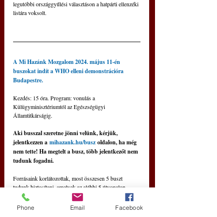
legutóbbi országgyűlési választáson a hatpárti ellenzéki 
listára voksolt.
A Mi Hazánk Mozgalom 2024. május 11-én 
buszokat indít a WHO elleni demonstrációra 
Budapestre. 
Kezdés: 15 óra. Program: vonulás a 
Külügyminisztériumtól az Egészségügyi 
Államtitkárságig.
Aki busszal szeretne jönni velünk, kérjük, 
jelentkezzen a 
mihazank.hu/busz
 oldalon, ha még 
nem tette! Ha megtelt a busz, több jelentkezőt nem 
tudunk fogadni.
Forrásaink korlátozottak, most összesen 5 buszt 
tudunk biztosítani, amelyek az alábbi 5 útvonalon 
mennek. Sajnos, számos útvonalon lehetett volna még 
buszt indítani, amire most nincs lehetőségünk. Kérjük, 
Phone
Email
Facebook
válassza az Önhöz legközelebb eső felszállóhelyet, 