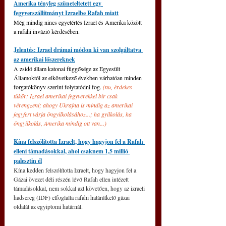
Amerika tényleg szüneteltetett egy 
fegyverszállítmányt Izraelbe Rafah miatt
Még mindig nincs egyetértés Izrael és Amerika között 
a rafahi invázió kérdésében. 
Jelentés: Izrael drámai módon ki van szolgáltatva 
az amerikai lőszereknek
A zsidó állam katonai függősége az Egyesült 
Államoktól az elkövetkező években várhatóan minden 
forgatókönyv szerint folytatódni fog. 
(nu, érdekes 
tükör: Izrael amerikai fegyverekkel bír csak 
vérengzeni; ahogy Ukrajna is mindig az amerikai 
fegyfert várja öngyilkolásához...; ha gyilkolás, ha 
öngyilkolás, Amerika mindig ott van...)
Kína felszólította Izraelt, hogy hagyjon fel a Rafah 
elleni támadásokkal, ahol csaknem 1,5 millió 
palesztin él
Kína kedden felszólította Izraelt, hogy hagyjon fel a 
Gázai övezet déli részén lévő Rafah ellen intézett 
támadásokkal, nem sokkal azt követően, hogy az izraeli 
hadsereg (IDF) elfoglalta rafahi határátkelő gázai 
oldalát az egyiptomi határnál.