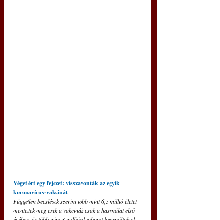
Véget ért egy fejezet: visszavonták az egyik 
koronavírus-vakcinát
Független becslések szerint több mint 6,5 millió életet 
mentettek meg ezek a vakcinák csak a használat első 
évében, és több mint 3 milliárd adagot használtak el 