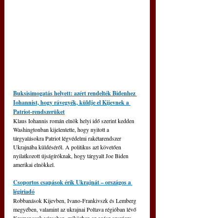
Buksisimogatás helyett: azért rendelték Bidenhez 
Iohannist, hogy rávegyék, küldje el Kijevnek a 
Patriot-rendszerüket
Klaus Iohannis román elnök helyi idő szerint kedden 
Washingtonban kijelentette, hogy nyitott a 
tárgyalásokra Patriot légvédelmi rakétarendszer 
Ukrajnába küldéséről. A politikus azt követően 
nyilatkozott újságíróknak, hogy tárgyalt Joe Biden 
amerikai elnökkel.
Csoportos csapások érik Ukrajnát – országos a 
légiriadó
Robbanások Kijevben, Ivano-Frankivszk és Lemberg 
megyében, valamint az ukrajnai Poltava régióban lévő 