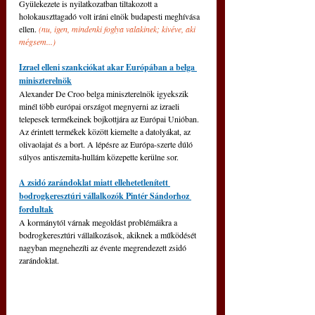
Gyülekezete is nyilatkozatban tiltakozott a 
holokauszttagadó volt iráni elnök budapesti meghívása 
ellen. 
(nu, igen, mindenki foglya valakinek; kivéve, aki 
mégsem...)
Izrael elleni szankciókat akar Európában a belga 
miniszterelnök
Alexander De Croo belga miniszterelnök igyekszik 
minél több európai országot megnyerni az izraeli 
telepesek termékeinek bojkottjára az Európai Unióban. 
Az érintett termékek között kiemelte a datolyákat, az 
olivaolajat és a bort. A lépésre az Európa-szerte dúló 
súlyos antiszemita-hullám közepette kerülne sor. 
A zsidó zarándoklat miatt ellehetetlenített 
bodrogkeresztúri vállalkozók Pintér Sándorhoz 
fordultak
A kormánytól várnak megoldást problémáikra a 
bodrogkeresztúri vállalkozások, akiknek a működését 
nagyban megnehezíti az évente megrendezett zsidó 
zarándoklat.