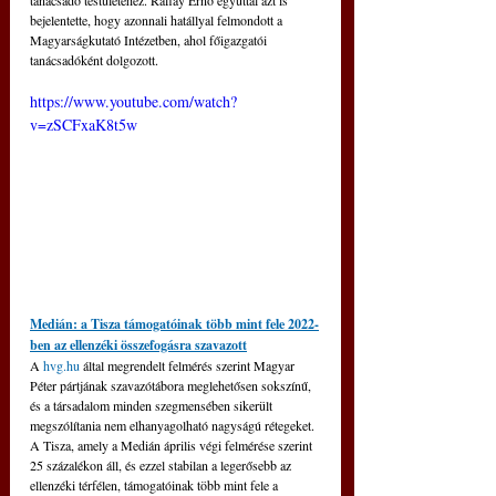
bejelentette, hogy azonnali hatállyal felmondott a 
Magyarságkutató Intézetben, ahol főigazgatói 
tanácsadóként dolgozott.
https://www.youtube.com/watch?
v=zSCFxaK8t5w
Medián: a Tisza támogatóinak több mint fele 2022-
ben az ellenzéki összefogásra szavazott
A 
hvg.hu
 által megrendelt felmérés szerint Magyar 
Péter pártjának szavazótábora meglehetősen sokszínű, 
és a társadalom minden szegmensében sikerült 
megszólítania nem elhanyagolható nagyságú rétegeket.
A Tisza, amely a Medián április végi felmérése szerint 
25 százalékon áll, és ezzel stabilan a legerősebb az 
ellenzéki térfélen, támogatóinak több mint fele a 