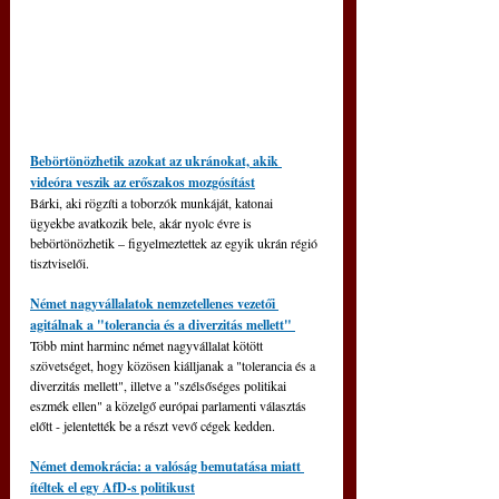
Bebörtönözhetik azokat az ukránokat, akik 
videóra veszik az erőszakos mozgósítást
Bárki, aki rögzíti a toborzók munkáját, katonai 
ügyekbe avatkozik bele, akár nyolc évre is 
bebörtönözhetik – figyelmeztettek az egyik ukrán régió 
tisztviselői.
Német nagyvállalatok nemzetellenes vezetői 
agitálnak a "tolerancia és a diverzitás mellett" 
Több mint harminc német nagyvállalat kötött 
szövetséget, hogy közösen kiálljanak a "tolerancia és a 
diverzitás mellett", illetve a "szélsőséges politikai 
eszmék ellen" a közelgő európai parlamenti választás 
előtt - jelentették be a részt vevő cégek kedden.
Német demokrácia: a valóság bemutatása miatt 
ítéltek el egy AfD-s politikust