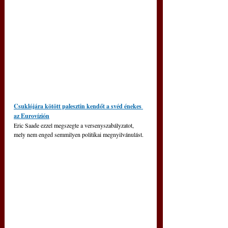
Csuklójára kötött palesztin kendőt a svéd énekes 
az Eurovízión
Eric Saade ezzel megszegte a versenyszabályzatot, 
mely nem enged semmilyen politikai megnyilvánulást.