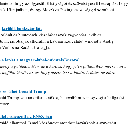
ntette, hogy az Egyesült Királyságot és szövetségeseit becsapták, hogy
anak Ukrajnában, és egy Moszkva-Peking szövetséggel szembeni 
egkerülők bankszámláit
olását és büntetések kiszabását azok vagyonára, akik az 
te megpróbálják elkerülni a katonai szolgálatot – mondta Andrij 
a Verhovna Radának a tagja.
 a leplet a magyar–kínai-csúcstalálkozóról
zony a politikáé. Nem az a kérdés, hogy jelen pillanatban merre van a 
 legfőbb kérdés az az, hogy merre lesz a labda. A látás, az előre 
e kerülhet Donald Trump
ald Trump volt amerikai elnököt, ha továbbra is megszegi a hallgatási 
rében.
llett szavazott az ENSZ-ben
 zsidó állammal. Izrael köszönetet mondott hazánknak a szavazást 