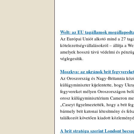
Welt: az EU tagállamok megállapodta
Az Európai Uniót alkotó mind a 27 tagá
kötelezettségvállalásokról – állítja a 
amelyek hosszú távú védelmi és pénzügy
véglegesítik.
Moszkva: az ukránok brit fegyvereke
Az Oroszország és Nagy-Britannia közöt
külügyminiszter kijelentette, hogy Ukra
fegyvereket mélyen Oroszországon belül
orosz külügyminisztérium Cameron megj
„Caseyt figyelmeztették, hogy a brit fe
bármely brit katonai létesítmény és fels
találkozót követően kiadott közlemény
A brit stratéga szerint Londont bec