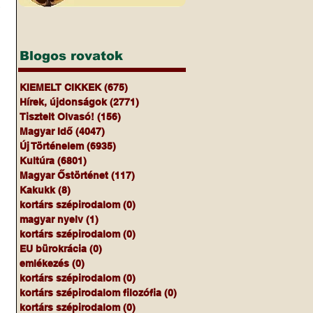
 
Blogos rovatok
KIEMELT CIKKEK
(675)
675 bejegyzés
Hírek, újdonságok
(2771)
2771 bejegyzés
Tisztelt Olvasó!
(156)
156 bejegyzés
Magyar Idő
(4047)
4047 bejegyzés
Új Történelem
(6935)
6935 bejegyzés
Kultúra
(6801)
6801 bejegyzés
Magyar Őstörténet
(117)
117 bejegyzés
Kakukk
(8)
8 bejegyzés
kortárs szépirodalom
(0)
0 bejegyzés
magyar nyelv
(1)
1 bejegyzés
kortárs szépirodalom
(0)
0 bejegyzés
EU bürokrácia
(0)
0 bejegyzés
emlékezés
(0)
0 bejegyzés
kortárs szépirodalom
(0)
0 bejegyzés
kortárs szépirodalom filozófia
(0)
0 bejegyzés
kortárs szépirodalom
(0)
0 bejegyzés