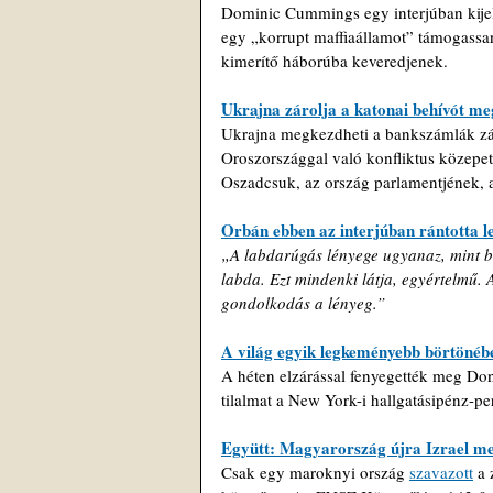
Dominic Cummings egy interjúban kijele
egy „korrupt maffiaállamot” támogass
kimerítő háborúba keveredjenek.
Ukrajna zárolja a katonai behívót m
Ukrajna megkezdheti a bankszámlák zár
Oroszországgal való konfliktus közepet
Oszadcsuk, az ország parlamentjének, 
Orbán ebben az interjúban rántotta le
„A labdarúgás lényege ugyanaz, mint bi
labda. Ezt mindenki látja, egyértelmű. A
gondolkodás a lényeg.”
A világ egyik legkeményebb börtönéb
A héten elzárással fenyegették meg Don
tilalmat a New York-i hallgatásipénz-pe
Együtt: Magyarország újra Izrael me
Csak egy maroknyi ország 
szavazott
 a