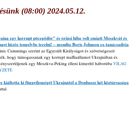
sünk (08:00) 2024.05.12.
ajna egy korrupt pöcegödör" és óriási hiba volt emiatt Moszkvát és 
nget közös tengelybe terelni! – mondta Boris Johnson ex-tanácsadója
nic Cummings szerint az Egyesült Királyságot és szövetségeseit 
tték, hogy támogassanak egy korrupt maffiaállamot Ukrajnában és 
kényszerüljenek egy Moszkva-Peking elleni kimerítő háborúba 
VILAG 
YZETE
ve kiáltotta ki függetlenségét Ukrajnától a Donbassz két köztársasága
ttal.