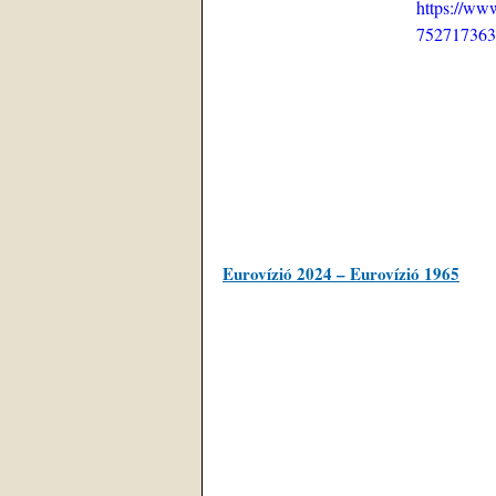
https://ww
752717363
Eurovízió 2024 
–
 Eurovízió 1965