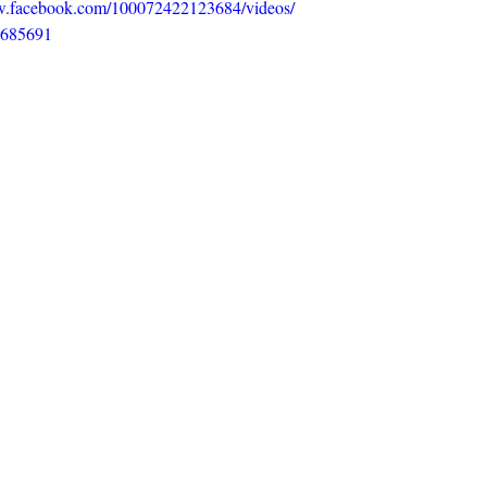
w.facebook.com/100072422123684/videos/
685691