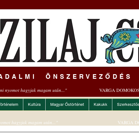
ADALMI ÖNSZERVEZŐDÉS
mi nyomot hagyjak magam után..."
VARGA DOMOKOS
Történelem
Kultúra
Magyar Őstörténet
Kakukk
Szerkesztő
omot hagyjak magam után..."
VARGA D