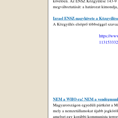
követően. Az ENSZ Közgyűlése 143-9 a
megváltoztatását: a határozat kimondja
Izrael ENSZ-nagykövete a Közgyűlés
A Közgyűlés elsöprő többséggel szavazot
https://ww
113153332
NEM a WHO-ra! NEM a vendégmunk
Magyarországon egyedüli pártként a Mi 
mely a nemzetállamokat újabb jogkörökt
amelyet egy korábbi kommunista terrori