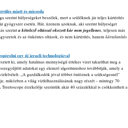
 sérülés miatt és micsoda
 szerint hülyeségeket beszélek, mert a szülőknek jár teljes kártérítés 
már gyógyszer esetén. Hát, üzenem azoknak, aki szerint hülyeséget 
ás szerint 
a kötelező oltással okozott kár nem jogellenes
, teljesen más 
ógyszerek és az önkéntes oltások, és nem kártérítés, hanem 
kártalanítás 
spórolni egy új izraeli technológiával
esztett ki, amely hatalmas mennyiségű értékes vizet takaríthat meg a 
szegyűjtött adatokat egy elemző algoritmushoz továbbítják, amely a 
vízfelvételt. „A gazdálkodók jóval többet öntöznek a szükségesnél”
e, miközben a világ vízfelhasználásának nagy részét – mintegy 70 
 Treetoscope érzékelője szerintük akár 40 százalékkal is csökkentheti a