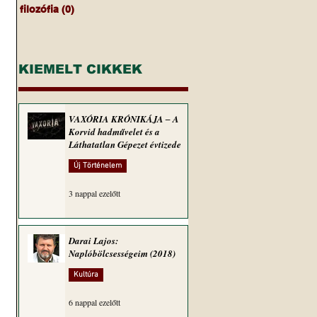
filozófia
(0)
0 bejegyzés
KIEMELT CIKKEK
VAXÓRIA KRÓNIKÁJA ‒ A
Korvid hadművelet és a
Láthatatlan Gépezet évtizede
Új Történelem
3 nappal ezelőtt
Darai Lajos:
Naplóbölcsességeim (2018)
Kultúra
6 nappal ezelőtt