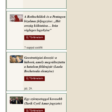
A Rothschildok és a Pentagon
bizalmas feljegyzése: „Hét
ország kiiktatása… Irán
végleges legyőzése”
Új Történelem
7 nappal ezelőtt
Geostratégiai dosszié: a
háború, amely megváltoztatta
a hatalom földrajzát (Laala
Bechetoula elemzése)
Új Történelem
júl. 29.
Egy szörnyeteggel kevesebb
(Tarik Cyril Amar jegyzete)
Új Történelem