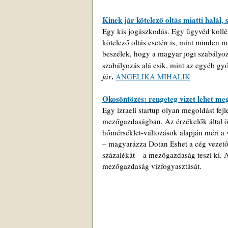
Kinek jár kötelező oltás miatti halál,
Egy kis jogászkodás. Egy ügyvéd kolléga
kötelező oltás esetén is, mint minden 
beszélek, hogy a magyar jogi szabályoz
szabályozás alá esik, mint az egyéb gy
. 
jár
ANGELIKA MIHALIK
Okosöntözés: rengeteg vizet lehet meg
Egy izraeli startup olyan megoldást fejl
mezőgazdaságban. Az érzékelők által ös
hőmérséklet-változások alapján méri a 
– magyarázza Dotan Eshet a cég vezetőj
százalékát – a mezőgazdaság teszi ki. A
mezőgazdaság vízfogyasztását.