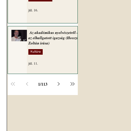
júl. 16.
Az akadémikus nyelvészetről –
az elhallgatott igazság (Hosszú
Zoltán írása)
Kultúra
júl. 11.
1
/
113