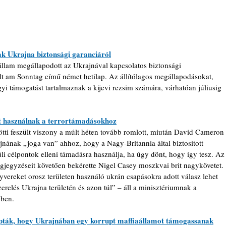
k Ukrajna biztonsági garanciáról
llam megállapodott az Ukrajnával kapcsolatos biztonsági 
Welt am Sonntag című német hetilap. Az állítólagos megállapodásokat, 
i támogatást tartalmaznak a kijevi rezsim számára, várhatóan júliusig 
t használnak a terrortámadásokhoz
ti feszült viszony a múlt héten tovább romlott, miután David Cameron 
jnának „joga van” ahhoz, hogy a Nagy-Britannia által biztosított 
i célpontok elleni támadásra használja, ha úgy dönt, hogy így tesz. Az
egyzéseit követően bekérette Nigel Casey moszkvai brit nagykövetet. 
gyvereket orosz területen használó ukrán csapásokra adott válasz lehet 
zerelés Ukrajna területén és azon túl” – áll a minisztériumnak a 
ében.
sapták, hogy Ukrajnában egy korrupt maffiaállamot támogassanak