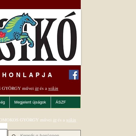
 HONLAPJA
 GYÖRGY művei
itt
és a
wikin
ség
Megjelent újságok
ÁSZF
OMOKOS GYÖRGY művei
itt
és a
wikin