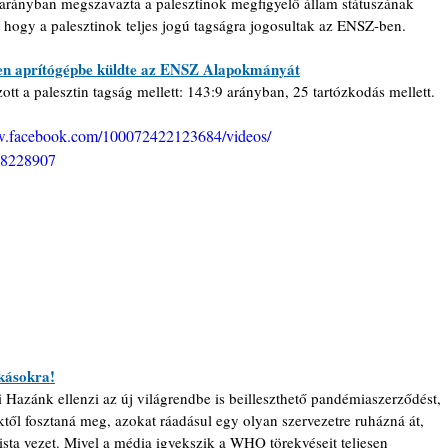
rányban megszavazta a palesztinok megfigyelő állam státuszának 
, hogy a palesztinok teljes jogú tagságra jogosultak az ENSZ-ben.
en aprítógépbe küldte az ENSZ Alapokmányát
t a palesztin tagság mellett: 143:9 arányban, 25 tartózkodás mellett.
w.facebook.com/100072422123684/videos/
8228907
ásokra!
Hazánk ellenzi az új világrendbe is beilleszthető pandémiaszerződést, 
ől fosztaná meg, azokat ráadásul egy olyan szervezetre ruházná át, 
sta vezet. Mivel a média igyekszik a WHO törekvéseit teljesen 