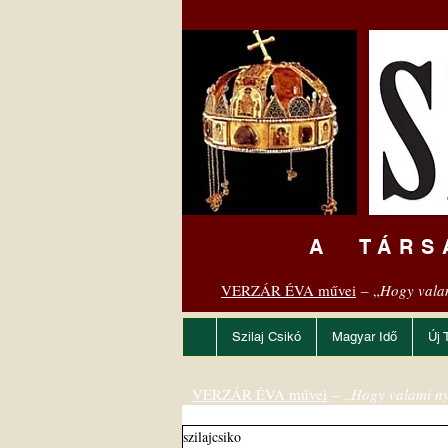
A TÁRS
VERZÁR ÉVA művei
– „
Hogy vala
Szilaj Csikó
Magyar Idő
Új 
VERZÁR ÉVA művei
– „
Hogy valami ny
szilajcsiko