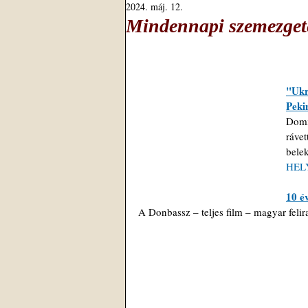
2024. máj. 12.
Mindennapi szemezgeté
"Ukr
Peki
Domi
ráve
bele
HEL
10 é
A Donbassz – teljes film – magyar felira