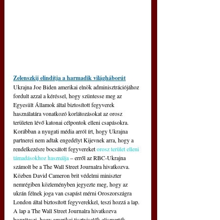
Zelenszkij elindítja a harmadik világháborút
Ukrajna Joe Biden amerikai elnök adminisztrációjához 
fordult azzal a kéréssel, hogy szüntesse meg az 
Egyesült Államok által biztosított fegyverek 
használatára vonatkozó korlátozásokat az orosz 
területen lévő katonai célpontok elleni csapásokra. 
Korábban a nyugati média arról írt, hogy Ukrajna 
partnerei nem adtak engedélyt Kijevnek arra, hogy a 
rendelkezésre bocsátott fegyvereket 
orosz terület elleni 
támadásokhoz használja
 – erről az RBC-Ukrajna 
számolt be a The Wall Street Journalra hivatkozva. 
Közben David Cameron brit védelmi miniszter 
nemrégiben közleményben jegyezte meg, hogy az 
ukrán félnek joga van csapást mérni Oroszországra 
London által biztosított fegyverekkel, teszi hozzá a lap. 
A lap a The Wall Street Journalra hivatkozva 
hozzáteszi, hogy amerikai tisztviselők elismerték 