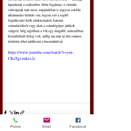
lapunknak a szakember. Mint fogalmaz: a virtuális 
valóságnak már most, napjainkban is nagyon sokféle 
alkalmazási területe van, legyen szó a segítő 
foglalkozást űzők edukációjáról, katonai 
szimulációkról vagy akár a számítógépes játékok 
világról. Míg régebben a VR egy drágább, nehezebben 
hozzáférhető dolog volt, addig ma már az élet számos 
területén lehet találkozni a használatával. 
https://www.youtube.com/watch?v=ym-
CKoTgvzs&t=2s
Phone
Email
Facebook