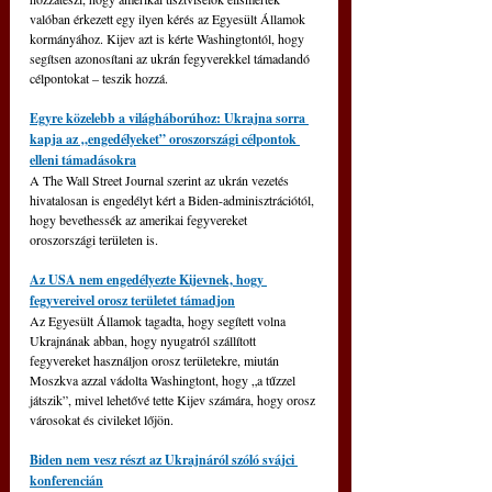
valóban érkezett egy ilyen kérés az Egyesült Államok 
kormányához. Kijev azt is kérte Washingtontól, hogy 
segítsen azonosítani az ukrán fegyverekkel támadandó 
célpontokat – teszik hozzá.
Egyre közelebb a világháborúhoz: Ukrajna sorra 
kapja az „engedélyeket” oroszországi célpontok 
elleni támadásokra
A The Wall Street Journal szerint az ukrán vezetés 
hivatalosan is engedélyt kért a Biden-adminisztrációtól, 
hogy bevethessék az amerikai fegyvereket 
oroszországi területen is.
Az USA nem engedélyezte Kijevnek, hogy 
fegyvereivel orosz területet támadjon
Az Egyesült Államok tagadta, hogy segített volna 
Ukrajnának abban, hogy nyugatról szállított 
fegyvereket használjon orosz területekre, miután 
Moszkva azzal vádolta Washingtont, hogy „a tűzzel 
játszik”, mivel lehetővé tette Kijev számára, hogy orosz 
városokat és civileket lőjön.
Biden nem vesz részt az Ukrajnáról szóló svájci 
konferencián