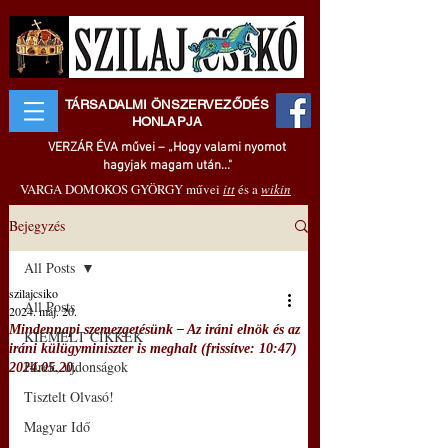
TÁRSADALMI ÖNSZERVEZŐDÉS
HONLAPJA
VERZÁR ÉVA művei – „Hogy valami nyomot
hagyjak magam után..."
VARGA DOMOKOS GYÖRGY művei
itt
és a
wikin
Bejegyzés
All Posts
szilajcsiko
All Posts
2024. máj. 20.
Mindennapi szemezgetésünk – Az iráni elnök és az
KIEMELT CIKKEK
iráni külügyminiszter is meghalt (frissítve: 10:47)
Hírek, újdonságok
2024.05.20.
Tisztelt Olvasó!
Magyar Idő