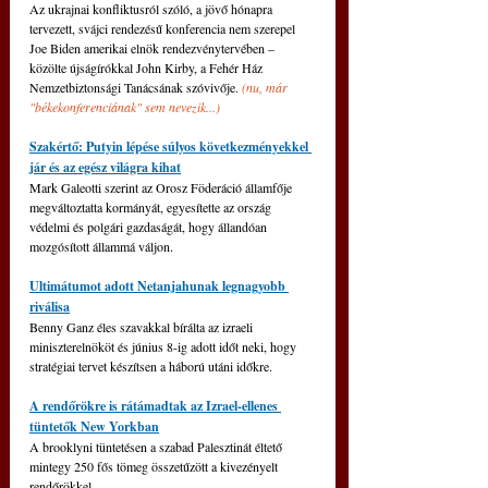
Az ukrajnai konfliktusról szóló, a jövő hónapra 
tervezett, svájci rendezésű konferencia nem szerepel 
Joe Biden amerikai elnök rendezvénytervében – 
közölte újságírókkal John Kirby, a Fehér Ház 
Nemzetbiztonsági Tanácsának szóvivője. 
(nu, már 
"békekonferenciának" sem nevezik...)
Szakértő: Putyin lépése súlyos következményekkel 
jár és az egész világra kihat
Mark Galeotti szerint az Orosz Föderáció államfője 
megváltoztatta kormányát, egyesítette az ország 
védelmi és polgári gazdaságát, hogy állandóan 
mozgósított állammá váljon.
Ultimátumot adott Netanjahunak legnagyobb 
riválisa
Benny Ganz éles szavakkal bírálta az izraeli 
miniszterelnököt és június 8-ig adott időt neki, hogy 
stratégiai tervet készítsen a háború utáni időkre.
A rendőrökre is rátámadtak az Izrael-ellenes 
tüntetők New Yorkban
A brooklyni tüntetésen a szabad Palesztinát éltető 
mintegy 250 fős tömeg összetűzött a kivezényelt 
rendőrökkel.