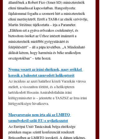
államfőnek a Robert Fico (Smer-SD) miniszterelnök 
elleni támadással kapcsolatban. Hangsúlyozta: 
fájdalommal fogadta a szomorú hírt a miniszterelnök 
elleni merényletről. Erről a TASR-t az elnök szóvivője, 
Martin Strižinec tájékoztatta – írja a Paraméter. 
„Elítélem ezt a gyáva erőszakos cselekményt, és 
biztosítom önöket az Úrhoz intézett imáimról a 
miniszterelnök mielőbbi gyógyulásáért és 
felépüléséért” – áll a pápa levelében. „A Mindenható 
áldását kérem, hogy harmónia és béke uralkodjon 
országotokban” – tette hozzá.
Nyoma veszett az iráni elnöknek, nagy erőkkel 
keresik a balesetet szenvedett helikopterét
Az incidens az azeri határhoz közeli Varzekán városa 
mellett, a visszaúton történt, és a helikopteren 
tartózkodott Hoszein Amirabdollahián iráni 
külügyminiszter is – jelentette a TASZSZ az Irna iráni 
hírügynökségre hivatkozva.
Magyarország nem írta alá az LMBTQ 
személyekről szóló EU-s nyilatkozatot
Az Európai Unió Tanácsának belga elnöksége 
pénteken magas szintű konferenciát rendezett 
Brüsszelben az LMBTQ jogokról. A dátum jelképes, 