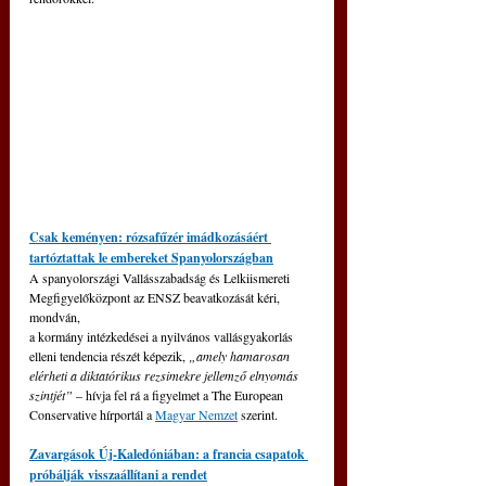
Csak keményen: rózsafűzér imádkozásáért 
tartóztattak le embereket Spanyolországban
A spanyolországi Vallásszabadság és Lelkiismereti 
Megfigyelőközpont az ENSZ beavatkozását kéri, 
mondván,
a kormány intézkedései a nyilvános vallásgyakorlás 
elleni tendencia részét képezik, 
„amely hamarosan 
elérheti a diktatórikus rezsimekre jellemző elnyomás 
szintjét”
 – hívja fel rá a figyelmet a The European 
Conservative hírportál a 
Magyar Nemzet
 szerint. 
Zavargások Új-Kaledóniában: a francia csapatok 
próbálják visszaállítani a rendet