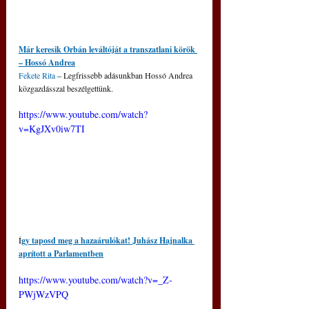
Már keresik Orbán leváltóját a transzatlani körök 
– Hossó Andrea
Fekete Rita
– 
Legfrissebb adásunkban Hossó Andrea 
közgazdásszal beszélgettünk.
https://www.youtube.com/watch?
v=KgJXv0iw7TI
Í
gy taposd meg a hazaárulókat! Juhász Hajnalka 
aprított a Parlamentben
https://www.youtube.com/watch?v=_Z-
PWjWzVPQ