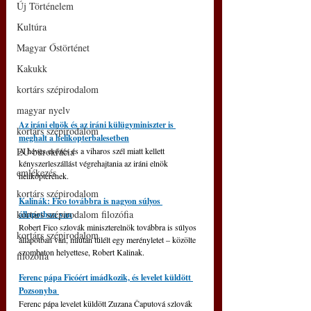
Új Történelem
Kultúra
Magyar Őstörténet
Kakukk
kortárs szépirodalom
magyar nyelv
Az iráni elnök és az iráni külügyminiszter is 
kortárs szépirodalom
meghalt a helikopterbalesetben
EU bürokrácia
A heves esőzés és a viharos szél miatt kellett 
kényszerleszállást végrehajtania az iráni elnök 
emlékezés
helikopterének.
kortárs szépirodalom
Kalinák: Fico továbbra is nagyon súlyos 
kortárs szépirodalom filozófia
állapotban van
Robert Fico szlovák miniszterelnök továbbra is súlyos 
kortárs szépirodalom
állapotban van, miután túlélt egy merényletet – közölte 
szombaton helyettese, Robert Kalinak.
filozófia
Ferenc pápa Ficóért imádkozik, és levelet küldött 
Pozsonyba 
Ferenc pápa levelet küldött Zuzana Čaputová szlovák 