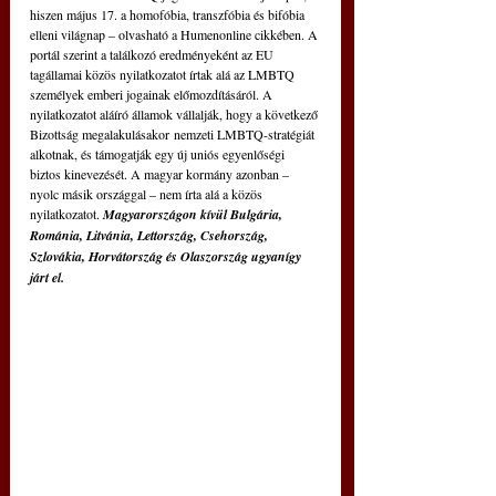
hiszen május 17. a homofóbia, transzfóbia és bifóbia 
elleni világnap – olvasható a Humenonline cikkében. A 
portál szerint a találkozó eredményeként az EU 
tagállamai közös nyilatkozatot írtak alá az LMBTQ 
személyek emberi jogainak előmozdításáról. A 
nyilatkozatot aláíró államok vállalják, hogy a következő 
Bizottság megalakulásakor nemzeti LMBTQ-stratégiát 
alkotnak, és támogatják egy új uniós egyenlőségi 
biztos kinevezését. A magyar kormány azonban – 
nyolc másik országgal – nem írta alá a közös 
nyilatkozatot. 
Magyarországon kívül Bulgária, 
Románia, Litvánia, Lettország, Csehország, 
Szlovákia, Horvátország és Olaszország ugyanígy 
járt el.