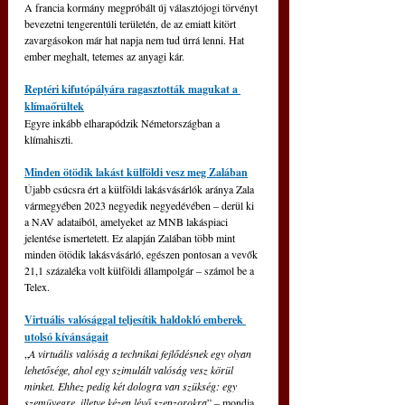
A francia kormány megpróbált új választójogi törvényt 
bevezetni tengerentúli területén, de az emiatt kitört 
zavargásokon már hat napja nem tud úrrá lenni. Hat 
ember meghalt, tetemes az anyagi kár.
Reptéri kifutópályára ragasztották magukat a 
klímaőrültek
Egyre inkább elharapódzik Németországban a 
klímahiszti.
Minden ötödik lakást külföldi vesz meg Zalában
Újabb csúcsra ért a külföldi lakásvásárlók aránya Zala 
vármegyében 2023 negyedik negyedévében – derül ki 
a NAV adataiból, amelyeket 
az MNB lakáspiaci 
jelentése
 ismertetett. Ez alapján Zalában több mint 
minden ötödik lakásvásárló, egészen pontosan a vevők 
21,1 százaléka volt külföldi állampolgár 
– 
számol be a 
Telex.
Virtuális valósággal teljesítik haldokló emberek 
utolsó kívánságait
„
A virtuális valóság a technikai fejlődésnek egy olyan 
lehetősége, ahol egy szimulált valóság vesz körül 
minket. Ehhez pedig két dologra van szükség: egy 
szemüvegre, illetve kézen lévő szenzorokra
” – mondja 