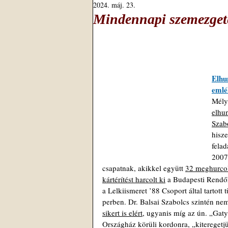
2024. máj. 23.
Mindennapi szemezgeté
Elhu
emlé
Mély
elhun
Szab
hisze
felad
2007
csapatnak, akikkel együtt 
32 meghurcol
kártérítést harcolt ki
 a Budapesti Rendő
a Lelkiismeret ’88 Csoport által tartott 
perben. Dr. Balsai Szabolcs szintén nem
sikert is elért
, ugyanis míg az ún. „Gatya
Országház körüli kordonra, „kitereget