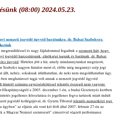
sünk (08:00) 2024.05.23.
nyt nemzeti jogvédő ügyvéd barátunkra, dr. Balsai Szabolcsra 
kezünk
 megrendüléssel és nagy fájdalommal fogadtuk a 
szomorú hírt, hogy 
yt jogvédő harcostársunk, elnökségi tagunk és barátunk, dr. Balsai 
olcs ügyvéd
. 
Hirtelen jött a hír, amely mindannyiunkat megrázott, 
n Szabolcs nagyon fiatalon ment el, előtte még megannyi szép jogi 
at állt, nehéz, sokaknak átláthatatlan, de neki nem megoldhatatlan ügy. 
-ben meghatározó tagja volt annak a nemzeti jogvédő ügyvéd 
t tüntető számára egyezségkötéssel jelentős összegű nem vagyoni 
r-főkapitányságtól a 2003. december 1-én, a budai Gesztenyés kertben 
tüntetés jogellenes feloszlatása és jogellenes fogva tartások miatt indult 
zeti jogvédő kollégájával, dr. Gyurta Tiborral 
jelentős nemzetközi jogi 
 ügyben” az eljárás alá vont két férfi által 2007. február 27-én az 
jük a Magyar Nemzet szennyesét” címszóval végzett performansz 