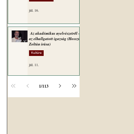
 
júl. 16.
Az akadémikus nyelvészetről –
az elhallgatott igazság (Hosszú
Zoltán írása)
Kultúra
júl. 11.
1
/
113