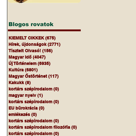
Blogos rovatok
KIEMELT CIKKEK
(675)
675 bejegyzés
Hírek, újdonságok
(2771)
2771 bejegyzés
Tisztelt Olvasó!
(156)
156 bejegyzés
Magyar Idő
(4047)
4047 bejegyzés
Új Történelem
(6935)
6935 bejegyzés
Kultúra
(6801)
6801 bejegyzés
Magyar Őstörténet
(117)
117 bejegyzés
Kakukk
(8)
8 bejegyzés
kortárs szépirodalom
(0)
0 bejegyzés
magyar nyelv
(1)
1 bejegyzés
kortárs szépirodalom
(0)
0 bejegyzés
EU bürokrácia
(0)
0 bejegyzés
emlékezés
(0)
0 bejegyzés
kortárs szépirodalom
(0)
0 bejegyzés
kortárs szépirodalom filozófia
(0)
0 bejegyzés
kortárs szépirodalom
(0)
0 bejegyzés