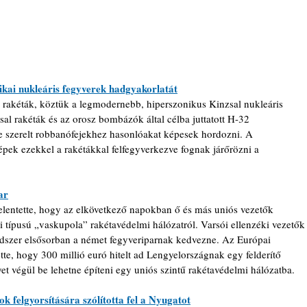
kai nukleáris fegyverek hadgyakorlatát
ó rakéták, köztük a legmodernebb, hiperszonikus Kinzsal nukleáris 
sal rakéták és az orosz bombázók által célba juttatott H-32 
e szerelt robbanófejekhez hasonlóakat képesek hordozni. A 
pek ezekkel a rakétákkal felfegyverkezve fognak járőrözni a 
ar
elentette, hogy az elkövetkező napokban ő és más uniós vezetők 
li típusú „vaskupola” rakétavédelmi hálózatról. Varsói ellenzéki vezetők
endszer elsősorban a német fegyveriparnak kedvezne. 
Az Európai 
te, hogy 300 millió euró hitelt ad Lengyelországnak egy felderítő 
t végül be lehetne építeni egy uniós szintű rakétavédelmi hálózatba.
k felgyorsítására szólította fel a Nyugatot