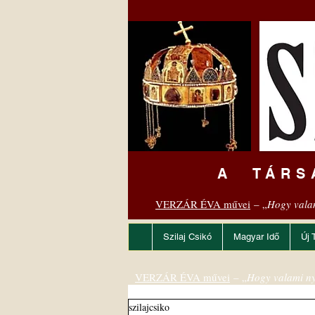
A TÁRS
VERZÁR ÉVA művei
– „
Hogy vala
Szilaj Csikó
Magyar Idő
Új 
VERZÁR ÉVA művei
– „
Hogy valami ny
szilajcsiko