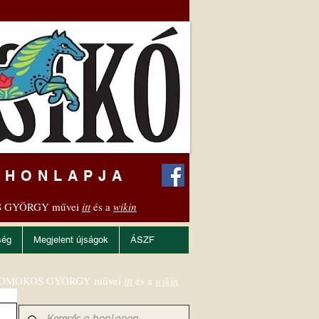
 HONLAPJA
 GYÖRGY művei
itt
és a
wikin
ség
Megjelent újságok
ÁSZF
OMOKOS GYÖRGY művei
itt
és a
wikin