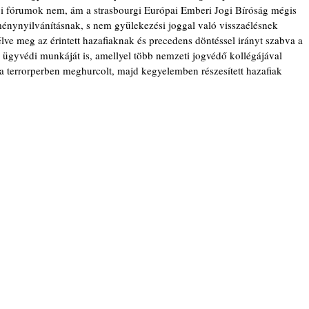
ági fórumok nem, ám a strasbourgi Európai Emberi Jogi Bíróság mégis 
eménynyilvánításnak, s nem gyülekezési joggal való visszaélésnek 
télve meg az érintett hazafiaknak és precedens döntéssel irányt szabva a 
 ügyvédi munkáját is, amellyel több nemzeti jogvédő kollégájával 
ia terrorperben meghurcolt, majd kegyelemben részesített hazafiak 