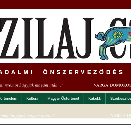
ADALMI ÖNSZERVEZŐDÉS
mi nyomot hagyjak magam után..."
VARGA DOMOKOS
Történelem
Kultúra
Magyar Őstörténet
Kakukk
Szerkesztő
omot hagyjak magam után..."
VARGA D