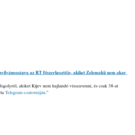
nyilvánosságra az RT főszerkesztője, akiket Zelenszkij nem akar 
ogolyról, akiket Kijev nem hajlandó visszavenni, és csak 38-at 
ta 
Telegram-csatornáján
.”