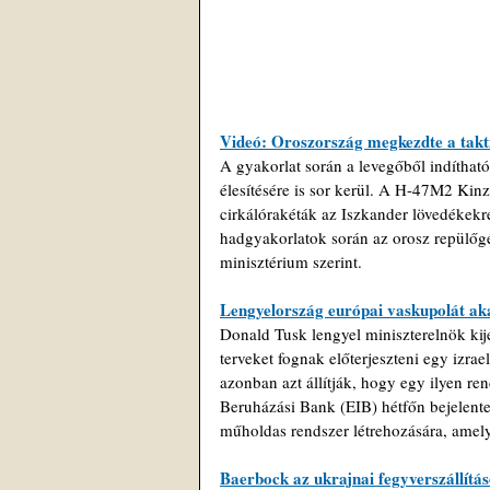
Videó: Oroszország megkezdte a takti
A gyakorlat során a levegőből indíthat
élesítésére is sor kerül. A H-47M2 Kinz
cirkálórakéták az Iszkander lövedékekr
hadgyakorlatok során az orosz repülőgé
minisztérium szerint.
Lengyelország európai vaskupolát ak
Donald Tusk lengyel miniszterelnök kij
terveket fognak előterjeszteni egy izrae
azonban azt állítják, hogy egy ilyen r
Beruházási Bank (EIB) hétfőn bejelentet
műholdas rendszer létrehozására, amelye
Baerbock az ukrajnai fegyverszállításo