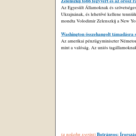
Zelenszkij több fegyvert és az orosz r
Az Egyesült Államoknak és szövetségese
Ukrajnának, és lehetővé kellene tenniü
mondta Volodimir Zelenszkij a New Yo
Washington összehangolt támadásra szó
Az amerikai pénzügyminiszter Németorsz
mint a valóság. Az uniós tagállamoknak
Botrányos: Írország
(a nokohn szerint)