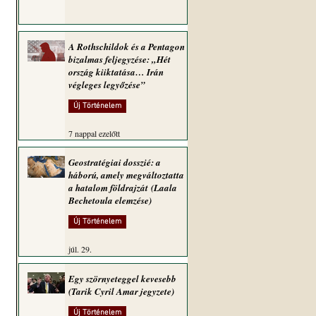
A Rothschildok és a Pentagon
bizalmas feljegyzése: „Hét
ország kiiktatása… Irán
végleges legyőzése”
Új Történelem
7 nappal ezelőtt
Geostratégiai dosszié: a
háború, amely megváltoztatta
a hatalom földrajzát (Laala
Bechetoula elemzése)
Új Történelem
 
júl. 29.
Egy szörnyeteggel kevesebb
(Tarik Cyril Amar jegyzete)
Új Történelem