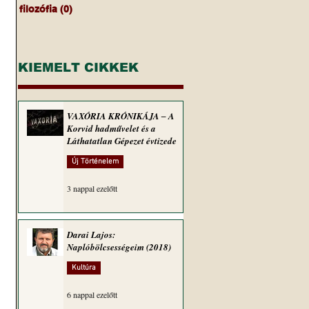
filozófia
(0)
0 bejegyzés
KIEMELT CIKKEK
VAXÓRIA KRÓNIKÁJA ‒ A
Korvid hadművelet és a
Láthatatlan Gépezet évtizede
Új Történelem
3 nappal ezelőtt
Darai Lajos:
Naplóbölcsességeim (2018)
Kultúra
6 nappal ezelőtt