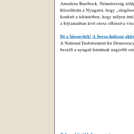
Annalena Baerbock, Németország zöldpá
felszólította a Nyugatot, hogy „sürgőse
konkrét a tekintetben, hogy milyen in
a folyamatban lévő orosz offenzíva vissz
Itt a bizonyíték! A Soros-hálózat akt
A National Endowement for Democracy é
beszélt a nyugati hatalmak nagyobb sze