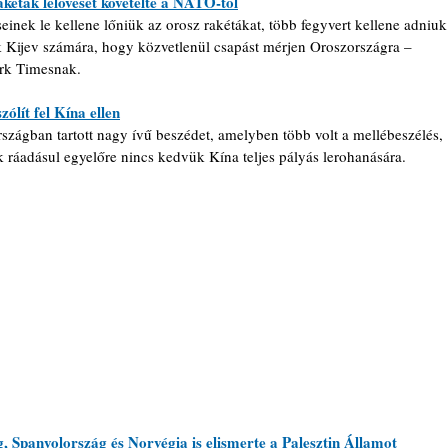
akéták lelövését követelte a NATO-tól
inek le kellene lőniük az orosz rakétákat, több fegyvert kellene adniuk
k Kijev számára, hogy közvetlenül csapást mérjen Oroszországra – 
rk Timesnak.
lít fel Kína ellen
ágban tartott nagy ívű beszédet, amelyben több volt a mellébeszélés, 
 ráadásul egyelőre nincs kedvük Kína teljes pályás lerohanására.
, Spanyolország és Norvégia is elismerte a Palesztin Államot