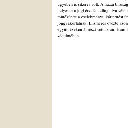
ügyében is sikeres volt. A hazai bírós
helyesen a jogi érvelést elfogadva vél
minősítette a cselekményt, kártérítést í
joggyakorlatnak. Elismerés övezte azon
együtt éveken át részt vett az un. Hunn
védelmében.