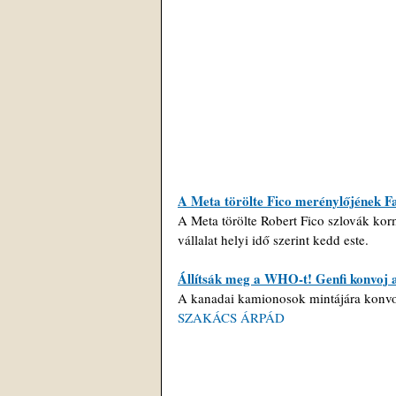
A Meta törölte Fico merénylőjének Fac
A Meta törölte Robert Fico szlovák korm
vállalat helyi idő szerint kedd este.
Állítsák meg a WHO-t! Genfi konvoj a 
A kanadai kamionosok mintájára konv
SZAKÁCS ÁRPÁD