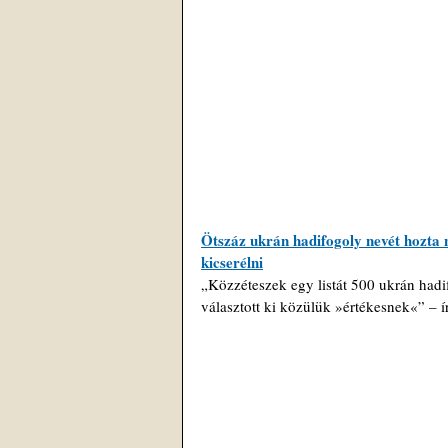
Ötszáz ukrán hadifogoly nevét hozta 
kicserélni
„Közzéteszek egy listát 500 ukrán hadif
választott ki közülük »értékesnek«” – ír