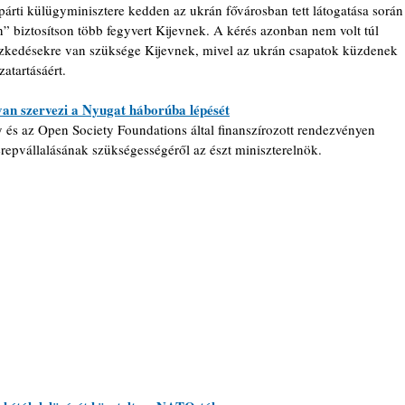
rti külügyminisztere kedden az ukrán fővárosban tett látogatása során
n” biztosítson több fegyvert Kijevnek. A kérés azonban nem volt túl 
tézkedésekre van szüksége Kijevnek, mivel az ukrán csapatok küzdenek 
atartásáért.
ívan szervezi a Nyugat háborúba lépését
s az Open Society Foundations által finanszírozott rendezvényen 
repvállalásának szükségességéről az észt miniszterelnök.