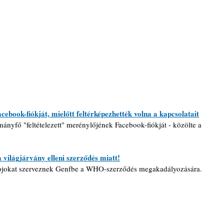
ebook-fiókját, mielőtt feltérképezhették volna a kapcsolatait
ányfő "feltételezett" merénylőjének Facebook-fiókját - közölte a 
világjárvány elleni szerződés miatt!
ojokat szerveznek Genfbe a WHO-szerződés megakadályozására. 