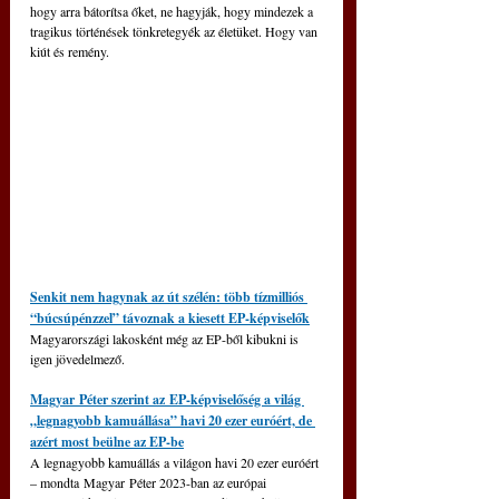
hogy arra bátorítsa őket, ne hagyják, hogy mindezek a 
tragikus történések tönkretegyék az életüket. Hogy van 
kiút és remény.
Senkit nem hagynak az út szélén: több tízmilliós 
“búcsúpénzzel” távoznak a kiesett EP-képviselők
Magyarországi lakosként még az EP-ből kibukni is 
igen jövedelmező.
Magyar Péter szerint az EP-képviselőség a világ 
„legnagyobb kamuállása” havi 20 ezer euróért, de 
azért most beülne az EP-be
A legnagyobb kamuállás a világon havi 20 ezer euróért 
– mondta Magyar Péter 2023-ban az európai 