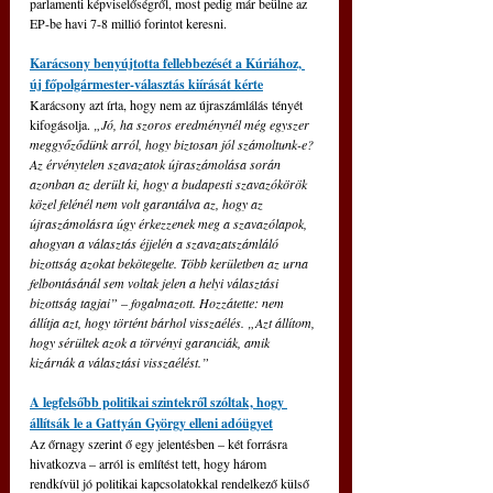
parlamenti képviselőségről, most pedig már beülne az 
EP-be havi 7-8 millió forintot keresni.
Karácsony benyújtotta fellebbezését a Kúriához, 
új főpolgármester-választás kiírását kérte
Karácsony azt írta, hogy nem az újraszámlálás tényét 
kifogásolja. 
„Jó, ha szoros eredménynél még egyszer 
meggyőződünk arról, hogy biztosan jól számoltunk-e? 
Az érvénytelen szavazatok újraszámolása során 
azonban az derült ki, hogy a budapesti szavazókörök 
közel felénél nem volt garantálva az, hogy az 
újraszámolásra úgy érkezzenek meg a szavazólapok, 
ahogyan a választás éjjelén a szavazatszámláló 
bizottság azokat bekötegelte. Több kerületben az urna 
felbontásánál sem voltak jelen a helyi választási 
bizottság tagjai” – fogalmazott. Hozzátette: nem 
állítja azt, hogy történt bárhol visszaélés. „Azt állítom, 
hogy sérültek azok a törvényi garanciák, amik 
kizárnák a választási visszaélést.”
A legfelsőbb politikai szintekről szóltak, hogy 
állítsák le a Gattyán György elleni adóügyet
Az őrnagy szerint ő egy jelentésben – két forrásra 
hivatkozva – arról is említést tett, hogy három 
rendkívül jó politikai kapcsolatokkal rendelkező külső 