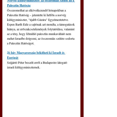
Norvég külügyminiszter: az összeomlás szélén áll a 
Palesztin Hatóság
Összeomolhat az elkövetkezendő hónapokban a 
Palesztin Hatóság – jelentette ki hétfőn a norvég 
külügyminiszter, "újabb Gázára" figyelmeztetetve. 
Espen Barth Eide a sajtónak azt mondta, a támogatások 
hiánya, az erőszakcselekmények folytatódása, valamint 
az a tény, hogy félmillió palesztin munkavállaló nem 
mehet Izraelbe dolgozni, az összeomlás szélére sodorta 
a Palesztin Hatóságot.
Jó hír: Magyarország békítheti ki Izraelt és 
Európát
Szijjártó Péter beszélt erről a Budapestre látogató 
izraeli külügyminiszternek.