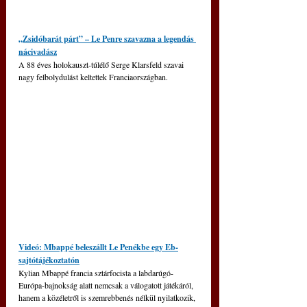
„Zsidóbarát párt” – Le Penre szavazna a legendás 
nácivadász
A 88 éves holokauszt-túlélő Serge Klarsfeld szavai 
nagy felbolydulást keltettek Franciaországban.
Videó: Mbappé beleszállt Le Penékbe egy Eb-
sajtótájékoztatón
Kylian Mbappé francia sztárfocista a labdarúgó-
Európa-bajnokság alatt nemcsak a válogatott játékáról, 
hanem a közéletről is szemrebbenés nélkül nyilatkozik, 