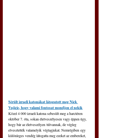
Sérült izraeli katonákat látogatott meg Nick 
Vujicic, hogy valami fontosat mondjon el nekik
Közel 4 000 izraeli katona sebesült meg a harctéren 
október 7. óta, sokan életveszélyesen vagy éppen úgy, 
hogy bár az életveszélyen túlvannak, de végleg 
elvesztették valamelyik végtagjukat. Nemrégiben egy 
különleges vendég látogatta meg ezeket az embereket, 