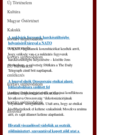
Új Történelem
Kultúra
Magyar Őstörténet
Kakukk
A nukleáris fegyverek harckészültségbe 
kortárs szépirodalom
helyezéséről tárgyal a NATO
magyar nyelv
A NATO-tagállamok konzultációkat kezdtek arról, 
hogy szükség van-e a nukleáris fegyverek 
kortárs szépirodalom
harckészültségbe helyezésére – közölte Jens 
Stoltenberg, a szövetség főtitkára a The Daily 
EU bürokrácia
Telegraph című brit napilapnak.
emlékezés
A lengyel elnök Oroszország etnikai alapú 
kortárs szépirodalom
feldarabolására szólított fel
kortárs szépirodalom filozófia
Andrzej Duda lengyel elnök az ukrajnai konfliktusra 
hivatkozva Oroszország “dekolonizációjának 
kortárs szépirodalom
folyamatát” szorgalmazta. Utalt arra, hogy az etnikai 
kisebbségeknek el kellene szakadniuk Moszkva uralma 
filozófia
alól, és saját államot kellene alapítaniuk.
Hivatali visszaéléssel vádolják az osztrák 
zöldminisztert, szavazatával kapott zöld utat a 