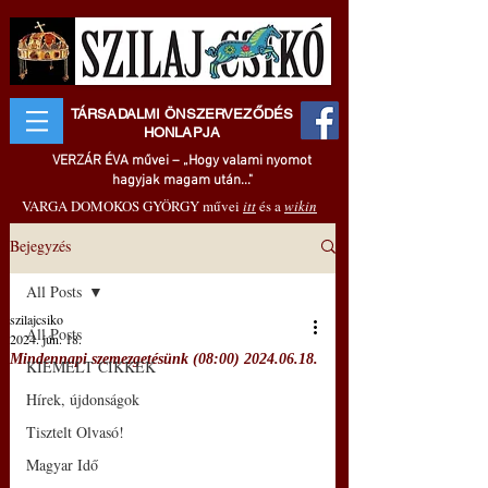
TÁRSADALMI ÖNSZERVEZŐDÉS
HONLAPJA
VERZÁR ÉVA művei – „Hogy valami nyomot
hagyjak magam után..."
VARGA DOMOKOS GYÖRGY művei
itt
és a
wikin
Bejegyzés
All Posts
szilajcsiko
All Posts
2024. jún. 18.
Mindennapi szemezgetésünk (08:00) 2024.06.18.
KIEMELT CIKKEK
Hírek, újdonságok
Tisztelt Olvasó!
Magyar Idő