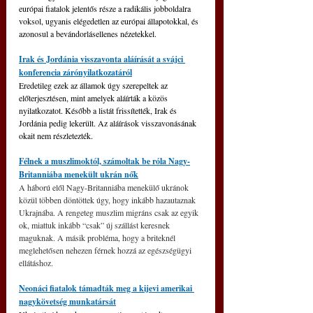
európai fiatalok jelentős része a radikális jobboldalra 
voksol, ugyanis elégedetlen az európai állapotokkal, és 
azonosul a bevándorlásellenes nézetekkel.
Irak és Jordánia visszavonta aláírását a svájci 
konferencia zárónyilatkozatáról
Eredetileg ezek az államok úgy szerepeltek az 
előterjesztésen, mint amelyek aláírták a közös 
nyilatkozatot. Később a listát frissítették, Irak és 
Jordánia pedig lekerült. Az aláírások visszavonásának 
okait nem részletezték.
Félnek a muszlimoktól, számoltak be róla Nagy-
Britanniába menekült ukrán nők
A háború elől Nagy-Britanniába menekülő ukránok 
közül többen döntöttek úgy, hogy inkább hazautaznak 
Ukrajnába. A rengeteg muszlim migráns csak az egyik 
ok, miattuk inkább “csak” új szállást keresnek 
maguknak. A másik probléma, hogy a briteknél 
meglehetősen nehezen férnek hozzá az egészségügyi 
ellátáshoz.
Neonáci fiatalok támadták meg a kijevi amerikai 
nagykövetség munkatársát