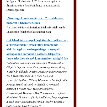
ha épp arról kérdezik. A 25 éves labdarugó arra 
figyelmeztette a fiatalokat, hogy ne szavazzanak 
szélsőségesekre.
„Nem vagyok antiszemita, de …” – hatalmasat 
zsidózott a fehérorosz elnök
Az izraeli külügyminisztérium tiltakozik Alekszandr 
Lukasenko felháborító kijelentései ellen.
Cvi Jehezkieli – az egyik legbátrabb izraeli harcos, 
a “misztáaravim” izraeli titkos kommandó 
alakulat egykori vezéregyénisége , a nyugati 
országokban szerveződő kalifátus leleplezője, 
Izrael televíziós elemző, kommentátor, újságíró írja
“Általában nem töltök fel videókat a Hamászról, és 
Gázáról biztosan nem. De ez most egy ébresztő. Az 
muzulmán áldozás ünnepe (palesztin autonómiában) 
Túl Karem városban, az izraeli 6-os főút 
szomszédságában. Néhány kilométerre Bat Hefertől és 
Netanja izraeli városok területétől. Gyermekek 
oktatása a Nukba mészárlás örökségéről. 
Olvasmányok Mohamed Def Hamaszos terrorfőnök 
dicsőítéséről. Nincs szükség fordításra, hogy megértse 
a néző, hogy közeledik hozzánk a veszély. Ezúttal is 
elalszik majd Izrael védelme?”