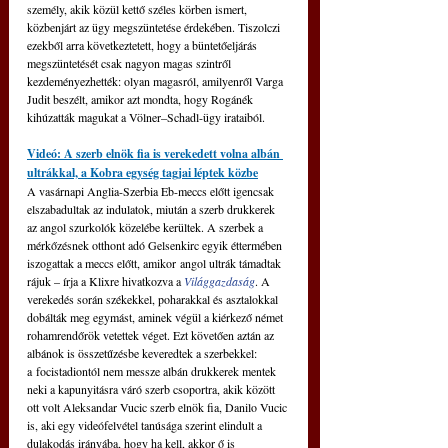
személy, akik közül kettő széles körben ismert, 
közbenjárt az ügy megszüntetése érdekében. Tiszolczi 
ezekből arra következtetett, hogy a büntetőeljárás 
megszüntetését csak nagyon magas szintről 
kezdeményezhették: olyan magasról, amilyenről Varga 
Judit beszélt, amikor azt mondta, hogy Rogánék 
kihúzatták magukat a Völner–Schadl-ügy irataiból.
Videó: A szerb elnök fia is verekedett volna albán 
ultrákkal, a Kobra egység tagjai léptek közbe
A vasárnapi Anglia-Szerbia Eb-meccs előtt igencsak 
elszabadultak az indulatok, miután a szerb drukkerek 
az angol szurkolók közelébe kerültek. A szerbek a 
mérkőzésnek otthont adó Gelsenkirc egyik éttermében 
iszogattak a meccs előtt, amikor angol ultrák támadtak 
rájuk – írja a Klixre hivatkozva a 
Világgazdaság
. A 
verekedés során székekkel, poharakkal és asztalokkal 
dobálták meg egymást, aminek végül a kiérkező német 
rohamrendőrök vetettek véget. Ezt követően aztán az 
albánok is összetűzésbe keveredtek a szerbekkel: 
a focistadiontól nem messze albán drukkerek mentek 
neki a kapunyitásra váró szerb csoportra, akik között 
ott volt Aleksandar Vucic szerb elnök fia, Danilo Vucic 
is, aki egy videófelvétel tanúsága szerint elindult a 
dulakodás irányába, hogy ha kell, akkor ő is 