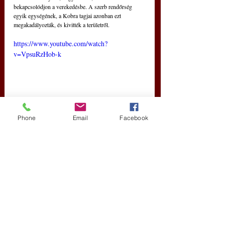
bekapcsolódjon a verekedésbe. A szerb rendőrség 
egyik egységének, a Kobra tagjai azonban ezt 
megakadályozták, és kivitték a területről.
https://www.youtube.com/watch?
v=VpsuRzHob-k
Phone
Email
Facebook
Papok a pályán – Fergeteges focis videóval 
jelentkeztek a ferencesek – VIDEÓ
A futballhoz is elengedhetetlen ötletesség, kreativitás s 
még némi csibészség is jellemzi azt a videó, amelyet a 
labdarúgó Eb-re tekintettel a napokban tettek közzé a 
ferencesek.
https://www.facebook.com/watch/?
v=1571882453392684&ref=external