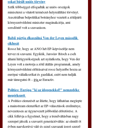
sokat bírált uniós törvény
Szűk többséggel elfogadták az uniós országok 
miniszterei a vitatott természet-helyreállítási törvényt. 
Ausztriában belpolitikai botrányhoz vezetett a zöldpárti 
környezetvédelmi miniszter magánakciója, ami 
sorsdöntő volt a szavazáson.
Babiš pártja elkaszálná Von der Leyen második 
ciklusát
Rossz hír, hogy az ANO hét EP-képviselője nem 
tervez rá szavazni. Egyikük, Jaroslav Bžoch a cseh 
állami hírügynökségnek azt nyilatkozta, hogy Ven der 
Leyen volt a motorja a zöld átállás programnak, amely 
környezetvédelmi előírásaival rossz helyzetbe hozza az 
európai vállalkozókat és gazdákat, ezért nem tudják 
már támogatni őt – 
írja 
az Euractiv.
Politico: Európa "ki az idegenekkel!" nemzedéke 
megérkezett 
A Politico elemzését az ihlette, hogy láthatóan meglepte 
a mainstream elemzőket az EP-választások eredménye, 
nevezetesen az úgynevezett jobboldal előretörése. A 
cikk felhívja a figyelmet, hogy a trendváltásban nagy 
szerepet játszik a szavazói generációváltás: az elmúlt öt 
évben nagykorúvá váló és ezzel szavazati jogot szerző 