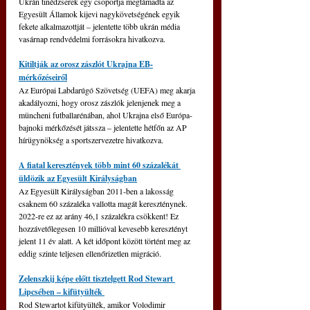
Ukrán tinédzserek egy csoportja megtámadta az 
Egyesült Államok kijevi nagykövetségének egyik 
fekete alkalmazottját – jelentette több ukrán média 
vasárnap rendvédelmi forrásokra hivatkozva.
Kitiltják az orosz zászlót Ukrajna EB-
mérkőzéseiről
Az Európai Labdarúgó Szövetség (UEFA) meg akarja 
akadályozni, hogy orosz zászlók jelenjenek meg a 
müncheni futballarénában, ahol Ukrajna első Európa-
bajnoki mérkőzését játssza – jelentette hétfőn az AP 
hírügynökség a sportszervezetre hivatkozva.
A fiatal keresztények több mint 60 százalékát 
üldözik az Egyesült Királyságban
Az Egyesült Királyságban 2011-ben a lakosság 
csaknem 60 százaléka vallotta magát kereszténynek. 
2022-re ez az arány 46,1 százalékra csökkent! Ez 
hozzávetőlegesen 10 millióval kevesebb keresztényt 
jelent 11 év alatt. A két időpont között történt meg az 
eddig szinte teljesen ellenőrizetlen migráció.
Zelenszkij képe előtt tisztelgett Rod Stewart 
Lipcsében 
–
 kifütyülték 
Rod Stewartot kifütyülték, amikor Volodimir 