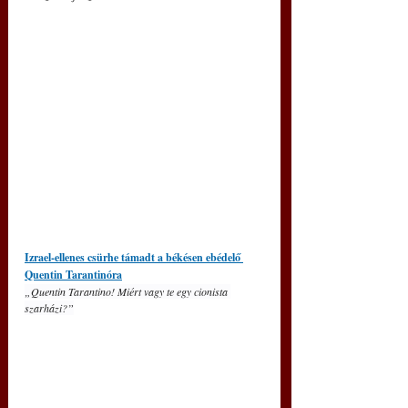
Izrael-ellenes csürhe támadt a békésen ebédelő 
Quentin Tarantinóra
„Quentin Tarantino! Miért vagy te egy cionista 
szarházi?”