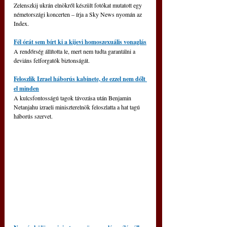
Zelenszkij ukrán elnökről készült fotókat mutatott egy 
németországi koncerten – írja a Sky News nyomán az 
Index.
Fél órát sem bírt ki a kijevi homoszexuális vonaglás
A rendőrség állította le, mert nem tudta garantálni a 
deviáns felforgatók biztonságát.
Feloszlik Izrael háborús kabinete, de ezzel nem dőlt 
el minden
A kulcsfontosságú tagok távozása után Benjamin 
Netanjahu izraeli miniszterelnök feloszlatta a hat tagú 
háborús szervet.