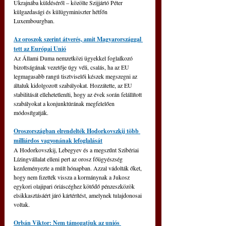
Ukrajnába küldéséről – közölte Szijjártó Péter 
külgazdasági és külügyminiszter hétfőn 
Luxembourgban.
Az oroszok szerint átverés, amit Magyarországgal 
tett az Európai Unió
Az Állami Duma nemzetközi ügyekkel foglalkozó 
bizottságának vezetője úgy véli, csalás, ha az EU 
legmagasabb rangú tisztviselői készek megszegni az 
általuk kidolgozott szabályokat. 
Hozzátette, az EU 
stabilitását ellehetetleníti, hogy az évek során felállított 
szabályokat a konjunktúrának megfelelően 
módosítgatják.
Oroszországban elrendelték Hodorkovszkij több 
milliárdos vagyonának lefoglalását
A Hodorkovszkij, Lebegyev és a megszűnt Szibériai 
Lízingvállalat elleni pert az orosz főügyészség 
kezdeményezte a múlt hónapban. Azzal vádolták őket, 
hogy nem fizették vissza a kormánynak a Jukosz 
egykori olajipari óriáscéghez kötődő pénzeszközök 
elsikkasztásáért járó kártérítést, amelynek tulajdonosai 
voltak.
Orbán Viktor: Nem támogatjuk az uniós 