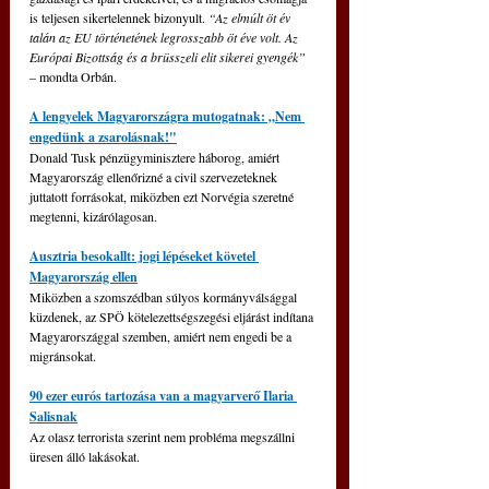
is teljesen sikertelennek bizonyult. 
“Az elmúlt öt év 
talán az EU történetének legrosszabb öt éve volt. Az 
Európai Bizottság és a brüsszeli elit sikerei gyengék” 
– mondta Orbán.
A lengyelek Magyarországra mutogatnak: „Nem 
engedünk a zsarolásnak!"
Donald Tusk pénzügyminisztere háborog, amiért 
Magyarország ellenőrizné a civil szervezeteknek 
juttatott forrásokat, miközben ezt Norvégia szeretné 
megtenni, kizárólagosan.
Ausztria besokallt: jogi lépéseket követel 
Magyarország ellen
Miközben a szomszédban súlyos kormányválsággal 
küzdenek, az SPÖ kötelezettségszegési eljárást indítana 
Magyarországgal szemben, amiért nem engedi be a 
migránsokat.
90 ezer eurós tartozása van a magyarverő Ilaria 
Salisnak
Az olasz terrorista szerint nem probléma megszállni 
üresen álló lakásokat.