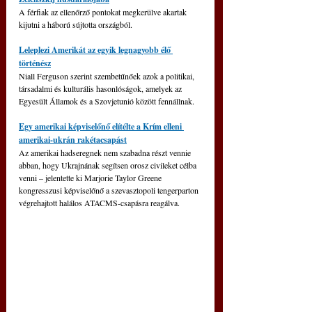
A férfiak az ellenőrző pontokat megkerülve akartak 
kijutni a háború sújtotta országból.
Leleplezi Amerikát az egyik legnagyobb élő 
történész
Niall Ferguson szerint szembetűnőek azok a politikai, 
társadalmi és kulturális hasonlóságok, amelyek az 
Egyesült Államok és a Szovjetunió között fennállnak.
Egy amerikai képviselőnő elítélte a Krím elleni 
amerikai-ukrán rakétacsapást
Az amerikai hadseregnek nem szabadna részt vennie 
abban, hogy Ukrajnának segítsen orosz civileket célba 
venni – jelentette ki Marjorie Taylor Greene 
kongresszusi képviselőnő a szevasztopoli tengerparton 
végrehajtott halálos ATACMS-csapásra reagálva.