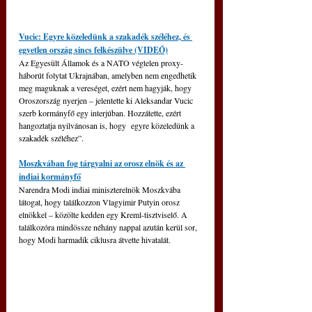
Vucic: Egyre közeledünk a szakadék széléhez, és 
egyetlen ország sincs felkészülve (VIDEÓ)
Az Egyesült Államok és a NATO végtelen proxy-
háborút folytat Ukrajnában, amelyben nem engedhetik 
meg maguknak a vereséget, ezért nem hagyják, hogy 
Oroszország nyerjen – jelentette ki Aleksandar Vucic 
szerb kormányfő egy interjúban. Hozzátette, ezért 
hangoztatja nyilvánosan is, hogy  egyre közeledünk a 
szakadék széléhez”. 
Moszkvában fog tárgyalni az orosz elnök és az 
indiai kormányfő
Narendra Modi indiai miniszterelnök Moszkvába 
látogat, hogy találkozzon Vlagyimir Putyin orosz 
elnökkel – közölte kedden egy Kreml-tisztviselő. A 
találkozóra mindössze néhány nappal azután kerül sor, 
hogy Modi harmadik ciklusra átvette hivatalát.