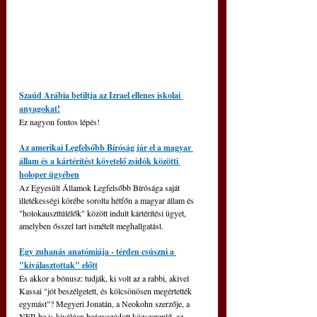
Szaúd Arábia betiltja az Izrael ellenes iskolai 
anyagokat!
Ez nagyon fontos lépés!
Az amerikai Legfelsőbb Bíróság jár el a magyar 
állam és a kártérítést követelő zsidók közötti 
holoper ügyében
Az Egyesült Államok Legfelsőbb Bírósága saját 
illetékességi körébe sorolta hétfőn a magyar állam és 
"holokauszttúlélők" között indult kártérítési ügyet, 
amelyben ősszel tart ismételt meghallgatást.
Egy zuhanás anatómiája - térden csúszni a 
"kiválasztottak" előtt
És akkor a bónusz: tudják, ki volt az a rabbi, akivel 
Kassai "jót beszélgetett, és kölcsönösen megértették 
egymást"? Megyeri Jonatán, a Neokohn szerzője, a 
NER-be is kiválóan beágyazódott közszereplő, az 