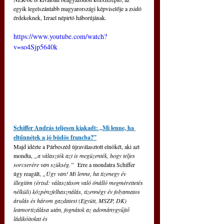
egyik legelszántabb magyarországi képviselője a zsidó 
érdekeknek, Izrael népirtó háborújának. 
https://www.youtube.com/watch?
v=so4Sjp5640k
Schiffer András teljesen kiakadt: „Mi lenne, ha 
eltűnnétek a jó büdös francba?”
Majd idézte a Párbeszéd újraválasztott elnökét, aki azt 
mondta, 
„a választók azt is megüzenték, hogy teljes 
sorcserére van szükség.”  
Erre a mondatra Schiffer 
úgy reagált, 
„Úgy van! Mi lenne, ha tizenegy év 
illegitim (értsd: választáson való önálló megmérettetés 
nélküli) közpénzfelhasználás, tizennégy év folyamatos 
árulás és három gazdatest (Együtt, MSZP, DK) 
leamortizálása után, fognátok az adománygyűjtő 
ládikóitokat és 