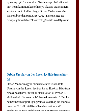
nyitva az ajtó”
 – mondta.  Szerinte a problémát a két 
párt közti kommunikáció hiánya okozta. Az eset nem 
sokkal az után történt, hogy Orbán Viktor a román 
szélsőjobboldali pártot, az AUR-t nevezte meg az 
európai jobboldali erők összefogásának akadályaként. 
Orbán Ursula von der Leyen leváltására szólított 
fel
Orbán Viktor magyar miniszterelnök felszólított 
Ursula von der Leyen leváltására az Európai Bizottság 
elnöki posztjáról, mivel az általa töltött öt évet az EU 
történetének “legrosszabb” éveinek nevezte. A Funke 
német médiacsoport újságíróinak vasárnap azt mondta, 
hogy az EU zöld átállása ellentétes volt az unió 
gazdasági és ipari érdekeivel, és a migrációs csomagja 