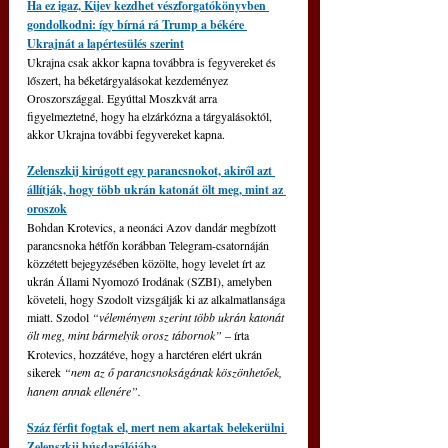
Ha ez igaz, Kijev kezdhet vészforgatókönyvben 
gondolkodni: így bírná rá Trump a békére 
Ukrajnát a lapértesülés szerint
Ukrajna csak akkor kapna továbbra is fegyvereket és 
lőszert, ha béketárgyalásokat kezdeményez 
Oroszországgal. Egyúttal Moszkvát arra 
figyelmeztetné, hogy ha elzárkózna a tárgyalásoktól, 
akkor Ukrajna további fegyvereket kapna.
Zelenszkij kirúgott egy parancsnokot, akiről azt 
állítják, hogy több ukrán katonát ölt meg, mint az 
oroszok
Bohdan Krotevics, a neonáci Azov dandár megbízott 
parancsnoka hétfőn korábban Telegram-csatornáján 
közzétett bejegyzésében közölte, hogy levelet írt az 
ukrán Állami Nyomozó Irodának (SZBI), amelyben 
követeli, hogy Szodolt vizsgálják ki az alkalmatlansága 
miatt. Szodol 
“véleményem szerint több ukrán katonát 
ölt meg, mint bármelyik orosz tábornok”
– írta 
Krotevics, hozzátéve, hogy a harctéren elért ukrán 
sikerek
“nem az ő parancsnokságának köszönhetőek, 
hanem annak ellenére”.
Száz férfit fogtak el, mert nem akartak belekerülni 
Zelenszkij húsdarálójába