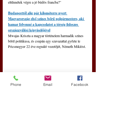
eltűnnétek végre a jó büdös francba?”
Budapesttől alig pár kilométerre nyert 
Magyarország első színes bőrű polgármestere, aki 
hamar felvenné a kapcsolatot a térség fideszes 
országgyűlési képviselőjével
Mwajas Kriszta a magyar történelem harmadik színes 
bőrű politikusa, és csupán egy szavazattal győzte le 
Pócsmegyer 22 éve regnáló vezetőjét, Németh Miklóst.
Phone
Email
Facebook
Pride-ellentüntetők: A gender képviselői az 
egyházba, iskoláinkba és családjainkba is 
beszivárogtatják romboló ideológiájukat – VIDEÓ
Ellentüntetést tartott a CitizenGO a szombati Budapest 