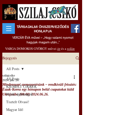
TÁRSADALMI ÖNSZERVEZŐDÉS
HONLAPJA
VERZÁR ÉVA művei – „Hogy valami nyomot
hagyjak magam után..."
VARGA DOMOKOS GYÖRGY művei
itt
és a
wikin
Bejegyzés
All Posts
szilajcsiko
All Posts
2024. jún. 26.
Mindennapi szemezgetésünk – rendkívüli frissítés:
KIEMELT CIKKEK
Észak-Korea egy hónapon belül csapatokat küld
Hírek, újdonságok
Ukrajnába (08:00) 2024.06.26.
Tisztelt Olvasó!
Magyar Idő