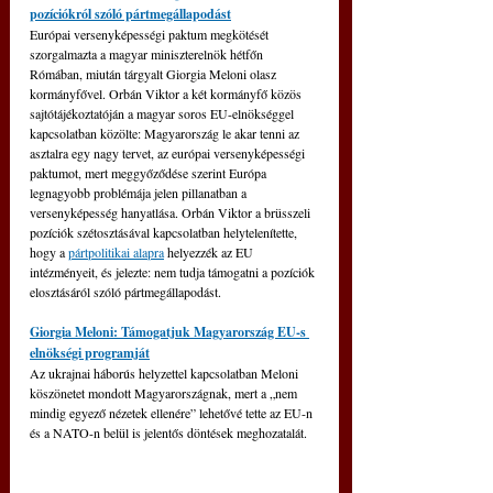
pozíciókról szóló pártmegállapodást
Európai versenyképességi paktum megkötését 
szorgalmazta a magyar miniszterelnök hétfőn 
Rómában, miután tárgyalt Giorgia Meloni olasz 
kormányfővel. Orbán Viktor a két kormányfő közös 
sajtótájékoztatóján a magyar soros EU-elnökséggel 
kapcsolatban közölte: Magyarország le akar tenni az 
asztalra egy nagy tervet, az európai versenyképességi 
paktumot, mert meggyőződése szerint Európa 
legnagyobb problémája jelen pillanatban a 
versenyképesség hanyatlása. 
Orbán Viktor a brüsszeli 
pozíciók szétosztásával kapcsolatban helytelenítette, 
hogy a 
pártpolitikai alapra
 helyezzék az EU 
intézményeit, és jelezte: nem tudja támogatni a pozíciók 
elosztásáról szóló pártmegállapodást.
Giorgia Meloni: Támogatjuk Magyarország EU-s 
elnökségi programját
Az ukrajnai háborús helyzettel kapcsolatban Meloni 
köszönetet mondott Magyarországnak, mert a „nem 
mindig egyező nézetek ellenére” lehetővé tette az EU-n 
és a NATO-n belül is jelentős döntések meghozatalát.