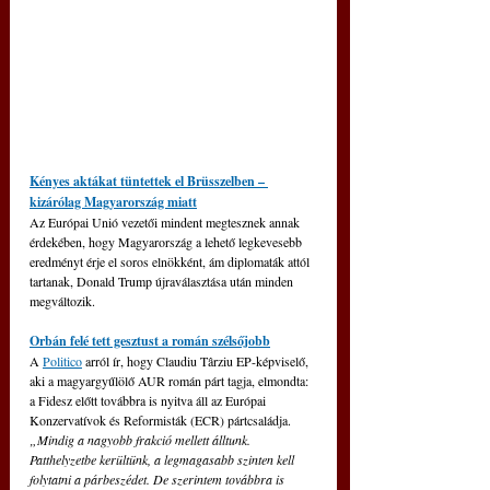
Kényes aktákat tüntettek el Brüsszelben – 
kizárólag Magyarország miatt
Az Európai Unió vezetői mindent megtesznek annak 
érdekében, hogy Magyarország a lehető legkevesebb 
eredményt érje el soros elnökként, ám diplomaták attól 
tartanak, Donald Trump újraválasztása után minden 
megváltozik.
Orbán felé tett gesztust a román szélsőjobb
A 
Politico
 arról ír, hogy Claudiu Târziu EP-képviselő, 
aki a magyargyűlölő AUR román párt tagja, elmondta: 
a Fidesz előtt továbbra is nyitva áll az Európai 
Konzervatívok és Reformisták (ECR) pártcsaládja.
„Mindig a nagyobb frakció mellett álltunk. 
Patthelyzetbe kerültünk, a legmagasabb szinten kell 
folytatni a párbeszédet. De szerintem továbbra is 