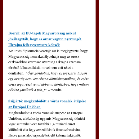
Borrell: az EU-tagok Magyarország nélkül 
jóváhagyták, hogy az orosz vagyon nyereségét 
Ukrajna felfegyverzésére költsék
Az uniós diplomácia vezetője azt is megjegyezte, hogy 
Magyarország nem akadályozhatja meg az orosz 
eszközökből származó nyereség Ukrajna számára 
történő felhasználását, mivel nem vett részt a 
döntésben. 
“Úgy gondoljuk, hogy ez jogszerű, hiszen 
egy ország nem vett részt a döntéshozatalban, és ezért 
nincs joga részt venni abban a döntésben, hogy milyen 
célokra fordítsák a pénzt” 
– mondta.
Szijjártó: megkezdődött a vörös vonalak átlépése 
az Európai Unióban
Megkezdődött a vörös vonalak átlépése az Európai 
Unióban, a közösség ugyanis Magyarország döntési 
jogát semmibe véve további 1,4 milliárd eurót 
különített el a fegyverszállítások finanszírozására, 
illetve javaslatot terjesztettek elő katonai kiképzők 