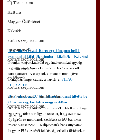
Új Történelem
Kultúra
Magyar Őstörténet
Kakukk
kortárs szépirodalom
magyar nyelv
Itt a válasz: Észak-Korea egy hónapon belül 
csapatokat küld Ukrajnába – közölték – KyivPost
kortárs szépirodalom
Phenjan csapatokat küld egy haditechnikai egység 
EU bürokrácia
formájában a Donyecki területen lévő orosz erők 
támogatására. A csapatok várhatóan már a jövő 
emlékezés
hónapban megérkeznek a harctérre. 
VILAG 
HELYZETE
kortárs szépirodalom
kortárs szépirodalom filozófia
Itt a válasz: az EU 81 médiaorgánumát tiltotta be 
Oroszország, köztük a magyar 444-et
kortárs szépirodalom
Az orosz külügyminisztérium emlékeztetett arra, hogy 
Moszkva többször figyelmeztetett, hogy az orosz 
filozófia
újságírók és médiumok zaklatása az EU-ban nem 
marad válasz nélkül. A diplomaták hangsúlyozták, 
hogy az EU vezetését felelősség terheli a történtekért.