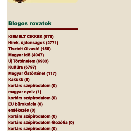
Blogos rovatok
KIEMELT CIKKEK
(675)
675 bejegyzés
Hírek, újdonságok
(2771)
2771 bejegyzés
Tisztelt Olvasó!
(156)
156 bejegyzés
Magyar Idő
(4047)
4047 bejegyzés
Új Történelem
(6933)
6933 bejegyzés
Kultúra
(6797)
6797 bejegyzés
Magyar Őstörténet
(117)
117 bejegyzés
Kakukk
(8)
8 bejegyzés
kortárs szépirodalom
(0)
0 bejegyzés
magyar nyelv
(1)
1 bejegyzés
kortárs szépirodalom
(0)
0 bejegyzés
EU bürokrácia
(0)
0 bejegyzés
emlékezés
(0)
0 bejegyzés
kortárs szépirodalom
(0)
0 bejegyzés
kortárs szépirodalom filozófia
(0)
0 bejegyzés
kortárs szépirodalom
(0)
0 bejegyzés