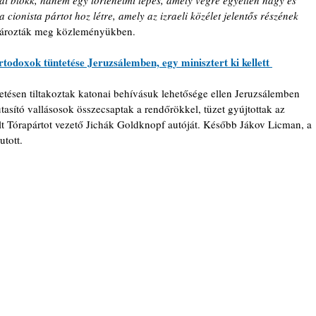
ai blokk, hanem egy történelmi lépés, amely végre egyetlen nagy és 
 cionista pártot hoz létre, amely az izraeli közélet jelentős részének 
tározták meg közleményükben.
rtodoxok tüntetése Jeruzsálemben, egy minisztert ki kellett 
tésen tiltakoztak katonai behívásuk lehetősége ellen Jeruzsálemben 
utasító vallásosok összecsaptak a rendőrökkel, tüzet gyújtottak az 
t Tórapártot vezető Jichák Goldknopf autóját. Később Jákov Licman, a 
utott.