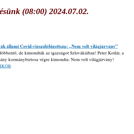
sünk (08:00) 2024.07.02.
vák állami Covid-vizsgálóbizottság: „Nem volt világjárvány”
öbbentő, de kimondták az igazságot Szlovákiában! Peter Kotlár, a 
ány kormánybiztosa végre kimondta: Nem volt világjárvány! 
IKÓR