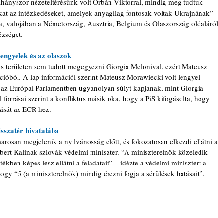
ahányszor nézeteltérésünk volt Orbán Viktorral, mindig meg tudtuk 
at az intézkedéseket, amelyek anyagilag fontosak voltak Ukrajnának” 
tja, valójában a Németország, Ausztria, Belgium és Olaszország oldaláról
ézséget.
engyelek és az olaszok
os területen sem tudott megegyezni Giorgia Melonival, ezért Mateusz 
cióból. A lap információi szerint Mateusz Morawiecki volt lengyel 
gy az Európai Parlamentben ugyanolyan súlyt kapjanak, mint Giorgia 
 forrásai szerint a konfliktus másik oka, hogy a PiS kifogásolta, hogy 
zását az ECR-hez.
sszatér hivatalába
rosan megjelenik a nyilvánosság előtt, és fokozatosan elkezdi ellátni a
obert Kalinak szlovák védelmi miniszter. “A miniszterelnök közeledik 
kben képes lesz ellátni a feladatait” – idézte a védelmi minisztert a 
ogy “ő (a miniszterelnök) mindig érezni fogja a sérülések hatásait”.