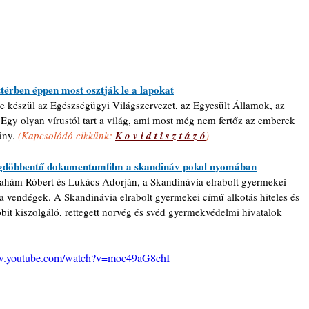
térben éppen most osztják le a lapokat
re készül az Egészségügyi Világszervezet, az Egyesült Államok, az 
 Egy olyan vírustól tart a világ, ami most még nem fertőz az emberek 
ány. 
(Kapcsolódó cikkünk:
K o v i d t i s z t á z ó
)
egdöbbentő dokumentumfilm a skandináv pokol nyomában
ahám Róbert és Lukács Adorján, a Skandinávia elrabolt gyermekei 
 vendégek. A Skandinávia elrabolt gyermekei című alkotás hiteles és 
t kiszolgáló, rettegett norvég és svéd gyermekvédelmi hivatalok 
ww.youtube.com/watch?v=moc49aG8chI