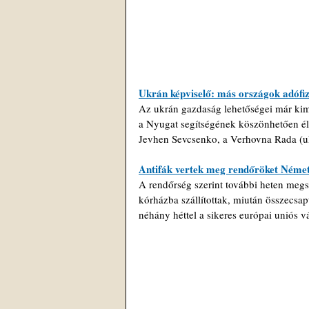
Ukrán képviselő: más országok adófiz
Az ukrán gazdaság lehetőségei már kim
a Nyugat segítségének köszönhetően él
Jevhen Sevcsenko, a Verhovna Rada (uk
Antifák vertek meg rendőröket Néme
A rendőrség szerint további heten megs
kórházba szállítottak, miután összecsap
néhány héttel a sikeres európai uniós vá