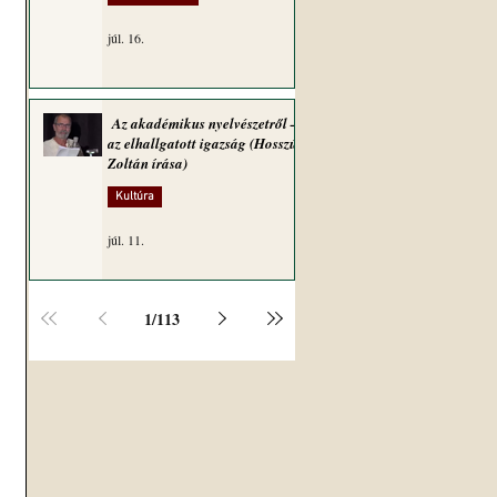
júl. 16.
Az akadémikus nyelvészetről –
az elhallgatott igazság (Hosszú
Zoltán írása)
Kultúra
júl. 11.
1
/
113