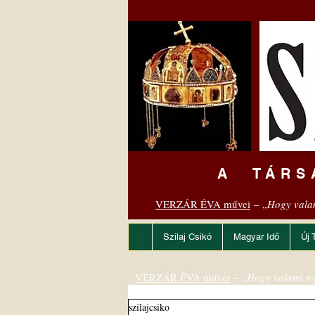
A TÁRS
VERZÁR ÉVA művei
– „
Hogy vala
Szilaj Csikó
Magyar Idő
Új 
VERZÁR ÉVA művei
– „
Hogy valami ny
szilajcsiko