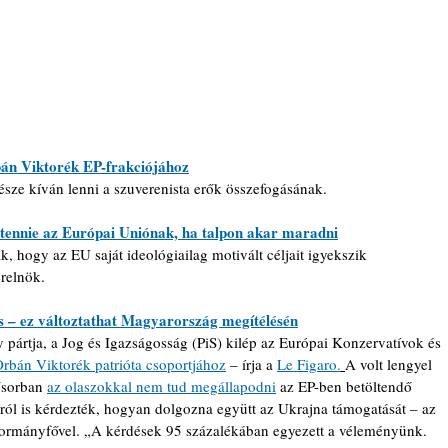
bán Viktorék EP-frakciójához
észe kíván lenni a szuverenista erők összefogásának.
l tennie az Európai Uniónak, ha talpon akar maradni
, hogy az EU saját ideológiailag motivált céljait igyekszik 
erelnök.
s – ez változtathat Magyarország megítélésén
pártja, a Jog és Igazságosság (PiS) kilép az Európai Konzervatívok és 
Orbán Viktorék patrióta csoportjához
 – írja a 
Le Figaro.
A volt lengyel 
ősorban 
az olaszokkal nem tud megállapodni
 az EP-ben betöltendő 
rról is kérdezték, hogyan dolgozna együtt az Ukrajna támogatását – az 
kormányfővel. „A kérdések 95 százalékában egyezett a véleményünk. 