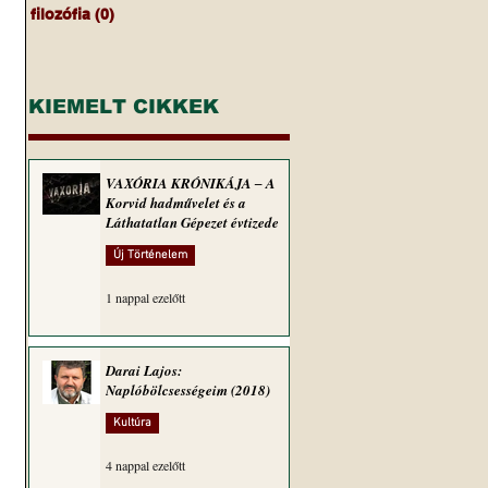
filozófia
(0)
0 bejegyzés
 
KIEMELT CIKKEK
VAXÓRIA KRÓNIKÁJA ‒ A
Korvid hadművelet és a
Láthatatlan Gépezet évtizede
Új Történelem
1 nappal ezelőtt
 
Darai Lajos:
Naplóbölcsességeim (2018)
Kultúra
4 nappal ezelőtt