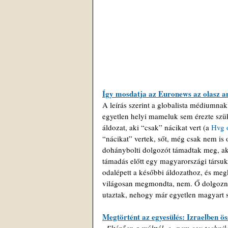
Így mosdatja az Euronews az olasz an
A leírás szerint a globalista médiumna
egyetlen helyi mameluk sem érezte szük
áldozat, aki “csak” nácikat vert (a 
Hvg 
“nácikat” vertek, sőt, még csak nem is 
dohánybolti dolgozót támadtak meg, aki
támadás előtt egy magyarországi társuk 
odalépett a későbbi áldozathoz, és megk
világosan megmondta, nem. Ő dolgozni 
utaztak, nehogy már egyetlen magyart s
Megtörtént az egyesülés: Izraelben ös