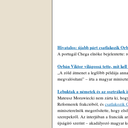
Hivatalos: újabb párt csatlakozik Or
A portugál Chega elnöke bejelentette: r
Orbán Viktor világossá tette, mit kel
„A zöld átmenet a legfőbb példája annak
megvalósítani” – írta a magyar miniszt
Lebuktak a németek és az osztrákok i
Mateusz Morawiecki nem zárta ki, hogy 
Reformerek frakcióból, és 
csatlakozik 
miniszterelnök megerősítette, hogy els
szerepekről. Az interjúban a franciák a
újságíró szerint – akadályozó magyar 