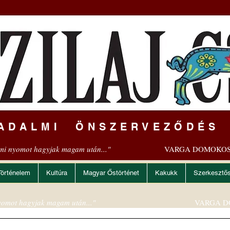
ADALMI ÖNSZERVEZŐDÉS
mi nyomot hagyjak magam után..."
VARGA DOMOKOS
Történelem
Kultúra
Magyar Őstörténet
Kakukk
Szerkesztő
omot hagyjak magam után..."
VARGA D