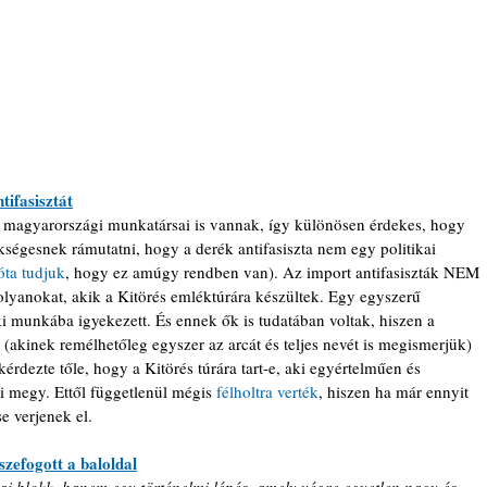
tifasisztát
k magyarországi munkatársai is vannak, így különösen érdekes, hogy 
ségesnek rámutatni, hogy a derék antifasiszta nem egy politikai 
óta tudjuk
, hogy ez amúgy rendben van). Az import antifasiszták NEM 
olyanokat, akik a Kitörés emléktúrára készültek. Egy egyszerű 
 munkába igyekezett. És ennek ők is tudatában voltak, hiszen a 
(akinek remélhetőleg egyszer az arcát és teljes nevét is megismerjük) 
érdezte tőle, hogy a Kitörés túrára tart-e, aki egyértelműen és 
megy. Ettől függetlenül mégis 
félholtra verték
, hiszen ha már ennyit 
e verjenek el.
szefogott a baloldal