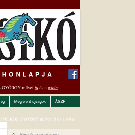
 HONLAPJA
 GYÖRGY művei
itt
és a
wikin
ség
Megjelent újságok
ÁSZF
OMOKOS GYÖRGY művei
itt
és a
wikin