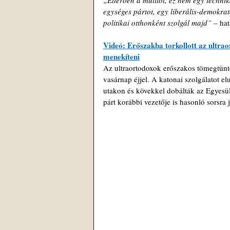
„Eltérően a múlttól, ez nem egy technik
egységes pártot, egy liberális-demokrata
politikai otthonként szolgál majd” 
– ha
Videó: Erőszakba torkollott az ultrao
menekíteni
Az ultraortodoxok erőszakos tömegtünte
vasárnap éjjel. A katonai szolgálatot el
utakon és kövekkel dobálták az Egyesül
párt korábbi vezetője is hasonló sorsra j