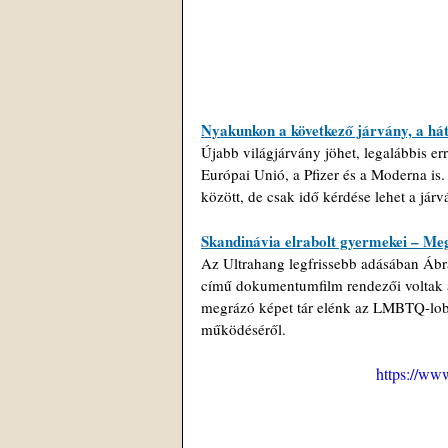
Nyakunkon a következő járvány, a hát
Újabb világjárvány jöhet, legalábbis er
Európai Unió, a Pfizer és a Moderna is.
között, de csak idő kérdése lehet a járv
Skandinávia elrabolt gyermekei – M
Az Ultrahang legfrissebb adásában Ábr
című dokumentumfilm rendezői voltak a
megrázó képet tár elénk az LMBTQ-lobbi
működéséről.
https://w