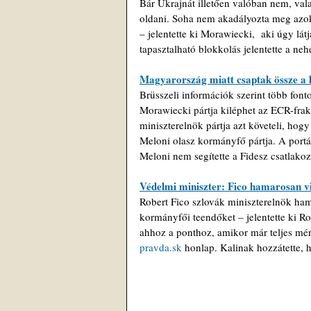
Bár Ukrajnát illetően valóban nem, val
oldani. Soha nem akadályozta meg azok
– jelentette ki Morawiecki,  aki úgy lá
tapasztalható blokkolás jelentette a neh
Magyarország miatt csaptak össze a l
Brüsszeli információk szerint több font
Morawiecki pártja kiléphet az ECR-frak
miniszterelnök pártja azt követeli, ho
Meloni olasz kormányfő pártja. A portál
Meloni nem segítette a Fidesz csatlako
Védelmi miniszter: Fico hamarosan vi
Robert Fico szlovák miniszterelnök hama
kormányfői teendőket – jelentette ki R
ahhoz a ponthoz, amikor már teljes mérté
pravda.sk
 honlap. Kalinak hozzátette, h