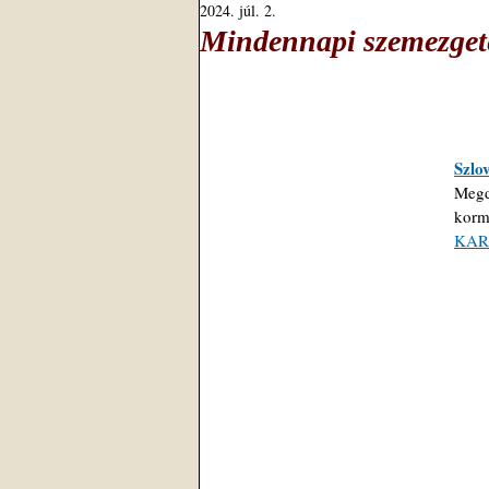
2024. júl. 2.
Mindennapi szemezgeté
Szlo
Megd
korm
KAR