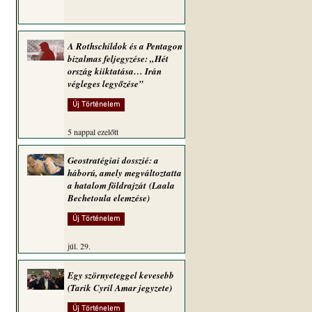
A Rothschildok és a Pentagon
bizalmas feljegyzése: „Hét
ország kiiktatása… Irán
végleges legyőzése”
Új Történelem
5 nappal ezelőtt
Geostratégiai dosszié: a
háború, amely megváltoztatta
a hatalom földrajzát (Laala
Bechetoula elemzése)
Új Történelem
júl. 29.
Egy szörnyeteggel kevesebb
(Tarik Cyril Amar jegyzete)
Új Történelem