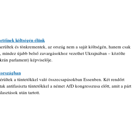
etőinek költségén élünk
erültek és tönkrementek, az ország nem a saját költségén, hanem csak 
, mindez újabb belső zavargásokhoz vezethet Ukrajnában – közölte 
rán parlament) képviselője.
tországban
érültek a tüntetőkkel való összecsapásokban Essenben. Két rendőrt 
tak antifasiszta tüntetőkkel a német AfD kongresszusa előtt, amit a párt 
lasztások után tartott.