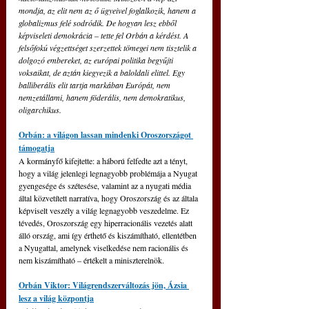
mondja, az elit nem az ő ügyeivel foglalkozik, hanem a 
globalizmus felé sodródik. De hogyan lesz ebből 
képviseleti demokrácia – tette fel Orbán a kérdést. A 
felsőfokú végzettséget szerzettek tömegei nem tisztelik a 
dolgozó embereket, az európai politika begyűjti 
voksaikat, de aztán kiegyezik a baloldali elittel. Egy 
balliberális elit tartja markában Európát, nem 
nemzetállami, hanem föderális, nem demokratikus, 
oligarchikus.
Orbán: a világon lassan mindenki Oroszországot 
támogatja
A kormányfő kifejtette: a háború felfedte azt a tényt, 
hogy a világ jelenlegi legnagyobb problémája a Nyugat 
gyengesége és szétesése, valamint az a nyugati média 
által közvetített narratíva, hogy Oroszország és az általa 
képviselt veszély a világ legnagyobb veszedelme. Ez 
tévedés, Oroszország egy hiperracionális vezetés alatt 
álló ország, ami így érthető és kiszámítható, ellentétben 
a Nyugattal, amelynek viselkedése nem racionális és 
nem kiszámítható – értékelt a miniszterelnök.
Orbán Viktor: Világrendszerváltozás jön, Ázsia 
lesz a világ központja