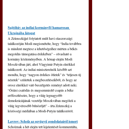
Sajtóhír: az indiai kormányfő hamarosan 
Ukrajnába látogat
A Zelenszkijjel folytatott múlt havi olaszországi 
találkozóján Modi megismételte, hogy “India továbbra 
is mindent megtesz a lehetőségeihez mérten a békés 
megoldás támogatása érdekében” – olvasható a 
kormány közleményében. A hónap elején Modi 
Moszkvában járt, ahol Vlagyimir Putyin elnökkel 
találkozott. Az indiai miniszterelnök később azt 
mondta, hogy “nagyon érdekes ötletek” és “teljesen új 
nézetek” születtek a megbeszéléseikből, és hogy az 
orosz elnökkel való beszélgetés reményt adott neki. 
“Óriási csalódás és megsemmisítő csapás a béke 
erőfeszítéseire, hogy a világ legnagyobb 
demokráciájának vezetője Moszkvában megöleli a 
világ legvéresebb bűnözőjét” – írta Zelenszkij a 
közösségi médiában a Modi-Putyin találkozóról.
Lavrov: Scholz az együgyű gondolatairól ismert
Scholznak a hét elején tett kijelentését kommentálta, 