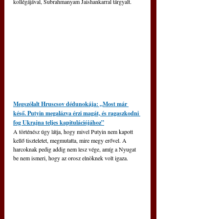
kollégájával, Subrahmanyam Jaishankarral tárgyalt. 
Megszólalt Hruscsov dédunokája: „Most már 
késő. Putyin megalázva érzi magát, és ragaszkodni 
fog Ukrajna teljes kapitulációjához”
A történész úgy látja, hogy mivel Putyin nem kapott 
kellő tiszteletet, megmutatta, mire megy erővel. A 
harcoknak pedig addig nem lesz vége, amíg a Nyugat 
be nem ismeri, hogy az orosz elnöknek volt igaza.