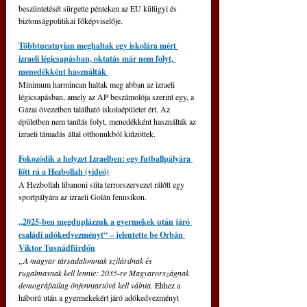
beszüntetését sürgette pénteken az EU külügyi és 
biztonságpolitikai főképviselője.
Többtucatnyian meghaltak egy iskolára mért 
izraeli légicsapásban, oktatás már nem folyt, 
menedékként használták 
Minimum harmincan haltak meg abban az izraeli 
légicsapásban, amely az AP beszámolója szerint egy, a 
Gázai övezetben található iskolaépületet ért. Az 
épületben nem tanítás folyt, menedékként használták az 
izraeli támadás által otthonukból kiűzöttek.
Fokozódik a helyzet Izraelben: egy futballpályára 
lőtt rá a Hezbollah (videó)
A Hezbollah libanoni síita terrorszervezet rálőtt egy 
sportpályára az izraeli Golán fennsíkon.
„2025-ben megduplázzuk a gyermekek után járó 
családi adókedvezményt“ – jelentette be Orbán 
Viktor Tusnádfürdőn
„A magyar társadalomnak szilárdnak és 
rugalmasnak kell lennie: 2035-re Magyarországnak 
demográfiailag önfenntartóvá kell válnia. 
Ehhez a 
háború után a gyermekekért járó adókedvezményt 