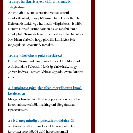
Trump: ha Harris nyer, kitör a harmadik 
világháború
Amennyiben Kamala Harris nyeri az amerikai 
elnökválasztást, „nagy háborúk” törnek ki a Közel-
Keleten, és „talán egy harmadik világháború” is kitör – 
állította Donald Trump volt elnök és republikánus 
elnökjelölt. Trump többször is azzal vádolta Harrist és 
Joe Biden elnököt, hogy globális konfliktus felé 
rángatják az Egyesült Államokat.
Trump közeledne a palesztinokhoz?
Donald Trump volt amerikai elnök azt írta Mahmúd 
Abbásznak, a Palesztin Hatóság elnökének, hogy 
„olyan kedves”, amiért Abbász aggódó levelet küldött 
neki.
A demokrata párt jelentősen megváltozott Izrael 
kérdésében
Megyeri Jonatán az Ultrahang podcastben beszélt az 
izraeli miniszterelnök washingtoni látogatásának 
tapasztalatairól.
Az EU még mindig a palesztinok oldalán áll
A Gázai övezetben Izrael és a Hamász palesztin 
terrorszervezet között dúló harcok azonnali 