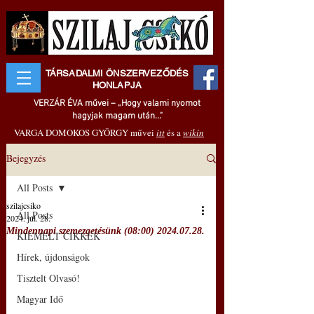
TÁRSADALMI ÖNSZERVEZŐDÉS
HONLAPJA
VERZÁR ÉVA művei – „Hogy valami nyomot
hagyjak magam után..."
VARGA DOMOKOS GYÖRGY művei
itt
és a
wikin
Bejegyzés
All Posts
szilajcsiko
All Posts
2024. júl. 28.
Mindennapi szemezgetésünk (08:00) 2024.07.28.
KIEMELT CIKKEK
Hírek, újdonságok
Tisztelt Olvasó!
Magyar Idő