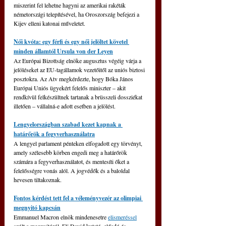
miszerint fel lehetne hagyni az amerikai rakéták 
németországi telepítésével, ha Oroszország befejezi a 
Kijev elleni katonai műveletet.
Női kvóta: egy férfi és egy női jelöltet követel 
minden államtól Ursula von der Leyen
Az Európai Bizottság elnöke augusztus végéig várja a 
jelöléseket az EU-tagállamok vezetőitől az uniós biztosi 
posztokra. Az Atv megkérdezte, hogy Bóka János 
Európai Uniós ügyekért felelős miniszter – akit 
rendkívül felkészültnek tartanak a brüsszeli dossziékat 
illetően – vállalná-e adott esetben a jelölést.
Lengyelországban szabad kezet kapnak a 
határőrök a fegyverhasználatra
A lengyel parlament pénteken elfogadott egy törvényt, 
amely szélesebb körben engedi meg a határőrök 
számára a fegyverhasználatot, és mentesíti őket a 
felelősségre vonás alól. A jogvédők és a baloldal 
hevesen tiltakoznak.
Fontos kérdést tett fel a véleményvezér az olimpiai 
megnyitó kapcsán
Emmanuel Macron elnök mindenesetre 
elismeréssel