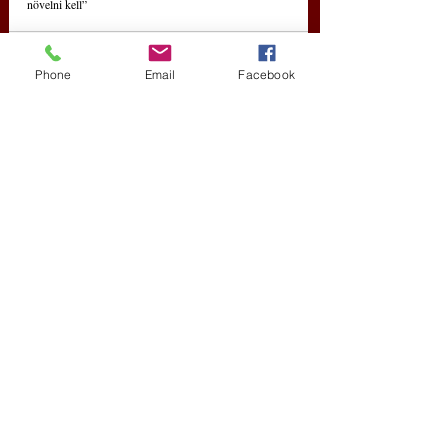
növelni kell”
Phone
Email
Facebook
Friss bejegyzések
Az összes megtekintése