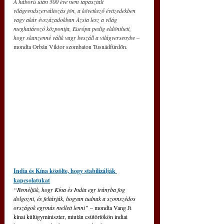
A háború után 500 éve nem tapasztalt 
világrendszerváltozás jön, a következő évtizedekben 
vagy akár évszázadokban Ázsia lesz a világ 
meghatározó központja, Európa pedig eldöntheti, 
hogy skanzenné válik vagy beszáll a világversenybe
 – 
mondta Orbán Viktor szombaton Tusnádfürdőn.
India és Kína közölte, hogy stabilizálják 
kapcsolatukat
“Reméljük, hogy Kína és India egy irányba fog 
dolgozni, és feltárják, hogyan tudnak a szomszédos 
országok egymás mellett lenni” 
– mondta Vang Ji 
kínai külügyminiszter, miután csütörtökön indiai 