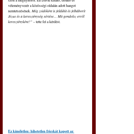
szólt a megnyitóról. 
Eli David kutató, előadó és 
véleményvezér a közösségi oldalán adott hangot 
nemtetszésének. 
Még zsidóként is feldühít és felháborít 
Jézus és a kereszténység sértése… Mit gondolsz erről 
keresztényként?”
 – tette fel a kérdést.
Ez kíméletlen: hihetetlen fricskát kapott az 