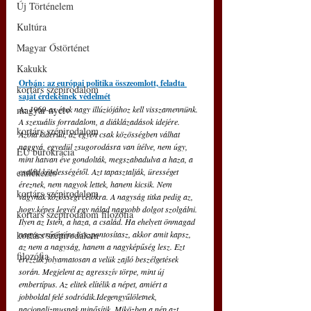
Új Történelem
Kultúra
Magyar Őstörténet
Kakukk
Orbán: az európai politika összeomlott, feladta 
kortárs szépirodalom
saját érdekeinek védelmét
magyar nyelv
Az 1960-as évek nagy illúziójához kell visszamennünk. 
A szexuális forradalom, a diáklázadások idejére. 
kortárs szépirodalom
Azóta kiderült, az egyén csak közösségben válhat 
naggyá, egyedül zsugorodásra van ítélve, nem úgy, 
EU bürokrácia
mint hatvan éve gondolták, megszabadulva a haza, a 
emlékezés
család kötelességétől. Azt tapasztalják, ürességet 
éreznek, nem nagyok lettek, hanem kicsik. Nem 
kortárs szépirodalom
vágynak közösségi célokra. A nagyság titka pedig az, 
hogy képes legyél egy nálad nagyobb dolgot szolgálni. 
kortárs szépirodalom filozófia
Ilyen az Isten, a haza, a család. Ha ehelyett önmagad 
kortárs szépirodalom
nagyszerűségére összpontosítasz, akkor amit kapsz, 
az nem a nagyság, hanem a nagyképűség lesz. Ezt 
filozófia
érezzük folyamatosan a velük zajló beszélgetések 
során. Megjelent az agresszív törpe, mint új 
embertípus. Az elitek elítélik a népet, amiért a 
jobboldal felé sodródik.Idegengyűlöletnek, 
nacionalizmusnak minősítik. Miközben a nép azt 