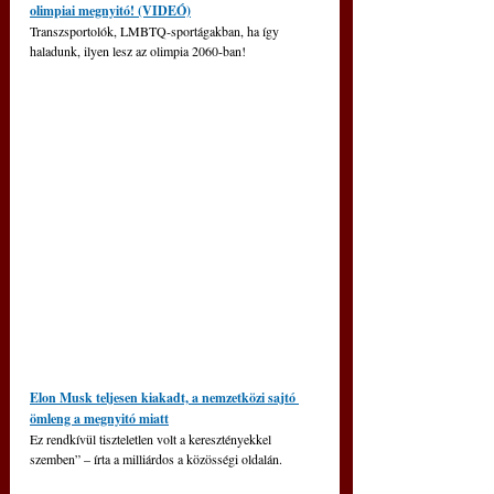
olimpiai megnyitó! (VIDEÓ)
Transzsportolók, LMBTQ-sportágakban, ha így 
haladunk, ilyen lesz az olimpia 2060-ban!
Elon Musk teljesen kiakadt, a nemzetközi sajtó 
ömleng a megnyitó miatt
Ez rendkívül tiszteletlen volt a keresztényekkel 
szemben” – írta a milliárdos a közösségi oldalán.