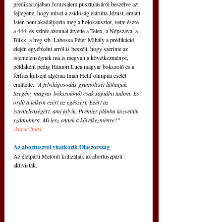
prédikációjában Jeruzsálem pusztulásáról beszélve azt 
fejtegette, hogy mivel a zsidóság elárulta Jézust, emiatt 
Isten nem akadályozta meg a holokausztot, vette észre 
a 444, és szinte azonnal átvette a Telex, a Népszava, a 
Blikk, a hvg stb. Labossa Péter Mihály a prédikáció 
elején egyébként arról is beszélt, hogy szerinte az 
istentelenségnek ma is megvan a következménye, 
példaként pedig Hámori Luca magyar bokszoló és a 
férfias külsejű algériai Iman Helif olimpiai esetét 
említette. 
"A felvilágosodás gyümölcsét láthatjuk. 
Szegény magyar bokszolónőt csak sajnálni tudom. És 
ordít a lelkem ezért az egészért. Ezért az 
istentelenségért, ami folyik. Premier plánba közvetítik 
számunkra. Mi lesz ennek a következménye?" 
(
kuruc.info
)
Az abortuszról vitatkozik Olaszország
Az életpárti Melonit kritizálják az abortuszpárti 
aktivisták.