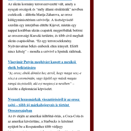
Az ukrán kormány terrorszervezetté vált, amely a 
nyugati országok és “mély állami struktúráik” nevében 
cselekszik – állította Marija Zaharova, az orosz 
külügyminisztérium szóvivője. A tisztségviselő 
szerdán egy interjúban elítélte Kijevet, miután egy 
nappal korábban ukrán csapatok megpróbáltak betörni 
az oroszországi Kurszki területre, és több civil meghalt 
ukrán csapásokban. “Ez egy terrorcselekmény. 
Nyilvánvalóan békés emberek ellen irányult. Efelől 
nincs kétség” – mondta a szóvivő a Sputnik rádiónak.
Vlagyimir Putyin meghívást kapott a mexikói 
elnök beiktatására
"Az orosz elnök döntést hoz arról, hogy maga vesz-e 
részt a ceremónián, vagy kijelöl egy másik magas 
rangú tisztviselőt, aki ezt megteszi a nevében” –
közölte a diplomáciai képviselet.
Nyugati luxusmárkák visszatéréséről ír az orosz 
sajtó – több új márkabejegyzés is történt 
Oroszországban
Az év elején az amerikai üdítőital-óriás, a Coca-Cola és 
az amerikai kávézólánc, a Starbucks is kérelmet 
nyújtott be a Rospatenthez több védjegy 