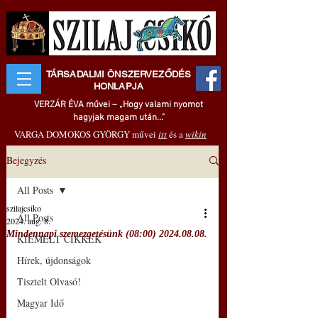
TÁRSADALMI ÖNSZERVEZŐDÉS
HONLAPJA
VERZÁR ÉVA művei – „Hogy valami nyomot
hagyjak magam után..."
VARGA DOMOKOS GYÖRGY művei
itt
és a
wikin
Bejegyzés
All Posts
szilajcsiko
All Posts
2024. aug. 8.
Mindennapi szemezgetésünk (08:00) 2024.08.08.
KIEMELT CIKKEK
Hírek, újdonságok
Tisztelt Olvasó!
Magyar Idő