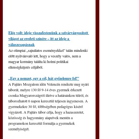
Elég volt: ideje visszafestenünk a szivárványosított 
világot az eredeti színére – itt az ideje a 
válaszcsapásnak
Az olimpiai „sajnálatos eseményekkel” talán mindenki 
előtt nyilvánvaló lett, hogy a veszély valós, nem a 
magyar kormány találta ki holmi politikai 
ellenségképzés céljából.
„Egy a nemzet, egy a cél, hát győzelemre fel!”
A Pajtárs Mozgalom idén Velencén rendezte meg nyári 
táborát, melyre 130 fő 9-14 éves gyermek érkezett 
csonka Magyarországról illetve a határainkon túlról, és 
táborozhatott 6 napon keresztül teljesen ingyenesen. A 
gyermekekre 30 fő, többségében pedagógus kísérő 
vigyázott. A Pajtárs tábor célja, hogy a hazaszeretet, 
közösség és hagyomány alapelvek mentén a 
programokon keresztül formálja a gyermekek 
személyiségét.