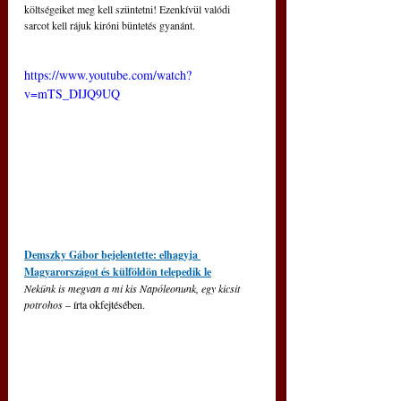
költségeiket meg kell szüntetni! Ezenkívül valódi 
sarcot kell rájuk kiróni büntetés gyanánt.
https://www.youtube.com/watch?
v=mTS_DIJQ9UQ
Demszky Gábor bejelentette: elhagyja 
Magyarországot és külföldön telepedik le
Nekünk is megvan a mi kis Napóleonunk, egy kicsit 
potrohos 
– írta okfejtésében.