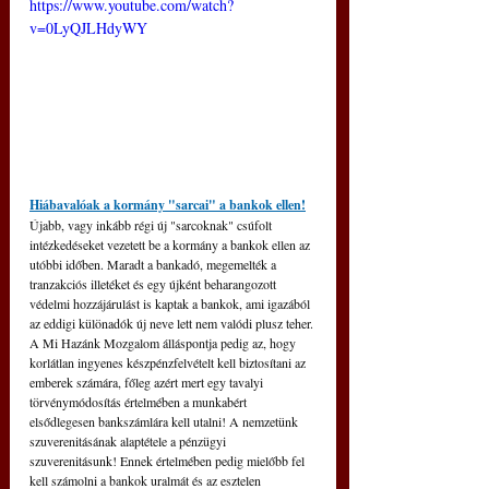
https://www.youtube.com/watch?
v=0LyQJLHdyWY
Hiábavalóak a kormány "sarcai" a bankok ellen!
Újabb, vagy inkább régi új "sarcoknak" csúfolt 
intézkedéseket vezetett be a kormány a bankok ellen az 
utóbbi időben. Maradt a bankadó, megemelték a 
tranzakciós illetéket és egy újként beharangozott 
védelmi hozzájárulást is kaptak a bankok, ami igazából 
az eddigi különadók új neve lett nem valódi plusz teher. 
A Mi Hazánk Mozgalom álláspontja pedig az, hogy 
korlátlan ingyenes készpénzfelvételt kell biztosítani az 
emberek számára, főleg azért mert egy tavalyi 
törvénymódosítás értelmében a munkabért 
elsődlegesen bankszámlára kell utalni! A nemzetünk 
szuverenitásának alaptétele a pénzügyi 
szuverenitásunk! Ennek értelmében pedig mielőbb fel 
kell számolni a bankok uralmát és az esztelen 