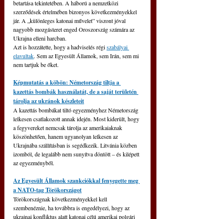
betartása tekintetében. A háború a nemzetközi 
szerződések értelmében bizonyos következményekkel 
jár. A „különleges katonai művelet” viszont jóval 
nagyobb mozgásteret enged Oroszország számára az 
Ukrajna elleni harcban. 
Azt is hozzátette, hogy a hadviselés régi 
szabályai 
elavultak
. Sem az Egyesült Államok, sem Irán, sem mi 
nem tartjuk be őket.
Képmutatás a köbön: Németország tiltja a 
kazettás bombák használatát, de a saját területén 
tárolja az ukránok készleteit
A kazettás bombákat tiltó egyezményhez Németország 
lelkesen csatlakozott annak idején. Most kiderült, hogy 
a fegyvereket nemcsak tárolja az amerikaiaknak 
köszönhetően, hanem ugyanolyan lelkesen az 
Ukrajnába szállításban is segédkezik. Litvánia közben 
izomból, de legalább nem sunyítva döntött – és kilépett 
az egyezményből.
Az Egyesült Államok szankciókkal fenyegette meg 
a NATO-tag Törökországot
Törökországnak következményekkel kell 
szembenéznie, ha továbbra is engedélyezi, hogy az 
ukrajnai konfliktus alatt katonai célú amerikai polgári 