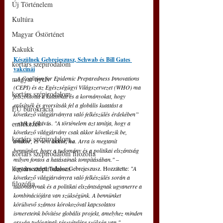
Új Történelem
Kultúra
Magyar Őstörténet
Kakukk
Készülnek Gebrejeszusz, Schwab és Bill Gates 
kortárs szépirodalom
vakcinái
magyar nyelv
„A Coalition for Epidemic Preparedness Innovations 
(CEPI) és az Egészségügyi Világszervezet (WHO) ma 
kortárs szépirodalom
felszólította a kutatókat és a kormányokat, hogy 
erősítsék és gyorsítsák fel a globális kutatást a 
EU bürokrácia
következő világjárványra való felkészülés érdekében” 
emlékezés
– szól a felhívás. 
"A történelem azt tanítja, hogy a 
következő világjárvány csak akkor következik be, 
kortárs szépirodalom
amikor
, és nem 
akkor, ha
. Arra is megtanít 
bennünket, hogy a tudomány és a politikai elszántság 
kortárs szépirodalom filozófia
milyen fontos a hatásainak tompításában." 
– 
kortárs szépirodalom
figyelmeztetett Tedrosz Gebrejeszusz. Hozzátette: 
"A 
következő világjárványra való felkészülés során a 
filozófia
tudománynak és a politikai elszántságnak ugyanerre a 
kombinációjára van szükségünk. A bennünket 
körülvevő számos kórokozóval kapcsolatos 
ismereteink bővítése globális projekt, amelyhez minden 
ország tudósainak részvételére szükség van."