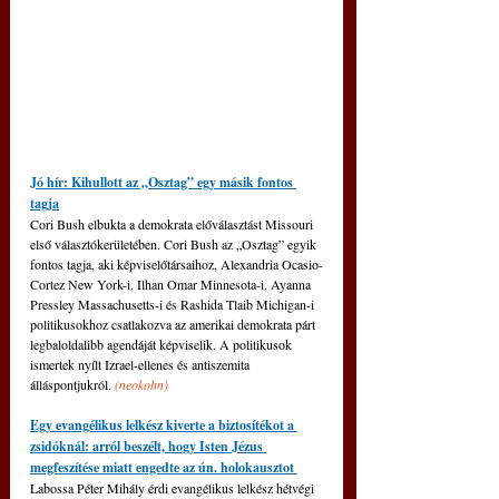
Jó hír: Kihullott az „Osztag” egy másik fontos 
tagja
Cori Bush elbukta a demokrata előválasztást Missouri 
első választókerületében. Cori Bush az „Osztag” egyik 
fontos tagja, aki képviselőtársaihoz, Alexandria Ocasio-
Cortez New York-i, Ilhan Omar Minnesota-i, Ayanna 
Pressley Massachusetts-i és Rashida Tlaib Michigan-i 
politikusokhoz csatlakozva az amerikai demokrata párt 
legbaloldalibb agendáját képviselik. A politikusok 
ismertek nyílt Izrael-ellenes és antiszemita 
álláspontjukról. 
(neokohn)
Egy evangélikus lelkész kiverte a biztosítékot a 
zsidóknál: arról beszélt, hogy Isten Jézus 
megfeszítése miatt engedte az ún. holokausztot 
Labossa Péter Mihály érdi evangélikus lelkész hétvégi 