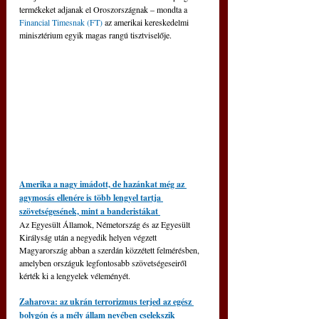
termékeket adjanak el Oroszországnak – mondta a 
Financial Timesnak (FT)
 az amerikai kereskedelmi 
minisztérium egyik magas rangú tisztviselője.
Amerika a nagy imádott, de hazánkat még az 
agymosás ellenére is több lengyel tartja 
szövetségesének, mint a banderistákat 
Az Egyesült Államok, Németország és az Egyesült 
Királyság után a negyedik helyen végzett 
Magyarország abban a szerdán közzétett felmérésben, 
amelyben országuk legfontosabb szövetségeseiről 
kérték ki a lengyelek véleményét.
Zaharova: az ukrán terrorizmus terjed az egész 
bolygón és a mély állam nevében cselekszik