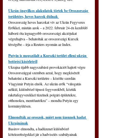
Ukrán öngyilkos alakulatok törtek be Oroszország 
területére, heves harcok dúlnak 
Oroszország heves harcokat vív az Ukrán Fegyveres 
Erőkkel, miután azok – a 2022. február 24-én kezdődő 
háború óta legnagyobb oroszországi akciójukat 
végrehajtva – behatoltak az oroszországi Kurszk 
térségébe – írja a Reuters nyomán az Index. 
Putyin is megszólalt a Kurszki terület elleni ukrán 
betörési kísérletről
Ukrajna újabb nagyszabású provokációt hajtott végre 
Oroszországgal szemben azzal, hogy megkísérelt 
behatolni a Kurszki területre – közölte szerdán 
Vlagyimir Putyin elnök. Az ukrán erők “válogatás 
nélkül, különböző típusú fegyverekből, köztük 
rakétafegyverekkel tüzelnek polgári épületekre, 
otthonokra, mentőautókra” – mondta Putyin egy 
kormányülésen.
Elmondták az oroszok, miért nem üzennek hadat 
Ukrajnának
Basirov elmondta, a hadüzenet különböző 
kötelezettségekkel jár a hadviselés szabályainak 