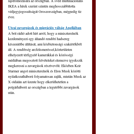
lajstromozására az országban. A svéd multinacionális 
IKEA a hírek szerint szintén meghosszabbította 
védjegyjogosultságát Oroszországban, mégpedig tíz 
évre.
Utcai zavargások és migrációs válság Angliában
A brit rádió adott hírt arról, hogy a miniszterelnök 
kezdeményezi egy állandó rendőri hadsereg 
készenlétbe állítását, ami közbiztonsági szakértőkből 
áll. A rendőrség arcfelismeréssel,közterületen 
elhelyezett térfigyelő kamerákkal és közösségi 
médiában megosztott felvételeket elemezve igyekszik 
megkeresni a zavargások résztvevőit. Eközben Keir 
Starmer angol miniszterelnök és Elon Musk közötti 
nyilatkozatháború folyamatosan zajlik, miután Musk az 
X oldalán azt üzente hogy elkerülhetetlen a 
polgárháború az országban a legutóbbi zavargások 
után.