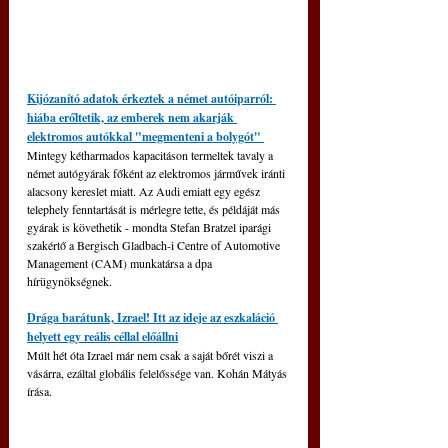
Kijózanító adatok érkeztek a német autóiparról: 
hiába erőltetik, az emberek nem akarják 
elektromos autókkal "megmenteni a bolygót" 
Mintegy kétharmados kapacitáson termeltek tavaly a 
német autógyárak főként az elektromos járművek iránti 
alacsony kereslet miatt. Az Audi emiatt egy egész 
telephely fenntartását is mérlegre tette, és példáját más 
gyárak is követhetik - mondta Stefan Bratzel iparági 
szakértő a Bergisch Gladbach-i Centre of Automotive 
Management (CAM) munkatársa a dpa 
hírügynökségnek.
Drága barátunk, Izrael! Itt az ideje az eszkaláció 
helyett egy reális céllal előállni
Múlt hét óta Izrael már nem csak a saját bőrét viszi a 
vásárra, ezáltal globális felelőssége van. Kohán Mátyás 
írása.