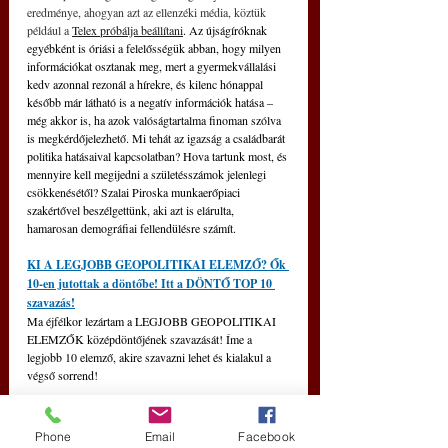
eredménye, ahogyan azt az ellenzéki média, köztük 
például a 
Telex próbálja beállítani
. Az újságíróknak 
egyébként is óriási a felelősségük abban, hogy milyen 
információkat osztanak meg, mert a gyermekvállalási 
kedv azonnal rezonál a hírekre, és kilenc hónappal 
később már látható is a negatív információk hatása – 
még akkor is, ha azok valóságtartalma finoman szólva 
is megkérdőjelezhető. Mi tehát az igazság a családbarát 
politika hatásaival kapcsolatban? Hova tartunk most, és 
mennyire kell megijedni a születésszámok jelenlegi 
csökkenésétől? Szalai Piroska munkaerőpiaci 
szakértővel beszélgettünk, aki azt is elárulta, 
hamarosan demográfiai fellendülésre számít.
KI A LEGJOBB GEOPOLITIKAI ELEMZŐ? Ők 
10-en jutottak a döntőbe! Itt a DÖNTŐ TOP 10 
szavazás!
Ma éjfélkor lezártam a LEGJOBB GEOPOLITIKAI 
ELEMZŐK középdöntőjének szavazását! Íme a 
legjobb 10 elemző, akire szavazni lehet és kialakul a 
végső sorrend!
Phone
Email
Facebook