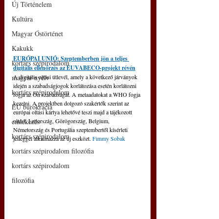
Új Történelem
Kultúra
Magyar Őstörténet
Kakukk
EURÓPAI UNIÓ: Szeptemberben jön a teljes 
kortárs szépirodalom
digitális ellenőrzés az EUVABECO-projekt révén
magyar nyelv
A digitális oltási útlevél, amely a következő járványok 
idején a szabadságjogok korlátozása esetén korlátozni 
kortárs szépirodalom
fogja az Ön szabadságát. A metaadatokat a WHO fogja 
kezelni. A projektben dolgozó szakértők szerint az 
EU bürokrácia
európai oltási kártya lehetővé teszi majd a tájékozott 
emlékezés
oltást. Lettország, Görögország, Belgium, 
Németország és Portugália szeptembertől kísérleti 
kortárs szépirodalom
jelleggel alkalmazza az új eszközt. 
Fimmy Sobak
kortárs szépirodalom filozófia
kortárs szépirodalom
filozófia