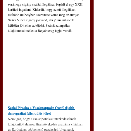
során egy cigány család illegálisan foglalt el egy XXII. 
kerületi ingatlant. Kiderült, hogy az ott illegálisan 
működő műhelyben szereltette volna meg az autóját 
Száva Vince cigány jogvédő, aki július második 
hétfőjén jött el az autójáért. Szávát az ingatlan 
tulajdonosai mellett a Betyársereg tagjai várták.
Szalai Piroska a Vasárnapnak: Ősztől újabb 
demográfiai fellendülés jöhet
Nem igaz, hogy a családpolitikai intézkedéseknek 
tulajdonított demográfiai növekedés csupán a világban 
és Európában végbemenő gazdasági folyamatok 