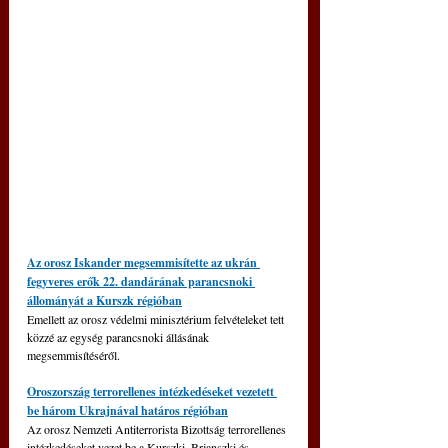
Az orosz Iskander megsemmisítette az ukrán 
fegyveres erők 22. dandárának parancsnoki 
állományát a Kurszk régióban
Emellett az orosz védelmi minisztérium felvételeket tett 
közzé az egység parancsnoki állásának 
megsemmisítéséről.
Oroszország terrorellenes intézkedéseket vezetett 
be három Ukrajnával határos régióban
Az orosz Nemzeti Antiterrorista Bizottság terrorellenes 
intézkedéseket vezet be a Kurszki, Brjanszki és 