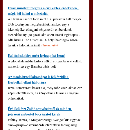
Izrael mindent megtesz a civil életek érdekében, 
mégis jól halad a mészárlás 
A Hamász szerint több mint 100 palesztin halt meg és 
több tucatnyian megsebesültek, amikor egy a 
lakóhelyüket elhagyni kényszerült embereknek 
menedéket nyújtó gázai iskolát ért izraeli légicsapás – 
adta hírül a The Guardian. A helyi hatóságok 60-ra 
teszik a halottak számát.
 (
kuruc.info
)
Ezúttal iskolára mért légicsapást Izrael
A globalista média kritika nélkül elfogadta az érvelést, 
miszerint az egy Hamász bázis volt.
Az észak-izraeli lakosságot is felkészítik a 
Hezbollah elleni háborúra
Izrael sátorvárost készít elő, mely több ezer lakost lesz 
képes elszállásolni, ha kénytelenek lesznek elhagyni 
otthonaikat.
Érdi lelkész: Zsidó testvéreimtől és minden 
jóérzésű embertől bocsánatot kérek!
Fabiny Tamás, a Magyarországi Evangélikus Egyház 
elnök-püspöke szerint érdi lelkésztársa teológiailag 