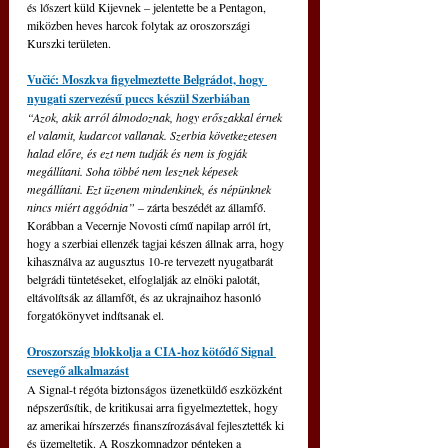
és lőszert küld Kijevnek – jelentette be a Pentagon, 
miközben heves harcok folytak az oroszországi 
Kurszki területen.
Vučić: Moszkva figyelmeztette Belgrádot, hogy 
nyugati szervezésű puccs készül Szerbiában
“Azok, akik arról álmodoznak, hogy erőszakkal érnek 
el valamit, kudarcot vallanak. Szerbia következetesen 
halad előre, és ezt nem tudják és nem is fogják 
megállítani. Soha többé nem lesznek képesek 
megállítani. Ezt üzenem mindenkinek, és népünknek 
nincs miért aggódnia”
 – zárta beszédét az államfő. 
Korábban a Vecernje Novosti című napilap arról írt, 
hogy a szerbiai ellenzék tagjai készen állnak arra, hogy 
kihasználva az augusztus 10-re tervezett nyugatbarát 
belgrádi tüntetéseket, elfoglalják az elnöki palotát, 
eltávolítsák az államfőt, és az ukrajnaihoz hasonló 
forgatókönyvet indítsanak el.
Oroszország blokkolja a CIA-hoz kötődő Signal 
csevegő alkalmazást
A Signal-t régóta biztonságos üzenetküldő eszközként 
népszerűsítik, de kritikusai arra figyelmeztettek, hogy 
az amerikai hírszerzés finanszírozásával fejlesztették ki 
és üzemeltetik. A Roszkomnadzor pénteken a 