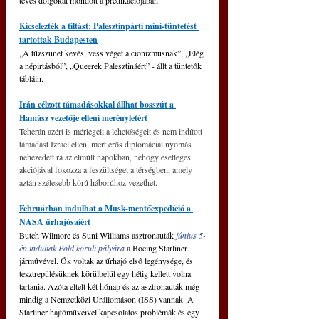
téves dolgokat mondott a prédikációjában.
Kicselezték a tiltást: Palesztinpárti mini-tüntetést 
tartottak Budapesten
„A tűzszünet kevés, vess véget a cionizmusnak”, „Elég 
a népirtásból”, „Queerek Palesztináért” - állt a tüntetők 
tábláin.
Irán célzott támadásokkal állhat bosszút a 
Hamász vezetője elleni merényletért
Teherán azért is mérlegeli a lehetőségeit és nem indított 
támadást Izrael ellen, mert erős diplomáciai nyomás 
nehezedett rá az elmúlt napokban, nehogy esetleges 
akciójával fokozza a feszültséget a térségben, amely 
aztán szélesebb körű háborúhoz vezethet.
Februárban indulhat a Musk-mentőexpedíció a 
NASA űrhajósaiért
Butch Wilmore és Suni Williams asztronauták
 június 5-
én indultak Föld körüli pályára
 a Boeing Starliner 
járművével. Ők voltak az űrhajó első legénysége, és 
tesztrepülésüknek körülbelül egy hétig kellett volna 
tartania. Azóta eltelt két hónap és az asztronauták még 
mindig a Nemzetközi Űrállomáson (ISS) vannak. A 
Starliner hajtóműveivel kapcsolatos problémák és egy 