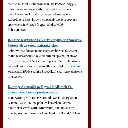
médiának adott nyilatkozatában azt közölte, hogy a 
tiltás “az orosz jogszabályok követelményeinek 
megsértése miatt történt, amelyek végrehajtása 
szükséges ahhoz, hogy megakadályozzák a csevegő 
app terrorista és szélsőséges célokra való 
felhasználását”.
Reuters: a szankciók ellenére a nyugati társaságok 
biztosítják az orosz olajtankereket
Több nyugati biztosítótársaság továbbra is fedezetet 
nyújt az orosz olajat szállító tartályhajókra, lehetővé 
téve, hogy az a G7-ek árplafonja ellenére is eljusson a 
nemzetközi piacokra – jelentette csütörtökön a 
Reuters 
kereskedőktől és szállítmányozóktól származó adatokra 
hivatkozva.
Keating: Ausztrália az Egyesült Államok 51. 
államává és Kína célpontjává válik
Paul Keating volt miniszterelnök szerint az Egyesült 
Államok az AUKUS-paktum keretében katonai 
bázisokkal veszi körül Ausztráliát, ami aláássa az 
ország szuverenitását, és Kína legitim célpontjává teszi 
azt. 