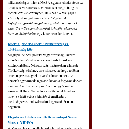
héliumszivárgás miatt a NASA ugyanis elhalasztotta az 
űrhajósok visszatérését. Hivatalosan még mindig az 
eredeti terv van érvényben, de a NASA vizsgálja a 
vészhelyzet megoldására a lehetőségeket. 
A 
legbiztonságosabb megoldás az lehet, ha a SpaceX 
saját Crew Dragon elnevezésű űrhajójával hozzák 
haza az űrhajósokat,
 egy következő fordulóval. 
Kitört a „döner-háború” Németország és 
Törökország közt
Meglepő, de nem politika vagy biztonsági, hanem 
kulináris kérdés áll a két ország közti feszültség 
középpontjában. Németország határozottan ellenezte 
Törökország kérelmét, arra hivatkozva, hogy a döner 
óriási népszerűségnek örvend a határain belül. A 
németek egyharmada legalább havonta fogyaszt dönert, 
ami hozzájárul a német piac évi mintegy 7 milliárd 
eurós értékéhez. Német tisztviselők azzal érvelnek, 
hogy a védett státusz jelentős áremelkedést 
eredményezne, ami számtalan fogyasztót érintene 
negatívan.
Illegális műhelyben szereltette az autóját Száva 
Vince (+VIDEÓ)
A Magyar Jelen mutatta be azt a budafoki esetet, amely 