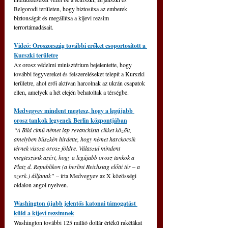
Belgorodi területen, hogy biztosítsa az emberek 
biztonságát és megállítsa a kijevi rezsim 
terrortámadásait.
Videó: Oroszország további erőket csoportosított a 
Kurszki területre
Az orosz védelmi minisztérium bejelentette, hogy 
további fegyvereket és felszereléseket telepít a Kurszki 
területre, ahol erői aktívan harcolnak az ukrán csapatok 
ellen, amelyek a hét elején behatoltak a térségbe.
Medvegyev mindent megtesz, hogy a legújabb 
orosz tankok legyenek Berlin központjában
“A Bild című német lap revanchista cikket közölt, 
amelyben büszkén hirdette, hogy német harckocsik 
térnek vissza orosz földre. Válaszul mindent 
megteszünk azért, hogy a legújabb orosz tankok a 
Platz d. Republikon (a berlini Reichstag előtti tér – a 
szerk.) álljanak” 
– írta Medvegyev az X közösségi 
oldalon angol nyelven.
Washington újabb jelentős katonai támogatást 
küld a kijevi rezsimnek
Washington további 125 millió dollár értékű rakétákat 