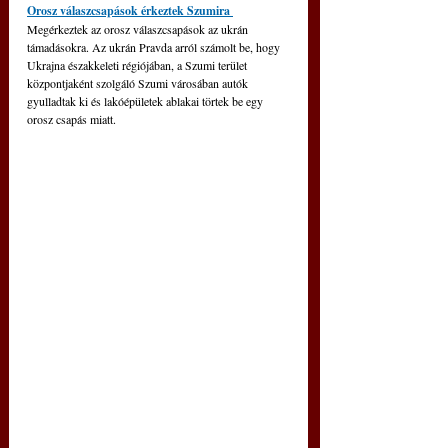
Orosz válaszcsapások érkeztek Szumira 
Megérkeztek az orosz válaszcsapások az ukrán 
támadásokra. Az ukrán Pravda arról számolt be, hogy 
Ukrajna északkeleti régiójában, a Szumi terület 
központjaként szolgáló Szumi városában autók 
gyulladtak ki és lakóépületek ablakai törtek be egy 
orosz csapás miatt.