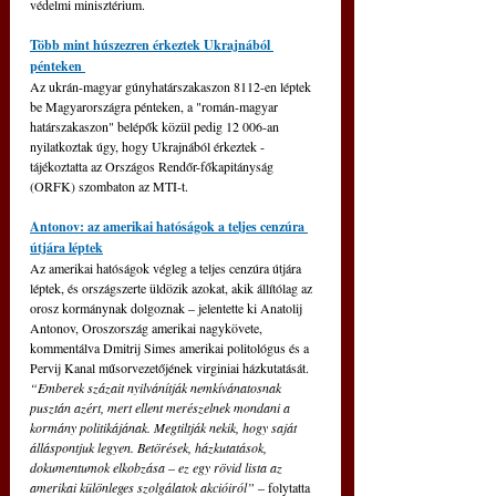
védelmi minisztérium.
Több mint húszezren érkeztek Ukrajnából 
pénteken 
Az ukrán-magyar gúnyhatárszakaszon 8112-en léptek 
be Magyarországra pénteken, a "román-magyar 
határszakaszon" belépők közül pedig 12 006-an 
nyilatkoztak úgy, hogy Ukrajnából érkeztek - 
tájékoztatta az Országos Rendőr-főkapitányság 
(ORFK) szombaton az MTI-t.
Antonov: az amerikai hatóságok a teljes cenzúra 
útjára léptek
Az amerikai hatóságok végleg a teljes cenzúra útjára 
léptek, és országszerte üldözik azokat, akik állítólag az 
orosz kormánynak dolgoznak – jelentette ki Anatolij 
Antonov, Oroszország amerikai nagykövete, 
kommentálva Dmitrij Simes amerikai politológus és a 
Pervij Kanal műsorvezetőjének virginiai házkutatását.
“Emberek százait nyilvánítják nemkívánatosnak 
pusztán azért, mert ellent merészelnek mondani a 
kormány politikájának. Megtiltják nekik, hogy saját 
álláspontjuk legyen. Betörések, házkutatások, 
dokumentumok elkobzása – ez egy rövid lista az 
amerikai különleges szolgálatok akcióiról”
 – folytatta 