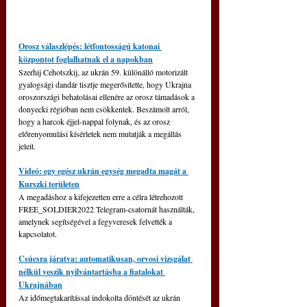
Orosz válaszlépés: létfontosságú katonai 
központot foglalhatnak el a napokban
Szerhij Cehotszkij, az ukrán 59. különálló motorizált 
gyalogsági dandár tisztje megerősítette, hogy Ukrajna 
oroszországi behatolásai ellenére az orosz támadások a 
donyecki régióban nem csökkentek. Beszámolt arról, 
hogy a harcok éjjel-nappal folynak, és az orosz 
előrenyomulási kísérletek nem mutatják a megállás 
jeleit.
Videó: egy egész ukrán egység megadta magát a 
Kurszki területen
A megadáshoz a kifejezetten erre a célra létrehozott 
FREE_SOLDIER2022 Telegram-csatornát használták, 
amelynek segítségével a fegyveresek felvették a 
kapcsolatot.
Csúcsra járatva: automatikusan, orvosi vizsgálat 
nélkül veszik nyilvántartásba a fiatalokat 
Ukrajnában
Az időmegtakarítással indokolta döntését az ukrán 