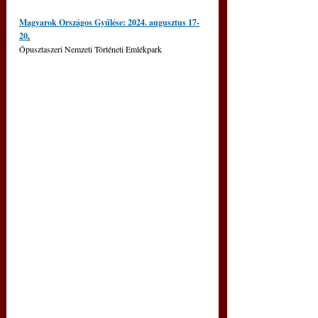
Magyarok Országos Gyűlése: 2024. augusztus 17-
20
.
Ópusztaszeri Nemzeti Történeti Emlékpark