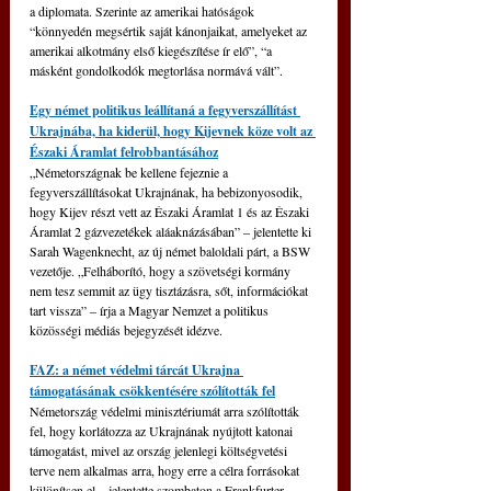
a diplomata. Szerinte az amerikai hatóságok 
“könnyedén megsértik saját kánonjaikat, amelyeket az 
amerikai alkotmány első kiegészítése ír elő”, “a 
másként gondolkodók megtorlása normává vált”.
Egy német politikus leállítaná a fegyverszállítást 
Ukrajnába, ha kiderül, hogy Kijevnek köze volt az 
Északi Áramlat felrobbantásához
„Németországnak be kellene fejeznie a 
fegyverszállításokat Ukrajnának, ha bebizonyosodik, 
hogy Kijev részt vett az Északi Áramlat 1 és az Északi 
Áramlat 2 gázvezetékek aláaknázásában” – jelentette ki 
Sarah Wagenknecht, az új német baloldali párt, a BSW 
vezetője. „Felháborító, hogy a szövetségi kormány 
nem tesz semmit az ügy tisztázásra, sőt, információkat 
tart vissza” – írja a Magyar Nemzet a politikus 
közösségi médiás bejegyzését idézve.
FAZ: a német védelmi tárcát Ukrajna 
támogatásának csökkentésére szólították fel
Németország védelmi minisztériumát arra szólították 
fel, hogy korlátozza az Ukrajnának nyújtott katonai 
támogatást, mivel az ország jelenlegi költségvetési 
terve nem alkalmas arra, hogy erre a célra forrásokat 
különítsen el – jelentette szombaton a Frankfurter 