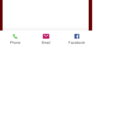
Phone
Email
Facebook
Friss bejegyzések
Az összes megtekintése