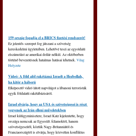
159 ország fogadja el a BRICS fizetési rendszerét!
Ez jelentős szerepet fog játszani a szövetség 
kereskedelmi ügyleteiben. Lehetővé teszi az egyoldalú 
elszámolást az amerikai dollár nélkül. Az októberben 
történő bevezetésnek hatalmas hatásai lehetnek. 
Vilag 
Helyzete
Videó: A föld alól rakétázná Izraelt a Hezbollah, 
ha kitör a háború
Elképesztő videó látott napvilágot a libanoni terroristák 
egyik földalatti rakétábázisáról.
Izrael elvárja, hogy az USA és szövetségesei is részt 
vegyenek az Irán elleni műveletekben
Izrael külügyminisztere, Israel Katz kijelentette, hogy 
országa nemcsak az Egyesült Államoktól, hanem 
szövetségeseitől, köztük Nagy-Britanniától és 
Franciaországtól is elvárja, hogy közvetlen konfliktus 