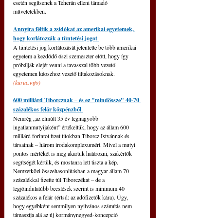
esetén segítsenek a Teherán elleni támadó 
műveletekben.
Annyira féltik a zsidókat az amerikai egyetemek, 
hogy korlátozzák a tüntetési jogot 
A tüntetési jog korlátozását jelentette be több amerikai 
egyetem a kezdődő őszi szemeszter előtt, hogy így 
próbálják elejét venni a tavasszal több vezető 
egyetemen káoszhoz vezető tiltakozásoknak. 
(
kuruc.info
)
600 milliárd Tiborcznak – és ez "mindössze" 40-70 
százalékos felár közpénzből 
Nemrég „az elmúlt 35 év legnagyobb 
ingatlanmutyijaként” értékeltük, hogy az állam 600 
milliárd forintot fizet titokban Tiborcz Istvánnak és 
társainak – három irodakomplexumért. Mivel a mutyi 
pontos mértékét is meg akartuk határozni, szakértők 
segítségét kértük, és mostanra lett tiszta a kép. 
Nemzetközi összehasonlításban a magyar állam 70 
százalékkal fizette túl Tiborczékat – de a 
legjóindulatúbb becslések szerint is minimum 40 
százalékos a felár (értsd: az adófizetők kára). Úgy, 
hogy egyébként semmilyen nyilvános számítás nem 
támasztja alá az új kormánynegyed-koncepció 