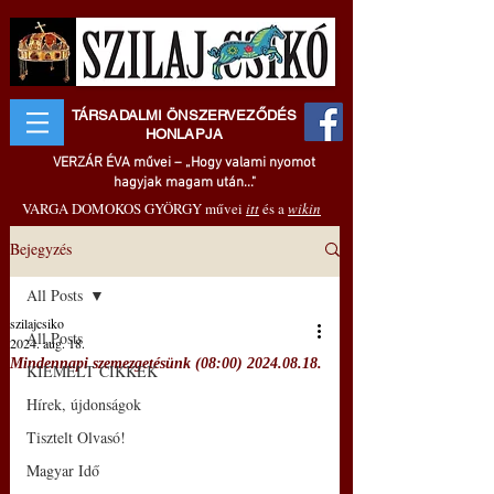
TÁRSADALMI ÖNSZERVEZŐDÉS
HONLAPJA
VERZÁR ÉVA művei – „Hogy valami nyomot
hagyjak magam után..."
VARGA DOMOKOS GYÖRGY művei
itt
és a
wikin
Bejegyzés
All Posts
szilajcsiko
All Posts
2024. aug. 18.
Mindennapi szemezgetésünk (08:00) 2024.08.18.
KIEMELT CIKKEK
Hírek, újdonságok
Tisztelt Olvasó!
Magyar Idő