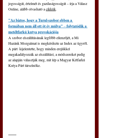
jogosságát, értelmét és gazdaságosságát – írja a Válasz 
Online, alább olvasható a 
cikkük
.
"Az biztos, hogy a Turul-szobor ebben a 
formában nem áll ott öt év múlva" 
–
 folytatódik a 
metéltfarkú kutya provokációja
A szobor elszállításának legfőbb ellenzőjét, a Mi 
Hazánk Mozgalmat is megkérdezte az Index az ügyről. 
A párt  kijelentette, hogy minden erejükkel 
megakadályozzák az elszállítást, a módszereket pedig 
az alapján választják meg, mit lép a Magyar Kétfarkú 
Kutya Párt társelnöke.