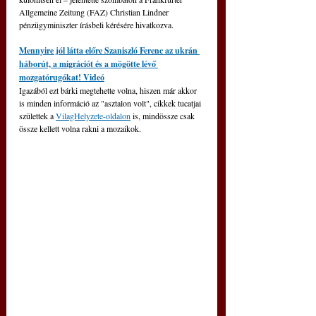
Allgemeine Zeitung (FAZ) Christian Lindner 
pénzügyminiszter írásbeli kérésére hivatkozva.
Mennyire jól látta előre Szaniszló Ferenc az ukrán 
háborút, a migrációt és a mögötte lévő 
mozgatórugókat! Videó
Igazából ezt bárki megtehette volna, hiszen már akkor 
is minden információ az "asztalon volt", cikkek tucatjai 
születtek a 
VilagHelyzete-oldalon
 is, mindössze csak 
össze kellett volna rakni a mozaikok.