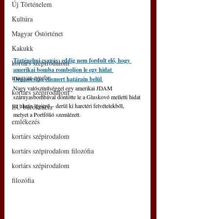
Új Történelem
Kultúra
Magyar Őstörténet
Kakukk
Történelmi csapás: eddig nem fordult elő, hogy 
kortárs szépirodalom
amerikai bomba romboljon le egy hidat 
magyar nyelv
Oroszország elismert határain belül 
Nagy valószínűséggel egy amerikai JDAM 
kortárs szépirodalom
szárnyasbombával döntötte le a Gluskovó melletti hidat 
az ukrán légierő – derül ki harctéri felvételekből, 
EU bürokrácia
melyet a Portfólió szemlézett.
emlékezés
kortárs szépirodalom
kortárs szépirodalom filozófia
kortárs szépirodalom
filozófia