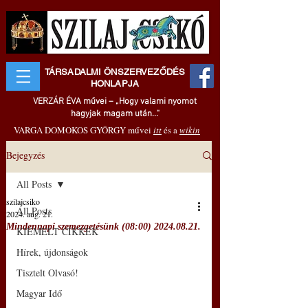
TÁRSADALMI ÖNSZERVEZŐDÉS
HONLAPJA
VERZÁR ÉVA művei – „Hogy valami nyomot
hagyjak magam után..."
VARGA DOMOKOS GYÖRGY művei
itt
és a
wikin
Bejegyzés
All Posts
szilajcsiko
All Posts
2024. aug. 21.
Mindennapi szemezgetésünk (08:00) 2024.08.21.
KIEMELT CIKKEK
Hírek, újdonságok
Tisztelt Olvasó!
Magyar Idő