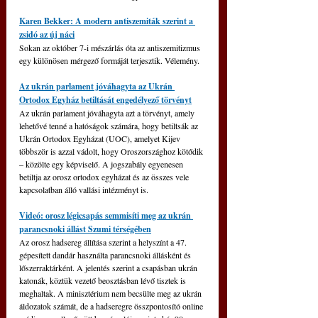
Karen Bekker: A modern antiszemiták szerint a 
zsidó az új náci
Sokan az október 7-i mészárlás óta az antiszemitizmus 
egy különösen mérgező formáját terjesztik. Vélemény.
Az ukrán parlament jóváhagyta az Ukrán 
Ortodox Egyház betiltását engedélyező törvényt
Az ukrán parlament jóváhagyta azt a törvényt, amely 
lehetővé tenné a hatóságok számára, hogy betiltsák az 
Ukrán Ortodox Egyházat (UOC), amelyet Kijev 
többször is azzal vádolt, hogy Oroszországhoz kötődik 
– közölte egy képviselő. A jogszabály egyenesen 
betiltja az orosz ortodox egyházat és az összes vele 
kapcsolatban álló vallási intézményt is.
Videó: orosz légicsapás semmisíti meg az ukrán 
parancsnoki állást Szumi térségében
Az orosz hadsereg állítása szerint a helyszínt a 47. 
gépesített dandár használta parancsnoki állásként és 
lőszerraktárként. A jelentés szerint a csapásban ukrán 
katonák, köztük vezető beosztásban lévő tisztek is 
meghaltak. A minisztérium nem becsülte meg az ukrán 
áldozatok számát, de a hadseregre összpontosító online 