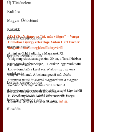
Új Történelem
Kultúra
Magyar Őstörténet
Kakukk
MXIVK: Nyitány az "új, más világra" – Varga 
kortárs szépirodalom
Domokos György értékelője Anton Carl Fischer 
magyar nyelv
magyarul most megjelenő könyvéről 
Amint arról hírt adtunk, a Magyarok XI. 
kortárs szépirodalom
Világkongresszusa augusztus 20-án, a Turul Házban 
zajló Záró-konferenciáján, 11 órakor  egy rendkívüli 
EU bürokrácia
könyvbemutatóra kerül sor, 
Nyitány az „új, más 
emlékezés
világra”
 címmel. A beharangozott mű: 
Szkíta-
szarmata nevek és szavak magyarázata a magyar 
kortárs szépirodalom
nyelvből
. Szerzője: Anton Carl Fischer. A 
könyvbemutatóra szeretettel várjuk a sajtó képviselőit 
kortárs szépirodalom filozófia
is. 
Érzékenyítésként alább közzétesszük Varga 
kortárs szépirodalom
Domokos György könyvértékelőjét. 
(ld. 
itt
)
filozófia