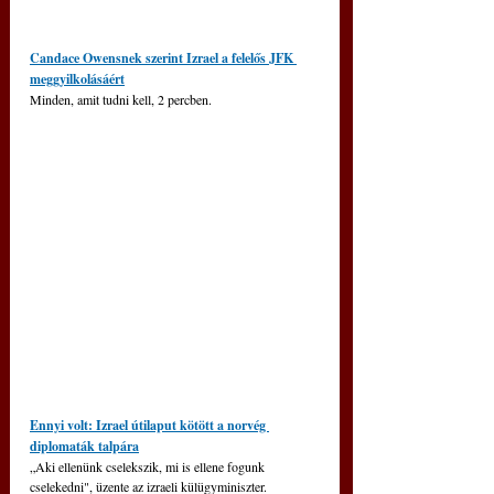
Candace Owensnek szerint Izrael a felelős JFK 
meggyilkolásáért
Minden, amit tudni kell, 2 percben.
Ennyi volt: Izrael útilaput kötött a norvég 
diplomaták talpára
„Aki ellenünk cselekszik, mi is ellene fogunk 
cselekedni", üzente az izraeli külügyminiszter.