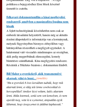
politikusa a bejegyzéséhez Elon Musk köszönő 
üzenetét is csatolta.
Felkavaró dokumentumfilm a kínai megfigyelési 
rendszerről, amelyben a magánszféra fogalma nem 
létezik
A fejlett technológiának köszönhetően nem csak az 
emberek társadalmi helyzetéről, hanem még az aktuális 
érzelmi állapotukról is információja van a kormánynak, 
melynek függvényében bizonyos előnyökben vagy 
hátrányokban részesítheti a megfigyelt egyéneket. A 
hatalommal való visszaélés mindennapos az országban, 
akik pedig megpróbálnak ellenszegülni, komoly 
büntetésre számíthatnak. Kína megfigyelési rendszere. 
Részletek a Tökéletes bizalom c. dokumentum filmből.
Bill Maher a gyerekekről, akik transzneművé 
akarnak válni és lenni...
(ismétlés)
"Ha a gyerekek 8 éves korukban tudnák, hogy mik 
akarnak lenni, a világ tele lenne cowboyokkal és 
hercegnőkkel! Amikor kicsi voltam, kalóz akartam 
lenni. Hála Istennek, senki sem vett komolyan, és nem 
operált meg, vette ki a szememet, amputálta egyik 
lábamat, hogy üvegszemet és falábat kaphassak.” 