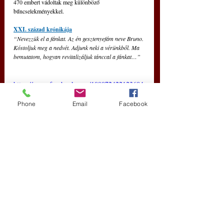
470 embert vádoltak meg különböző 
bűncselekményekkel.
XXI. század krónikája
“Nevezzük el a fánkat. Az én gesztenyefám neve Bruno. 
Kóstoljuk meg a nedvét. Adjunk neki a vérünkből. Ma 
bemutatom, hogyan revitalizáljuk tánccal a fánkat…”
https://www.facebook.com/100072422123684
/videos/pcb.514007344356665/709694861321
Phone
Email
Facebook
136