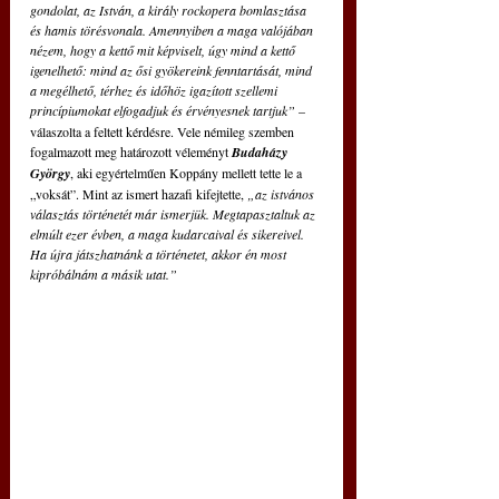
gondolat, az István, a király rockopera bomlasztása 
és hamis törésvonala. Amennyiben a maga valójában 
nézem, hogy a kettő mit képviselt, úgy mind a kettő 
igenelhető: mind az ősi gyökereink fenntartását, mind 
a megélhető, térhez és időhöz igazított szellemi 
princípiumokat elfogadjuk és érvényesnek tartjuk”
– 
válaszolta a feltett kérdésre. Vele némileg szemben 
fogalmazott meg határozott véleményt 
Budaházy 
György
, aki egyértelműen Koppány mellett tette le a 
„voksát”. Mint az ismert hazafi kifejtette, 
„az istvános 
választás történetét már ismerjük. Megtapasztaltuk az 
elmúlt ezer évben, a maga kudarcaival és sikereivel. 
Ha újra játszhatnánk a történetet, akkor én most 
kipróbálnám a másik utat.”  