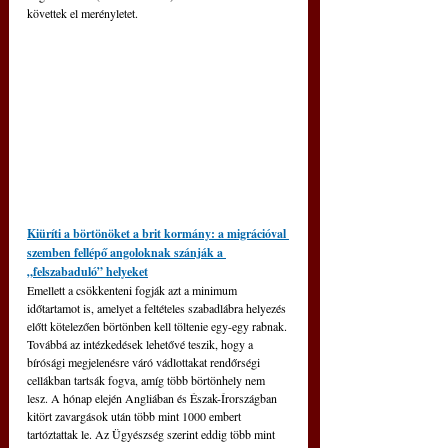
követtek el merényletet. 
Kiüríti a börtönöket a brit kormány: a migrációval 
szemben fellépő angoloknak szánják a 
„felszabaduló” helyeket
Emellett a csökkenteni fogják azt a minimum 
időtartamot is, amelyet a feltételes szabadlábra helyezés 
előtt kötelezően börtönben kell töltenie egy-egy rabnak. 
Továbbá az intézkedések lehetővé teszik, hogy a 
bírósági megjelenésre váró vádlottakat rendőrségi 
cellákban tartsák fogva, amíg több börtönhely nem 
lesz. A hónap elején Angliában és Észak-Írországban 
kitört zavargások után több mint 1000 embert 
tartóztattak le. Az Ügyészség szerint eddig több mint 