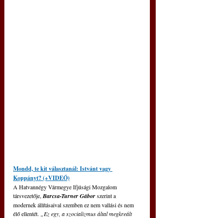
Mondd, te kit választanál: Istvánt vagy 
Koppányt? (+VIDEÓ)
A Hatvannégy Vármegye Ifjúsági Mozgalom 
társvezetője, 
Barcsa-Turner Gábor
 szerint a 
modernek állításaival szemben ez nem vallási és nem 
élő ellentét. 
„Ez egy, a szocializmus által megkreált 