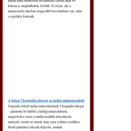
média nem ellenőrzött beszámolói szerint akár 90 
katona is meghalhatott, köztük 30 olyan, aki a 
parancsnoki láncban magasabb beosztásban van, mint 
a reguláris katonák.
A héten Ukrajnába látogat az indiai miniszterelnök
Narendra Modi indiai miniszterelnök Ukrajnába látogat 
– jelentette be hétfőn a külügyminisztérium, 
megerősítve ezzel a média korábbi értesüléseit, 
amelyek szerint az utazás még ezen a héten esedékes. 
Modi pénteken érkezik Kijevbe, miután 