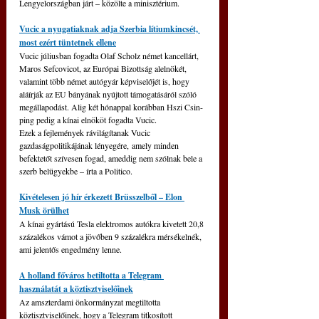
Lengyelországban járt – közölte a minisztérium.
Vucic a nyugatiaknak adja Szerbia lítiumkincsét, 
most ezért tüntetnek ellene
Vucic júliusban fogadta Olaf Scholz német kancellárt, 
Maros Sefcovicot, az Európai Bizottság alelnökét, 
valamint több német autógyár képviselőjét is, hogy 
aláírják az EU bányának nyújtott támogatásáról szóló 
megállapodást. Alig két hónappal korábban Hszi Csin-
ping pedig a kínai elnököt fogadta Vucic.
Ezek a fejlemények rávilágítanak Vucic 
gazdaságpolitikájának lényegére, amely minden 
befektetőt szívesen fogad, ameddig nem szólnak bele a 
szerb belügyekbe – írta a Politico. 
Kivételesen jó hír érkezett Brüsszelből – Elon 
Musk örülhet
A kínai gyártású Tesla elektromos autókra kivetett 20,8 
százalékos vámot a jövőben 9 százalékra mérsékelnék, 
ami jelentős engedmény lenne.
A holland főváros betiltotta a Telegram 
használatát a köztisztviselőinek
Az amszterdami önkormányzat megtiltotta 
köztisztviselőinek, hogy a Telegram titkosított 