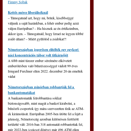
Fimmy Sobak
Kettős mérce liberáliséknál
–
 Támogatnád azt, hogy mi, britek, kisebbséggé 
váljunk a saját hazánkban, a fehér ember pedig azzá 
váljon Európában? 
–
 Ha hisznek az én értékeimben, 
akkor igen. 
–
 Támogatnád, hogy Izrael ne legyen többé 
zsidó állam? 
–
 Miért gyűlölöd a zsidókat?!
Németországban jogerősen elítélték egy egykori 
náci koncentrációs tábor volt titkárnőjét
A több mint tízezer ember sérelmére elkövetett 
emberölésben való bűnrészességgel vádolt 99 éves 
Irmgard Furchner ellen 2022. december 20-án emeltek 
vádat
Németországban zsinórban robbantják fel a 
bankautomatákat
A bankautomaták felrobbantása sokkal 
biztonságosabb, mint magát a bankot kirabolni, a 
bűnözői csoportok így mára szervezetten űzik az ATM-
ek kirámolását. Európában 2005-ben ütötte fel a fejét a 
jelenség, Németország azonban különösen fertőzött 
területté vált: 2016-ban 318 automatát robbantottak fel, 
míg 2022-ben (csúcsot döntve) már 496 ATM ellen 