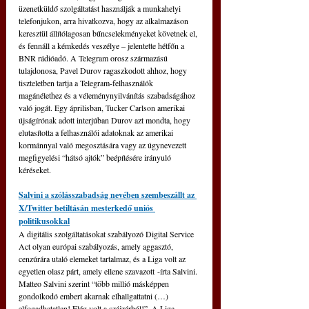
üzenetküldő szolgáltatást használják a munkahelyi 
telefonjukon, arra hivatkozva, hogy az alkalmazáson 
keresztül állítólagosan bűncselekményeket követnek el, 
és fennáll a kémkedés veszélye – jelentette hétfőn a 
BNR rádióadó. 
A Telegram orosz származású 
tulajdonosa, Pavel Durov ragaszkodott ahhoz, hogy 
tiszteletben tartja a Telegram-felhasználók 
magánélethez és a véleménynyilvánítás szabadságához 
való jogát. Egy áprilisban, Tucker Carlson amerikai 
újságírónak adott interjúban Durov azt mondta, hogy 
elutasította a felhasználói adatoknak az amerikai 
kormánnyal való megosztására vagy az úgynevezett 
megfigyelési “hátsó ajtók” beépítésére irányuló 
kéréseket.
Salvini a szólásszabadság nevében szembeszállt az 
X/Twitter betiltásán mesterkedő uniós 
politikusokkal
A digitális szolgáltatásokat szabályozó Digital Service 
Act olyan európai szabályozás, amely aggasztó, 
cenzúrára utaló elemeket tartalmaz, és a Liga volt az 
egyetlen olasz párt, amely ellene szavazott -írta Salvini. 
Matteo Salvini szerint “több millió másképpen 
gondolkodó embert akarnak elhallgattatni (…) 
elfogadhatatlan! Elég volt a szájzárból!”. A Liga 