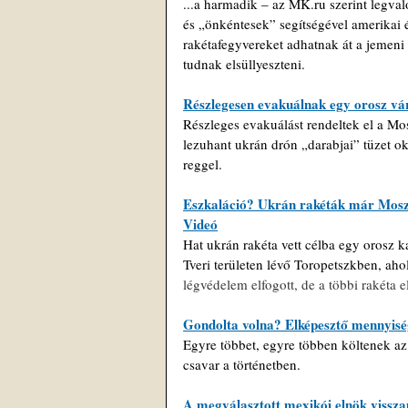
...a harmadik – az 
MK.ru
 szerint legva
és „önkéntesek” segítségével amerikai 
rakétafegyvereket adhatnak át a jemeni
tudnak elsüllyeszteni.
Részlegesen evakuálnak egy orosz vár
Részleges evakuálást rendeltek el a Mo
lezuhant ukrán drón „darabjai” tüzet o
reggel.
Eszkaláció? Ukrán rakéták már Moszk
Videó
Hat ukrán rakéta vett célba egy orosz k
Tveri területen lévő Toropetszkben, aho
légvédelem elfogott, de a többi rakéta e
Gondolta volna? Elképesztő mennyisé
Egyre többet, egyre többen költenek az 
csavar a történetben.
A megválasztott mexikói elnök vissza