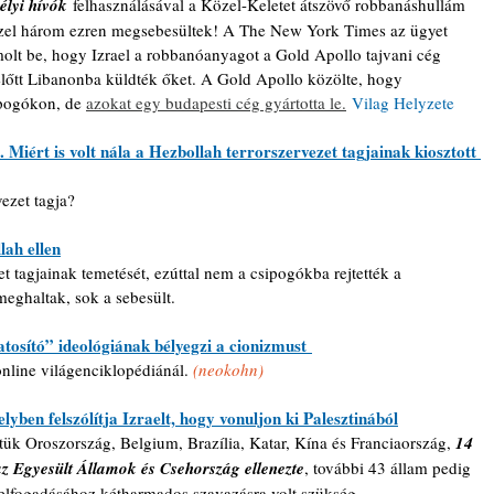
élyi hívók
 felhasználásával a Közel-Keletet átszövő robbanáshullám 
özel három ezren megsebesültek! A The New York Times az ügyet 
molt be, hogy Izrael a robbanóanyagot a Gold Apollo tajvani cég 
ielőtt Libanonba küldték őket. A Gold Apollo közölte, hogy 
pogókon, de 
azokat egy budapesti cég gyártotta le.
Vilag Helyzete
. Miért is volt nála a Hezbollah terrorszervezet tagjainak kiosztott 
ezet tagja?
lah ellen
 tagjainak temetését, ezúttal nem a csipogókba rejtették a 
ghaltak, sok a sebesült.
osító” ideológiának bélyegzi a cionizmust 
online világenciklopédiánál. 
(neokohn)
yben felszólítja Izraelt, hogy vonuljon ki Palesztinából
tük Oroszország, Belgium, Brazília, Katar, Kína és Franciaország, 
14 
az Egyesült Államok és Csehország ellenezte
, további 43 állam pedig 
t elfogadásához kétharmados szavazásra volt szükség.