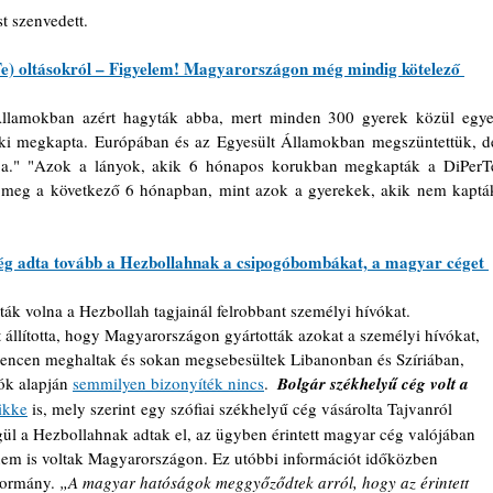
st szenvedett.
) oltásokról 
–
 Figyelem! Magyarországon még mindig kötelező 
 Államokban azért hagyták abba, mert minden 300 gyerek közül egyet
aki megkapta. Európában és az Egyesült Államokban megszüntettük, de
ja." "Azok a lányok, akik 6 hónapos korukban megkapták a DiPerTe
ak meg a következő 6 hónapban, mint azok a gyerekek, akik nem kapták
cég adta tovább a Hezbollahnak a csipogóbombákat, a magyar céget 
k volna a Hezbollah tagjainál felrobbant személyi hívókat.
 állította, hogy Magyarországon gyártották azokat a személyi hívókat, 
ilencen meghaltak és sokan megsebesültek Libanonban és Szíriában, 
ók alapján 
semmilyen bizonyíték nincs
.  
Bolgár székhelyű cég volt a 
ikke
 is, mely szerint egy szófiai székhelyű cég vásárolta Tajvanról 
ül a Hezbollahnak adtak el, az ügyben érintett magyar cég valójában 
nem is voltak Magyarországon. Ez utóbbi információt időközben 
kormány. 
„A magyar hatóságok meggyőződtek arról, hogy az érintett 