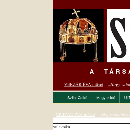
A TÁRS
VERZÁR ÉVA művei
– „
Hogy vala
Szilaj Csikó
Magyar Idő
Új 
VERZÁR ÉVA művei
– „
Hogy valami ny
szilajcsiko