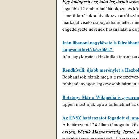
Egy budapesti cég által legyártott szem
legalább 12 ember halálát okozta és k
ismerő forrásokra hivatkozva arról szá
márkáját viselő csipogókba rejtette, m
engedélyezte nevének használatát a csi
Irán libanoni nagykövete is felrobbant
kapcsolattartó készülék? 
Irán nagykövete a Hezbollah terrorszerv
Rendkívüli: újabb merénylet a Hezbol
Robbanások rázták meg a terrorszervezet
robbanóanyagot; legkevesebb hárman me
Botrány: Már a Wikipédia is „gyarmat
Éppen most írják újra a történelmet az 
Az ENSZ határozatot fogadott el, amel
A határozatot 124 állam támogatta, köz
ország, köztük Magyarország, Izrael, 
tartózkodott a szavazástól. A határoza