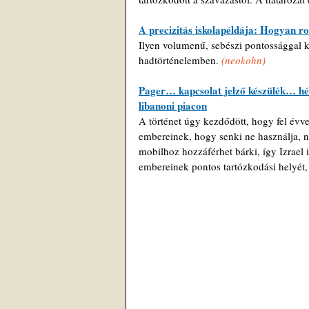
A precizitás iskolapéldája: Hogyan rob
Ilyen volumenű, sebészi pontossággal ki
hadtörténelemben.
 (neokohn)
Pager… kapcsolat jelző készülék… héb
libanoni piacon
A történet úgy kezdődött, hogy fel évve
embereinek, hogy senki ne használja, ne
mobilhoz hozzáférhet bárki, így Izrael 
embereinek pontos tartózkodási helyét, 