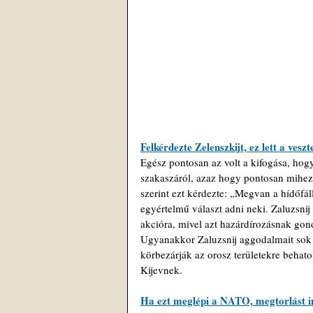
Felkérdezte Zelenszkijt, ez lett a ves
Egész pontosan az volt a kifogása, hog
szakaszáról, azaz hogy pontosan mihez k
szerint ezt kérdezte: „Megvan a hídőfál
egyértelmű választ adni neki. Zaluzsnij 
akcióra, mivel azt hazárdírozásnak gond
Ugyanakkor Zaluzsnij aggodalmait sok ny
körbezárják az orosz területekre behato
Kijevnek.
Ha ezt meglépi a NATO, megtorlást in