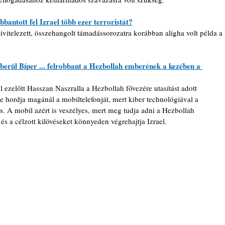
bantott fel Izrael több ezer terroristát?
vitelezett, összehangolt támadássorozatra korábban aligha volt példa a 
erül Bíper ... felrobbant a Hezbollah emberének a kezében a 
l ezelőtt Hasszan Naszralla a Hezbollah fővezére utasítást adott 
 hordja magánál a mobiltelefonját, mert kiber technológiával a 
is. A mobil azért is veszélyes, mert meg tudja adni a Hezbollah 
és a célzott kilövéseket könnyeden végrehajtja Izrael.