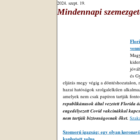
2024. szept. 19.
Mindennapi szemezgeté
Flor
venn
Magy
kide
jóváh
és G
eljárás megy végig a döntéshozatalon, 
hazai hatóságok szolgalelkűen alkalma
amelyek nem csak papíron tartják fonto
republikánusok által vezetett Florida á
engedélyezett Covid vakcinákkal kapc
nem tartják biztonságosnak őket. 
Szak
Szomorú igazság: egy olyan koronavír
kaphatott volna