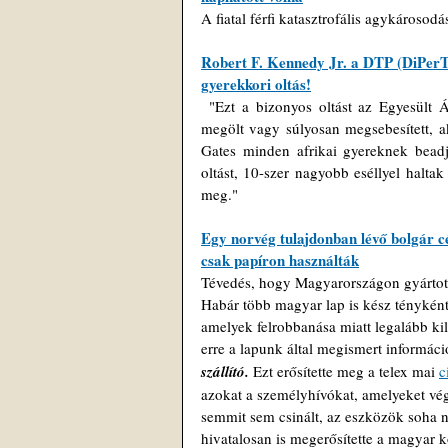
A fiatal férfi katasztrofális agykárosodá
Robert F. Kennedy Jr. a DTP (DiPerTe
gyerekkori oltás!
 "Ezt a bizonyos oltást az Egyesült
megölt vagy súlyosan megsebesített, 
Gates minden afrikai gyereknek bead
oltást, 10-szer nagyobb eséllyel halt
meg."
Egy norvég tulajdonban lévő bolgár 
csak papíron használták
Tévedés, hogy Magyarországon gyártottá
Habár több magyar lap is kész tényként
amelyek felrobbanása miatt legalább k
erre a lapunk által megismert informáci
szállító. 
Ezt erősítette meg a telex mai 
c
azokat a személyhívókat, amelyeket vég
semmit sem csinált, az eszközök soha 
hivatalosan is megerősítette a magyar 