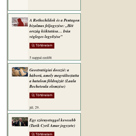
A Rothschildok és a Pentagon
bizalmas feljegyzése: „Hét
ország kiiktatása… Irán
végleges legyőzése”
Új Történelem
5 nappal ezelőtt
Geostratégiai dosszié: a
háború, amely megváltoztatta
a hatalom földrajzát (Laala
Bechetoula elemzése)
Új Történelem
júl. 29.
Egy szörnyeteggel kevesebb
(Tarik Cyril Amar jegyzete)
Új Történelem