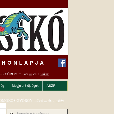
 HONLAPJA
 GYÖRGY művei
itt
és a
wikin
ség
Megjelent újságok
ÁSZF
OMOKOS GYÖRGY művei
itt
és a
wikin