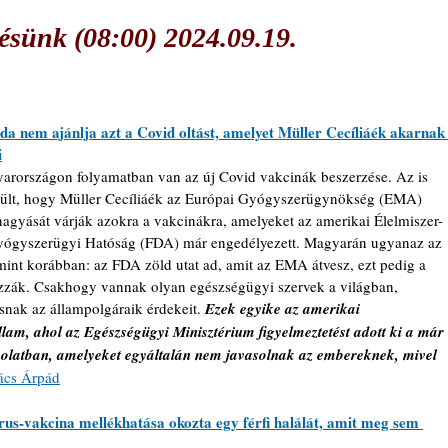
sünk (08:00) 2024.09.19.
ida nem ajánlja azt a Covid oltást, amelyet Müller Cecíliáék akarnak
i
arországon folyamatban van az új Covid vakcinák beszerzése. Az is 
rült, hogy Müller Cecíliáék az Európai Gyógyszerügynökség (EMA) 
agyását várják azokra a vakcinákra, amelyeket az amerikai Élelmiszer- 
yógyszerügyi Hatóság (FDA) már engedélyezett. Magyarán ugyanaz az 
mint korábban: az FDA zöld utat ad, amit az EMA átvesz, ezt pedig a 
zzák. Csakhogy vannak olyan egészségügyi szervek a világban, 
snak az állampolgáraik érdekeit. 
Ezek egyike az amerikai 
llam, ahol az Egészségügyi Minisztérium figyelmeztetést adott ki a már 
solatban, amelyeket egyáltalán nem javasolnak az embereknek, mivel 
ács Árpád
us-vakcina mellékhatása okozta egy férfi halálát, amit meg sem 