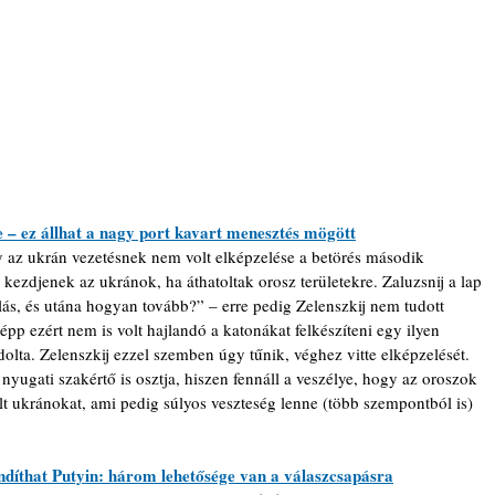
zte – ez állhat a nagy port kavart menesztés mögött
y az ukrán vezetésnek nem volt elképzelése a betörés második 
ezdjenek az ukránok, ha áthatoltak orosz területekre. Zaluzsnij a lap 
lás, és utána hogyan tovább?” – erre pedig Zelenszkij nem tudott 
épp ezért nem is volt hajlandó a katonákat felkészíteni egy ilyen 
olta. Zelenszkij ezzel szemben úgy tűnik, véghez vitte elképzelését. 
ugati szakértő is osztja, hiszen fennáll a veszélye, hogy az oroszok 
lt ukránokat, ami pedig súlyos veszteség lenne (több szempontból is) 
díthat Putyin: három lehetősége van a válaszcsapásra