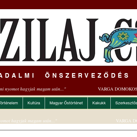
ADALMI ÖNSZERVEZŐDÉS
mi nyomot hagyjak magam után..."
VARGA DOMOKOS
Történelem
Kultúra
Magyar Őstörténet
Kakukk
Szerkesztő
omot hagyjak magam után..."
VARGA D