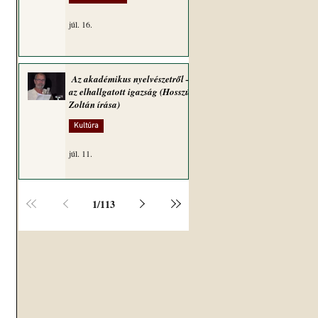
júl. 16.
Az akadémikus nyelvészetről –
az elhallgatott igazság (Hosszú
Zoltán írása)
Kultúra
júl. 11.
1
/
113