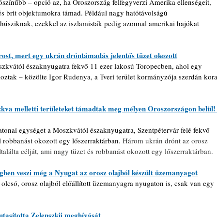
lószínűbb – opció az, ha Oroszország felfegyverzi Amerika ellenségeit, 
és brit objektumokra támad. Például nagy hatótávolságú 
 húsziknak, ezekkel az iszlamisták pedig azonnal amerikai hajókat 
ost, mert egy ukrán dróntámadás jelentős tüzet okozott
szkvától északnyugatra fekvő 11 ezer lakosú Toropecben, ahol egy 
koztak – közölte Igor Rudenya, a Tveri terület kormányzója szerdán kora
va melletti területeket támadtak meg mélyen Oroszországon belül!
atonai egységet a Moszkvától északnyugatra, Szentpétervár felé fekvő 
l robbanást okozott egy lőszerraktárban. 
Három ukrán drónt az orosz 
ltalálta célját, ami nagy tüzet és robbanást okozott egy lőszerraktárban.
gben veszi még a Nyugat az orosz olajból készült üzemanyagot
olcsó, orosz olajból előállított üzemanyagra nyugaton is, csak van egy 
utasította Zelenszkij meghívását