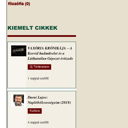
filozófia
(0)
0 bejegyzés
KIEMELT CIKKEK
VAXÓRIA KRÓNIKÁJA ‒ A
Korvid hadművelet és a
Láthatatlan Gépezet évtizede
Új Történelem
1 nappal ezelőtt
Darai Lajos:
Naplóbölcsességeim (2018)
Kultúra
4 nappal ezelőtt