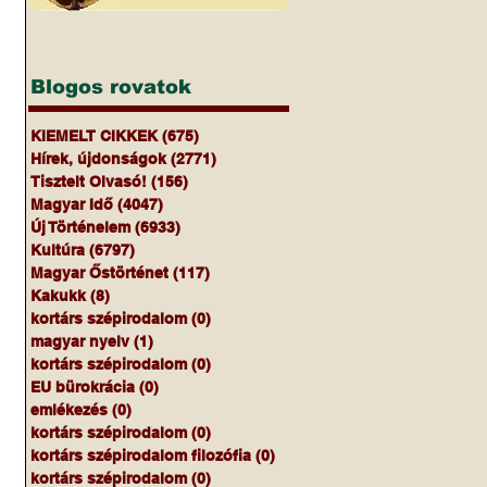
Blogos rovatok
 
KIEMELT CIKKEK
(675)
675 bejegyzés
Hírek, újdonságok
(2771)
2771 bejegyzés
Tisztelt Olvasó!
(156)
156 bejegyzés
Magyar Idő
(4047)
4047 bejegyzés
Új Történelem
(6933)
6933 bejegyzés
Kultúra
(6797)
6797 bejegyzés
Magyar Őstörténet
(117)
117 bejegyzés
 
Kakukk
(8)
8 bejegyzés
kortárs szépirodalom
(0)
0 bejegyzés
magyar nyelv
(1)
1 bejegyzés
kortárs szépirodalom
(0)
0 bejegyzés
EU bürokrácia
(0)
0 bejegyzés
emlékezés
(0)
0 bejegyzés
kortárs szépirodalom
(0)
0 bejegyzés
kortárs szépirodalom filozófia
(0)
0 bejegyzés
kortárs szépirodalom
(0)
0 bejegyzés