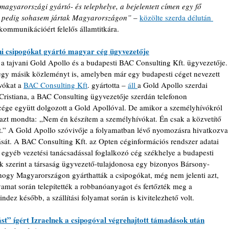
magyarországi gyártó- és telephelye, a bejelentett címen egy fő 
ök pedig sohasem jártak Magyarországon”
 – 
közölte szerda délután 
ommunikációért felelős államtitkára.
oni csipogókat gyártó magyar cég ügyvezetője
 a tajvani Gold Apollo és a budapesti BAC Consulting Kft. ügyvezetője.
egy másik közleményt is, amelyben már egy budapesti céget nevezett 
ókat a 
BAC Consulting Kft
. gyártotta – 
áll 
a Gold Apollo szerdai 
istiana, a BAC Consulting ügyvezetője szerdán telefonon 
ge együtt dolgozott a Gold Apollóval. De amikor a személyhívókról 
 azt mondta: „Nem én készítem a személyhívókat. Én csak a közvetítő 
ot.” A Gold Apollo szóvivője a folyamatban lévő nyomozásra hivatkozva
át. A BAC Consulting Kft. az Opten céginformációs rendszer adatai 
i, egyéb vezetési tanácsadással foglalkozó cég székhelye a budapesti 
k szerint a társaság ügyvezető-tulajdonosa egy bizonyos Bársony-
 hogy Magyarországon gyárthatták a csipogókat, még nem jelenti azt, 
lyamat során telepítették a robbanóanyagot és fertőzték meg a 
ez később, a szállítási folyamat során is kivitelezhető volt.
st” ígért Izraelnek a csipogóval végrehajtott támadások után