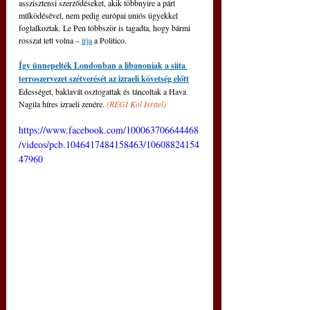
asszisztensi szerződéseket, akik többnyire a párt 
működésével, nem pedig európai uniós ügyekkel 
foglalkoztak. Le Pen többször is tagadta, hogy bármi 
rosszat tett volna – 
írja
 a Politico. 
Így ünnepelték Londonban a libanoniak a siita 
terroszervezet szétverését az izraeli követség előtt
Édességet, baklavát osztogattak és táncoltak a Hava 
Nagila híres izraeli zenére. 
(
RÉGI Kol Israel
)
https://www.facebook.com/100063706644468
/videos/pcb.1046417484158463/10608824154
47960