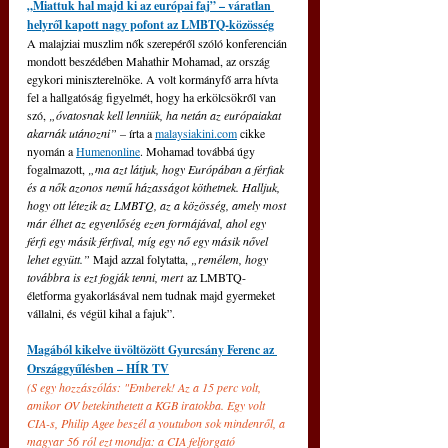
„Miattuk hal majd ki az európai faj” – váratlan 
helyről kapott nagy pofont az LMBTQ-közösség
A malajziai muszlim nők szerepéről szóló konferencián 
mondott beszédében Mahathir Mohamad, az ország 
egykori miniszterelnöke. A volt kormányfő arra hívta 
fel a hallgatóság figyelmét, hogy ha erkölcsökről van 
szó, 
„óvatosnak kell lenniük, ha netán az európaiakat 
akarnák utánozni” – 
írta a 
malaysiakini.com
 cikke 
nyomán a 
Humenonline
. Mohamad továbbá úgy 
fogalmazott, 
„ma azt látjuk, hogy Európában a férfiak 
és a nők azonos nemű házasságot köthetnek. Halljuk, 
hogy ott létezik az LMBTQ, az a közösség, amely most 
már élhet az egyenlőség ezen formájával, ahol egy 
férfi egy másik férfival, míg egy nő egy másik nővel 
lehet együtt.” 
Majd azzal folytatta,
 „remélem, hogy 
továbbra is ezt fogják tenni, mert 
az LMBTQ-
életforma gyakorlásával nem tudnak majd gyermeket 
vállalni, és végül kihal a fajuk”.
Magából kikelve üvöltözött Gyurcsány Ferenc az 
Országgyűlésben – HÍR TV
(S egy hozzászólás: "Emberek! Az a 15 perc volt, 
amikor OV betekinthetett a KGB iratokba. Egy volt 
CIA-s, Philip Agee beszél a youtubon sok mindenről, a 
magyar 56 ról ezt mondja: a CIA felforgató 