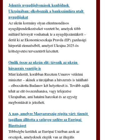
Jelentős nyugdíjelvonások kezdődnek 
Ukrajnában: elkobozzák a bankszámlára utalt 
nyugdíjakat
Az ukrán kormány olyan ellentmondásos 
nyugdíjrendelkezéseket vezetett be, amelyek több 
milliárd hrivnyát vonhatnak le a nyugdíjszámlákról – 
derül ki az Ekonomicseszkaja Pravda (EP) gazdasági 
hírportál elemzéséből, amelyet Ukrajna 2025-ös 
költségvetési tervezetéről készített.
Omlik össze az ukrán elit: távozik az ukrán 
hírszerzés vezetője is
Mint kiderült, korábban Rusztem Umerov védelmi 
miniszter – akinek a tárcájában a hírszerzés is található 
– elbocsátotta Budanov két helyettesét is. Tovább zajlik 
tehát az elit összezuhanása, vagy lefejezése 
Ukrajnában, ami hatalmi harcokat és az egység 
megbomlását is jelezheti.
A nap, amelyre Magyarország régóta várt: tizenöt 
tagállam állította a szőnyeg szélére az Európai 
Bizottságot
Többségbe kerültek az Európai Unióban azok az 
országok, amelyeknek elegük van az illegális 