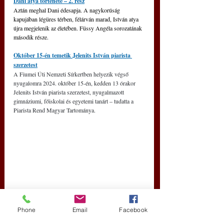
Dani atya története – 2. rész
Aztán meghal Dani édesapja. A nagykorúság 
kapujában légüres térben, félárván marad, István atya 
újra megjelenik az életében. Füssy Angéla sorozatának 
második része.
Október 15-én temetik Jelenits István piarista 
szerzetest
A Fiumei Úti Nemzeti Sírkertben helyezik végső 
nyugalomra 2024. október 15-én, kedden 13 órakor 
Jelenits István piarista szerzetest, nyugalmazott 
gimnáziumi, főiskolai és egyetemi tanárt – tudatta a 
Piarista Rend Magyar Tartománya. 
Phone
Email
Facebook