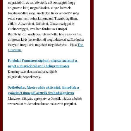
migrációból, és azt követelik a Bizottságtól, hogy 
dolgozzon ki új megoldásokat. Olyan kérések 
fogalmazódtak meg, amelyeket tíz évvel ezelőtt még 
senki sem mert volna kimondani. 
Tizenöt tagállam, 
élükön Ausztriával, Dániával, Olaszországgal és 
Csehországgal, levélben fordult az Európai 
Bizottsághoz, amelyben felszólította, hogy azonosítsa, 
dolgozza ki és javasoljon új megoldásokat az Európába 
irányuló irreguláris migráció megelőzésére – írja a 
The 
Guardian.
Fordulat Franciaországban: megszavaztatná a 
népet a migrációról az új belügyminiszter
Kemény szavakra sarkallta az újabb 
migránsbűncselekmény.
Szélsőbalos, fekete ruhás aktivisták támadtak a 
győzelmét ünneplő osztrák Szabadságpártra
Maszkos, fáklyás, agresszív csőcselék nácizta a békés 
szavazókat és demokratikusan választott pártjukat.