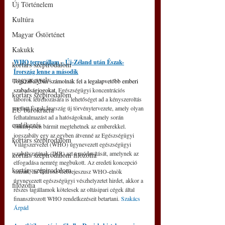
Új Történelem
Kultúra
Magyar Őstörténet
Kakukk
WHO terrorállam – Új-Zéland után Észak-
kortárs szépirodalom
Írország lenne a második
magyar nyelv
Jogszabályban számolnák fel a legalapvetőbb emberi 
szabadságjogokat. 
Egészségügyi koncentrációs 
kortárs szépirodalom
táborok létrehozására is lehetőséget ad a kényszeroltás 
mellett Észak-Írország új törvénytervezete, amely olyan 
EU bürokrácia
felhatalmazást ad a hatóságoknak, amely során 
emlékezés
önkényesen bármit megtehetnek az emberekkel. 
jogszabály egy az egyben átvenné az Egészségügyi 
kortárs szépirodalom
Világszervezet (WHO) úgynevezett egészségügyi 
szabályzatának (IHR) azt a módosítását, amelynek az 
kortárs szépirodalom filozófia
elfogadása nemrég megbukott. Az eredeti koncepció 
kortárs szépirodalom
szerint, ha Tedrosz Gebrejeszusz WHO-elnök 
úgynevezett egészségügyi vészhelyzetet hirdet, akkor a 
filozófia
részes tagállamok kötelesek az oltásipari cégek által 
finanszírozott WHO rendelkezéseit betartani. 
Szakács 
Árpád