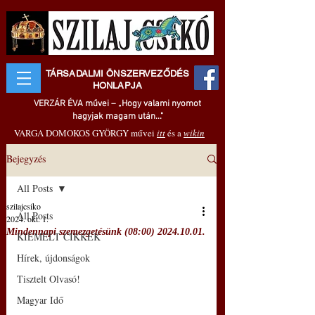
TÁRSADALMI ÖNSZERVEZŐDÉS
HONLAPJA
VERZÁR ÉVA művei – „Hogy valami nyomot
hagyjak magam után..."
VARGA DOMOKOS GYÖRGY művei
itt
és a
wikin
Bejegyzés
All Posts
szilajcsiko
All Posts
2024. okt. 1.
Mindennapi szemezgetésünk (08:00) 2024.10.01.
KIEMELT CIKKEK
Hírek, újdonságok
Tisztelt Olvasó!
Magyar Idő