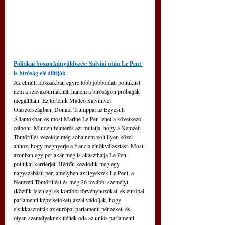
Politikai boszorkányüldözés: Salvini után Le Pent 
is bíróság elé állítják
Az elmúlt időszakban egyre több jobboldali politikust 
nem a szavazóurnáknál, hanem a bíróságon próbálják 
megállítani. Ez történik Matteo Salvinivel 
Olaszországban, Donald Trumppal az Egyesült 
Államokban és most Marine Le Pen lehet a következő 
célpont. Minden felmérés azt mutatja, hogy a Nemzeti 
Tömörülés vezetője még soha nem volt ilyen közel 
ahhoz, hogy megnyerje a francia elnökválasztást. Most 
azonban egy per akár meg is akaszthatja Le Pen 
politikai karrierjét. Hétfőn kezdődik meg egy 
nagyszabású per, amelyben az ügyészek Le Pent, a 
Nemzeti Tömörülést és még 26 további személyt 
(köztük jelenlegi és korábbi törvényhozókat, és európai 
parlamenti képviselőket) azzal vádolják, hogy 
elsikkasztották az európai parlamenti pénzeket, és 
olyan személyeknek ítélték oda az uniós parlamenti 