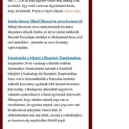
érte. (...) De az iráni legfőbb vezető még mindig csak 
az előétel. Egy zsidó szorosan figyelemmel kíséri, 
hogy mi történik. Putyin a végső célpont. 
(
kuruc.info
)
Iránba látogat Mihail Misusztyin orosz kormányfő
Mihail Miszustin orosz miniszterelnök hivatalos 
látogatásra érkezik Iránba, és tervei szerint találkozik 
Maszúd Peszeskján elnökkel és Mohammad Reza Aref 
első alelnökkel – jelentette az orosz kormány 
sajtószolgálata.
Istentisztelet a békéért a Hazatérés Templomában 
Szeptember 29-én vasárnap a délelőtti órákban 
ökumenikus istentiszteletet tartottak a Szentföld 
békéjéért a Szabadság téri Hazatérés Templomában. 
Jelen volt és közreműködött a Palesztina területén 
működő keresztény egyházak több kiemelt beosztású 
képviselője, a Budapestre akkreditált nagykövet, 
valamint a palesztinai és a hazai egyetemek képviselői. 
Elhangzott, hogy minden népnek joga van az 
önvédelemre, de egyetlen népnek sincs joga erre való 
hivatkozással aránytalan választ adni, és 
ellehetetleníteni más nép életét, elvenni a szabadsághoz, 
az önazonosság megéléséhez fűződő jogát.