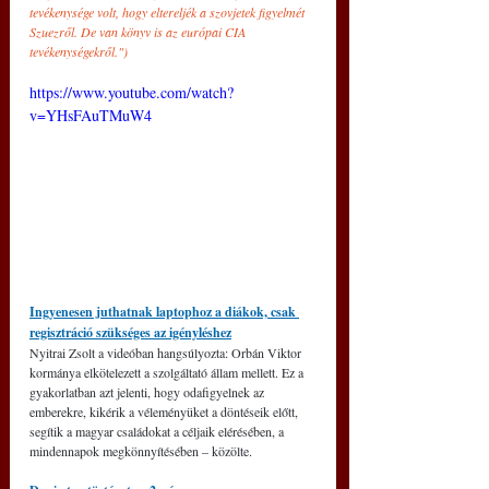
tevékenysége volt, hogy eltereljék a szovjetek figyelmét 
Szuezről. De van könyv is az európai CIA 
tevékenységekről.")
https://www.youtube.com/watch?
v=YHsFAuTMuW4
Ingyenesen juthatnak laptophoz a diákok, csak 
regisztráció szükséges az igényléshez
Nyitrai Zsolt a videóban hangsúlyozta: Orbán Viktor 
kormánya elkötelezett a szolgáltató állam mellett. Ez a 
gyakorlatban azt jelenti, hogy odafigyelnek az 
emberekre, kikérik a véleményüket a döntéseik előtt, 
segítik a magyar családokat a céljaik elérésében, a 
mindennapok megkönnyítésében – közölte. 