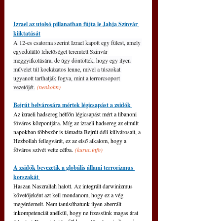
Izrael az utolsó pillanatban fújta le Jahja Szinvár 
kiiktatását
A 12-es csatorna szerint Izrael kapott egy fülest, amely 
egyedülálló lehetőséget teremtett Szinvár 
meggyilkolására, de úgy döntöttek, hogy egy ilyen 
művelet túl kockázatos lenne, mivel a túszokat 
ugyanott tarthatják fogva, mint a terrorcsoport 
vezetőjét.
(neokohn)
Bejrút belvárosára mértek légicsapást a zsidók 
Az izraeli hadsereg hétfőn légicsapást mért a libanoni 
főváros központjára. Míg az izraeli hadsereg az elmúlt 
napokban többször is támadta Bejrút déli külvárosait, a 
Hezbollah fellegvárát, ez az első alkalom, hogy a 
főváros szívét vette célba. 
(
kuruc.info
)
A zsidók bevezetik a globális állami terrorizmus 
korszakát 
Haszan Naszrallah halott. Az integrált darwinizmus 
követőjeként azt kell mondanom, hogy ez a vég 
megérdemelt. Nem tanúsíthatunk ilyen aberrált 
inkompetenciát anélkül, hogy ne fizessünk magas árat 