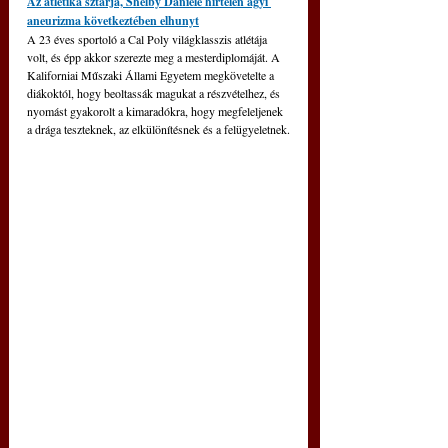
Az atlétika sztárja, Shelby Daniele hirtelen agyi 
aneurizma következtében elhunyt
A 23 éves sportoló a Cal Poly világklasszis atlétája 
volt, és épp akkor szerezte meg a mesterdiplomáját. A 
Kaliforniai Műszaki Állami Egyetem megkövetelte a 
diákoktól, hogy beoltassák magukat a részvételhez, és 
nyomást gyakorolt a kimaradókra, hogy megfeleljenek 
a drága teszteknek, az elkülönítésnek és a felügyeletnek.