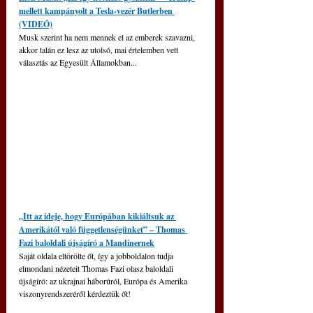
mellett kampányolt a Tesla-vezér Butlerben 
(VIDEÓ)
Musk szerint ha nem mennek el az emberek szavazni, 
akkor talán ez lesz az utolsó, mai értelemben vett 
választás az Egyesült Államokban...
„Itt az ideje, hogy Európában kikiáltsuk az 
Amerikától való függetlenségünket” – Thomas 
Fazi baloldali újságíró a Mandinernek
Saját oldala eltörölte őt, így a jobboldalon tudja 
elmondani nézeteit Thomas Fazi olasz baloldali 
újságíró: az ukrajnai háborúról, Európa és Amerika 
viszonyrendszeréről kérdeztük őt!