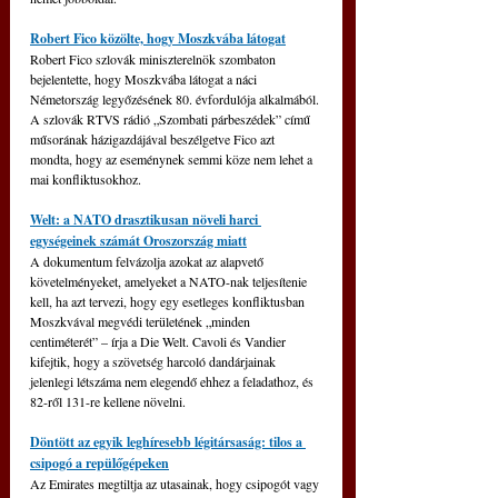
Robert Fico közölte, hogy Moszkvába látogat
Robert Fico szlovák miniszterelnök szombaton 
bejelentette, hogy Moszkvába látogat a náci 
Németország legyőzésének 80. évfordulója alkalmából. 
A szlovák RTVS rádió „Szombati párbeszédek” című 
műsorának házigazdájával beszélgetve Fico azt 
mondta, hogy az eseménynek semmi köze nem lehet a 
mai konfliktusokhoz.
Welt: a NATO drasztikusan növeli harci 
egységeinek számát Oroszország miatt
A dokumentum felvázolja azokat az alapvető 
követelményeket, amelyeket a NATO-nak teljesítenie 
kell, ha azt tervezi, hogy egy esetleges konfliktusban 
Moszkvával megvédi területének „minden 
centiméterét” – írja a Die Welt. Cavoli és Vandier 
kifejtik, hogy a szövetség harcoló dandárjainak 
jelenlegi létszáma nem elegendő ehhez a feladathoz, és 
82-ről 131-re kellene növelni.
Döntött az egyik leghíresebb légitársaság: tilos a 
csipogó a repülőgépeken
Az Emirates megtiltja az utasainak, hogy csipogót vagy 