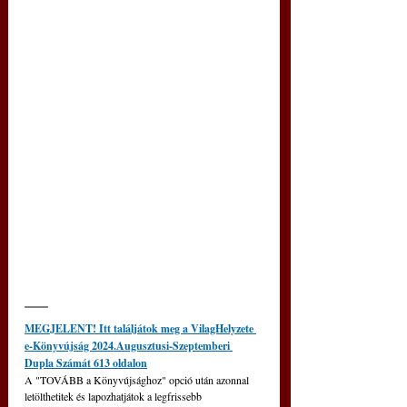
MEGJELENT! Itt találjátok meg a VilagHelyzete 
e-Könyvújság 2024.Augusztusi-Szeptemberi 
Dupla Számát 613 oldalon
A "TOVÁBB a Könyvújsághoz" opció után azonnal 
letölthetitek és lapozhatjátok a legfrissebb 