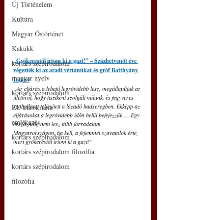
Új Történelem
Kultúra
Magyar Őstörténet
Kakukk
„Gyökerestől irtom ki a gazt!” – Százhetvenöt éve 
kortárs szépirodalom
végezték ki az aradi vértanúkat és gróf Batthyány 
magyar nyelv
Lajost
„Az eljárás a lehető legrövidebb lesz, megállapítjuk az 
kortárs szépirodalom
illetőről, hogy tisztként szolgált nálunk, és fegyveres 
szolgálatot teljesített a lázadó hadseregben. Ekképp az 
EU bürokrácia
eljárásokat a legrövidebb időn belül befejezzük … Egy 
emlékezés
évszázadig nem lesz több forradalom 
Magyarországon, ha kell, a fejemmel szavatolok érte, 
kortárs szépirodalom
mert gyökerestől irtom ki a gazt!”
kortárs szépirodalom filozófia
kortárs szépirodalom
filozófia