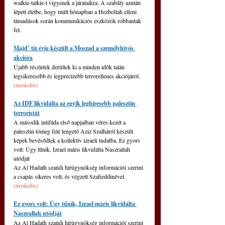
walkie-talkie-t vigyenek a járataikra. A szabály azután 
lépett életbe, hogy múlt hónapban a Hezbollah elleni 
támadások során kommunikációs eszközök robbantak 
fel.
Majd’ tíz évig készült a Moszad a személyhívós 
akcióra
Újabb részletek derültek ki a minden idők talán 
legsikeresebb és legprecízebb terrorellenes akciójáról. 
(neokohn)
Az IDF likvidálta az egyik leghíresebb palesztin 
terroristát
A második intifáda első napjaiban véres kezét a 
palesztin tömeg felé lengető Aziz Szalháról készült 
képek bevésődtek a kollektív izraeli tudatba. Ez gyors 
volt: Úgy tűnik, Izrael máris likvidálta Naszrallah 
utódját
Az Al Hadath szaúdi hírügynökség információi szerint 
a csapás sikeres volt, és végzett Szafieddinével. 
(neokohn)
Ez gyors volt: Úgy tűnik, Izrael máris likvidálta 
Naszrallah utódját
Az Al Hadath szaúdi hírügynökség információi szerint 