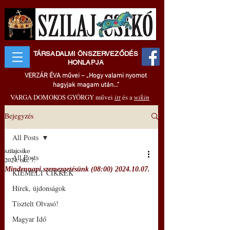
TÁRSADALMI ÖNSZERVEZŐDÉS
HONLAPJA
VERZÁR ÉVA művei – „Hogy valami nyomot
hagyjak magam után..."
VARGA DOMOKOS GYÖRGY művei
itt
és a
wikin
Bejegyzés
All Posts
szilajcsiko
All Posts
2024. okt. 7.
Mindennapi szemezgetésünk (08:00) 2024.10.07.
KIEMELT CIKKEK
Hírek, újdonságok
Tisztelt Olvasó!
Magyar Idő