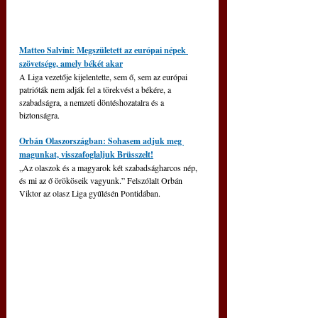
Matteo Salvini: Megszületett az európai népek 
szövetsége, amely békét akar
A Liga vezetője kijelentette, sem ő, sem az európai 
patrióták nem adják fel a törekvést a békére, a 
szabadságra, a nemzeti döntéshozatalra és a 
biztonságra.
Orbán Olaszországban: Sohasem adjuk meg 
magunkat, visszafoglaljuk Brüsszelt!
„Az olaszok és a magyarok két szabadságharcos nép, 
és mi az ő örököseik vagyunk.” Felszólalt Orbán 
Viktor az olasz Liga gyűlésén Pontidában.