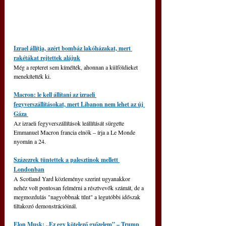
Izrael állítja, azért bombáz lakóházakat, mert 
rakétákat rejtettek alájuk
Még a repteret sem kímélték, ahonnan a külföldieket 
menekítették ki.
Macron: le kell állítani az izraeli 
fegyverszállításokat, mert Libanon nem lehet az új 
Gáza 
Az izraeli fegyverszállítások leállítását sürgette 
Emmanuel Macron francia elnök 
–
 írja a Le Monde 
nyomán a 24.
Százezrek tüntettek a palesztinok mellett 
Londonban
A Scotland Yard közleménye szerint ugyanakkor 
nehéz volt pontosan felmérni a résztvevők számát, de a 
megmozdulás "nagyobbnak tűnt" a legutóbbi időszak 
tiltakozó demonstrációinál.
Elon Musk: „Ez egy kötelező győzelem” – Trump 