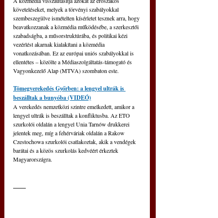
A közmédia visszautasítja azokat az erőszakos 
követeléseket, melyek a törvényi szabályokkal 
szembeszegülve ismételten kísérletet tesznek arra, hogy 
beavatkozzanak a közmédia működésébe, a szerkesztői 
szabadságba, a műsorstruktúrába, és politikai kézi 
vezérlést akarnak kialakítani a közmédia 
vonatkozásában. Ez az európai uniós szabályokkal is 
ellentétes 
–
 közölte a Médiaszolgáltatás-támogató és 
Vagyonkezelő Alap (MTVA) szombaton este.
Tömegverekedés Győrben: a lengyel ultrák is 
beszálltak a bunyóba (VIDEÓ)
A verekedés nemzetközi szintre emelkedett, amikor a 
lengyel ultrák is beszálltak a konfliktusba. Az ETO 
szurkolói oldalán a lengyel Unia Tarnów drukkerei 
jelentek meg, míg a fehérváriak oldalán a Rakow 
Czestochowa szurkolói csatlakoztak, akik a vendégek 
barátai és a közös szurkolás kedvéért érkeztek 
Magyarországra.