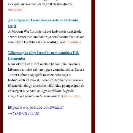
a csapás sikeres volt, és végzett Szafieddinével. 
(neokohn)
John Spencer: Izrael visszanyerte az elrettentő 
erejét
A Modern War Institute városi hadviselés szakértője 
szerint Izrael mostani háborúja nem hasonlítható össze 
semmilyen korábbi katonai konfliktussal. 
(neokohn)
Válaszcsapás vlog: Izrael be nem vonulása Dél-
Libanonba 
Nem sikerült az első 3 napban bevonulnia Izraelnek 
Libanonba, hiába ezt harsogja a cionista média. Barcsa-
Turner Gábor a legújabb részben bemutatja a 
hadműveleti irányokat, illetve az első harcérintkezések 
történeteit, ahogy a szemben álló felek gyengeségeit és 
erősségeit is. 
Izrael: az úgy kezdődött, hogy ők 
visszalőttek (Libanoni be nem vonulás) 
(
kuruc.info
)
https://www.youtube.com/watch?
v=YoOF9X7TdfM