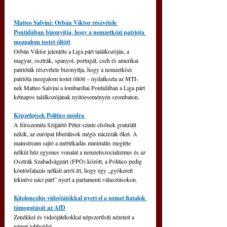
Matteo Salvini: Orbán Viktor részvétele 
Pontidában bizonyítja, hogy a nemzetközi patrióta 
mozgalom testet öltött
Orbán Viktor jelenléte a Liga párt találkozóján, a 
magyar, osztrák, spanyol, portugál, cseh és amerikai 
patrióták részvétele bizonyítja, hogy a nemzetközi 
patrióta mozgalom testet öltött – nyilatkozta az MTI-
nek Matteo Salvini a lombardiai Pontidában a Liga párt 
kétnapos találkozójának nyitóeseményén szombaton.
Képzelgések Politico módra 
A filoszemita Szijjártó Péter szinte elsőnek gratulált 
nekik, az európai liberálisok mégis nácizzák őket. A 
mainstream sajtó a mértékadás minimális megléte 
nélkül húz egyenes vonalat a nemzetiszocializmus és az 
Osztrák Szabadságpárt (FPÖ) között, a Politico pedig 
köntörfalazás nélkül arról írt, hogy egy „gyökereit 
tekintve náci párt” nyert a parlamenti választásokon.
Kitoloncolós videójátékkal nyeri el a német fiatalok 
támogatását az AfD
Zenékkel és videójátékokkal népszerűsíti nézeteit a 
német jobboldal.