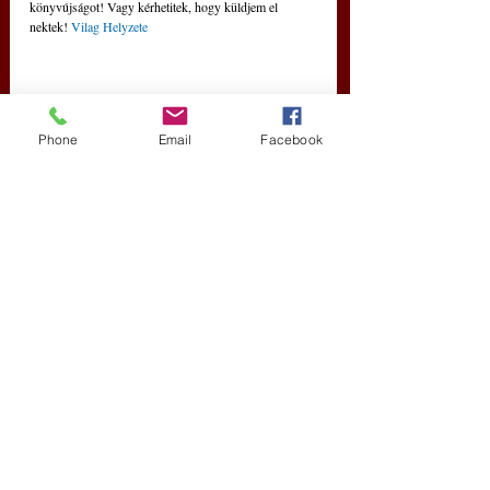
könyvújságot! Vagy kérhetitek, hogy küldjem el 
nektek! 
Vilag Helyzete
Phone
Email
Facebook
Friss bejegyzések
Az összes megtekintése