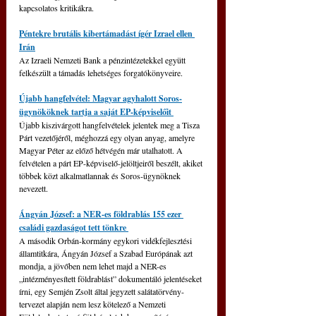
kapcsolatos kritikákra.
Péntekre brutális kibertámadást ígér Izrael ellen 
Irán
Az Izraeli Nemzeti Bank a pénzintézetekkel együtt 
felkészült a támadás lehetséges forgatókönyveire.
Újabb hangfelvétel: Magyar agyhalott Soros-
ügynököknek tartja a saját EP-képviselőit 
Újabb kiszivárgott hangfelvételek jelentek meg a Tisza 
Párt vezetőjéről, méghozzá egy olyan anyag, amelyre 
Magyar Péter az előző hétvégén már utalhatott. A 
felvételen a párt EP-képviselő-jelöltjeiről beszélt, akiket 
többek közt alkalmatlannak és Soros-ügynöknek 
nevezett.
Ángyán József: a NER-es földrablás 155 ezer 
családi gazdaságot tett tönkre 
A második Orbán-kormány egykori vidékfejlesztési 
államtitkára, Ángyán József a Szabad Európának azt 
mondja, a jövőben nem lehet majd a NER-es 
„intézményesített földrablást” dokumentáló jelentéseket 
írni, egy Semjén Zsolt által jegyzett salátatörvény-
tervezet alapján nem lesz kötelező a Nemzeti 