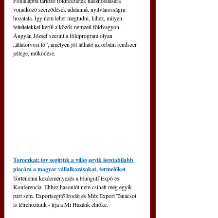
Földalapba tartozó földrészletek hasznosítására 
vonatkozó szerződések adatainak nyilvánosságra 
hozatala. Így nem lehet megtudni, kihez, milyen 
feltételekkel kerül a közös nemzeti földvagyon. 
Ángyán József szerint a földprogram olyan 
„állatorvosi ló”, amelyen jól látható az orbáni rendszer 
jellege, működése.
Toroczkai: így segítjük a világ egyik legstabilabb 
piacára a magyar vállalkozásokat, termelőket 
Történelmi kezdeményezés a Hungulf Expó és 
Konferencia. Ehhez hasonlót nem csinált még egyik 
párt sem. Exportsegítő Irodát és Méz Export Tanácsot 
is létrehoztunk - írja a Mi Hazánk elnöke.