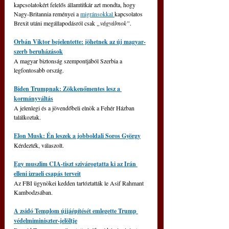
kapcsolatokért felelős államtitkár azt mondta, hogy 
Nagy-Britannia reményei a 
migránsokkal 
kapcsolatos 
Brexit utáni megállapodásról csak 
„vágyálmok”
.
Orbán Viktor bejelentette: jöhetnek az új magyar-
szerb beruházások
A magyar biztonság szempontjából Szerbia a 
legfontosabb ország.
Biden Trumpnak: Zökkenőmentes lesz a 
kormányváltás
A jelenlegi és a jövendőbeli elnök a Fehér Házban 
találkoztak.
Elon Musk: Én leszek a jobboldali Soros György
Kérdezték, válaszolt.
Egy muszlim CIA-tiszt szivárogtatta ki az Irán 
elleni izraeli csapás terveit
Az FBI ügynökei kedden tartóztatták le Asif Rahmant 
Kambodzsában.
A zsidó Templom újjáépítését emlegette Trump 
védelmiminiszter-jelöltje