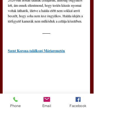
2020-ban holtan találták cellájában, állítólag öngyilkos 
lett, ám ennek ellentmond, hogy testén kínzás nyomai 
voltak láthatók, illetve a halála előtt nem sokkal arról 
beszélt, hogy soha nem lesz öngyilkos. Halála idején a 
térfigyelő kamerák nem működtek a cellája közelében.
Szent Korona-találkozó Máriaremetén
Phone
Email
Facebook