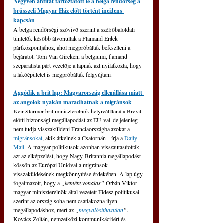
Negyven antifát tartóztatott le a belga rendőrség a 
brüsszeli Magyar Ház előtt történt incidens 
kapcsán
A belga rendőrségi szóvivő szerint a szélsőbaloldali 
tüntetők később átvonultak a Flamand Érdek 
pártközpontjához, ahol megpróbálták befeszíteni a 
bejáratot. Tom Van Gireken, a belgiumi, flamand 
szeparatista párt vezetője a lapnak azt nyilatkozta, hogy 
a lakóépületet is megpróbálták felgyújtani.
Aggódik a brit lap: Magyarország ellenállása miatt 
az angolok nyakán maradhatnak a migránsok
Keir Starmer brit miniszterelnök helyreállítaná a Brexit 
előtti biztonsági megállapodást az EU-val, de jelenleg 
nem tudja visszaküldeni Franciaországba azokat a 
migránsokat
, akik átkelnek a Csatornán – írja a 
Daily 
Mail
. A magyar politikusok azonban visszautasították 
azt az elképzelést, hogy Nagy-Britannia megállapodást 
kössön az Európai Unióval a migránsok 
visszaküldésének megkönnyítése érdekében. A lap úgy 
fogalmazott, hogy a 
„keményvonalas” 
Orbán Viktor 
magyar miniszterelnök által vezetett Fidesz politikusai 
szerint az ország soha nem csatlakozna ilyen 
megállapodáshoz, mert az 
„
megvalósíthatatlan
”
. 
Kovács Zoltán, nemzetközi kommunikációért és 