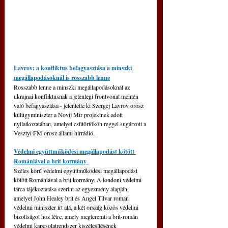
Lavrov: a konfliktus befagyasztása a minszki 
megállapodásoknál is rosszabb lenne
Rosszabb lenne a minszki megállapodásoknál az 
ukrajnai konfliktusnak a jelenlegi frontvonal mentén 
való befagyasztása - jelentette ki Szergej Lavrov orosz 
külügyminiszter a Novij Mir projektnek adott 
nyilatkozatában, amelyet csütörtökön reggel sugárzott a 
Vesztyi FM orosz állami hírrádió.
Védelmi együttműködési megállapodást kötött 
Romániával a brit kormány 
Széles körű védelmi együttműködési megállapodást 
kötött Romániával a brit kormány. A londoni védelmi 
tárca tájékoztatása szerint az egyezmény alapján, 
amelyet John Healey brit és Angel Tilvar román 
védelmi miniszter írt alá, a két ország közös védelmi 
bizottságot hoz létre, amely megteremti a brit-román 
védelmi kapcsolatrendszer kiszélesítésének 