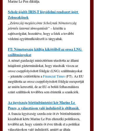
Marine Le Pen diktálja.
Scholz újabb IRIS-T légvédelmi rendszert ígért 
Zelenszkijnek
„Zelenszkij megköszönte Scholznak Németország 
jelentős katonai támogatását” 
– közölte a 
sajtószolgálat, hozzátéve, hogy a felek a további 
védelmi együttműködésről is tárgyaltak.
FT: Németország kitiltja kikötőiből az orosz LNG 
szállítmányokat
A német gazdasági minisztérium utasította az állami 
tulajdonú gázterminálokat, hogy utasítsák vissza az 
orosz cseppfolyósított földgáz (LNG) szállítmányokat 
– jelentette csütörtökön a 
Financial Times
 (FT). Az EU 
megtiltotta az orosz cseppfolyósított földgáz reexportját 
az unión keresztül, de az EU-n belüli felhasználásra 
szánt szállítások továbbra sem érintetik a szankciók.
Az ügyészség börtönbüntetést kér Marine Le 
Penre, a választáson való indulástól is eltiltanák 
A francia ügyészség szerda este öt év börtönbüntetés 
kiszabását kérte Marine Le Pen ellenzéki politikusra, 
továbbá azt, hogy szintén öt évre tiltsák el a politikai 
választásokon való indulástól, amiért az általa 