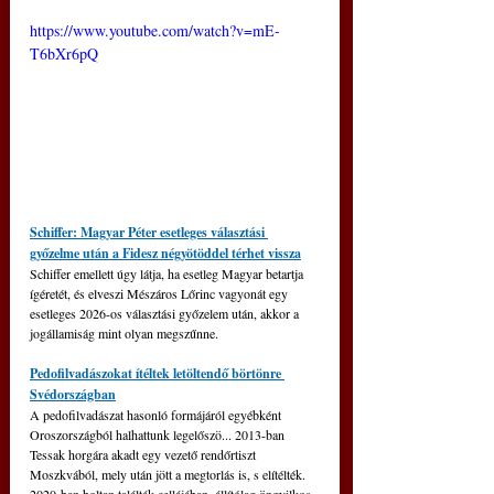
https://www.youtube.com/watch?v=mE-
T6bXr6pQ
Schiffer: Magyar Péter esetleges választási 
győzelme után a Fidesz négyötöddel térhet vissza
Schiffer emellett úgy látja, ha esetleg Magyar betartja 
ígéretét, és elveszi Mészáros Lőrinc vagyonát egy 
esetleges 2026-os választási győzelem után, akkor a 
jogállamiság mint olyan megszűnne.
Pedofilvadászokat ítéltek letöltendő börtönre 
Svédországban
A pedofilvadászat hasonló formájáról egyébként 
Oroszországból halhattunk legelőszö... 2013-ban 
Tessak horgára akadt egy vezető rendőrtiszt 
Moszkvából, mely után jött a megtorlás is, s elítélték. 