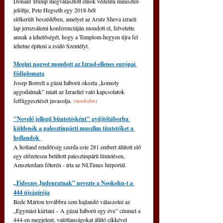
Donald Trump megválasztott elnök védelmi miniszter-
jelöltje, Pete Hegseth egy 2018-ből 
előkerült beszédében, amelyet az Arutz Sheva izraeli 
lap jeruzsálemi konferenciáján mondott el, felvetette 
annak a lehetőségét, hogy a Templom-hegyen újra fel 
lehetne építeni a zsidó Szentélyt. 
Megint nagyot mondott az Izrael-ellenes európai 
fődiplomata
Josep Borrell a gázai háború okozta „komoly 
aggodalmak” miatt az Izraellel való kapcsolatok 
felfüggesztését javasolja. 
(neokohn)
"Nevelő jellegű büntetésként" gyűjtőtáborba 
küldenék a palesztinpárti muszlim tüntetőket a 
hollandok 
A holland rendőrség szerda este 281 embert állított elő 
egy előzetesen betiltott palesztinpárti tüntetésen, 
Amszterdam főterén - írta az NLTimes hírportál.
„Fideszes Judenratnak” nevezte a Neokohn-t a 
444 újságírója
Bede Márton továbbra sem hajlandó válaszolni az 
„Egymást kiirtani – A gázai háború egy éve” címmel a 
444-en megjelent, valótlanságokat állító cikkével 