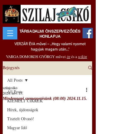
TÁRSADALMI ÖNSZERVEZŐDÉS
HONLAPJA
VERZÁR ÉVA művei – „Hogy valami nyomot
hagyjak magam után..."
VARGA DOMOKOS GYÖRGY művei
itt
és a
wikin
Bejegyzés
All Posts
szilajcsiko
All Posts
2024. nov. 15.
Mindennapi szemezgetésünk (08:00) 2024.11.15.
KIEMELT CIKKEK
Hírek, újdonságok
Tisztelt Olvasó!
Magyar Idő