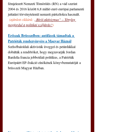
fémjelezett Nemzeti Tömörülés (RN) a vád szerint 
2004 és 2016 között 6,8 millió euró európai parlamenti 
juttatást törvénytelenül nemzeti pártcélokra használt. 
(ajánlott cikkünk: 
„Bírói aktivizmus” ‒ Tényleg 
megfordul a politikai széljárás?
)
Erőszak Brüsszelben: antifások támadtak a 
Patrióták rendezvényére a Magyar Háznál
Szélsőbaloldali aktivisták üveggel és petárdákkal 
dobálták a rendőröket, hogy megzavarják Jordan 
Bardella francia jobboldali politikus, a Patrióták 
Európáért EP-frakció elnökének könyvbemutatóját a 
brüsszeli Magyar Házban.