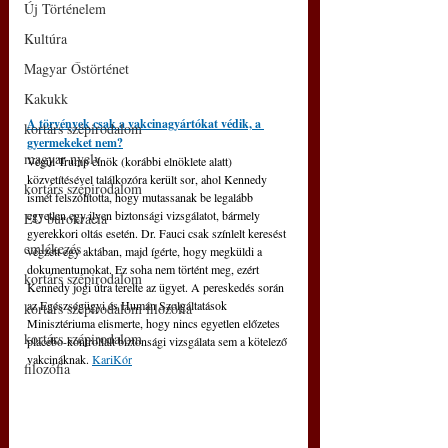
Új Történelem
Kultúra
Magyar Őstörténet
Kakukk
A törvények csak a vakcinagyártókat védik, a 
kortárs szépirodalom
gyermekeket nem?
magyar nyelv
Végül Trump elnök (korábbi elnöklete alatt) 
közvetítésével találkozóra került sor, ahol Kennedy 
kortárs szépirodalom
ismét felszólította, hogy mutassanak be legalább 
egyetlen egy ilyen biztonsági vizsgálatot, bármely 
EU bürokrácia
gyerekkori oltás esetén. Dr. Fauci csak színlelt keresést 
emlékezés
végzett egy aktában, majd ígérte, hogy megküldi a 
dokumentumokat. Ez soha nem történt meg, ezért 
kortárs szépirodalom
Kennedy jogi útra terelte az ügyet. A pereskedés során 
az Egészségügyi és Humán Szolgáltatások 
kortárs szépirodalom filozófia
Minisztériuma elismerte, hogy nincs egyetlen előzetes 
kortárs szépirodalom
placebo-kontrollált biztonsági vizsgálata sem a kötelező 
vakcináknak. 
KariKór
filozófia