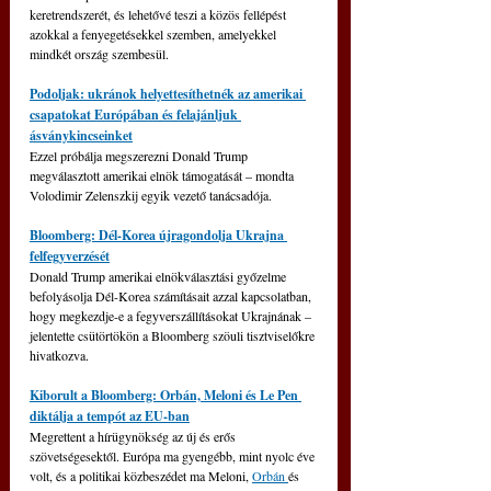
keretrendszerét, és lehetővé teszi a közös fellépést 
azokkal a fenyegetésekkel szemben, amelyekkel 
mindkét ország szembesül.
Podoljak: ukránok helyettesíthetnék az amerikai 
csapatokat Európában és felajánljuk 
ásványkincseinket
Ezzel próbálja megszerezni Donald Trump 
megválasztott amerikai elnök támogatását – mondta 
Volodimir Zelenszkij egyik vezető tanácsadója.
Bloomberg: Dél-Korea újragondolja Ukrajna 
felfegyverzését
Donald Trump amerikai elnökválasztási győzelme 
befolyásolja Dél-Korea számításait azzal kapcsolatban, 
hogy megkezdje-e a fegyverszállításokat Ukrajnának – 
jelentette csütörtökön a Bloomberg szöuli tisztviselőkre 
hivatkozva.
Kiborult a Bloomberg: Orbán, Meloni és Le Pen 
diktálja a tempót az EU-ban
Megrettent a hírügynökség az új és erős 
szövetségesektől. 
Európa ma gyengébb, mint nyolc éve 
volt, és a politikai közbeszédet ma Meloni, 
Orbán 
és 