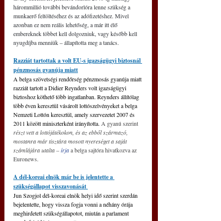
hárommillió további bevándorlóra lenne szükség a 
munkaerő feltöltéséhez és az adófizetéshez. Mivel 
azonban ez nem reális lehetőség, a már itt élő 
embereknek többet kell dolgozniuk, vagy később kell 
nyugdíjba menniük – állapította meg a tanács.
Razziát tartottak a volt EU-s igazságügyi biztosnál 
pénzmosás gyanúja miatt
A belga szövetségi rendőrség pénzmosás gyanúja miatt 
razziát tartott a Didier Reynders volt igazságügyi 
biztoshoz köthető több ingatlanban. Reynders állítólag 
több éven keresztül vásárolt lottószelvényeket a belga 
Nemzeti Lottón keresztül, amely szervezetet 2007 és 
2011 között miniszterként irányította. 
A gyanú szerint 
részt vett a lottójátékokon, és az ebből származó, 
mostanra már tisztára mosott nyereséget a saját 
számlájára utalta
 –
 írja
 a belga sajtóra hivatkozva az 
Euronews.
A dél-koreai elnök már be is jelentette a 
szükségállapot visszavonását 
Jun Szogjol dél-koreai elnök helyi idő szerint szerdán 
bejelentette, hogy vissza fogja vonni a néhány órája 
meghirdetett szükségállapotot, miután a parlament 