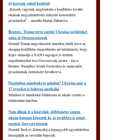
új korszak veheti kezdetét
„Készek vagyunk megfontolni a konfliktus kiváltó 
okainak megszüntetésére irányuló konstruktív 
javaslatokat” – mondta Marija Zaharova.
Reuters: Trump terve szerint Ukrajna területeket 
adna át Oroszországnak
Donald Trump megválasztott amerikai elnök terve az 
ukrajnai konfliktus megoldására azt tartalmazza, hogy 
Kijev elutasítja a NATO-tagságot és területi 
engedményeket tesz Oroszország javára – írja a 
Reuters Trumphoz közeli forrásokra és tanácsadói 
javaslatainak elemzésére hivatkozva.
Pusztuljon mindenki és minden? Ukrajna már a 
17 éveseket is behívná meghalni
Mindent és mindenkit föláldozna az ukrán vezetés a 
kilátástalan harcban.
Nem állnak le a lengyelek: döbbenetes számú 
ukrán katonát képeztek ki, és továbbra is pénzt, 
paripát, fegyvert ígérnek
Donald Tusk és Zelenszkij a legnagyobb egyetértésben 
húzogatják az oroszlán bajuszát.