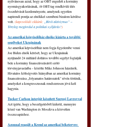
nyilvánosan azzal, hogy az OBT engedett a kormány 
nyomásgyakorlásának, öt OBT-tag rendkívüli ülés 
összehívását kezdeményezte, amelynek egyetlen 
napirendi pontja az elnökkel szembeni bizalom kérdése 
volt. 
(kapcsolódó cikkünk: 
„Bírói aktivizmus” ‒ 
Tényleg megfordul a politikai széljárás?
)
Az amerikai képviselőház elnöke kizárta a további 
segélyeket Ukrajnának
Az amerikai képviselőház nem fogja figyelembe venni 
Joe Biden elnök kérését, hogy az Ukrajnának 
nyújtandó 24 milliárd dolláros további segélyt foglalják 
bele a kormány finanszírozásáról szóló 
törvényjavaslatba – közölte Mike Johnson házelnök. 
Hivatalos költségvetés hiányában az amerikai kormány 
finanszírozása „folyamatos határozatok” révén történik, 
amelyeket a kongresszusnak rendszeresen jóvá kell 
hagynia.
Tucker Carlson interjút készített Szergej Lavrovval
Azt ígérte, hogy a beszélgetésből kiderül, mennyire 
közel van Washington és Moszkva a közvetlen 
összecsapáshoz.
Azonnal reagált a Kreml az amerikai béketervre: 