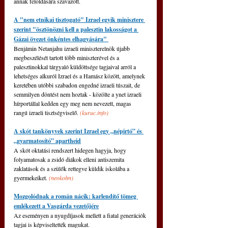
annak feloldására szavazott.
A "nem etnikai tisztogató" Izrael egyik minisztere 
szerint "ösztönözni kell a palesztin lakosságot a 
Gázai övezet önkéntes elhagyására" 
Benjámin Netanjahu izraeli miniszterelnök újabb 
megbeszélését tartott több miniszterével és a 
palesztinokkal tárgyaló küldöttsége tagjaival arról a 
lehetséges alkuról Izrael és a Hamász között, amelynek 
keretében utóbbi szabadon engedné izraeli túszait, de 
semmilyen döntést nem hoztak - közölte a ynet izraeli 
hírportállal kedden egy meg nem nevezett, magas 
rangú izraeli tisztségviselő. 
(
kuruc.info
)
A skót tankönyvek szerint Izrael egy „népirtó” és 
„gyarmatosító” apartheid
A skót oktatási rendszert hidegen hagyja, hogy 
folyamatosak a zsidó diákok elleni antiszemita 
zaklatások és a szülők rettegve küldik iskolába a 
gyermekeiket. 
(neokohn)
Mozgolódnak a román nácik: karlendítő tömeg 
emlékezett a Vasgárda vezetőjére
Az eseményen a nyugdíjasok mellett a fiatal generációk 
tagjai is képviseltették magukat.