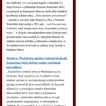
esti indítvány 331 szavazatot kapott, a baloldali Új 
Népi Front és a jobboldali Nemzeti Tömörülés (RN) 
összefogott az Emmanuel Macron elnök által felállított 
kisebbségi kabinet ellen. 
„Nem tekintem győzelemnek” 
– mondta a szavazás után Marine Le Pen, a Nemzeti 
Tömörülés képviselője a TF1-nek. 
„Azért hoztuk meg 
a döntést, amit meghoztunk, hogy megvédjük a francia 
népet”
. 
A dolgok a társadalombiztosítási költségvetési 
javaslat miatt csúcsosodtak ki, amelyben Barnier 40 
milliárd euróval próbálta csökkenteni a kiadásokat, és 
20 milliárd euróval növelni az adókat, hogy kezelje a 
hatalmas hiányt.
Moszkva: Washington minden eszközzel igyekszik 
fenntartani Szíria olajban gazdag régiójának 
megszállását
„Ugyanilyen romboló tényező Washington azon 
törekvése, hogy megőrizze az északkelet-szíriai 
olajban, gázban és mezőgazdasági erőforrásokban 
gazdag területek de facto megszállását. Az Egyesült 
Államok és szövetségesei minden lehetőséget 
kihasználnak arra, hogy káoszt szítsanak az 
országban, szankciókat alkalmaznak az ország 
gazdaságának megfojtására, és támogatják az 
Idlíbben élő terroristákat és a szélsőséges alvilágot a 