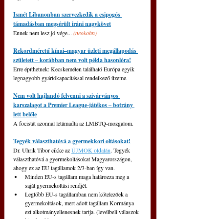
Ismét Libanonban szervezkedik a csipogós 
támadásban megsérült iráni nagykövet
Ennek nem lesz jó vége... 
(neokohn)
Rekordméretű kínai–magyar üzleti megállapodás 
született – korábban nem volt példa hasonlóra!
Erre építhetnek: Kecskeméten található Európa egyik 
legnagyobb gyártókapacitással rendelkező üzeme.
Nem volt hajlandó felvenni a szivárványos 
karszalagot a Premier League-játékos – botrány 
lett belőle
A focistát azonnal letámadta az LMBTQ-mozgalom.
Tegyék választhatóvá a gyermekkori oltásokat!
Dr. Uhrik Tibor cikke az 
ÚJMOK oldalán
. Tegyék 
választhatóvá a gyermekoltásokat Magyarországon, 
ahogy ez az EU tagállamok 2/3-ban így van.
Minden EU-s tagállam maga határozza meg a 
saját gyermekoltási rendjét.
Legtöbb EU-s tagállamban nem kötelezőek a 
gyermekoltások, mert adott tagállam Kormánya 
ezt alkotmányellenesnek tartja. (levélbeli válaszok 