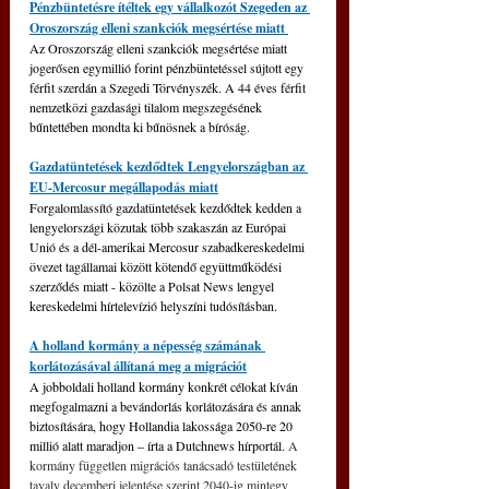
Pénzbüntetésre ítéltek egy vállalkozót Szegeden az 
Oroszország elleni szankciók megsértése miatt 
Az Oroszország elleni szankciók megsértése miatt 
jogerősen egymillió forint pénzbüntetéssel sújtott egy 
férfit szerdán a Szegedi Törvényszék. A 44 éves férfit 
nemzetközi gazdasági tilalom megszegésének 
bűntettében mondta ki bűnösnek a bíróság.
Gazdatüntetések kezdődtek Lengyelországban az 
EU-Mercosur megállapodás miatt
Forgalomlassító gazdatüntetések kezdődtek kedden a 
lengyelországi közutak több szakaszán az Európai 
Unió és a dél-amerikai Mercosur szabadkereskedelmi 
övezet tagállamai között kötendő együttműködési 
szerződés miatt - közölte a Polsat News lengyel 
kereskedelmi hírtelevízió helyszíni tudósításban.
A holland kormány a népesség számának 
korlátozásával állítaná meg a migrációt
A jobboldali holland kormány konkrét célokat kíván 
megfogalmazni a bevándorlás korlátozására és annak 
biztosítására, hogy Hollandia lakossága 2050-re 20 
millió alatt maradjon – írta a Dutchnews hírportál. 
A 
kormány független migrációs tanácsadó testületének 
tavaly decemberi jelentése szerint 2040-ig mintegy 