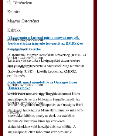
Új Történelem
Kultúra
Magyar Őstörténet
Kakukk
Visszavonta a Lasconi-párt a magyar megyék 
kortárs szépirodalom
beolvasztására irányuló tervezetét az RMDSZ-es 
magyar nyelv
támogatásért cserébe 
A Romániai Magyar Demokrata Szövetség (RMDSZ) 
kortárs szépirodalom
kérésére visszavonta a közigazgatási átszervezésre 
irányuló törénytervezetét a Mentsétek Meg Romániát 
EU bürokrácia
Szövetség (USR) 
‒
 közölte kedden az RMDSZ. 
emlékezés
Kiderült, miért mondott le az Országos Bírói 
kortárs szépirodalom
Tanács elnöke
kortárs szépirodalom filozófia
Szabó Péter nem érzi úgy, hogy az állammal kötött 
megállapodás sérti a bíróságok függetlenségét. Az 
kortárs szépirodalom
említett négyoldalú megállapodást az Országos Bírói 
Tanács az Igazságügyi Minisztériummal és más bírói 
filozófia
szervekkel kötötte, amely az évek óta esedékes 
béremelést bizonyos bírósági szervezeti 
átalakításokhoz való hozzájáruláshoz kötötte. A 
megállapodás ellen több mint száz bíró állt ki 