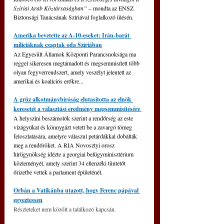
Szíriai Arab Köztársaságban”
 – mondta az ENSZ 
Biztonsági Tanácsának Szíriával foglalkozó ülésén.
Amerika bevetette az A-10-eseket: Irán-barát 
milíciáknak csaptak oda Szíriában
Az Egyesült Államok Központi Parancsnoksága ma 
reggel sikeresen megtámadott és megsemmisített több 
olyan fegyverrendszert, amely veszélyt jelentett az 
amerikai és koalíciós erőkre...
A grúz alkotmánybíróság elutasította az elnök 
keresetét a választási eredmény megsemmisítésére 
A helyszíni beszámolók szerint a rendőrség az este 
vízágyúkat és könnygázt vetett be a zavargó tömeg 
feloszlatására, amelyre válaszul petárdákkal dobálták 
meg a rendőröket. A RIA Novosztyi orosz 
hírügynökség idézte a georgiai belügyminisztérium 
közleményét, amely szerint 34 ellenzéki tüntetőt 
őrizetbe vettek a parlament épületénél.
Orbán a Vatikánba utazott, hogy Ferenc pápával 
egyeztessen
Részleteket nem közölt a találkozó kapcsán.