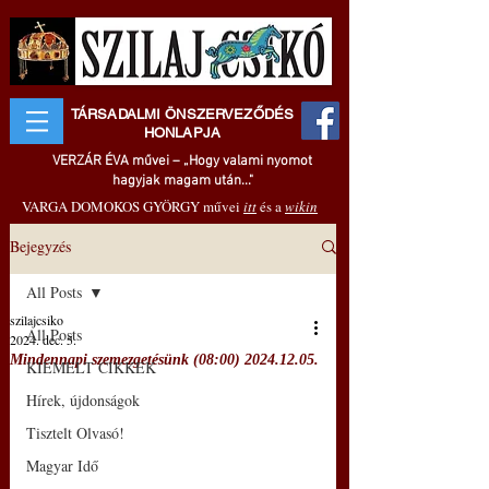
TÁRSADALMI ÖNSZERVEZŐDÉS
HONLAPJA
VERZÁR ÉVA művei – „Hogy valami nyomot
hagyjak magam után..."
VARGA DOMOKOS GYÖRGY művei
itt
és a
wikin
Bejegyzés
All Posts
szilajcsiko
All Posts
2024. dec. 5.
Mindennapi szemezgetésünk (08:00) 2024.12.05.
KIEMELT CIKKEK
Hírek, újdonságok
Tisztelt Olvasó!
Magyar Idő