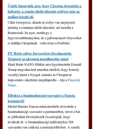
Újabb bizonyíték arra, hogy Ukrajna elvesztette a 
háborút: a román elnökválasztás esélyese már az 
átállást készíti elő 
Călin Georgescu, akinek jó esélye van megnyerni 
jelenleg a romániai elnökválasztást, azt mondta a 
Reutersnek: ha nyer, nemhogy a 
fegyverszállítmányokat, de a gabonaexport-folyosókat 
is leállítja Ukrajnának - vette észre a Portfólió.
FT: Rutte súlyos fenyegetésre figyelmeztette 
Trumpot az ukrajnai megállapodás miatt
Mark Rutte NATO-főtitkár arra figyelmeztette Donald 
Trump megválasztott amerikai elnököt, hogy komoly 
veszélyt jelent a Nyugat számára az Ukrajnával 
kapcsolatos sikertelen megállapodás – írja a 
Financial 
Times
.
Elbukta a bizalmatlansági szavazást a francia 
kormányfő
Michel Barnier francia miniszterelnök elvesztette a 
bizalmatlansági szavazást a parlamentben, mivel a bal- 
és jobboldali törvényhozók összefogtak, hogy 
leváltsák őt. A bizalmatlansági indítványhoz 288 
szavazatra van szükség a nemzetgyűlésben. A szerda 