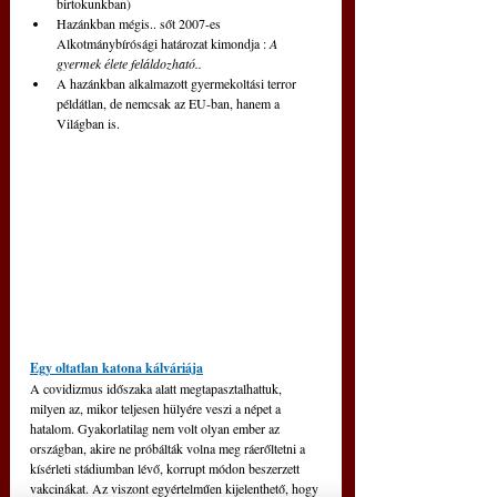
birtokunkban)
Hazánkban mégis.. sőt 2007-es 
Alkotmánybírósági határozat kimondja : 
A 
gyermek élete feláldozható..
A hazánkban alkalmazott gyermekoltási terror 
példátlan, de nemcsak az EU-ban, hanem a 
Világban is.
Egy oltatlan katona kálváriája
A covidizmus időszaka alatt megtapasztalhattuk, 
milyen az, mikor teljesen hülyére veszi a népet a 
hatalom. Gyakorlatilag nem volt olyan ember az 
országban, akire ne próbálták volna meg ráerőltetni a 
kísérleti stádiumban lévő, korrupt módon beszerzett 
vakcinákat. Az viszont egyértelműen kijelenthető, hogy 