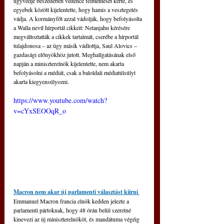
ügyvédje beszédében védence felmentését kérte, és 
egyebek között kijelentette, hogy hamis a vesztegetés 
vádja. A kormányfőt azzal vádolják, hogy befolyásolta 
a Walla nevű hírportál cikkeit: Netanjahu kérésére 
megváltoztatták a cikkek tartalmát, cserébe a hírportál 
tulajdonosa ‒ az ügy másik vádlottja, Saul Alovics ‒ 
gazdasági előnyökhöz jutott. Meghallgatásának első 
napján a miniszterelnök kijelentette, nem akarta 
befolyásolni a médiát, csak a baloldali médiatúlsúlyt 
akarta kiegyensúlyozni.
https://www.youtube.com/watch?
v=cYxSEOOqR_o
Macron nem akar új parlamenti választást kiírni 
Emmanuel Macron francia elnök kedden jelezte a 
parlamenti pártoknak, hogy 48 órán belül szeretné 
kinevezi az új miniszterelnököt, és mandátuma végéig 