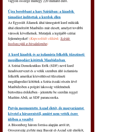
vagyon összege mintegy 220 milliárd euró.
Újra berobbant a harc Szíriában: a lázadók 
támadást indítottak a kurdok ellen
Az Egyesült Államok által támogatott kurd milíciák 
által ellenőrzött Manbidzs már elesett, amelyet további 
városok követhetnek. Mutatjuk a legújabb szíriai 
fejleményeket! 
(Kapcsolódó cikkünk: 
Szíriát 
beolvasztják a birodalomba
)
A kurd lázadók és az iszlamista felkelők tűzszüneti 
megállapodást kötöttek Manbidzsban 
A Szíriai Demokratikus Erők (SDF) nevű kurd 
lázadószervezet és a velük szemben álló iszlamista 
felkelők amerikai közvetítéssel tűzszüneti 
megállapodást kötöttek a Szíria északi részén lévő 
Manbidzsben a polgári lakosság védelmének 
biztosítása érdekében - jelentette be szerdán reggel 
Mazlúm Abdi, az SDF parancsnoka.
Putyin megmentette Aszad életét, de magyarázatot 
követel a hírszerzéstől, amiért nem vették észre 
időben a veszélyt
A Bloomberg három forrása alapján arról írt, 
Oroszország győzte meg Bassár el-Aszad szír elnököt, 