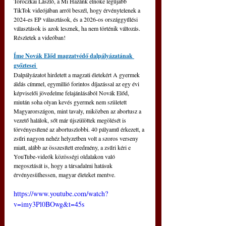
Toroczkai László, a Mi Hazánk elnöke legújabb 
TikTok videójában arról beszél, hogy érvénytelenek a 
2024-es EP választások, és a 2026-os országgyűlési 
választások is azok lesznek, ha nem történik változás. 
Részletek a videóban!
Íme Novák Előd magzatvédő dalpályázatának 
győztesei 
Dalpályázatot hirdetett a magzati életekért A gyermek 
áldás címmel, egymillió forintos díjazással az egy évi 
képviselői jövedelme felajánlásából Novák Előd, 
miután soha olyan kevés gyermek nem született 
Magyarországon, mint tavaly, miközben az abortusz a 
vezető halálok, sőt már újszülöttek megölését is 
törvényesítené az abortuszlobbi. 40 pályamű érkezett, a 
zsűri nagyon nehéz helyzetben volt a szoros verseny 
miatt, alább az összesített eredmény, a zsűri kéri e 
YouTube-videók közösségi oldalakon való 
megosztását is, hogy a társadalmi hatásuk 
érvényesülhessen, magyar életeket mentve.
https://www.youtube.com/watch?
v=imy3Pl0BOwg&t=45s