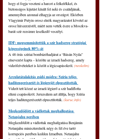
hogy el fogja veszteni a harcot a felkelőkkel, és 
biztonságos kijutást kínált fel neki és családjának, 
amennyiben azonnal elhagyja az országot. Eközben 
Vlagyimir Putyin orosz elnök magyarázatot követel az 
orosz hírszerzéstől, miért nem vették észre a Moszkva-
barát szír rezsimre leselkedő veszélyt.
IDF: megsemmisítettük a szír hadsereg stratégiai 
képességeinek 80%-át
A 48 ​​órás szíriai bombázóhadjárat a “Básán Nyila” 
elnevezést kapta ‒ közölte az izraeli hadsereg, amely 
videófelvételeket is közölt a légicsapásokról. 
(neokohn)
Arculatátalakítás zsidó módra: Szíria teljes 
haditengerészetét és légierejét elpusztították 
Videót tett közzé az izraeli légierő a szír hadiflotta 
elleni csapásokról. Jeruzsálem azt állítja, hogy Szíria 
teljes haditengerészetét elpusztították. 
(
kuruc.info
)
Megkezdődött a vádlottak meghallgatása 
Netanjahu perében
Megkezdődött a vádlottak meghallgatása Benjámin 
Netanjahu miniszterelnök négy és fél éve tartó 
korrupciós perében kedden Izraelben. Netanjahu 