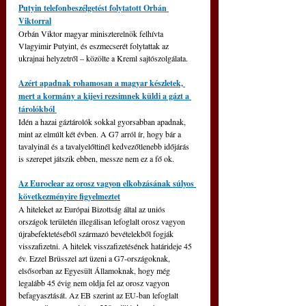
Putyin telefonbeszélgetést folytatott Orbán 
Viktorral
Orbán Viktor magyar miniszterelnök felhívta 
Vlagyimir Putyint, és eszmecserét folytattak az 
ukrajnai helyzetről 
–
 közölte a Kreml sajtószolgálata.
Azért apadnak rohamosan a magyar készletek, 
mert a kormány a kijevi rezsimnek küldi a gázt a 
tárolókból 
Idén a hazai gáztárolók sokkal gyorsabban apadnak, 
mint az elmúlt két évben. A G7 arról ír, hogy bár a 
tavalyinál és a tavalyelőttinél kedvezőtlenebb időjárás 
is szerepet játszik ebben, messze nem ez a fő ok.
Az Euroclear az orosz vagyon elkobzásának súlyos 
következményire figyelmeztet
A hiteleket az Európai Bizottság által az uniós 
országok területén illegálisan lefoglalt orosz vagyon 
újrabefektetéséből származó bevételekből fogják 
visszafizetni. A hitelek visszafizetésének határideje 45 
év. Ezzel Brüsszel azt üzeni a G7-országoknak, 
elsősorban az Egyesült Államoknak, hogy még 
legalább 45 évig nem oldja fel az orosz vagyon 
befagyasztását. Az EB szerint az EU-ban lefoglalt 