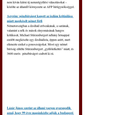
nem kíván kiírni új nemzetgyűlési választásokat – 
közölte az államfő környezete az AFP hírügynökséggel.
Agyrém: pénzbírságot kapott az iszlám kritizálása 
miatt megkéselt német férfi
Németországban a dzsihád erőszakának, a sariának, 
valamint a nők és mások elnyomásának hangos 
kritikusát, Michael Stürzenbergert néhány hónappal 
ezelőtt megkéselte egy dzsihádista, éppen azért, mert 
ellenezte ezeket a gonoszságokat. Most egy német 
bíróság elítélte Stürzenbergert „gyűlöletkeltés” miatt, és 
3600 eurós  pénzbírságot szabott ki rá.
Lázár János szerint az állami vagyon gyarapodik 
azzal, hogy 99 évre magánkézbe adják a budapesti 