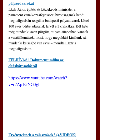
pályaudvarokat 
Lázár János építési és közlekedési miniszter a 
parlament vállalkozásfejlesztési bizottságának keddi 
meghallgatásán reagált a budapesti pályaudvarok közel 
100 éves bérbe adásának tervét ért kritikákra. Két hete 
még mindenki azon pörgött, milyen állapotban vannak 
a vasútállomások, most, hogy megoldást kínálunk rá, 
mindenki kétségbe van esve – mondta Lázár a 
meghallgatáson.
FELHÍVÁS | Dokumentumfilm az 
oltáskárosodásról
https://www.youtube.com/watch?
v=r7Ap1GNG3gI
Érvénytelenek a választások? (+VIDEÓK)