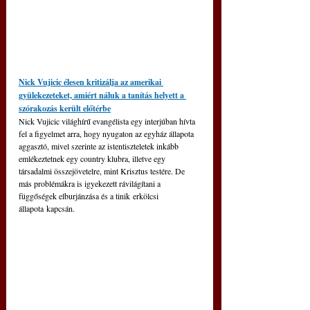
Nick Vujicic élesen kritizálja az amerikai 
gyülekezeteket, amiért náluk a tanítás helyett a 
szórakozás került előtérbe
Nick Vujicic világhírű evangélista egy interjúban hívta 
fel a figyelmet arra, hogy nyugaton az egyház állapota 
aggasztó, mivel szerinte az istentiszteletek inkább 
emlékeztetnek egy country klubra, illetve egy 
társadalmi összejövetelre, mint Krisztus testére. De 
más problémákra is igyekezett rávilágítani a 
függőségek elburjánzása és a tinik erkölcsi 
állapota kapcsán.