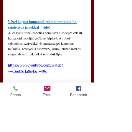
Vízzel hajtott humanoid robotot mutattak be 
szintetikus izmokkal 
‒ 
videó
A lengyel Clone Robotics bemutatta első teljes értékű 
humanoid robotját, a Clone Alpha-t. A robot 
szintetikus szervekkel és mesterséges izmokkal 
működik, amelyek a csontváz-, izom-, érrendszeri és 
idegrendszeri funkciókat reprodukálják.
https://www.youtube.com/watch?
v=C6u08rIa8o4&t=49s
Phone
Email
Facebook