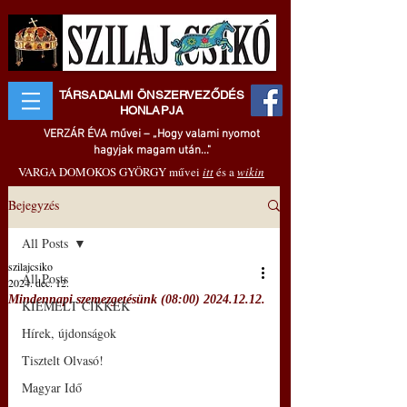
TÁRSADALMI ÖNSZERVEZŐDÉS
HONLAPJA
VERZÁR ÉVA művei – „Hogy valami nyomot
hagyjak magam után..."
VARGA DOMOKOS GYÖRGY művei
itt
és a
wikin
Bejegyzés
All Posts
szilajcsiko
All Posts
2024. dec. 12.
Mindennapi szemezgetésünk (08:00) 2024.12.12.
KIEMELT CIKKEK
Hírek, újdonságok
Tisztelt Olvasó!
Magyar Idő