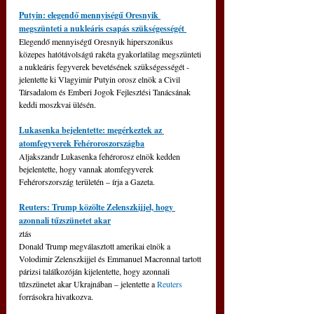
Putyin: elegendő mennyiségű Oresnyik 
megszünteti a nukleáris csapás szükségességét 
Elegendő mennyiségű Oresnyik hiperszonikus 
közepes hatótávolságú rakéta gyakorlatilag megszünteti 
a nukleáris fegyverek bevetésének szükségességét - 
jelentette ki Vlagyimir Putyin orosz elnök a Civil 
Társadalom és Emberi Jogok Fejlesztési Tanácsának 
keddi moszkvai ülésén.
Lukasenka bejelentette: megérkeztek az 
atomfegyverek Fehéroroszországba
Aljakszandr Lukasenka fehérorosz elnök kedden 
bejelentette, hogy vannak atomfegyverek 
Fehérorszország területén – írja a Gazeta.
Reuters: Trump közölte Zelenszkijjel, hogy 
azonnali tűzszünetet akar
ztás
Donald Trump megválasztott amerikai elnök a 
Volodimir Zelenszkijjel és Emmanuel Macronnal tartott 
párizsi találkozóján kijelentette, hogy azonnali 
tűzszünetet akar Ukrajnában – jelentette a 
Reuters 
forrásokra hivatkozva.