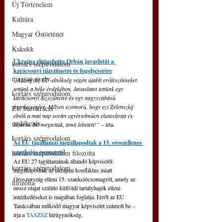
Új Történelem
Kultúra
Magyar Őstörténet
Kakukk
Ukrajna elutasította Orbán javaslatát a 
kortárs szépirodalom
karácsonyi tűzszünetre és fogolycserére
magyar nyelv
„A magyar EU-elnökség végén újabb erőfeszítéseket 
tettünk a béke érdekében. Javaslatot tettünk egy 
kortárs szépirodalom
karácsonyi tűzszünetre és egy nagyszabású 
fogolycserére. Milyen szomorú, hogy ezt Zelenszkij 
EU bürokrácia
elnök a mai nap során egyértelműen elutasította és 
emlékezés
kizárta. Mi megtettük, amit lehetett!” 
– írta.
kortárs szépirodalom
Az EU tagállamai megállapodtak a 15. oroszellenes 
szankciós csomagról
kortárs szépirodalom filozófia
Az EU 27 tagállamának állandó képviselői 
kortárs szépirodalom
megállapodtak az ukrajnai konfliktus miatt 
Oroszország elleni 15. szankciócsomagról, amely az 
filozófia
orosz olajat szállító külföldi tartályhajók elleni 
intézkedéseket is magában foglalja. Erről az EU 
Tanácsában működő magyar képviselet számolt be – 
írja a 
TASZSZ 
hírügynökség.