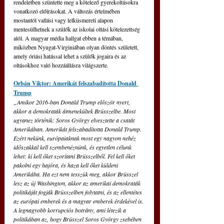
rendeletben szüntette meg a kötelező gyerekoltásokra 
vonatkozó előírásokat. A változás értelmében 
mostantól vallási vagy lelkiismereti alapon 
mentesülhetnek a szülők az iskolai oltási kötelezettség 
alól. A magyar média hallgat ebben a témában, 
miközben Nyugat-Virginiában olyan döntés született, 
amely óriási hatással lehet a szülők jogaira és az 
oltásokhoz való hozzáállásra világszerte.
Orbán Viktor: Amerikát felszabadította Donald 
Trump
„Amikor 2016-ban Donald Trump először nyert, 
akkor a demokraták átmenekültek Brüsszelbe. Most 
ugyanez történik: Soros György elvesztette a csatát 
Amerikában. Amerikát felszabadította Donald Trump. 
Ezért nekünk, európaiaknak most egy nagyon nehéz 
időszakkal kell szembenéznünk, és egyetlen célunk 
lehet: ki kell őket szorítani Brüsszelből. Fel kell őket 
pakolni egy hajóra, és haza kell őket küldeni 
Amerikába. Ha ezt nem tesszük meg, akkor Brüsszel 
lesz az új Washington, akkor az amerikai demokraták 
politikáját fogják Brüsszelben folytatni, és az ellentétes 
az európai emberek és a magyar emberek érdekével is. 
A legnagyobb korrupciós botrány, ami létezik a 
politikában az, hogy Brüsszel Soros György zsebében 