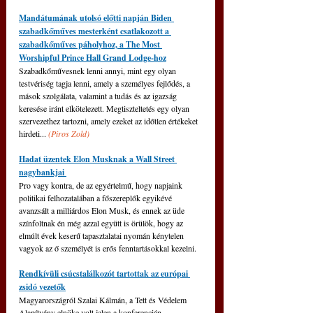
Mandátumának utolsó előtti napján Biden 
szabadkőműves mesterként csatlakozott a 
szabadkőműves páholyhoz, a The Most 
Worshipful Prince Hall Grand Lodge-hoz
Szabadkőművesnek lenni annyi, mint egy olyan 
testvériség tagja lenni, amely a személyes fejlődés, a 
mások szolgálata, valamint a tudás és az igazság 
keresése iránt elkötelezett. Megtiszteltetés egy olyan 
szervezethez tartozni, amely ezeket az időtlen értékeket 
hirdeti... 
(
Piros Zold
)
Hadat üzentek Elon Musknak a Wall Street 
nagybankjai 
Pro vagy kontra, de az egyértelmű, hogy napjaink 
politikai felhozatalában a főszereplők egyikévé 
avanzsált a milliárdos Elon Musk, és ennek az üde 
színfoltnak én még azzal együtt is örülök, hogy az 
elmúlt évek keserű tapasztalatai nyomán kénytelen 
vagyok az ő személyét is erős fenntartásokkal kezelni. 
Rendkívüli csúcstalálkozót tartottak az európai 
zsidó vezetők
Magyarországról Szalai Kálmán, a Tett és Védelem 
Alapítvány elnöke volt jelen a konferencián.