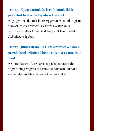
Trump: Egyiptomnak és Jordániának több 
palesztint kellene befogadnia Gázából
Alig egy hete iktatták be az Egyesült Államok régi-új 
elnökét, máris érezhető a változás Amerika, a 
terrorizmus ellen Izrael által folytatott harc melletti  
elkötelezettségében.
Trump „kitakarítaná” a Gázai övezetet – drámai 
megoldással szüntetné be konfliktust az amerikai 
elnök
Az amerikai elnök azt kérte a jordániai uralkodótól, 
hogy esetleg vegyen át egymillió palesztin lakost a 
szinte teljesen lebombázott Gázai övezetből.