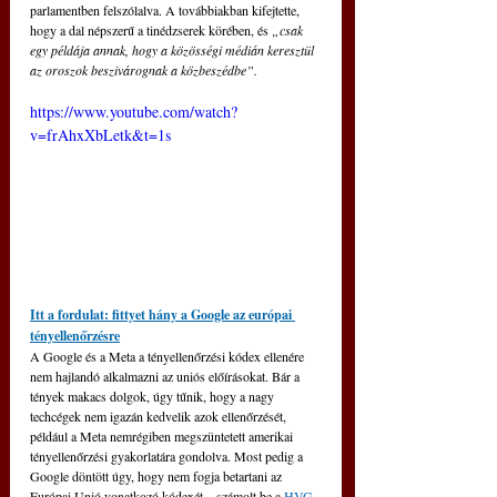
parlamentben felszólalva. A továbbiakban kifejtette, 
hogy a dal népszerű a tinédzserek körében, és 
„csak 
egy példája annak, hogy a közösségi médián keresztül 
az oroszok beszivárognak a közbeszédbe”.
https://www.youtube.com/watch?
v=frAhxXbLetk&t=1s
Itt a fordulat: fittyet hány a Google az európai 
tényellenőrzésre
A Google és a Meta a tényellenőrzési kódex ellenére 
nem hajlandó alkalmazni az uniós előírásokat. 
Bár a 
tények makacs dolgok, úgy tűnik, hogy a nagy 
techcégek nem igazán kedvelik azok ellenőrzését, 
például a Meta nemrégiben megszüntetett amerikai 
tényellenőrzési gyakorlatára gondolva. Most pedig a 
Google döntött úgy, hogy nem fogja betartani az 
Európai Unió vonatkozó kódexét – számolt be a 
HVG
.