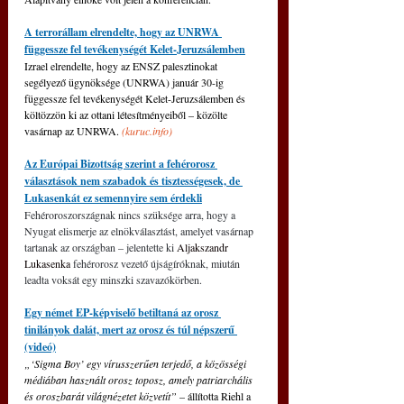
A terrorállam elrendelte, hogy az UNRWA 
függessze fel tevékenységét Kelet-Jeruzsálemben
Izrael elrendelte, hogy az ENSZ palesztinokat 
segélyező ügynöksége (UNRWA) január 30-ig 
függessze fel tevékenységét Kelet-Jeruzsálemben és 
költözzön ki az ottani létesítményeiből 
‒
 közölte 
vasárnap az UNRWA. 
(
kuruc.info
)
Az Európai Bizottság szerint a fehérorosz 
választások nem szabadok és tisztességesek, de 
Lukasenkát ez semennyire sem érdekli
Fehéroroszországnak nincs szüksége arra, hogy a 
Nyugat elismerje az elnökválasztást, amelyet vasárnap 
tartanak az országban – jelentette ki 
Aljakszandr 
Lukasenka
 fehérorosz vezető újságíróknak, miután 
leadta voksát egy minszki szavazókörben.
Egy német EP-képviselő betiltaná az orosz 
tinilányok dalát, mert az orosz és túl népszerű 
(videó)
„‘Sigma Boy’ egy vírusszerűen terjedő, a közösségi 
médiában használt orosz toposz, amely patriarchális 
és oroszbarát világnézetet közvetít” 
– állította Riehl a 