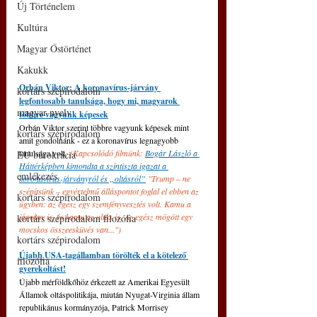
Új Történelem
Kultúra
Magyar Őstörténet
Kakukk
Orbán Viktor: A koronavírus-járvány 
kortárs szépirodalom
legfontosabb tanulsága, hogy mi, magyarok 
magyar nyelv
többre vagyunk képesek
Orbán Viktor szerint többre vagyunk képesek mint 
kortárs szépirodalom
amit gondolnánk - ez a koronavírus legnagyobb 
tanulsága volt. 
(Kapcsolódó filmünk: 
Bogár László a 
EU bürokrácia
Háttérképben kimondta a színtiszta igazat a 
emlékezés
koronavírus-járványról és „oltásról”
"
Trump ‒ ne 
szépítsünk ‒ egyértelmű álláspontot foglal el ebben az 
kortárs szépirodalom
ügyben: az egész egy szemfényvesztés volt. Kamu a 
járvány is, és kamu az oltás is. Az egész mögött egy 
kortárs szépirodalom filozófia
mocskos összeesküvés van...")
kortárs szépirodalom
Újabb USA-tagállamban törölték el a kötelező 
filozófia
gyerekoltást!
Újabb mérföldkőhöz érkezett az Amerikai Egyesült 
Államok oltáspolitikája, miután Nyugat-Virginia állam 
republikánus kormányzója, Patrick Morrisey 