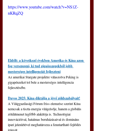
https://www.youtube.com/watch?v=NS1Z-
nKRqZQ
Eldőlt: a következő években Amerika és Kína azon 
fog versengeni, ki tud gigaösszegekből jobb 
mesterséges intelligenciát fejleszteni
Az amerikai Stargate projektre válaszolva Peking is 
gigapénzeket tol bele a mesterséges intelligencia 
fejlesztésébe.
Davos 2025: Kína diktálja a jövő zöldszabályait!
A Világgazdasági Fórum friss elemzése szerint Kína 
nemcsak a tiszta energia világelsője, hanem a globális 
zöldátmenet legfőbb alakítója is. Technológiai 
innovációival, hatalmas beruházásaival és domináns 
ipari jelenlétével meghatározza a fenntartható fejlődés 
irányát.