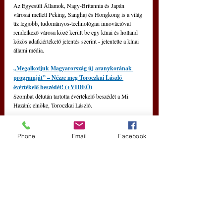
Az Egyesült Államok, Nagy-Britannia és Japán 
városai mellett Peking, Sanghaj és Hongkong is a világ 
tíz legjobb, tudományos-technológiai innovációval 
rendelkező városa közé került be egy kínai és holland 
közös adatkiértékelő jelentés szerint - jelentette a kínai 
állami média.
„Megalkotjuk Magyarország új aranykorának 
programját” – Nézze meg Toroczkai László 
évértékelő beszédét! (+VIDEÓ)
Szombat délután tartotta évértékelő beszédét a Mi 
Hazánk elnöke, Toroczkai László.
Phone
Email
Facebook