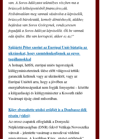
van. A Soros-hálózatot tekintélyes részben ma a 
brüsszeli költségvetésből finanszírozzák. 
Nyilvánvalóan meg vannak vásárolva a képviselők, 
brüsszeli bürokraták, komoly döntéshozók, akikhez 
bejárása van Soros Györgynek, rendszeresen 
fogadják a Soros-hálózat képviselőit. Ők be vannak 
oda épülve. Ha van korrupció, akkor ez az!"
Szijjártó Péter szerint az Európai Unió biztatja az 
ukránokat, hogy szemtelenkedjenek az egyes 
tagállamokkal
A holnapi, hétfői, európai uniós tagországok 
külügyminisztereinek ülése előtt világossá tettük: 
garanciák kellenek vagy az ukránoktól, vagy az 
Európai Uniótól arra, hogy a jövőben az 
energiabiztonságunkat nem fogják fenyegetni – közölte 
a külgazdasági és külügyminiszter a Kossuth rádió 
Vasárnapi újság című műsorában.
Kijev elveszítette utolsó erődjét is a Donbassz déli 
részén (videó)
Az orosz csapatok elfoglalták a Donyecki 
Népköztársaságban (DNR) fekvő Velikaja Novoszelka 
városát – jelentette vasárnap a moszkvai védelmi 
minisztérium. A korábban Kijev „utolsó erődjének” 