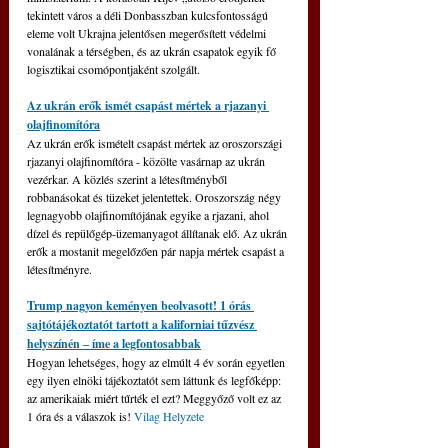
tekintett város a déli Donbasszban kulcsfontosságú 
eleme volt Ukrajna jelentősen megerősített védelmi 
vonalának a térségben, és az ukrán csapatok egyik fő 
logisztikai csomópontjaként szolgált.
Az ukrán erők ismét csapást mértek a rjazanyi 
olajfinomítóra
Az ukrán erők ismételt csapást mértek az oroszországi 
rjazanyi olajfinomítóra - közölte vasárnap az ukrán 
vezérkar. A közlés szerint a létesítményből 
robbanásokat és tüzeket jelentettek. Oroszország négy 
legnagyobb olajfinomítójának egyike a rjazani, ahol 
dízel és repülőgép-üzemanyagot állítanak elő. Az ukrán 
erők a mostanit megelőzően pár napja mértek csapást a 
létesítményre.
Trump nagyon keményen beolvasott! 1 órás 
sajtótájékoztatót tartott a kaliforniai tűzvész 
helyszínén ‒ íme a legfontosabbak
Hogyan lehetséges, hogy az elmúlt 4 év során egyetlen 
egy ilyen elnöki tájékoztatót sem láttunk és legfőképp: 
az amerikaiak miért tűrték el ezt? Meggyőző volt ez az 
1 óra és a válaszok is! 
Vilag Helyzete