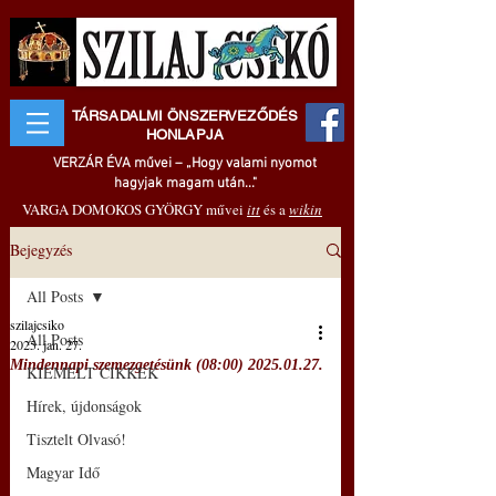
TÁRSADALMI ÖNSZERVEZŐDÉS
HONLAPJA
VERZÁR ÉVA művei – „Hogy valami nyomot
hagyjak magam után..."
VARGA DOMOKOS GYÖRGY művei
itt
és a
wikin
Bejegyzés
All Posts
szilajcsiko
All Posts
2025. jan. 27.
Mindennapi szemezgetésünk (08:00) 2025.01.27.
KIEMELT CIKKEK
Hírek, újdonságok
Tisztelt Olvasó!
Magyar Idő