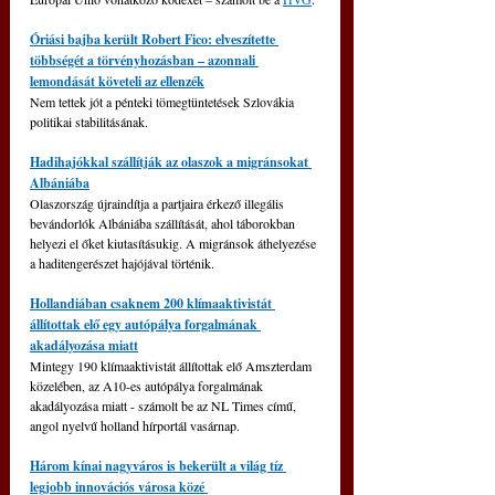
Óriási bajba került Robert Fico: elveszítette 
többségét a törvényhozásban – azonnali 
lemondását követeli az ellenzék
Nem tettek jót a pénteki tömegtüntetések Szlovákia 
politikai stabilitásának.
Hadihajókkal szállítják az olaszok a migránsokat 
Albániába
Olaszország újraindítja a partjaira érkező illegális 
bevándorlók Albániába szállítását, ahol táborokban 
helyezi el őket kiutasításukig. A migránsok áthelyezése 
a haditengerészet hajójával történik.
Hollandiában csaknem 200 klímaaktivistát 
állítottak elő egy autópálya forgalmának 
akadályozása miatt
Mintegy 190 klímaaktivistát állítottak elő Amszterdam 
közelében, az A10-es autópálya forgalmának 
akadályozása miatt - számolt be az NL Times című, 
angol nyelvű holland hírportál vasárnap.
Három kínai nagyváros is bekerült a világ tíz 
legjobb innovációs városa közé 