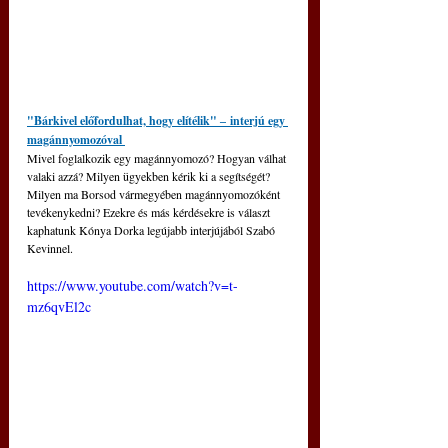
"Bárkivel előfordulhat, hogy elítélik" 
‒
 interjú egy 
magánnyomozóval 
Mivel foglalkozik egy magánnyomozó? Hogyan válhat 
valaki azzá? Milyen ügyekben kérik ki a segítségét? 
Milyen ma Borsod vármegyében magánnyomozóként 
tevékenykedni? Ezekre és más kérdésekre is választ 
kaphatunk Kónya Dorka legújabb interjújából Szabó 
Kevinnel.
https://www.youtube.com/watch?v=t-
mz6qvEl2c