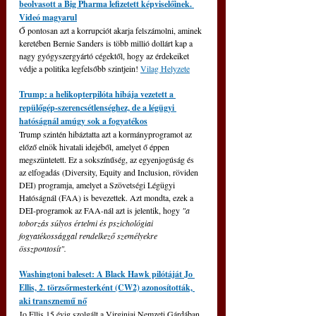
beolvasott a Big Pharma lefizetett képviselőinek. 
Videó magyarul
Ő pontosan azt a korrupciót akarja felszámolni, aminek 
keretében Bernie Sanders is több millió dollárt kap a 
nagy gyógyszergyártó cégektől, hogy az érdekeiket 
védje a politika legfelsőbb szintjein! 
Vilag Helyzete
Trump: a helikopterpilóta hibája vezetett a 
repülőgép-szerencsétlenséghez, de a légügyi 
hatóságnál amúgy sok a fogyatékos
Trump szintén hibáztatta azt a kormányprogramot az 
előző elnök hivatali idejéből, amelyet ő éppen 
megszüntetett. Ez a sokszínűség, az egyenjogúság és 
az elfogadás (Diversity, Equity and Inclusion, röviden 
DEI) programja, amelyet a Szövetségi Légügyi 
Hatóságnál (FAA) is bevezettek. Azt mondta, ezek a 
DEI-programok az FAA-nál azt is jelentik, hogy 
"a 
toborzás súlyos értelmi és pszichológiai 
fogyatékossággal rendelkező személyekre 
összpontosít".
Washingtoni baleset: A Black Hawk pilótáját Jo 
Ellis, 2. törzsőrmesterként (CW2) azonosították, 
aki transznemű nő
Jo Ellis 15 évig szolgált a Virginiai Nemzeti Gárdában, 