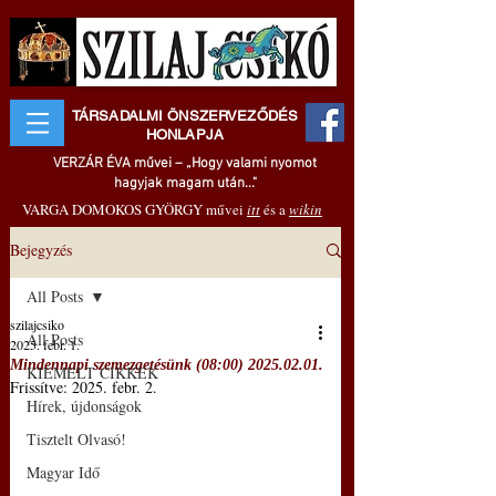
TÁRSADALMI ÖNSZERVEZŐDÉS
HONLAPJA
VERZÁR ÉVA művei – „Hogy valami nyomot
hagyjak magam után..."
VARGA DOMOKOS GYÖRGY művei
itt
és a
wikin
Bejegyzés
All Posts
szilajcsiko
All Posts
2025. febr. 1.
Mindennapi szemezgetésünk (08:00) 2025.02.01.
KIEMELT CIKKEK
Frissítve:
2025. febr. 2.
Hírek, újdonságok
Tisztelt Olvasó!
Magyar Idő