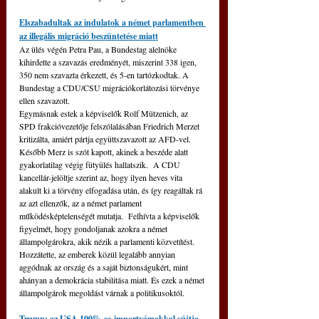
Elszabadultak az indulatok a német parlamentben 
az illegális migráció beszüntetése miatt
Az ülés végén Petra Pau, a Bundestag alelnöke 
kihirdette a szavazás eredményét, miszerint 338 igen, 
350 nem szavazta érkezett, és 5-en tartózkodtak. A 
Bundestag a CDU/CSU migrációkorlátozási törvénye 
ellen szavazott. 
Egymásnak estek a képviselők Rolf Mützenich, az 
SPD frakcióvezetője felszólalásában Friedrich Merzet 
kritizálta, amiért pártja együttszavazott az AFD-vel. 
Később Merz is szót kapott, akinek a beszéde alatt 
gyakorlatilag végig fütyülés hallatszik.  A CDU 
kancellár-jelöltje szerint az, hogy ilyen heves vita 
alakult ki a törvény elfogadása után, és így reagáltak rá 
az azt ellenzők, az a német parlament 
működésképtelenségét mutatja.  Felhívta a képviselők 
figyelmét, hogy gondoljanak azokra a német 
állampolgárokra, akik nézik a parlamenti közvetítést. 
Hozzátette, az emberek közül legalább annyian 
aggódnak az ország és a saját biztonságukért, mint 
ahányan a demokrácia stabilitása miatt. És ezek a német 
állampolgárok megoldást várnak a politikusoktól. 
Trump: az USA 100%-os importvámokkal sújtja 