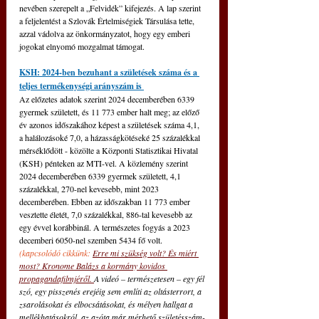
nevében szerepelt a „Felvidék” kifejezés. A lap szerint 
a feljelentést a Szlovák Értelmiségiek Társulása tette, 
azzal vádolva az önkormányzatot, hogy egy emberi 
jogokat elnyomó mozgalmat támogat.
KSH: 2024-ben bezuhant a születések száma és a 
teljes termékenységi arányszám is 
Az előzetes adatok szerint 2024 decemberében 6339 
gyermek született, és 11 773 ember halt meg; az előző 
év azonos időszakához képest a születések száma 4,1, 
a halálozásoké 7,0, a házasságkötéseké 25 százalékkal 
mérséklődött - közölte a Központi Statisztikai Hivatal 
(KSH) pénteken az MTI-vel. A közlemény szerint 
2024 decemberében 6339 gyermek született, 4,1 
százalékkal, 270-nel kevesebb, mint 2023 
decemberében. Ebben az időszakban 11 773 ember 
vesztette életét, 7,0 százalékkal, 886-tal kevesebb az 
egy évvel korábbinál. A természetes fogyás a 2023 
decemberi 6050-nel szemben 5434 fő volt. 
(kapcsolódó cikkünk: 
Erre mi szükség volt? És miért 
most? Kronome Balázs a kormány kovidos 
propagandafilmjéről
. 
A videó – természetesen – egy fél 
szó, egy pisszenés erejéig sem említi az oltásterrort, a 
zsarolásokat és elbocsátásokat, és mélyen hallgat a 
mellékhatásokról, az azóta már mérhető születésszám-