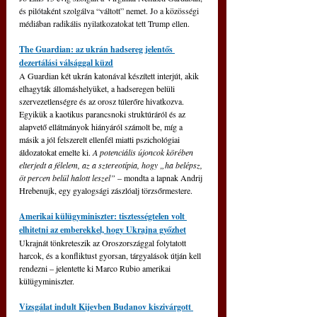
és pilótaként szolgálva “váltott” nemet. Jo a közösségi 
médiában radikális nyilatkozatokat tett Trump ellen.
The Guardian: az ukrán hadsereg jelentős 
dezertálási válsággal küzd
A Guardian két ukrán katonával készített interjút, akik 
elhagyták állomáshelyüket, a hadseregen belüli 
szervezetlenségre és az orosz túlerőre hivatkozva. 
Egyikük a kaotikus parancsnoki struktúráról és az 
alapvető ellátmányok hiányáról számolt be, míg a 
másik a jól felszerelt ellenfél miatti pszichológiai 
áldozatokat emelte ki. 
A potenciális újoncok körében 
elterjedt a félelem, az a sztereotípia, hogy „ha belépsz, 
öt percen belül halott leszel” 
– mondta a lapnak Andrij 
Hrebenujk, egy gyalogsági zászlóalj törzsőrmestere.
Amerikai külügyminiszter: tisztességtelen volt 
elhitetni az emberekkel, hogy Ukrajna győzhet
Ukrajnát tönkreteszik az Oroszországgal folytatott 
harcok, és a konfliktust gyorsan, tárgyalások útján kell 
rendezni – jelentette ki Marco Rubio amerikai 
külügyminiszter.
Vizsgálat indult Kijevben Budanov kiszivárgott 