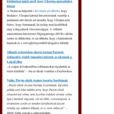
kijelentései miatt arról, hogy Ukrajna megszűnhet 
létezni
A 
Strana.ua
 hírportál 
a hét elején azt állította
, hogy 
Budanov, Ukrajna katonai hírszerzésének vezetője a 
parlament zárt ülésén azt mondta, hogy Ukrajna nem 
biztos, hogy fennmarad, ha nyárig nem kezdődnek 
meg a tárgyalások Oroszországgal. A védelmi 
minisztérium hírszerzési főigazgatósága (HUR) cáfolta 
ezeket az állításokat, és azt állította, hogy a kijelentések 
hamisak és a szövegkörnyezetből kiragadva idézték.
Állandó rettegésben akarja tartani Európát 
Zelenszkij: újabb támadást intéztek az ukránok a 
Lukoil ellen
„A csapás következtében robbanásokat rögzítettek az 
üzem területén” – írta az ukrán vezérkar a Facebookon.
Vulin: Putyin elnök őszinte barátja Szerbiának
„Putyin elnök őszinte barátja Szerbiának. Egyetlen 
példát sem lehet találni arra, hogy Putyin elnök 
olyasmit tett volna, ami Szerbia érdekeit sértette volna. 
Igazi barátok vagyunk, sőt mi több, szövetségesek. A 
történelem során és minden körülmények között 
mindig egy oldalon álltunk, és ez nem változott”
– 
idézte Vulin szavait a sajtószolgálata.