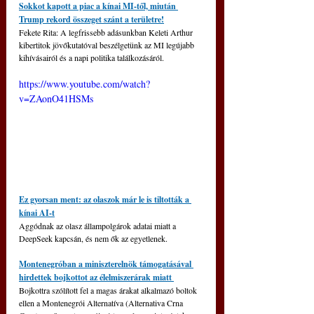
Sokkot kapott a piac a kínai MI-től, miután 
Trump rekord összeget szánt a területre!
Fekete Rita: A legfrissebb adásunkban Keleti Arthur 
kibertitok jövőkutatóval beszélgetünk az MI legújabb 
kihívásairól és a napi politika találkozásáról.
https://www.youtube.com/watch?
v=ZAonO41HSMs
Ez gyorsan ment: az olaszok már le is tiltották a 
kínai AI-t
Aggódnak az olasz állampolgárok adatai miatt a 
DeepSeek kapcsán, és nem ők az egyetlenek.
Montenegróban a miniszterelnök támogatásával 
hirdettek bojkottot az élelmiszerárak miatt 
Bojkottra szólított fel a magas árakat alkalmazó boltok 
ellen a Montenegrói Alternatíva (Alternativa Crna 