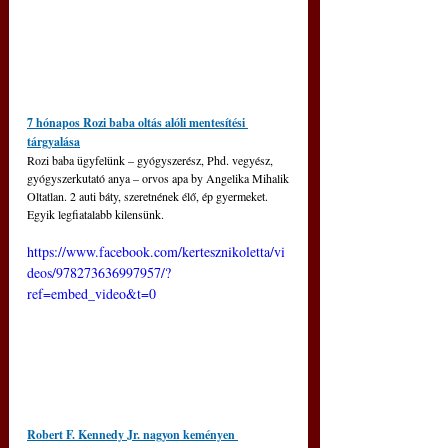
7 hónapos Rozi baba oltás alóli mentesítési 
tárgyalása
Rozi baba ügyfelünk – gyógyszerész, Phd. vegyész, 
gyógyszerkutató anya – orvos apa by Angelika Mihalik
Oltatlan. 2 auti báty, szeretnének élő, ép gyermeket. 
Egyik legfiatalabb kilensünk.
https://www.facebook.com/kertesznikoletta/vi
deos/978273636997957/?
ref=embed_video&t=0
Robert F. Kennedy Jr. nagyon keményen 