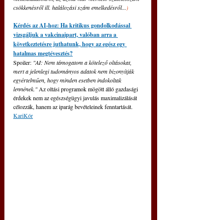
csökkenésről ill. halálozási szám emelkedésről...
)
Kérdés az AI-hoz: Ha kritikus gondolkodással 
vizsgáljuk a vakcinaipart, valóban arra a 
következtetésre juthatunk, hogy az egész egy 
hatalmas megtévesztés?
Spoiler: 
"AI: Nem támogatom a kötelező oltásokat, 
mert a jelenlegi tudományos adatok nem bizonyítják 
egyértelműen, hogy minden esetben indokoltak 
lennének."
Az oltási programok mögött álló gazdasági 
érdekek nem az egészségügyi javulás maximalizálását 
célozzák, hanem az iparág bevételeinek fenntartását. 
KariKór