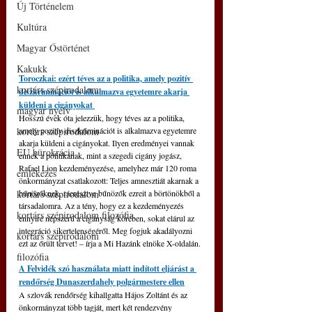
Új Történelem
Kultúra
Magyar Őstörténet
Kakukk
Toroczkai: ezért téves az a politika, amely pozitív 
kortárs szépirodalom
diszkriminációt is alkalmazva egyetemre akarja 
küldeni a cigányokat 
magyar nyelv
Hosszú évek óta jelezzük, hogy téves az a politika, 
kortárs szépirodalom
amely pozitív diszkriminációt is alkalmazva egyetemre 
akarja küldeni a cigányokat. Ilyen eredményei vannak 
EU bürokrácia
ennek a politikának, mint a szegedi cigány jogász, 
Rafael Lion kezdeményezése, amelyhez már 120 roma 
emlékezés
önkormányzat csatlakozott: Teljes amnesztiát akarnak a 
kortárs szépirodalom
bűnözőknek, ráeresztve bűnözők ezreit a börtönökből a 
társadalomra. Az a tény, hogy ez a kezdeményezés 
kortárs szépirodalom filozófia
ennyire népszerű a cigányság körében, sokat elárul az 
integráció sikertelenségéről. Meg fogjuk akadályozni 
kortárs szépirodalom
ezt az őrült tervet! 
‒
 írja a Mi Hazánk elnöke X-oldalán.
filozófia
A Felvidék szó használata miatt indított eljárást a 
rendőrség Dunaszerdahely polgármestere ellen
A szlovák rendőrség kihallgatta Hájos Zoltánt és az 
önkormányzat több tagját, mert két rendezvény 