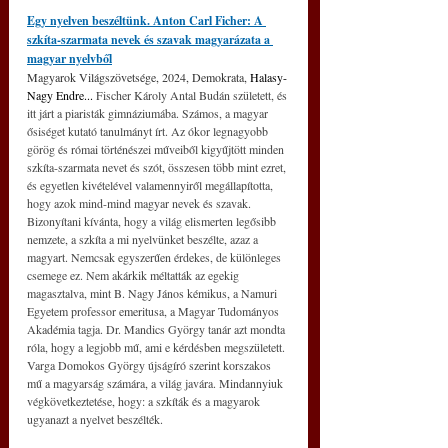
Egy nyelven beszéltünk. 
Anton Carl Ficher: A 
szkíta-szarmata nevek és szavak magyarázata a 
magyar nyelvből
Magyarok Világszövetsége, 2024, Demokrata, 
Halasy-
Nagy Endre... 
Fischer Károly Antal Budán született, és 
itt járt a piaristák gimnáziumába. Számos, a magyar 
ősiséget kutató tanulmányt írt. Az ókor legnagyobb 
görög és római történészei műveiből kigyűjtött minden 
szkíta-szarmata nevet és szót, összesen több mint ezret, 
és egyetlen kivételével valamennyiről megállapította, 
hogy azok mind-mind magyar nevek és szavak. 
Bizonyítani kívánta, hogy a világ elismerten legősibb 
nemzete, a szkíta a mi nyelvünket beszélte, azaz a 
magyart. Nemcsak egyszerűen érdekes, de különleges 
csemege ez. Nem akárkik méltatták az egekig 
magasztalva, mint B. Nagy János kémikus, a Namuri 
Egyetem professor emeritusa, a Magyar Tudományos 
Akadémia tagja. Dr. Mandics György tanár azt mondta 
róla, hogy a legjobb mű, ami e kérdésben megszületett. 
Varga Domokos György újságíró szerint korszakos 
mű a magyarság számára, a világ javára. Mindannyiuk 
végkövetkeztetése, hogy: a szkíták és a magyarok 
ugyanazt a nyelvet beszélték.