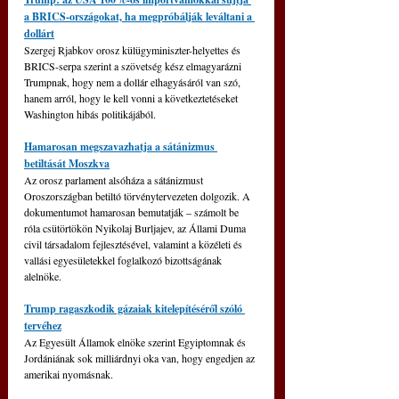
a BRICS-országokat, ha megpróbálják leváltani a 
dollárt
Szergej Rjabkov orosz külügyminiszter-helyettes és 
BRICS-serpa szerint a szövetség kész elmagyarázni 
Trumpnak, hogy nem a dollár elhagyásáról van szó, 
hanem arról, hogy le kell vonni a következtetéseket 
Washington hibás politikájából.
Hamarosan megszavazhatja a sátánizmus 
betiltását Moszkva
Az orosz parlament alsóháza a sátánizmust 
Oroszországban betiltó törvénytervezeten dolgozik. A 
dokumentumot hamarosan bemutatják – számolt be 
róla csütörtökön Nyikolaj Burljajev, az Állami Duma 
civil társadalom fejlesztésével, valamint a közéleti és 
vallási egyesületekkel foglalkozó bizottságának 
alelnöke.
Trump ragaszkodik gázaiak kitelepítéséről szóló 
tervéhez
Az Egyesült Államok elnöke szerint Egyiptomnak és 
Jordániának sok milliárdnyi oka van, hogy engedjen az 
amerikai nyomásnak.