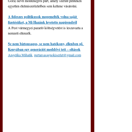
Gora) nevű montenegrói párt, amely szerint pénteken 
egyetlen élelmiszerüzletben sem kellene vásárolni.
A fideszes politikusok megemelték volna saját 
fizetésüket, a Mi Hazánk levetette napirendről
A Pest vármegyei pazarló költségvetést is leszavazta a 
nemzeti ellenzék.
Se nem biztonsagos, se nem hatékony, ellenben pl. 
Kenyában egy generációt meddővé tett ‒ oltások
Angelika Mihalik
,
pertarsasagnokiserlet@gmail.com