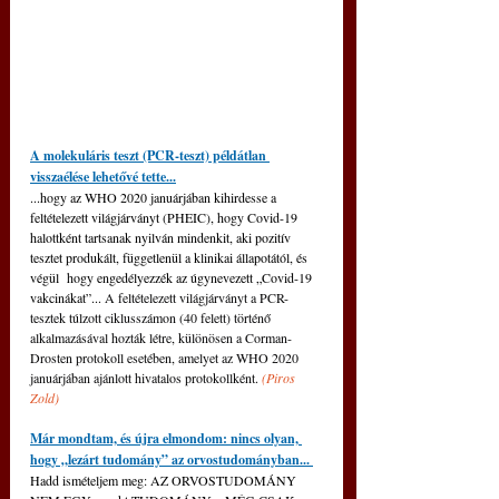
A molekuláris teszt (PCR-teszt) példátlan 
visszaélése lehetővé tette...
...hogy az WHO 2020 januárjában kihirdesse a 
feltételezett világjárványt (PHEIC), hogy Covid-19 
halottként tartsanak nyilván mindenkit, aki pozitív 
tesztet produkált, függetlenül a klinikai állapotától, és 
végül  hogy engedélyezzék az úgynevezett „Covid-19 
vakcinákat”... 
A feltételezett világjárványt a PCR-
tesztek túlzott ciklusszámon (40 felett) történő 
alkalmazásával hozták létre, különösen a Corman-
Drosten protokoll esetében, amelyet az WHO 2020 
januárjában ajánlott hivatalos protokollként. 
(
Piros 
Zold
)
Már mondtam, és újra elmondom: nincs olyan, 
hogy „lezárt tudomány” az orvostudományban... 
Hadd ismételjem meg: AZ ORVOSTUDOMÁNY 