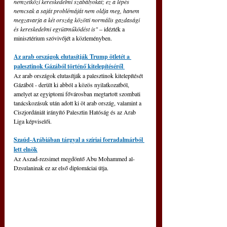
nemzetközi kereskedelmi szabályokat; ez a lépés 
nemcsak a saját problémáját nem oldja meg, hanem 
megzavarja a két ország közötti normális gazdasági 
és kereskedelmi együttműködést is" 
‒
 idézték a 
minisztérium szóvivőjét a közleményben.
Az arab országok elutasítják Trump ötletét a 
palesztinok Gázából történő kitelepítéséről 
Az arab országok elutasítják a palesztinok kitelepítését 
Gázából - derült ki abból a közös nyilatkozatból, 
amelyet az egyiptomi fővárosban megtartott szombati 
tanácskozásuk után adott ki öt arab ország, valamint a 
Ciszjordániát irányító Palesztin Hatóság és az Arab 
Liga képviselői.
Szaúd-Arábiában tárgyal a szíriai forradalmárból 
lett elnök
Az Aszad-rezsimet megdöntő Abu Mohammed al-
Dzsulaninak ez az első diplomáciai útja.