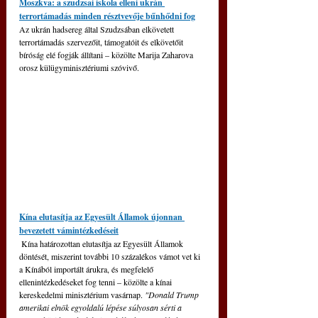
Moszkva: a szudzsai iskola elleni ukrán 
terrortámadás minden résztvevője bűnhődni fog
Az ukrán hadsereg által Szudzsában elkövetett 
terrortámadás szervezőit, támogatóit és elkövetőit 
bíróság elé fogják állítani – közölte Marija Zaharova 
orosz külügyminisztériumi szóvivő.
Kína elutasítja az Egyesült Államok újonnan 
bevezetett vámintézkedéseit
 Kína határozottan elutasítja az Egyesült Államok 
döntését, miszerint további 10 százalékos vámot vet ki 
a Kínából importált árukra, és megfelelő 
ellenintézkedéseket fog tenni 
‒
 közölte a kínai 
kereskedelmi minisztérium vasárnap.
 "Donald Trump 
amerikai elnök egyoldalú lépése súlyosan sérti a 