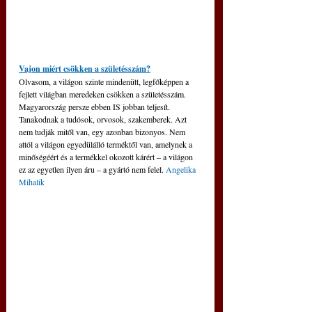
Vajon miért csökken a születésszám?
Olvasom, a világon szinte mindenütt, legfőképpen a 
fejlett világban meredeken csökken a születésszám. 
Magyarország persze ebben IS jobban teljesít. 
Tanakodnak a tudósok, orvosok, szakemberek. Azt 
nem tudják mitől van, egy azonban bizonyos. Nem 
attól a világon egyedülálló terméktől van, amelynek a 
minőségéért és a termékkel okozott kárért ‒ a világon 
ez az egyetlen ilyen áru ‒ a gyártó nem felel. 
Angelika 
Mihalik