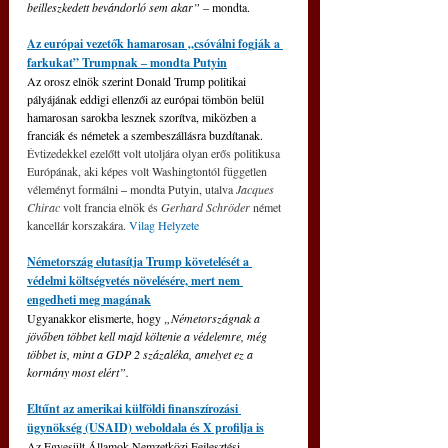
beilleszkedett bevándorló sem akar”
 – mondta.
Az európai vezetők hamarosan „csóválni fogják a 
farkukat” Trumpnak ‒ mondta Putyin
Az orosz elnök szerint Donald Trump politikai 
pályájának eddigi ellenzői az európai tömbön belül 
hamarosan sarokba lesznek szorítva, miközben a 
franciák és németek a szembeszállásra buzdítanak. 
Évtizedekkel ezelőtt volt utoljára olyan erős politikusa 
Európának, aki képes volt Washingtontól független 
véleményt formálni 
‒
 mondta Putyin, utalva 
Jacques 
Chirac 
volt francia elnök és 
Gerhard Schröder
 német 
kancellár korszakára. 
Vilag Helyzete
Németország elutasítja Trump követelését a 
védelmi költségvetés növelésére, mert nem 
engedheti meg magának
Ugyanakkor elismerte, hogy 
„Németországnak a 
jövőben többet kell majd költenie a védelemre, még 
többet is, mint a GDP 2 százaléka, amelyet ez a 
kormány most elért”.
Eltűnt az amerikai külföldi finanszírozási 
ügynökség (USAID) weboldala és X profilja is
Az Egyesült Államok Nemzetközi Fejlesztési 