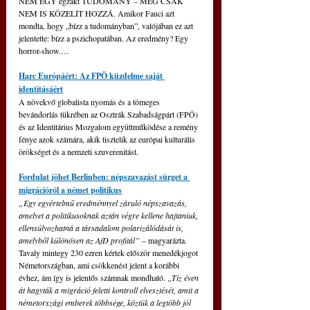
NEM EGY egzakt TUDOMÁNY – MÉG CSAK 
NEM IS KÖZELÍT HOZZÁ. Amikor Fauci azt 
mondta, hogy „bízz a tudományban”, valójában ez azt 
jelentette: bízz a pszichopatában. Az eredmény? Egy 
horror-show.…
Harc Európáért: Az FPÖ küzdelme saját 
identitásáért
A növekvő globalista nyomás és a tömeges 
bevándorlás tükrében az Osztrák Szabadságpárt (FPÖ) 
és az Identitárius Mozgalom együttműködése a remény 
fénye azok számára, akik tisztelik az európai kulturális 
örökséget és a nemzeti szuverenitást.
Fordulat jöhet Berlinben: népszavazást sürget a 
migrációról a német politikus
„Egy egyértelmű eredménnyel záruló népszavazás, 
amelyet a politikusoknak aztán végre kellene hajtaniuk, 
ellensúlyozhatná a társadalom polarizálódását is, 
amelyből különösen az AfD profitál”
 – magyarázta. 
Tavaly mintegy 230 ezren kértek először menedékjogot 
Németországban, ami csökkenést jelent a korábbi 
évhez, ám így is jelentős számnak mondható. 
„Tíz éven 
át hagyták a migráció feletti kontroll elvesztését, amit a 
németországi emberek többsége, köztük a legtöbb jól 