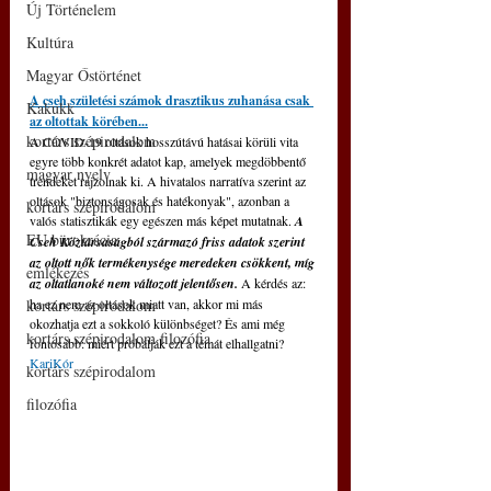
Új Történelem
Kultúra
Magyar Őstörténet
A cseh születési számok drasztikus zuhanása csak 
Kakukk
az oltottak körében...
kortárs szépirodalom
A COVID-19 oltások hosszútávú hatásai körüli vita 
egyre több konkrét adatot kap, amelyek megdöbbentő 
magyar nyelv
trendeket rajzolnak ki. A hivatalos narratíva szerint az 
oltások "biztonságosak és hatékonyak", azonban a 
kortárs szépirodalom
valós statisztikák egy egészen más képet mutatnak. 
A 
EU bürokrácia
Cseh Köztársaságból származó friss adatok szerint 
az oltott nők termékenysége meredeken csökkent, míg 
emlékezés
az oltatlanoké nem változott jelentősen.
 A kérdés az: 
kortárs szépirodalom
ha ez nem az oltások miatt van, akkor mi más 
okozhatja ezt a sokkoló különbséget? És ami még 
kortárs szépirodalom filozófia
fontosabb: miért próbálják ezt a témát elhallgatni? 
KariKór
kortárs szépirodalom
filozófia