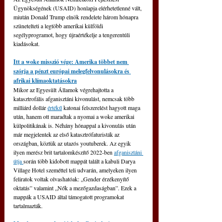
Ügynökségének (USAID) honlapja elérhetetlenné vált, 
miután Donald Trump elnök rendelete három hónapra 
szünetelteti a legtöbb amerikai külföldi 
segélyprogramot, hogy újraértékelje a tengerentúli 
kiadásokat.
Itt a woke misszió vége: Amerika többet nem 
szórja a pénzt európai melegfelvonulásokra és 
afrikai klímaoktatásokra
Mikor az Egyesült Államok végrehajtotta a 
katasztrofális afganisztáni kivonulást, nemcsak több 
milliárd dollár 
értékű
 katonai felszerelést hagyott maga 
után, hanem ott maradtak a nyomai a woke amerikai 
külpolitikának is. Néhány hónappal a kivonulás után 
már megjelentek az első katasztrófaturisták az 
országban, köztük az utazós youtuberek. Az egyik 
ilyen merész brit tartalomkészítő 2022-ben 
afganisztáni 
útja 
során több kidobott mappát talált a kabuli Darya 
Village Hotel szeméttel teli udvarán, amelyeken ilyen 
feliratok voltak olvashatóak: „Gender érzékenyítő 
oktatás” valamint „Nők a mezőgazdaságban”. Ezek a 
mappák a USAID által támogatott programokat 
tartalmazták.