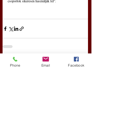
csoportok sikeresen használják fel”.
Friss bejegyzések
Az összes megtekintése
Phone
Email
Facebook