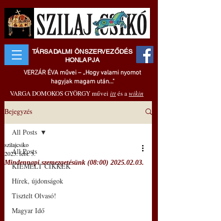
TÁRSADALMI ÖNSZERVEZŐDÉS
HONLAPJA
VERZÁR ÉVA művei – „Hogy valami nyomot
hagyjak magam után..."
VARGA DOMOKOS GYÖRGY művei
itt
és a
wikin
Bejegyzés
All Posts
szilajcsiko
All Posts
2025. febr. 3.
Mindennapi szemezgetésünk (08:00) 2025.02.03.
KIEMELT CIKKEK
Hírek, újdonságok
Tisztelt Olvasó!
Magyar Idő