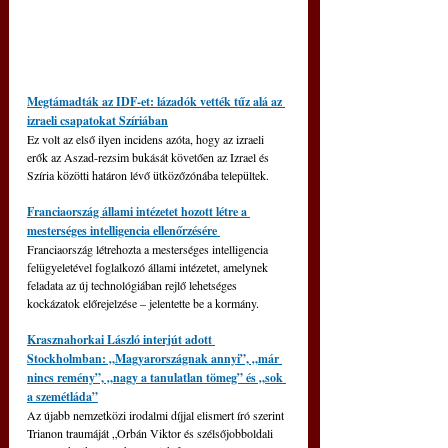
Megtámadták az IDF-et: lázadók vették tűz alá az 
izraeli csapatokat Szíriában
Ez volt az első ilyen incidens azóta, hogy az izraeli 
erők az Aszad-rezsim bukását követően az Izrael és 
Szíria közötti határon lévő ütközőzónába települtek.
Franciaország állami intézetet hozott létre a 
mesterséges intelligencia ellenőrzésére 
Franciaország létrehozta a mesterséges intelligencia 
felügyeletével foglalkozó állami intézetet, amelynek 
feladata az új technológiában rejlő lehetséges 
kockázatok előrejelzése 
‒
 jelentette be a kormány.
Krasznahorkai László interjút adott 
Stockholmban: „Magyarországnak annyi”, „már 
nincs remény”, „nagy a tanulatlan tömeg” és „sok 
a szemétláda”
Az újabb nemzetközi irodalmi díjjal elismert író szerint 
Trianon traumáját „Orbán Viktor és szélsőjobboldali 