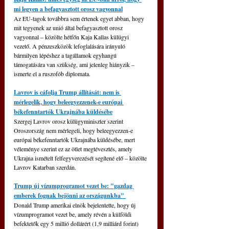
mi legyen a befagyasztott orosz vagyonnal
Az EU-tagok továbbra sem értenek egyet abban, hogy 
mit tegyenek az unió által befagyasztott orosz 
vagyonnal – közölte hétfőn Kaja Kallas külügyi 
vezető. A pénzeszközök lefoglalására irányuló 
bármilyen lépéshez a tagállamok egyhangú 
támogatására van szükség, ami jelenleg hiányzik – 
ismerte el a ruszofób diplomata.
Lavrov is cáfolja Trump állítását: nem is 
mérlegelik, hogy beleegyezzenek-e európai 
békefenntartók Ukrajnába küldésébe
Szergej Lavrov orosz külügyminiszter szerint 
Oroszország nem mérlegeli, hogy beleegyezzen-e 
európai békefenntartók Ukrajnába küldésébe, mert 
véleménye szerint ez az ötlet megtévesztés, amely 
Ukrajna ismételt felfegyverezését segítené elő 
–
 közölte 
Lavrov Katarban szerdán.
Trump új vízumprogramot vezet be: "gazdag 
emberek fognak bejönni az országunkba" 
Donald Trump amerikai elnök bejelentette, hogy új 
vízumprogramot vezet be, amely révén a külföldi 
befektetők egy 5 millió dollárért (1,9 milliárd forint) 