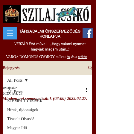
TÁRSADALMI ÖNSZERVEZŐDÉS
HONLAPJA
VERZÁR ÉVA művei – „Hogy valami nyomot
hagyjak magam után..."
VARGA DOMOKOS GYÖRGY művei
itt
és a
wikin
Bejegyzés
All Posts
szilajcsiko
All Posts
2025. febr. 27.
Mindennapi szemezgetésünk (08:00) 2025.02.27.
KIEMELT CIKKEK
Hírek, újdonságok
Tisztelt Olvasó!
Magyar Idő