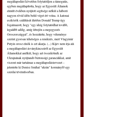
megállapodást követően folytatódjon a támogatás, 
egyben megállapította, hogy az Egyesült Államok 
elmúlt években nyújtott segítsége nélkül a háború 
nagyon rövid időn belül véget ért volna. A katonai 
eszközök szállítását illetően Donald Trump úgy 
fogalmazott, hogy "egy ideig folytatódhat tovább, 
legalább addig, amíg létrejön a megegyezés 
Oroszországgal", és hozzátette, hogy véleménye 
szerint gyorsan lehetséges a rendezés, mert Vlagyimir 
Putyin orosz elnök is ezt akarja. 
(...) 
Kijev nem írja alá 
a megállapodást ásványkincseiről az Egyesült 
Államokkal anélkül, hogy azt összekötnék az 
Ukrajnának nyújtandó biztonsági garanciákkal, amit 
viszont már tartalmaz a megállapodástervezet 
–
jelentette ki Denisz Smihal "ukrán" kormányfő egy 
szerdai tévéműsorban.