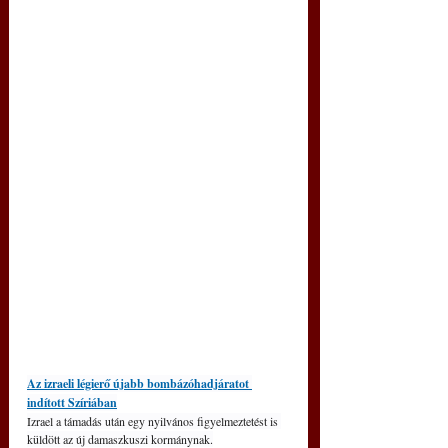
Az izraeli légierő újabb bombázóhadjáratot 
indított Szíriában
Izrael a támadás után egy nyilvános figyelmeztetést is 
küldött az új damaszkuszi kormánynak.