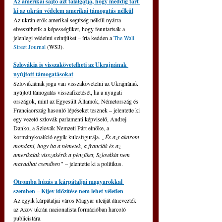
Az amerikai sajtó azt találgatja, hogy meddig tart 
ki az ukrán védelem amerikai támogatás nélkül
Az ukrán erők amerikai segítség nélkül nyárra 
elveszíthetik a képességüket, hogy fenntartsák a 
jelenlegi védelmi szintjüket – írta kedden a 
The Wall 
Street Journal
 (WSJ).
Szlovákia is visszakövetelheti az Ukrajnának 
nyújtott támogatásokat
Szlovákiának joga van visszakövetelni az Ukrajnának 
nyújtott támogatás visszafizetését, ha a nyugati 
országok, mint az Egyesült Államok, Németország és 
Franciaország hasonló lépéseket tesznek – jelentette ki 
egy vezető szlovák parlamenti képviselő, 
Andrej 
Danko, a Szlovák Nemzeti Párt elnöke, a 
kormánykoalíció egyik kulcsfigurája
. 
„És azt akarom 
mondani, hogy ha a németek, a franciák és az 
amerikaiak visszakérik a pénzüket, Szlovákia nem 
maradhat csendben” 
– jelentette ki a politikus.
Otromba húzás a kárpátaljai magyarokkal 
szemben – Kijev időzítése nem lehet véletlen
Az egyik kárpátaljai város Magyar utcáját átnevezték 
az Azov ukrán nacionalista formációban harcoló 
publicistára.