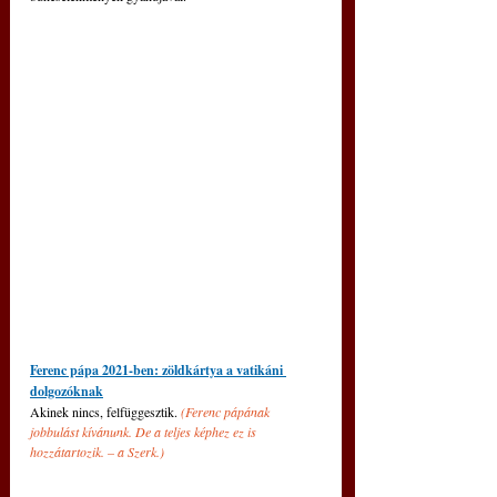
Ferenc pápa 2021-ben: zöldkártya a vatikáni 
dolgozóknak
Akinek nincs, felfüggesztik. 
(Ferenc pápának 
jobbulást kívánunk. De a teljes képhez ez is 
hozzátartozik. 
– a Szerk.)