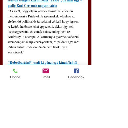
Gulyás Gergely szerint lehet "Pride", de nem úgy 
–
pedig Kari Geri már nagyon várja
"Az a cél, hogy olyan keretek között ne lehessen 
megrendezni a Pride-ot. A gyermekek védelme az 
elsőrendű politikai és társadalmi cél kell hogy legyen. 
A kettőt, ha össze lehet egyeztetni, akkor így kell 
összeegyeztetni, és ennek valószínűleg nem az 
Andrássy út a terepe. A kormány a gyermekvédelem 
szempontjait akarja érvényesíteni, és például egy zárt 
térben tartott Pride esetén én nem látok ilyen 
kockázatot." 
"Robotbarátnő" csalt ki pénzt egy kínai férfitól 
Internetes csalók áldozata lett egy sanghaji férfi, aki 
több mint 10 millió forintnak megfelelő jüant utalt át a 
Phone
Email
Facebook
"barátnőjének", akit soha nem látott személyesen, és 
akiről végül kiderült, hogy egy mesterséges 
intelligenciával létrehozott robot - jelentette szerdán a 
kínai állami média.
Skrabski Fruzsina: Szerintem egy sokkal jobb 
ország lenne, ha Novák Katalint nem mondatják le
Katalin elkötelezetten állt bele, hogy kibékítse ezt a 
társadalmat, meghallja a kiszolgáltatottak hangját.