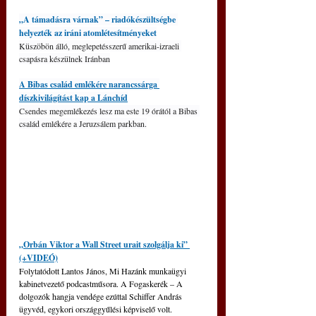
„A támadásra várnak” – riadókészültségbe 
helyezték az iráni atomlétesítményeket
Küszöbön álló, meglepetésszerű amerikai-izraeli 
csapásra készülnek Iránban
A Bibas család emlékére narancssárga 
díszkivilágítást kap a Lánchíd
Csendes megemlékezés lesz ma este 19 órától a Bibas 
család emlékére a Jeruzsálem parkban.
„Orbán Viktor a Wall Street urait szolgálja ki” 
(+VIDEÓ)
Folytatódott Lantos János, Mi Hazánk munkaügyi 
kabinetvezető podcastműsora. A Fogaskerék – A 
dolgozók hangja vendége ezúttal Schiffer András 
ügyvéd, egykori országgyűlési képviselő volt.