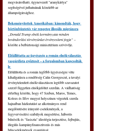
megvásárolható, úgynevezett "aranykártya" 
segítségével juthatnának közelebb az 
állampolgársághoz.
Bekeményítettek Amerikában: kimondták, hogy 
börtönbüntetés vár rengeteg illegális migránsra
„Donald Trump elnök kormányzata minden 
bevándorlási törvényünket érvényesíteni fogja” 
– 
közölte a belbiztonsági minisztérium szóvivője.
Előállíttatta az ügyészség a román elnökválasztás 
vasgárdista győztesét 
–
 a forgalomban kapcsolták 
le 
Előállította és a román legfőbb ügyészségre vitte 
kihallgatásra a rendőrség Calin Georgescut, a tavalyi 
érvénytelenített elnökválasztáson legtöbb szavazatot 
szerző független elnökjelöltet szerdán. A vádhatóság 
előzőleg közölte, hogy 47 Szeben, Maros, Temes, 
Kolozs és Ilfov megyei helyszínen végeztek szerda 
hajnalban házkutatást az alkotmányos rend 
megdöntésére irányuló cselekmények, a 
fegyverviselési szabályok megsértése, háborús 
bűnösök és "fasiszta" ideológia terjesztése, fejbujtás, 
illegális kampányfinanszírozás és más 
bűncselekmények gyanújával.