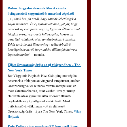
Rubio: tárgyalni akarunk Moszkvával a 
befagyasztott vagyonáról és amerikai cégekről
„Az elnök beszélt arról, hogy vannak lehetőségek a 
közös munkára. És ez nyilvánvalóan azzal jár, hogy 
nemcsak az európaiak vagy az Egyesült Államok által 
lefoglalt orosz vagyonról kell beszélni, hanem az 
amerikai vállalatokról is, amelyeknek kárt okoztak. 
Tehát ezt is be kell illeszteni egy szélesebb körű 
beszélgetésbe arról, hogy miként állíthatjuk helyre a 
kapcsolatainkat”
 – mondta.
Eljött Oroszország órája az új világrendben – The 
New York Times
Bár Vlagyimir Putyin és Hszi Csin-ping már régóta 
beszélnek a több pólusú világrend létrejöttéről, amiben 
Oroszországnak és Kínának vezető szerepe lesz, ez 
most aktuálisabbá vált, mint valaha! Tavaly, Trump 
elnökválasztási győzelme után az orosz államfő 
bejelentette egy új világrend kialakulását. Most 
nyilvánvalóvá válik: igaza volt és elérkezett 
Oroszország órája – írja a The New York Times. 
Vilag 
Helyzete
Kaja Kallas: nincs egység az EU-ban arról, hogy 