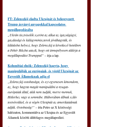
FT: Zelenszkij eladta Ukrajnát és beleegyezett 
Trump ásványi anyagokkal kapcsolatos 
megállapodásába
„Ukrán tisztviselők szerint az alkut az igazságügyi, 
gazdasági és külügyminiszterek jóváhagyták, és 
kilátásba helyezi, hogy Zelenszkij a következő hetekben 
a Fehér Házba utazik, hogy ott ünnepélyesen aláírja a 
megállapodást Trumppal” 
– írja a lap.
Kolumbiai elnök: Zelenszkij hagyta, hogy 
manipulálják az európaiak, és végül Ukrajnát az 
Egyesült Államoknak adja el
„Zelenszkij ostobasága, és ezt egyenesen kimondom, 
az, hogy hagyta magát manipulálni a nyugat-
európaiak által, akik nem tudják, merre mennek, 
Hitlerhez vagy a semmibe. Háborúban állnak szláv 
testvéreikkel, és a végén Ukrajnát az amerikaiaknak 
adják. Ostobaság!” 
– írta Petro az X közösségi 
hálózaton, kommentálva az Ukrajna és az Egyesült 
Államok közötti állítólagos megállapodást.