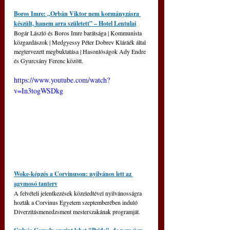
Boros Imre: „Orbán Viktor nem kormányzásra 
készült, hanem arra született” – Hotel Lentulai
Bogár László és Boros Imre barátsága | Kommunista 
közgazdászok | Medgyessy Péter Dobrev Kláráék által 
megtervezett megbuktatása | Hasonlóságok Ady Endre 
és Gyurcsány Ferenc között. 
https://www.youtube.com/watch?
v=In3togWSDkg
Woke-képzés a Corvinuson: nyilvános lett az 
agymosó tanterv
A felvételi jelentkezések közeledtével nyilvánosságra 
hozták a Corvinus Egyetem szeptemberében induló 
Diverzitásmenedzsment mesterszakának programját.