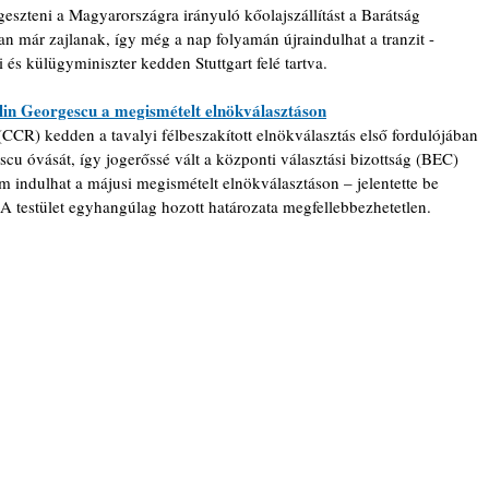
geszteni a Magyarországra irányuló kőolajszállítást a Barátság 
n már zajlanak, így még a nap folyamán újraindulhat a tranzit - 
i és külügyminiszter kedden Stuttgart felé tartva.
lin Georgescu a megismételt elnökválasztáson
CCR) kedden a tavalyi félbeszakított elnökválasztás első fordulójában 
cu óvását, így jogerőssé vált a központi választási bizottság (BEC) 
m indulhat a májusi megismételt elnökválasztáson – jelentette be 
A testület egyhangúlag hozott határozata megfellebbezhetetlen.