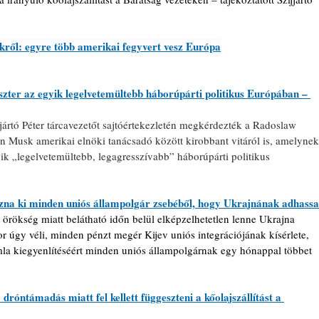
ekről: egyre több amerikai fegyvert vesz Európa
szter az egyik legelvetemültebb háborúpárti politikus Európában – 
jártó Péter tárcavezetőt sajtóértekezletén megkérdezték a Radoslaw 
on Musk amerikai elnöki tanácsadó között kirobbant vitáról is, amelynek
ik „legelvetemültebb, legagresszívabb” háborúpárti politikus 
húzna ki minden uniós állampolgár zsebéből, hogy Ukrajnának adhassa
 örökség miatt belátható időn belül elképzelhetetlen lenne Ukrajna 
r úgy véli, minden pénzt megér Kijev uniós integrációjának kísérlete, 
a kiegyenlítéséért minden uniós állampolgárnak egy hónappal többet 
dróntámadás miatt fel kellett függeszteni a kőolajszállítást a 