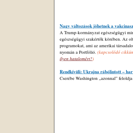
Nagy változások jöhetnek a vakcinas
A Trump-kormányzat egészségügyi minis
egészségügyi szakértők körében. Az oltás
programokat, ami az amerikai társadalo
nyomán a Portfólió. 
(kapcsolódó cikkün
ilyen hatalomért?
)
Rendkívüli: Ukrajna rábólintott – ha
Cserébe Washington „azonnal” feloldja a