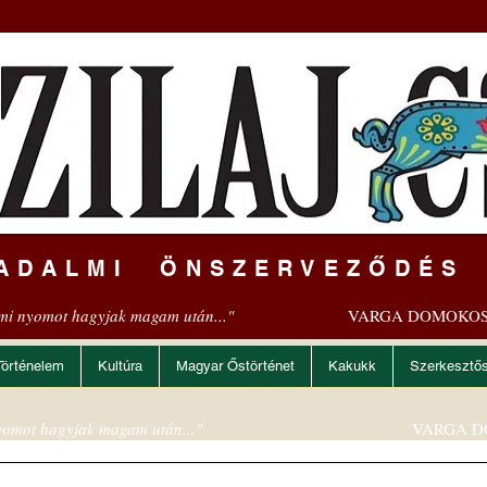
ADALMI ÖNSZERVEZŐDÉS
mi nyomot hagyjak magam után..."
VARGA DOMOKOS
Történelem
Kultúra
Magyar Őstörténet
Kakukk
Szerkesztő
omot hagyjak magam után..."
VARGA D