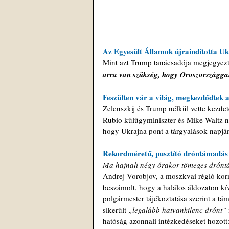
Az Egyesült Államok újraindította Uk
Mint azt Trump tanácsadója megjegyezte,
arra van szükség, hogy Oroszországgal
Feszülten vár a világ, megkezdődtek 
Zelenszkij és Trump nélkül vette kezd
Rubio külügyminiszter és Mike Waltz ne
hogy Ukrajna pont a tárgyalások napján
Rekordméretű, pusztító dróntámadás 
Ma hajnali négy órakor tömeges dróntá
Andrej Vorobjov, a moszkvai régió korm
beszámolt, hogy a halálos áldozaton kív
polgármester tájékoztatása szerint a t
sikerült 
„legalább hatvankilenc drónt” 
hatóság azonnali intézkedéseket hozott: