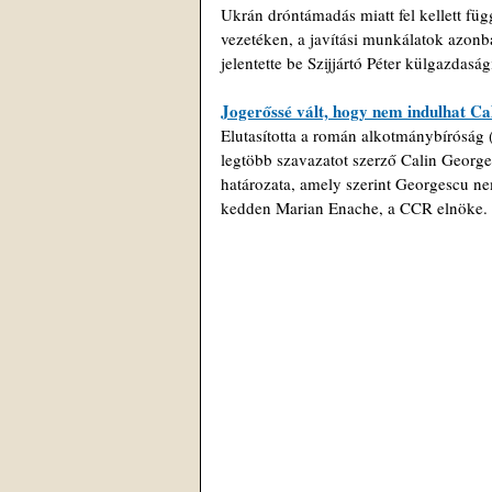
Ukrán dróntámadás miatt fel kellett füg
vezetéken, a javítási munkálatok azonba
jelentette be Szijjártó Péter külgazdaság
Jogerőssé vált, hogy nem indulhat Ca
Elutasította a román alkotmánybíróság (
legtöbb szavazatot szerző Calin Georges
határozata, amely szerint Georgescu ne
kedden Marian Enache, a CCR elnöke. 