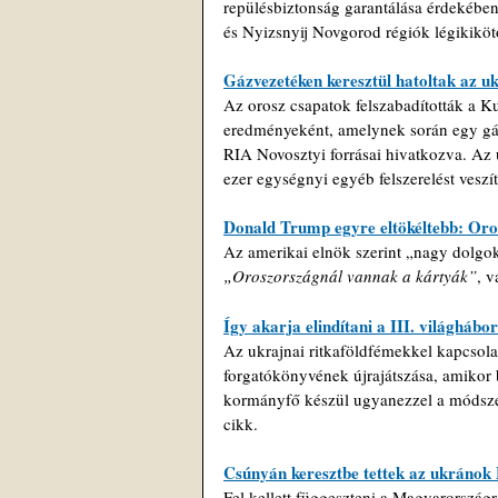
repülésbiztonság garantálása érdekében.
és Nyizsnyij Novgorod régiók légikikötői
Gázvezetéken keresztül hatoltak az u
Az orosz csapatok felszabadították a Ku
eredményeként, amelynek során egy gáz
RIA Novosztyi forrásai hivatkozva. 
Az 
ezer egységnyi egyéb felszerelést veszít
Donald Trump egyre eltökéltebb: Oro
Az amerikai elnök szerint „nagy dolgok
„Oroszországnál vannak a kártyák”
,
v
Így akarja elindítani a III. világhábor
Az ukrajnai ritkaföldfémekkel kapcsolat
forgatókönyvének újrajátszása, amikor 
kormányfő készül ugyanezzel a módszerr
cikk.
Csúnyán keresztbe tettek az ukráno
Fel kellett függeszteni a Magyarországra