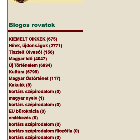
Blogos rovatok
KIEMELT CIKKEK
(675)
675 bejegyzés
Hírek, újdonságok
(2771)
2771 bejegyzés
Tisztelt Olvasó!
(156)
156 bejegyzés
Magyar Idő
(4047)
4047 bejegyzés
Új Történelem
(6934)
6934 bejegyzés
Kultúra
(6799)
6799 bejegyzés
Magyar Őstörténet
(117)
117 bejegyzés
Kakukk
(8)
8 bejegyzés
kortárs szépirodalom
(0)
0 bejegyzés
magyar nyelv
(1)
1 bejegyzés
kortárs szépirodalom
(0)
0 bejegyzés
EU bürokrácia
(0)
0 bejegyzés
emlékezés
(0)
0 bejegyzés
kortárs szépirodalom
(0)
0 bejegyzés
kortárs szépirodalom filozófia
(0)
0 bejegyzés
kortárs szépirodalom
(0)
0 bejegyzés