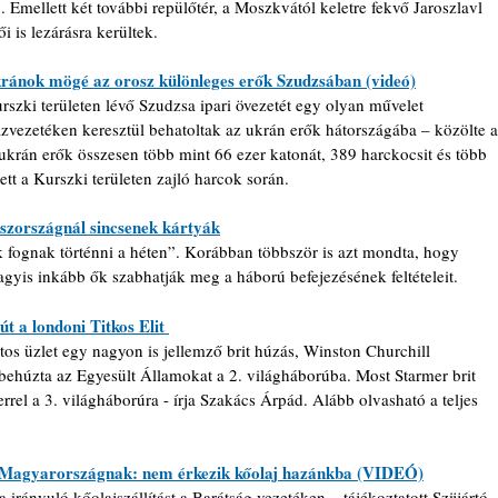
 Emellett két további repülőtér, a Moszkvától keletre fekvő Jaroszlavl 
 is lezárásra kerültek.
kránok mögé az orosz különleges erők Szudzsában (videó)
rszki területen lévő Szudzsa ipari övezetét egy olyan művelet 
vezetéken keresztül behatoltak az ukrán erők hátországába – közölte a
ukrán erők összesen több mint 66 ezer katonát, 389 harckocsit és több 
ett a Kurszki területen zajló harcok során.
szországnál sincsenek kártyák
 fognak történni a héten”. 
Korábban többször is azt mondta, hogy 
agyis inkább ők szabhatják meg a háború befejezésének feltételeit.
út a londoni Titkos Elit 
os üzlet egy nagyon is jellemző brit húzás, Winston Churchill 
behúzta az Egyesült Államokat a 2. világháborúba. Most Starmer brit 
el a 3. világháborúra - írja Szakács Árpád. Alább olvasható a teljes 
k Magyarországnak: nem érkezik kőolaj hazánkba (VIDEÓ)
 irányuló kőolajszállítást a Barátság vezetéken – tájékoztatott Szijjártó 