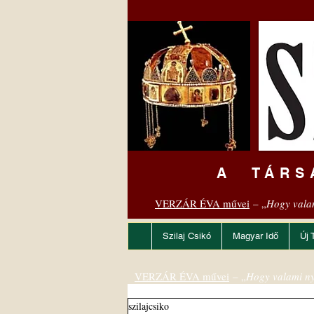
A TÁRS
VERZÁR ÉVA művei
– „
Hogy vala
Szilaj Csikó
Magyar Idő
Új 
VERZÁR ÉVA művei
– „
Hogy valami ny
szilajcsiko