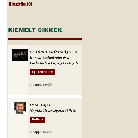
filozófia
(0)
0 bejegyzés
KIEMELT CIKKEK
 
VAXÓRIA KRÓNIKÁJA ‒ A
Korvid hadművelet és a
Láthatatlan Gépezet évtizede
Új Történelem
3 nappal ezelőtt
Darai Lajos:
Naplóbölcsességeim (2018)
Kultúra
6 nappal ezelőtt