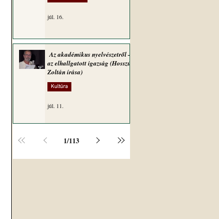
júl. 16.
Az akadémikus nyelvészetről –
az elhallgatott igazság (Hosszú
Zoltán írása)
Kultúra
júl. 11.
1
/
113