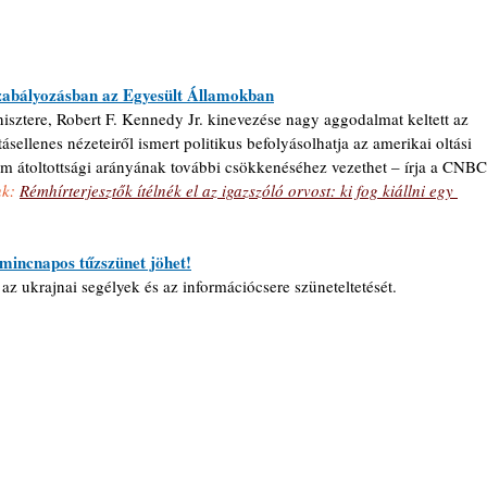
zabályozásban az Egyesült Államokban
ztere, Robert F. Kennedy Jr. kinevezése nagy aggodalmat keltett az 
ellenes nézeteiről ismert politikus befolyásolhatja az amerikai oltási 
m átoltottsági arányának további csökkenéséhez vezethet 
–
 írja a CNBC
k: 
Rémhírterjesztők ítélnék el az igazszóló orvost: ki fog kiállni egy 
rmincnapos tűzszünet jöhet!
z ukrajnai segélyek és az információcsere szüneteltetését.