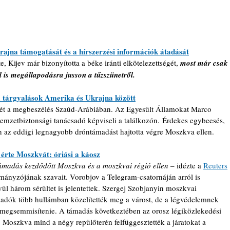
rajna támogatását és a hírszerzési információk átadását
 Kijev már bizonyította a béke iránti elkötelezettségét, 
most már csak 
 is megállapodásra jusson a tűzszünetről.
a tárgyalások Amerika és Ukrajna között
etét a megbeszélés Szaúd-Arábiában. Az Egyesült Államokat Marco 
mzetbiztonsági tanácsadó képviseli a találkozón. Érdekes egybeesés, 
 az eddigi legnagyobb dróntámadást hajtotta végre Moszkva ellen. 
érte Moszkvát: óriási a káosz
madás kezdődött Moszkva és a moszkvai régió ellen 
– idézte a 
Reuters
ányzójának szavait. Vorobjov a Telegram-csatornáján arról is 
ül három sérültet is jelentettek. Szergej Szobjanyin moszkvai 
ámadók több hullámban közelítették meg a várost, de a légvédelemnek 
megsemmisítenie. A támadás következtében az orosz légiközlekedési 
 Moszkva mind a négy repülőterén felfüggesztették a járatokat a 