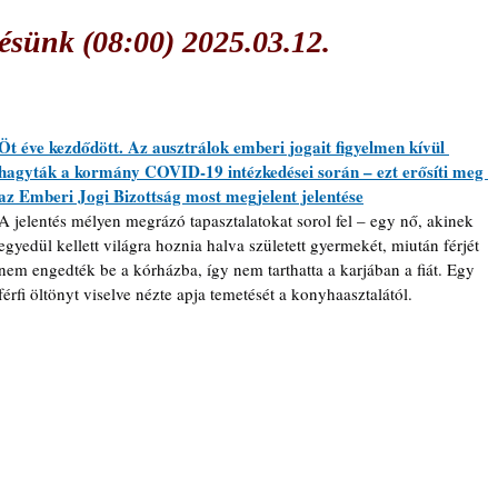
sünk (08:00) 2025.03.12.
Öt éve kezdődött. Az ausztrálok emberi jogait figyelmen kívül 
hagyták a kormány COVID-19 intézkedései során – ezt erősíti meg 
az Emberi Jogi Bizottság most megjelent jelentése
A jelentés mélyen megrázó tapasztalatokat sorol fel – egy nő, akinek 
egyedül kellett világra hoznia halva született gyermekét, miután férjét 
nem engedték be a kórházba, így nem tarthatta a karjában a fiát. Egy 
férfi öltönyt viselve nézte apja temetését a konyhaasztalától.