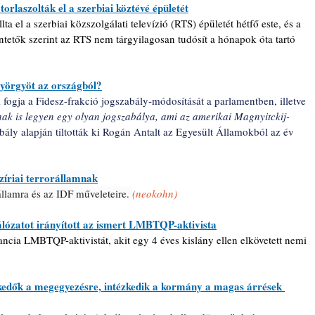
torlaszolták el a szerbiai köztévé épületét
ta el a szerbiai közszolgálati televízió (RTS) épületét hétfő este, és a 
üntetők szerint az RTS nem tárgyilagosan tudósít a hónapok óta tartó 
yörgyöt az országból?
i fogja a Fidesz-frakció jogszabály-módosítását a parlamentben, illetve 
k is legyen egy olyan jogszabálya, ami az amerikai Magnyitckij-
bály alapján tiltották ki Rogán Antalt az Egyesült Államokból az év 
zíriai terrorállamnak
államra és az IDF műveleteire. 
(neokohn)
hálózatot irányított az ismert LMBTQP-aktivista
ancia LMBTQP-aktivistát, akit egy 4 éves kislány ellen elkövetett nemi 
kedők a megegyezésre, intézkedik a kormány a magas árrések 