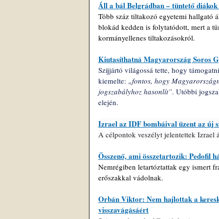
Áll a bál Belgrádban – tüntető diákok 
Több száz tiltakozó egyetemi hallgató áll
blokád kedden is folytatódott, mert a t
kormányellenes tiltakozásokról.
Kiutasíthatná Magyarország Soros G
Szijjártó világossá tette, hogy támogatn
kiemelte: 
„fontos, hogy Magyarországna
jogszabályhoz hasonlít”
. Utóbbi jogsza
elején. 
Izrael az IDF bombáival üzent az új s
A célpontok veszélyt jelentettek Izrael 
Összenő, ami összetartozik: Pedofil 
Nemrégiben letartóztattak egy ismert fr
erőszakkal vádolnak.
Orbán Viktor: Nem hajlottak a keres
visszavágásáért