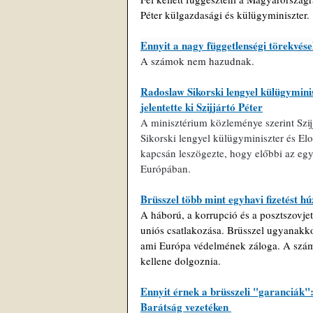
Péter külgazdasági és külügyminiszter.
Ennyit a nagy függetlenségi törekvés
A számok nem hazudnak.
Radoslaw Sikorski lengyel külügymini
jelentette ki Szijjártó Péter
A minisztérium közleménye szerint Szij
Sikorski lengyel külügyminiszter és El
kapcsán leszögezte, hogy előbbi az egy
Európában.
Brüsszel több mint egyhavi fizetést 
A háború, a korrupció és a posztszovjet
uniós csatlakozása. Brüsszel ugyanakko
ami Európa védelmének záloga. A száml
kellene dolgoznia.
Ennyit érnek a brüsszeli "garanciák": 
Barátság vezetéken 