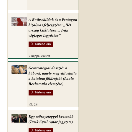
A Rothschildok és a Pentagon
bizalmas feljegyzése: „Hét
ország kiiktatása… Irán
végleges legyőzése”
Új Történelem
7 nappal ezelőtt
 
Geostratégiai dosszié: a
háború, amely megváltoztatta
a hatalom földrajzát (Laala
Bechetoula elemzése)
Új Történelem
júl. 29.
Egy szörnyeteggel kevesebb
(Tarik Cyril Amar jegyzete)
Új Történelem