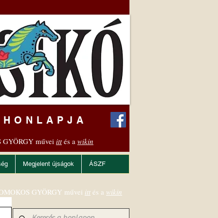
 HONLAPJA
 GYÖRGY művei
itt
és a
wikin
ség
Megjelent újságok
ÁSZF
OMOKOS GYÖRGY művei
itt
és a
wikin