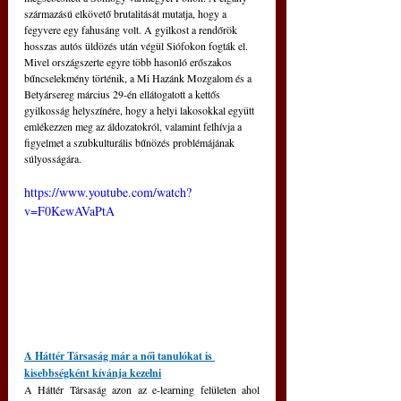
származású elkövető brutalitását mutatja, hogy a 
fegyvere egy fahusáng volt. A gyilkost a rendőrök 
hosszas autós üldözés után végül Siófokon fogták el. 
Mivel országszerte egyre több hasonló erőszakos 
bűncselekmény történik, a Mi Hazánk Mozgalom és a 
Betyársereg március 29-én ellátogatott a kettős 
gyilkosság helyszínére, hogy a helyi lakosokkal együtt 
emlékezzen meg az áldozatokról, valamint felhívja a 
figyelmet a szubkulturális bűnözés problémájának 
súlyosságára. 
https://www.youtube.com/watch?
v=F0KewAVaPtA
A Háttér Társaság már a női tanulókat is 
kisebbségként kívánja kezelni
A Háttér Társaság azon az e-learning felületen ahol 