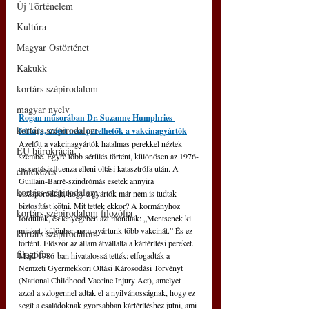
Új Történelem
Kultúra
Magyar Őstörténet
Kakukk
kortárs szépirodalom
magyar nyelv
Rogan műsorában Dr. Suzanne Humphries 
kortárs szépirodalom
feltárja, miért nem perelhetők a vakcinagyártók
Azelőtt a vakcinagyártók hatalmas perekkel néztek 
EU bürokrácia
szembe. Egyre több sérülés történt, különösen az 1976-
os sertésinfluenza elleni oltási katasztrófa után. A 
emlékezés
Guillain-Barré-szindrómás esetek annyira 
kortárs szépirodalom
elszaporodtak, hogy a gyártók már nem is tudtak 
biztosítást kötni. Mit tettek ekkor? A kormányhoz 
kortárs szépirodalom filozófia
fordultak, és lényegében azt mondták: „Mentsenek ki 
minket, különben nem gyártunk több vakcinát.” És ez 
kortárs szépirodalom
történt. Először az állam átvállalta a kártérítési pereket. 
filozófia
Majd 1986-ban hivatalossá tették: elfogadták a 
Nemzeti Gyermekkori Oltási Károsodási Törvényt 
(National Childhood Vaccine Injury Act), amelyet 
azzal a szlogennel adtak el a nyilvánosságnak, hogy ez 
segít a családoknak gyorsabban kártérítéshez jutni, ami 