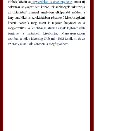
többek között az
 ügyvédeket is érzékenyítette,
 most új 
“oktatási anyagot” tett közzé, “kisebbségek inklúziója 
az oktatásba” címmel amelyben elképesztő módon a 
lány tanulókat is az oktatásban résztvevő kisebbségként 
kezeli. Nézzük meg miért is teljesen helytelen ez a 
megközelítés. 
A kisebbségi státusz egyik legfontosabb 
ismérve a számbeli kisebbség. Magyarországon 
azonban a nők a lakosság több mint felét teszik ki, és ez 
az arány a tanulók körében is megfigyelhető.