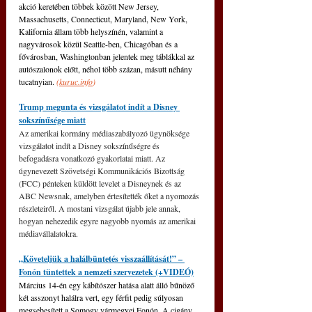
akció keretében többek között New Jersey, 
Massachusetts, Connecticut, Maryland, New York, 
Kalifornia állam több helyszínén, valamint a 
nagyvárosok közül Seattle-ben, Chicagóban és a 
fővárosban, Washingtonban jelentek meg táblákkal az 
autószalonok előtt, néhol több százan, másutt néhány 
tucatnyian. 
(
kuruc.info
)
Trump megunta és vizsgálatot indít a Disney 
sokszínűsége miatt
Az amerikai kormány médiaszabályozó ügynöksége 
vizsgálatot indít a Disney sokszínűségre és 
befogadásra vonatkozó gyakorlatai miatt. Az 
úgynevezett Szövetségi Kommunikációs Bizottság 
(FCC) pénteken küldött levelet a Disneynek és az 
ABC Newsnak, amelyben értesítették őket a nyomozás 
részleteiről. A mostani vizsgálat újabb jele annak, 
hogyan nehezedik egyre nagyobb nyomás az amerikai 
médiavállalatokra.
„Követeljük a halálbüntetés visszaállítását!” – 
Fonón tüntettek a nemzeti szervezetek (+VIDEÓ)
Március 14-én egy kábítószer hatása alatt álló bűnöző 
két asszonyt halálra vert, egy férfit pedig súlyosan 
megsebesített a Somogy vármegyei Fonón. A cigány 