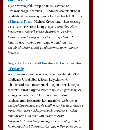
Európai Unió
Újabb vezető jobbközép politikus követeli az 
Oroszországgal szemben 2022-től bevezetett európai 
büntetőintézkedések újragondolását és feloldását – írja 
a 
Financial Times
. Michael Kretschmer, Szászország 
CDU-s miniszterelnöke úgy látja, 
a Moszkva ellen 
bevezetett szankciók többet ártanak az Európai 
Uniónak, mint Vlagyimir Putyin orosz elnök. Ha 
kiderül, hogy jobban gyengíted magad, mint az 
ellenfeled, akkor el kell gondolkoznod azon, mindez 
helyes-e 
Szijjártó: háború alatt békefenntartásról beszélni 
sületlenség
Az uniós országok javaslatai, hogy békefenntartókat 
küldjenek Ukrajnába, teljesen helytelenek és 
elhamarkodottak, mivel ennek még nincsenek meg a 
feltételei. Erről Szijjártó Péter magyar külgazdasági és 
külügyminiszter beszélt az ukrán konfliktus 
rendezésének folyamatát kommentálva.
 „Mindez az 
európai ágaskodás, amely zajlik most jelenleg, teljesen 
irreleváns, mert a békefenntartás kérdése az akkor 
lehet aktuális, ha béke van. Háború alatt 
békefenntartásról beszélni elég sületlen dolog. Tehát, 
hogy lesznek-e békefenntartók, meg mikor és hogyan, 