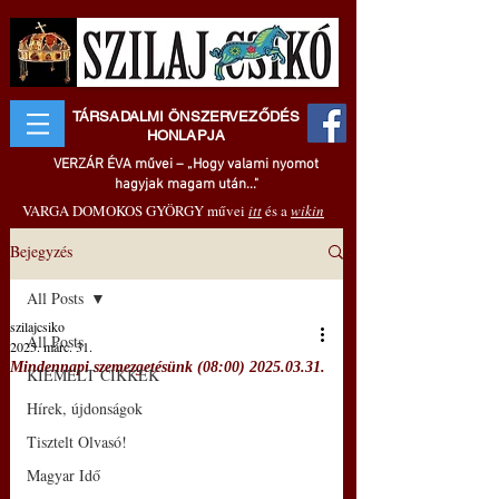
TÁRSADALMI ÖNSZERVEZŐDÉS
HONLAPJA
VERZÁR ÉVA művei – „Hogy valami nyomot
hagyjak magam után..."
VARGA DOMOKOS GYÖRGY művei
itt
és a
wikin
Bejegyzés
All Posts
szilajcsiko
All Posts
2025. márc. 31.
Mindennapi szemezgetésünk (08:00) 2025.03.31.
KIEMELT CIKKEK
Hírek, újdonságok
Tisztelt Olvasó!
Magyar Idő