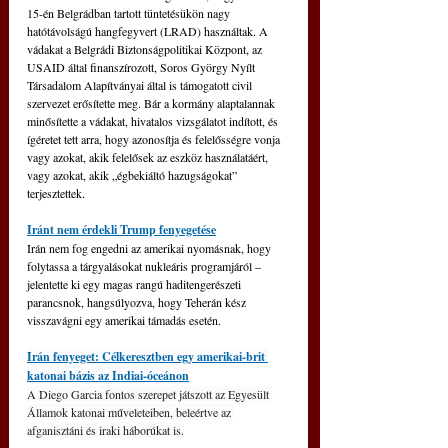
15-én Belgrádban tartott tüntetésükön nagy 
hatótávolságú hangfegyvert (LRAD) használtak. A 
vádakat a Belgrádi Biztonságpolitikai Központ, az 
USAID által finanszírozott, Soros György Nyílt 
Társadalom Alapítványai által is támogatott civil 
szervezet erősítette meg. Bár a kormány alaptalannak 
minősítette a vádakat, hivatalos vizsgálatot indított, és 
ígéretet tett arra, hogy azonosítja és felelősségre vonja 
vagy azokat, akik felelősek az eszköz használatáért, 
vagy azokat, akik „égbekiáltó hazugságokat” 
terjesztettek.
Iránt nem érdekli Trump fenyegetése
Irán nem fog engedni az amerikai nyomásnak, hogy 
folytassa a tárgyalásokat nukleáris programjáról – 
jelentette ki egy magas rangú haditengerészeti 
parancsnok, hangsúlyozva, hogy Teherán kész 
visszavágni egy amerikai támadás esetén.
Irán fenyeget: Célkeresztben egy amerikai-brit 
katonai bázis az Indiai-óceánon
A Diego Garcia fontos szerepet játszott az Egyesült 
Államok katonai műveleteiben, beleértve az 
afganisztáni és iraki háborúkat is.