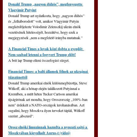
Donald Trump „nagyon dühös”, megfenyegette 
Vlagyimir Putyint
Donald Trump azt nyilatkozta, hogy „nagyon dühös” 
és „felháborodott” volt, amikor Vlagyimir Putyin 
megkérdőjelezte Volodimir Zelenszkij ukrán elnök 
vezetésének hitelességét, hozzátéve, hogy ezek a 
megjegyzések „nem a megfelelő irányba mutatnak.”
A Financial Times a lovak közé dobta a gyeplőt: 
Nem szabad letenni a fegyvert Trump előtt!
A brit lap Trump elleni összefogást sürget.
Financial Times: a balti államok félnek az ukrajnai 
tűzszünettől
Donald Trump amerikai elnök különmegbízottja, Steve 
Witkoff, aki a hónap elején találkozott Putyinnal a 
Kremlben, a múlt héten Tucker Carlson amerikai 
újságírónak azt mondta, hogy Oroszország „100%-ban 
nem” érdekelt a NATO-országok lerohanásában. Azt 
sugallni, hogy Moszkva ilyen terveket táplál, Witkoff 
szerint „abszurd”.
Orosz elnöki limuzinnak hazudta a nyugati sajtó a 
Moszkvában kigyulladt Aurus-t (videó)