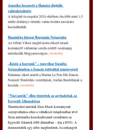
Amerika lecsapott a Hamász digitális 
valutakészletére
A lefoglalt összegeket 2024 októbere óta több mint 1,5 
millió dollárnyi virtuális valuta tisztára mosására 
használhatták.
Hazánkba látogat Benjamin Netanjahu
Az Orbán Viktor meghívására érkező izraeli 
kormányfő várhatóan szerda estétől vasárnapig 
tartózkodik Magyarországon. 
(neokohn)
„Közös a harcunk” – tapsvihar fogadta 
Jeruzsálemben a francia jobboldal reménységét
Hatalmas sikert aratott a Marine Le Pen-féle francia 
Nemzeti Tömörülés vezetőjének, Jordan Bardellának a 
beszéde. 
(neokohn)
"Náci autók" ellen tüntettek az agyhalottak az 
Egyesült Államokban
Tüntetéseket tartottak Elon Musk kormányzati 
szerepvállalása ellen a vállalkozó tulajdonában lévő 
Tesla autómárka kereskedéseinél szombaton az 
Egyesült Államok több államában – írja a HVG. A 
demonstrálók egy előre meghirdetett, összehangolt 