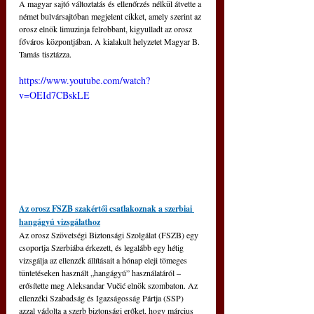
A magyar sajtó változtatás és ellenőrzés nélkül átvette a 
német bulvársajtóban megjelent cikket, amely szerint az 
orosz elnök limuzinja felrobbant, kigyulladt az orosz 
főváros központjában. A kialakult helyzetet Magyar B. 
Tamás tisztázza.
https://www.youtube.com/watch?
v=OEId7CBskLE
Az orosz FSZB szakértői csatlakoznak a szerbiai 
hangágyú vizsgálathoz
Az orosz Szövetségi Biztonsági Szolgálat (FSZB) egy 
csoportja Szerbiába érkezett, és legalább egy hétig 
vizsgálja az ellenzék állításait a hónap eleji tömeges 
tüntetéseken használt „hangágyú” használatáról – 
erősítette meg Aleksandar Vučić elnök szombaton. Az 
ellenzéki Szabadság és Igazságosság Pártja (SSP) 
azzal vádolta a szerb biztonsági erőket, hogy március 