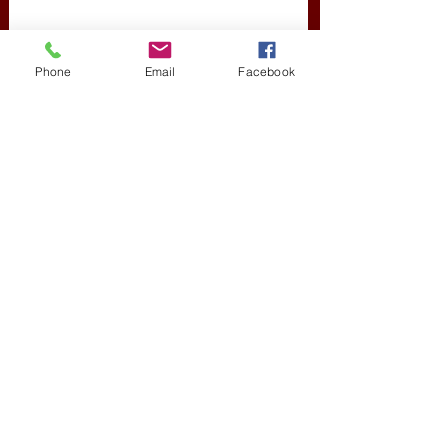
Phone
Email
Facebook
Friss bejegyzések
Az összes megtekintése