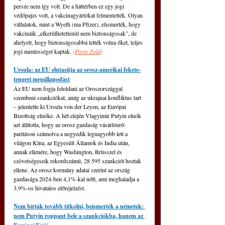
persze nem így volt. De a háttérben ez egy jogi 
védőpajzs volt, a vakcinagyártókat felmentették. Olyan 
vállalatok, mint a Wyeth (ma Pfizer), elismerték, hogy 
vakcináik „elkerülhetetlenül nem biztonságosak”, de 
ahelyett, hogy biztonságosabbá tették volna őket, teljes 
jogi mentességet kaptak. 
(
Piros Zold
)
Ursula: az EU elutasítja az orosz-amerikai fekete-
tengeri megállapodást
Az EU nem fogja feloldani az Oroszországgal 
szembeni szankciókat, amíg az ukrajnai konfliktus tart 
– jelentette ki Ursula von der Leyen, az Európai 
Bizottság elnöke. 
A hét elején Vlagyimir Putyin elnök 
azt állította, hogy az orosz gazdaság vásárlóerő-
paritáson számolva a negyedik legnagyobb lett a 
világon Kína, az Egyesült Államok és India után, 
annak ellenére, hogy Washington, Brüsszel és 
szövetségeseik rekordszámú, 28 595 szankciót hoztak 
ellene. Az orosz kormány adatai szerint az ország 
gazdasága 2024-ben 4,1%-kal nőtt, ami meghaladja a 
3,9%-os hivatalos előrejelzést.
Nem bírták tovább titkolni, beismerték a németek: 
nem Putyin roppant bele a szankciókba, hanem az 