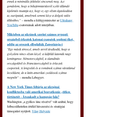
ennek a minimális feltételei sincsenek meg. Azt 
gondolom, hogy a békefenntartásról szóló állandó 
kijelentés mutatja azt, hogy ez egy olyan ágaskodása 
az európaiak, amelynek semmi köze a dolgok valós 
állásához”
 – mondta a külügyminiszter az 
Ultrahang 
YouTube
-csatornának adott interjúban.
Miközben az ukránok szerint számos nyugati 
országból érkeztek katonai csapatok segíteni őket, 
addig az oroszok elfoglalták Zaporizzsja-t
"Egy másik tényező, amely arról árulkodik, hogy a 
győzelem nincs olyan közel: a külföldi katonák nagy 
kontingense. Németországból, a skandináv 
országokból és Franciaországból is érkeztek 
csoportok. A lengyelek és a románok száma váratlanul 
lecsökkent, de a latin-amerikai zsoldosok száma 
megnőtt” 
– mondta Lebegyev.
A New York Times feltárja az ukrajnai 
konfliktusba való amerikai beavatkozás „titkos 
történetét - Átszakadt a hazugság fala?
Washington „a gyilkos lánc részévé” vált azáltal, hogy 
felbecsülhetetlen értékű hírszerzési és stratégiai 
támogatást nyújtott. 
Vilag Helyzete