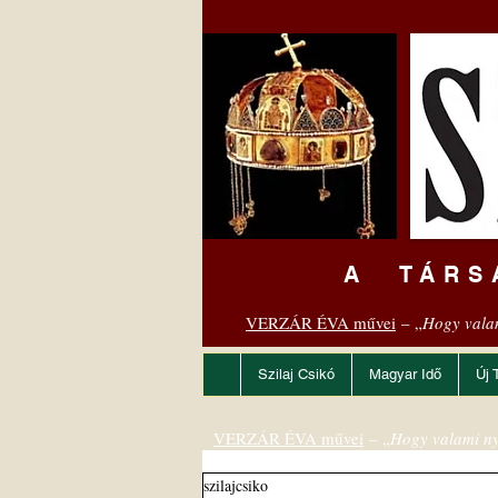
A TÁRS
VERZÁR ÉVA művei
– „
Hogy vala
Szilaj Csikó
Magyar Idő
Új 
VERZÁR ÉVA művei
– „
Hogy valami ny
szilajcsiko