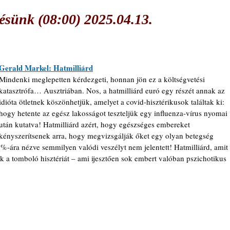
sünk (08:00) 2025.04.13.
Gerald Markel: Hatmilliárd
Mindenki meglepetten kérdezgeti, honnan jön ez a költségvetési 
katasztrófa… Ausztriában. Nos, a hatmilliárd euró egy részét annak az 
idióta ötletnek köszönhetjük, amelyet a covid-hisztérikusok találtak ki: 
hogy hetente az egész lakosságot teszteljük egy influenza-vírus nyomai 
után kutatva! Hatmilliárd azért, hogy egészséges embereket 
kényszerítsenek arra, hogy megvizsgálják őket egy olyan betegség 
%-ára nézve semmilyen valódi veszélyt nem jelentett! Hatmilliárd, amit 
sák a tomboló hisztériát – ami ijesztően sok embert valóban pszichotikus 