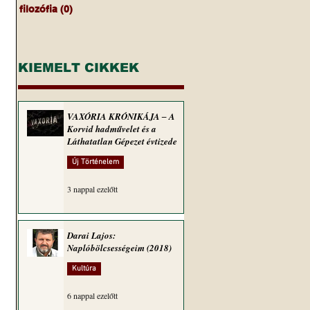
filozófia
(0)
0 bejegyzés
 
 
KIEMELT CIKKEK
VAXÓRIA KRÓNIKÁJA ‒ A
 
Korvid hadművelet és a
Láthatatlan Gépezet évtizede
Új Történelem
3 nappal ezelőtt
Darai Lajos:
Naplóbölcsességeim (2018)
Kultúra
6 nappal ezelőtt