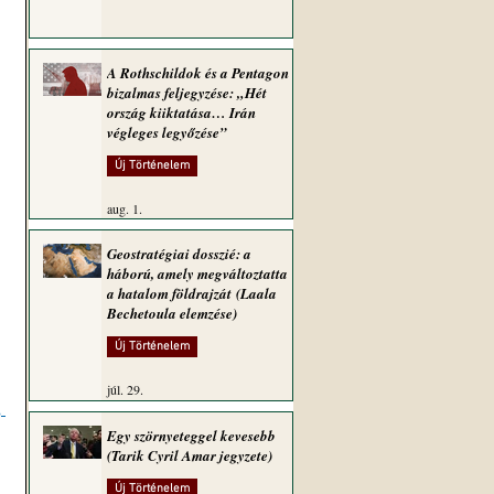
A Rothschildok és a Pentagon
bizalmas feljegyzése: „Hét
ország kiiktatása… Irán
végleges legyőzése”
Új Történelem
aug. 1.
Geostratégiai dosszié: a
háború, amely megváltoztatta
a hatalom földrajzát (Laala
Bechetoula elemzése)
 
Új Történelem
júl. 29.
 
Egy szörnyeteggel kevesebb
(Tarik Cyril Amar jegyzete)
Új Történelem