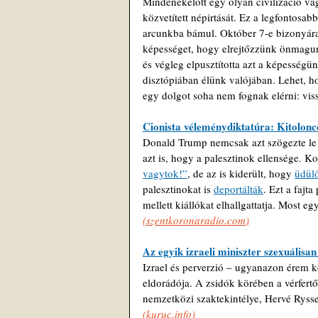
Mindenekelőtt egy olyan civilizáció va
közvetített népirtását. Ez a legfontosa
arcunkba bámul. Október 7-e bizonyára n
képességet, hogy elrejtőzzünk önmagunk
és végleg elpusztította azt a képességü
disztópiában élünk valójában. Lehet, ho
egy dolgot soha nem fognak elérni: vis
Cionista véleménydiktatúra: Kitolonc
Donald Trump nemcsak azt szögezte le 
azt is, hogy a palesztinok ellensége. K
vagytok!”
, de az is kiderült, hogy 
üdül
palesztinokat is 
deportálták
. Ezt a fajt
mellett kiállókat elhallgattatja. Most eg
(
szentkoronaradio.com
)
Az egyik izraeli miniszter szexuálisa
Izrael és perverzió – ugyanazon érem k
eldorádója. A zsidók körében a vérfert
nemzetközi szaktekintélye, Hervé Rys
(
kuruc.info
)