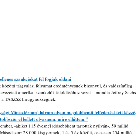
llenes szankciókat fel fogják oldani
közötti tárgyalási folyamat eredményesnek bizonyul, és valószínűleg 
vezetett amerikai szankciók feloldásához vezet – mondta Jeffrey Sachs
on a TASZSZ hírügynökségnek.
 Minisztérium) három olyan megdöbbentő felfedezést tett közzé,
öbbször el kellett olvasnom, mire elhittem.”
 ember, -akiket 115 évesnél idősebbként tartottak nyilván-, 59 millió 
. Másodszor: 28 000 kisgyermek, 1 és 5 év között, összesen 254 millió 