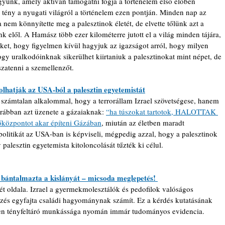
gyunk, amely aktívan támogatni fogja a történelem első élőben 
bb tény a nyugati világról a történelem ezen pontján. Minden nap az 
em könnyítette meg a palesztinok életét, de elvette tőlünk azt a 
 elől. A Hamász több ezer kilométerre jutott el a világ minden tájára, 
nket, hogy figyelmen kívül hagyjuk az igazságot arról, hogy milyen 
gy uralkodóinknak sikerülhet kiirtaniuk a palesztinokat mint népet, de 
szatenni a szemellenzőt.
olhatják az USA-ból a palesztin egyetemistát
számtalan alkalommal, hogy a terrorállam Izrael szövetségese, hanem 
orábban azt üzenete a gázaiaknak: 
“ha túszokat tartotok, HALOTTAK 
őközpontot akar építeni Gázában
, miután az életben maradt 
a politikát az USA-ban is képviseli, mégpedig azzal, hogy a palesztinok 
y palesztin egyetemista kitoloncolását tűzték ki célul. 
n bántalmazta a kislányát – micsoda meglepetés! 
ét oldala. Izrael a gyermekmolesztálók és pedofilok valóságos 
őzés egyfajta családi hagyománynak számít. Ez a kérdés kutatásának 
sen tényfeltáró munkássága nyomán immár tudományos evidencia. 