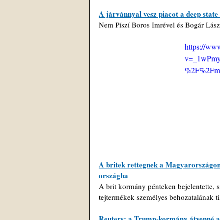
A járvánnyal vesz piacot a deep sta
Nem Píszí Boros Imrével és Bogár Lász
https://ww
v=_1wPmyj
%2F%2Fma
A britek rettegnek a Magyarországon i
országba
A brit kormány pénteken bejelentette, s
tejtermékek személyes behozatalának til
Reuters: a Trump-kormány átvenné az 