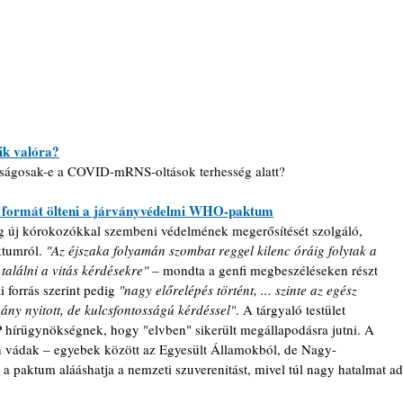
ik valóra?
onságosak-e a COVID-mRNS-oltások terhesség alatt?
s formát ölteni a járványvédelmi WHO-paktum
ág új kórokozókkal szembeni védelmének megerősítését szolgáló, 
ktumról. 
"Az éjszaka folyamán szombat reggel kilenc óráig folytak a 
találni a vitás kérdésekre" 
– mondta a genfi megbeszéléseken részt 
 forrás szerint pedig 
"nagy előrelépés történt, ... szinte az egész 
ány nyitott, de kulcsfontosságú kérdéssel"
. A tárgyaló testület 
 hírügynökségnek, hogy "elvben" sikerült megállapodásra jutni. A 
n vádak – egyebek között az Egyesült Államokból, de Nagy-
y a paktum alááshatja a nemzeti szuverenitást, mivel túl nagy hatalmat ad