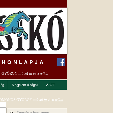
 HONLAPJA
 GYÖRGY művei
itt
és a
wikin
ség
Megjelent újságok
ÁSZF
OMOKOS GYÖRGY művei
itt
és a
wikin