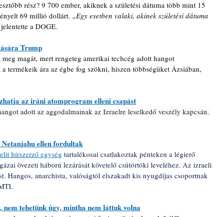
pesztőbb rész? 9 700 ember, akiknek a születési dátuma több mint 15 
nyelt 69 millió dollárt.
 „Egy esetben valaki, akinek születési dátuma 
 jelentette a DOGE.
mására Trump
 meg magát, mert rengeteg amerikai techcég adott hangot 
a termékeik ára az égbe fog szökni, hiszen többségüket Ázsiában, 
atja az iráni atomprogram elleni csapást
 hangot adott az aggodalmainak az Izraelre leselkedő veszély kapcsán. 
s Netanjahu ellen fordultak
elit hírszerző egység
tartalékosai csatlakoztak pénteken a légierő 
ázai övezeti háború lezárását követelő csütörtöki leveléhez. Az izraeli 
st. Hangos, anarchista, valóságtól elszakadt kis nyugdíjas csoportnak 
 MTI.
t, nem tehetünk úgy, mintha nem láttuk volna