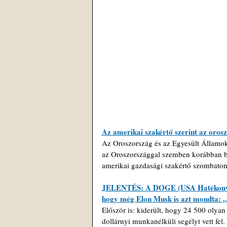
Az amerikai szakértő szerint az orosze
Az Oroszország és az Egyesült Államok 
az Oroszországgal szemben korábban be
amerikai gazdasági szakértő szombat
JELENTÉS: A DOGE (USA Hatékonysági
hogy még Elon Musk is azt mondta: „t
Először is: kiderült, hogy 24 500 olyan
dollárnyi munkanélküli segélyt vett fel