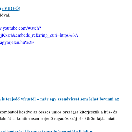
te (+VIDEÓ)
lóval.
w.youtube.com/watch?
Kxz4&embeds_referring_euri=https%3A
gyarjelen.hu%2F
s terjedő vírustól – már egy szendvicset sem lehet bevinni az 
zombattól kezdve az összes uniós országra kiterjesztik a hús- és 
almát  a kontinensen terjedő ragadós száj- és körömfájás miatt.
ellenőrzést Ukrajna tranzitgázvezetéke felett is