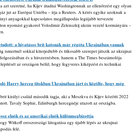
azt szeretné, ha Kijev átadná Washingtonnak az ellenőrzést egy olyan
 gáz jut az Európai Unióba – írja a Reuters. A kérés egyike azoknak a 
ányi anyagokkal kapcsolatos megállapodás legújabb tervezete 
gton nyomást gyakorol Volodimir Zelenszkij ukrán vezető kormányára –
en.
tudott: a hivatásos brit katonák már régóta Ukrajnában vannak
 ismertnél sokkal kiterjedtebb és titkosabb szerepet játszik az ukrajnai
idolgozásában és a hírszerzésben, hanem a The Times beszámolója 
elepítését az országon belül, hogy fegyveres kiképzést és technikai 
dó Harry herceg titokban Ukrajnában járt és közölte, hogy még 
brit királyi család második tagja, aki a Moszkva és Kijev közötti 2022 
atott. Tavaly Sophie, Edinburgh hercegnéje utazott az országba.
rosz elnök és az amerikai elnök különmegbízottja
gy Witkoff oroszországi látogatása egy újabb lépés az ukrajnai 
podás felé.