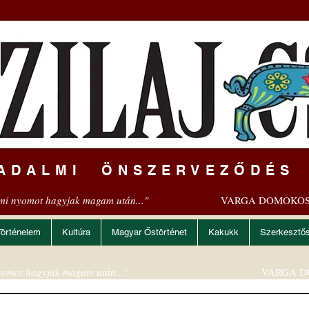
ADALMI ÖNSZERVEZŐDÉS
mi nyomot hagyjak magam után..."
VARGA DOMOKOS
Történelem
Kultúra
Magyar Őstörténet
Kakukk
Szerkesztő
omot hagyjak magam után..."
VARGA D