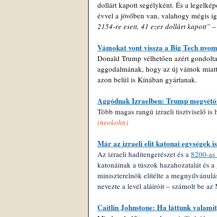
dollárt kapott segélyként. És a legelké
évvel a jövőben van, valahogy mégis igé
2154-re esett, 41 ezer dollárt kapott”
 –
Vámokat vont vissza a Big Tech nyo
Donald Trump vélhetően azért gondolta
aggodalmának, hogy az új vámok miatt 
azon belül is Kínában gyártanak. 
Aggódnak Izraelben: Trump megvétózh
Több magas rangú izraeli tisztviselő is
(neokohn)
Már az izraeli elit katonai egységek i
Az izraeli haditengerészet és a
8200-as 
katonáinak a túszok hazahozatalát és a g
miniszterelnök elítélte a megnyilvánulá
nevezte a levél aláíróit – számolt be az
Caitlin Johnstone: Ha láttunk valami