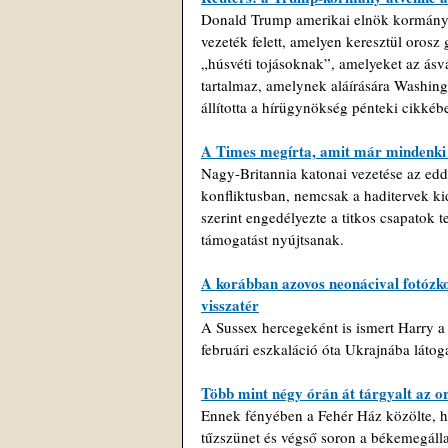
Donald Trump amerikai elnök kormánya 
vezeték felett, amelyen keresztül orosz
„húsvéti tojásoknak”, amelyeket az ásv
tartalmaz, amelynek aláírására Washin
állította a hírügynökség pénteki cikkéb
A Times megírta, amit már mindenki 
Nagy-Britannia katonai vezetése az eddig
konfliktusban, nemcsak a haditervek k
szerint engedélyezte a titkos csapatok t
támogatást nyújtsanak.
A korábban azovos neonácival fotózko
visszatér
A Sussex hercegeként is ismert Harry a 
februári eszkaláció óta Ukrajnába látog
Több mint négy órán át tárgyalt az o
Ennek fényében a Fehér Ház közölte, ho
tűzszünet és végső soron a békemegálla