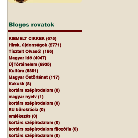
Blogos rovatok
KIEMELT CIKKEK
(675)
675 bejegyzés
Hírek, újdonságok
(2771)
2771 bejegyzés
Tisztelt Olvasó!
(156)
156 bejegyzés
Magyar Idő
(4047)
4047 bejegyzés
Új Történelem
(6935)
6935 bejegyzés
Kultúra
(6801)
6801 bejegyzés
Magyar Őstörténet
(117)
117 bejegyzés
Kakukk
(8)
8 bejegyzés
kortárs szépirodalom
(0)
0 bejegyzés
magyar nyelv
(1)
1 bejegyzés
kortárs szépirodalom
(0)
0 bejegyzés
EU bürokrácia
(0)
0 bejegyzés
emlékezés
(0)
0 bejegyzés
kortárs szépirodalom
(0)
0 bejegyzés
kortárs szépirodalom filozófia
(0)
0 bejegyzés
kortárs szépirodalom
(0)
0 bejegyzés