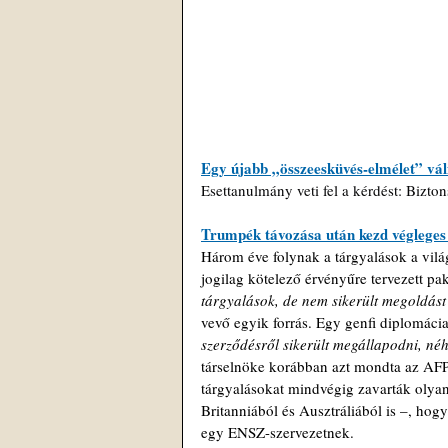
Egy újabb „összeesküvés-elmélet” vál
Esettanulmány veti fel a kérdést: Bizt
Trumpék távozása után kezd véglege
Három éve folynak a tárgyalások a vil
jogilag kötelező érvényűre tervezett pa
tárgyalások, de nem sikerült megoldást 
vevő egyik forrás. Egy genfi diplomáciai
szerződésről sikerült megállapodni, néh
társelnöke korábban azt mondta az AFP
tárgyalásokat mindvégig zavarták olya
Britanniából és Ausztráliából is –, hog
egy ENSZ-szervezetnek.