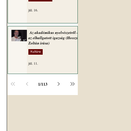
júl. 16.
Az akadémikus nyelvészetről –
az elhallgatott igazság (Hosszú
Zoltán írása)
Kultúra
júl. 11.
1
/
113