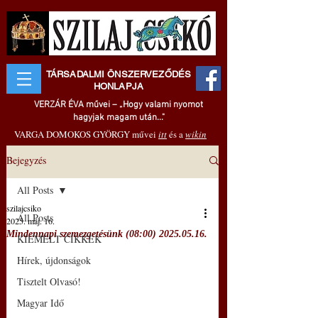
TÁRSADALMI ÖNSZERVEZŐDÉS
HONLAPJA
VERZÁR ÉVA művei – „Hogy valami nyomot
hagyjak magam után..."
VARGA DOMOKOS GYÖRGY művei
itt
és a
wikin
Bejegyzés
All Posts
szilajcsiko
All Posts
2025. máj. 16.
Mindennapi szemezgetésünk (08:00) 2025.05.16.
KIEMELT CIKKEK
Hírek, újdonságok
Tisztelt Olvasó!
Magyar Idő