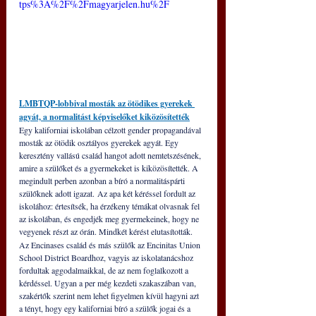
tps%3A%2F%2Fmagyarjelen.hu%2F
LMBTQP-lobbival mosták az ötödikes gyerekek 
agyát, a normalitást képviselőket kiközösítették
Egy kaliforniai iskolában célzott gender propagandával 
mosták az ötödik osztályos gyerekek agyát. Egy 
keresztény vallású család hangot adott nemtetszésének, 
amire a szülőket és a gyermekeket is kiközösítették. A 
megindult perben azonban a bíró a normalitáspárti 
szülőknek adott igazat. Az apa két kéréssel fordult az 
iskolához: értesítsék, ha érzékeny témákat olvasnak fel 
az iskolában, és engedjék meg gyermekeinek, hogy ne 
vegyenek részt az órán.
Mindkét kérést elutasították. 
Az Encinases család és más szülők az Encinitas Union 
School District Boardhoz, vagyis az iskolatanácshoz 
fordultak aggodalmaikkal, de az nem foglalkozott a 
kérdéssel. Ugyan a per még kezdeti szakaszában van, 
szakértők szerint nem lehet figyelmen kívül hagyni azt 
a tényt, hogy egy kaliforniai bíró a szülők jogai és a 