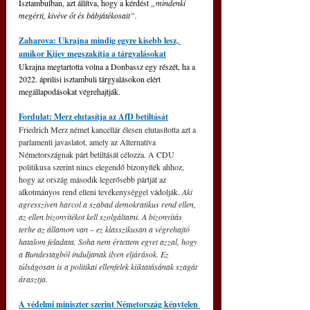
Isztambulban, azt állítva, hogy a kérdést 
„mindenki 
megérti, kivéve őt és bábjátékosait”.
Zaharova: Ukrajna mindig egyre kisebb lesz, 
amikor Kijev megszakítja a tárgyalásokat
Ukrajna megtartotta volna a Donbassz egy részét, ha a 
2022. áprilisi isztambuli tárgyalásokon elért 
megállapodásokat végrehajtják.
Fordulat: Merz elutasítja az AfD betiltását
Friedrich Merz német kancellár élesen elutasította azt a 
parlamenti javaslatot, amely az Alternatíva 
Németországnak párt betiltását célozza. A CDU 
politikusa szerint nincs elegendő bizonyíték ahhoz, 
hogy az ország második legerősebb pártját az 
alkotmányos rend elleni tevékenységgel vádolják. 
Aki 
agresszíven harcol a szabad demokratikus rend ellen, 
az ellen bizonyítékot kell szolgáltatni. A bizonyítás 
terhe az államon van – ez klasszikusan a végrehajtó 
hatalom feladata. Soha nem értettem egyet azzal, hogy 
a Bundestagból induljanak ilyen eljárások. Ez 
túlságosan is a politikai ellenfelek kiiktatásának szagát 
árasztja.
A védelmi miniszter szerint Németország kénytelen 