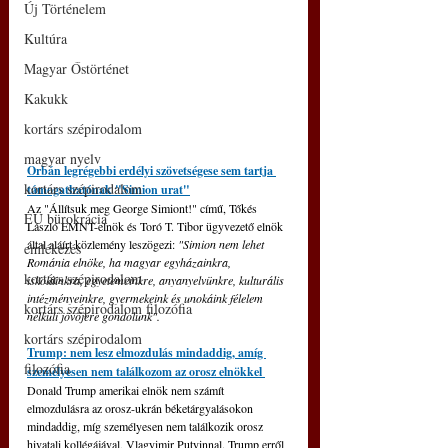
Új Történelem
Kultúra
Magyar Őstörténet
Kakukk
kortárs szépirodalom
magyar nyelv
Orbán legrégebbi erdélyi szövetségese sem tartja 
kortárs szépirodalom
támogathatónak "Simion urat"
Az "Állítsuk meg George Simiont!" című, Tőkés 
EU bürokrácia
László EMNT-elnök és Toró T. Tibor ügyvezető elnök 
által aláírt közlemény leszögezi: 
"Simion nem lehet 
emlékezés
Románia elnöke, ha magyar egyházainkra, 
kortárs szépirodalom
iskoláinkra, egyetemeinkre, anyanyelvünkre, kulturális 
intézményeinkre, gyermekeink és unokáink félelem 
kortárs szépirodalom filozófia
nélküli jövőjére gondolunk".
kortárs szépirodalom
Trump: nem lesz elmozdulás mindaddig, amíg 
filozófia
személyesen nem találkozom az orosz elnökkel 
Donald Trump amerikai elnök nem számít 
elmozdulásra az orosz-ukrán béketárgyalásokon 
mindaddig, míg személyesen nem találkozik orosz 
hivatali kollégájával, Vlagyimir Putyinnal. Trump erről 