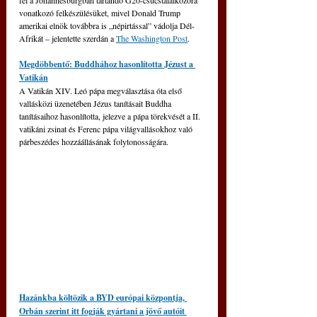
fel a Johannesburgban tartandó G20-csúcstalálkozóra 
vonatkozó felkészülésüket, mivel Donald Trump 
amerikai elnök továbbra is „népirtással” vádolja Dél-
Afrikát – jelentette szerdán a 
The Washington Post
.
Megdöbbentő: Buddhához hasonlította Jézust a 
Vatikán
A Vatikán XIV. Leó pápa megválasztása óta első 
vallásközi üzenetében Jézus tanításait Buddha 
tanításaihoz hasonlította, jelezve a pápa törekvését a II. 
vatikáni zsinat és Ferenc pápa világvallásokhoz való 
párbeszédes hozzáállásának folytonosságára.
Hazánkba költözik a BYD európai központja, 
Orbán szerint itt fogják gyártani a jövő autóit 