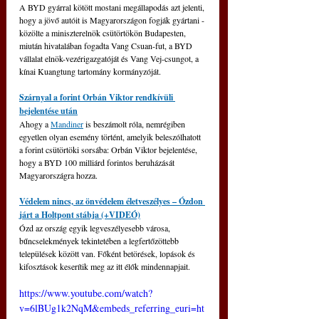
A BYD gyárral kötött mostani megállapodás azt jelenti, 
hogy a jövő autóit is Magyarországon fogják gyártani - 
közölte a miniszterelnök csütörtökön Budapesten, 
miután hivatalában fogadta Vang Csuan-fut, a BYD 
vállalat elnök-vezérigazgatóját és Vang Vej-csungot, a 
kínai Kuangtung tartomány kormányzóját.
Szárnyal a forint Orbán Viktor rendkívüli 
bejelentése után
Ahogy a 
Mandiner
 is beszámolt róla, nemrégiben 
egyetlen olyan esemény történt, amelyik beleszólhatott 
a forint csütörtöki sorsába: Orbán Viktor bejelentése, 
hogy a BYD 100 milliárd forintos beruházását 
Magyarországra hozza.
Védelem nincs, az önvédelem életveszélyes – Ózdon 
járt a Holtpont stábja (+VIDEÓ)
Ózd az ország egyik legveszélyesebb városa, 
bűncselekmények tekintetében a legfertőzöttebb 
települések között van. Főként betörések, lopások és 
kifosztások keserítik meg az itt élők mindennapjait.
https://www.youtube.com/watch?
v=6lBUg1k2NqM&embeds_referring_euri=ht