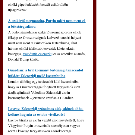
elnöki gépe fedélzetén beszélt csütörtökön 
újságíróknak.
A szakértő megmondta, Putyin miért nem ment el 
a béketárgyalásra
A biztonságpolitikai szakértő szerint az orosz elnök 
főképp az Oroszországnak kedvező harctéri helyzet 
miatt nem ment el csütörtökön Isztambulba, ahol 
hármas elnöki találkozót terveztek közte, ukrán 
kollégája, 
Volodimir Zelenszkij 
és az amerikai államfő, 
Donald Trump között. 
Guardian: a brit kormány biztonsági tanácsadót 
küldött Zelenszkij mellé Isztambulba
London állítólag egy tanácsadót küld Isztambulba, 
hogy az Oroszországgal folytatott tárgyalások előtt 
átadja ajánlásait Volodimir Zelenszkij ukrán 
kormányfőnek – jelentette szerdán a Guardian.
Lavrov: Zelenszkij szánalmas alak, akinek abba 
kellene hagynia az ostoba viselkedést
Lavrov bírálta az ukrán vezető azon követelését, hogy 
Vlagyimir Putyin orosz elnök személyesen vegyen 
részt a közelgő tárgyalásokon a törökországi 