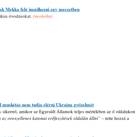
ttak Mekka felé imádkozni egy mecsetben
likus óvodásokat. 
(neokohn)
yel muskétás nem tudja elérni Ukrajna győzelmét
k sikerrel, amikor az Egyesült Államok teljes mértékben az ő oldalukon 
az oroszellenes katonai erőfeszítések oldalán állni” 
– tette hozzá a 