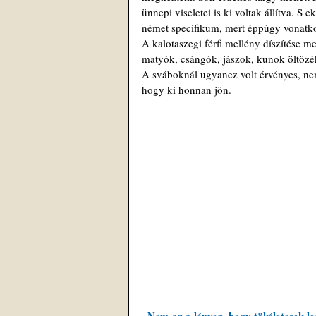
ünnepi viseletei is ki voltak állítva. S
német specifikum, mert éppúgy vonatko
A kalotaszegi férfi mellény díszítése m
matyók, csángók, jászok, kunok öltözéke
A sváboknál ugyanez volt érvényes, ne
hogy ki honnan jön.