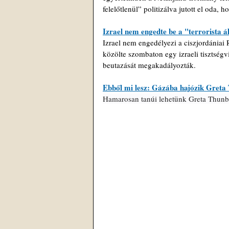
felelőtlenül” politizálva jutott el oda, 
Izrael nem engedte be a "terrorista á
Izrael nem engedélyezi a ciszjordániai 
közölte szombaton egy izraeli tisztségv
beutazását megakadályozták.
Ebből mi lesz: Gázába hajózik Greta
Hamarosan tanúi lehetünk Greta Thunber