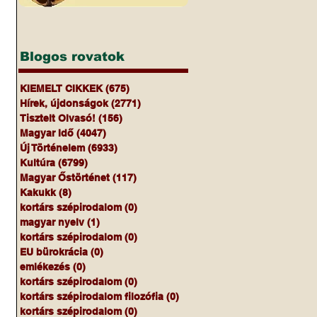
Blogos rovatok
KIEMELT CIKKEK
(675)
675 bejegyzés
Hírek, újdonságok
(2771)
2771 bejegyzés
Tisztelt Olvasó!
(156)
156 bejegyzés
Magyar Idő
(4047)
4047 bejegyzés
Új Történelem
(6933)
6933 bejegyzés
Kultúra
(6799)
6799 bejegyzés
Magyar Őstörténet
(117)
117 bejegyzés
Kakukk
(8)
8 bejegyzés
kortárs szépirodalom
(0)
0 bejegyzés
magyar nyelv
(1)
1 bejegyzés
kortárs szépirodalom
(0)
0 bejegyzés
EU bürokrácia
(0)
0 bejegyzés
emlékezés
(0)
0 bejegyzés
kortárs szépirodalom
(0)
0 bejegyzés
kortárs szépirodalom filozófia
(0)
0 bejegyzés
kortárs szépirodalom
(0)
0 bejegyzés