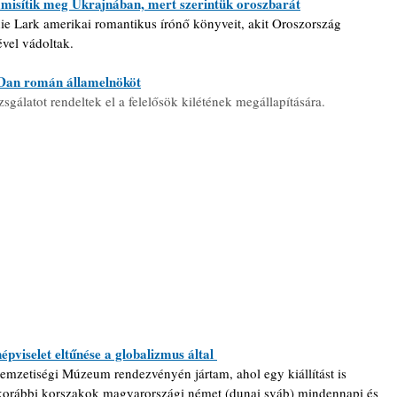
mmisítik meg Ukrajnában, mert szerintük oroszbarát
e Lark amerikai romantikus írónő könyveit, akit Oroszország 
ével vádoltak.
Dan román államelnököt
zsgálatot rendeltek el a felelősök kilétének megállapítására.
népviselet eltűnése a globalizmus által 
emzetiségi Múzeum rendezvényén jártam, ahol egy kiállítást is 
korábbi korszakok magyarországi német (dunai sváb) mindennapi és 