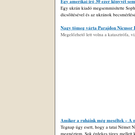
Egy amerikai író 30 ezer könyvét se
Egy ukrán kiadó megsemmisítette Sophi
dicsőítésével és az ukránok becsmérlés
Nagy tömeg várta Parajdon Nicusor 
Megelőzhető lett volna a katasztrófa, vi
Amikor a ruháink még meséltek 
–
 A 
Tegnap úgy esett, hogy a tatai Német N
megnéztem. Sok érdekes tárgy mellett 