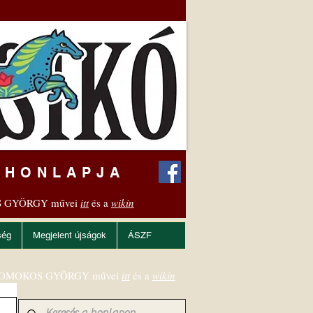
 HONLAPJA
 GYÖRGY művei
itt
és a
wikin
ség
Megjelent újságok
ÁSZF
OMOKOS GYÖRGY művei
itt
és a
wikin