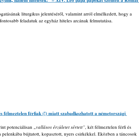
együnk, hanem hitelesek!” – XIV. Leó pápa papokat szentelt a Római
gatásának liturgikus jelentéséről, valamint arról elmélkedett, hogy a 
fontosabb feladatuk az egyház hiteles arcának felmutatása.
és félmeztelen férfiak (!) miatt szabadkozhatott a németországi 
int potenciálisan 
„vallásos érzületet sértett”
, 
két félmeztelen férfi és 
n pelenkába bújtatott, kopasztott, nyers csirkékkel. 
Eközben a táncosok 