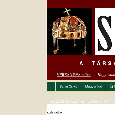
A TÁRS
VERZÁR ÉVA művei
– „
Hogy vala
Szilaj Csikó
Magyar Idő
Új 
VERZÁR ÉVA művei
– „
Hogy valami ny
szilajcsiko