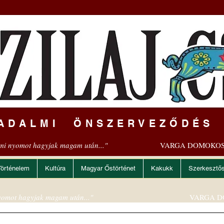
ADALMI ÖNSZERVEZŐDÉS
mi nyomot hagyjak magam után..."
VARGA DOMOKOS
Történelem
Kultúra
Magyar Őstörténet
Kakukk
Szerkesztő
omot hagyjak magam után..."
VARGA D