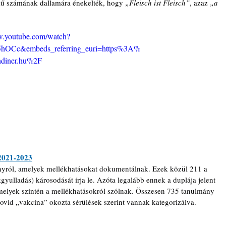
című számának dallamára énekelték, hogy 
„Fleisch ist Fleisch”
, azaz 
„a 
w.youtube.com/watch?
hOCc&embeds_referring_euri=https%3A%
diner.hu%2F
 2021-2023
ányról, amelyek mellékhatásokat dokumentálnak. Ezek közül 211 a 
gyulladás) károsodását írja le. Azóta legalább ennek a duplája jelent 
melyek szintén a mellékhatásokról szólnak. Összesen 735 tanulmány 
Covid „vakcina” okozta sérülések szerint vannak kategorizálva. 