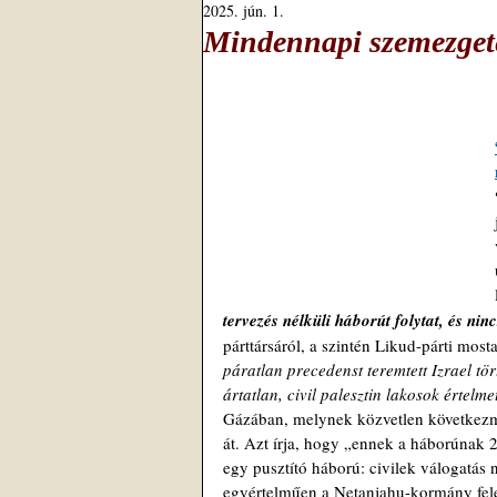
2025. jún. 1.
Mindennapi szemezgeté
tervezés nélküli háborút folytat, és nin
párttársáról, a szintén Likud-párti mosta
páratlan precedenst teremtett Izrael tö
ártatlan, civil palesztin lakosok értelm
Gázában, melynek közvetlen következ
át. Azt írja, hogy „ennek a háborúnak 20
egy pusztító háború: civilek válogatás 
egyértelműen a Netanjahu-kormány felel