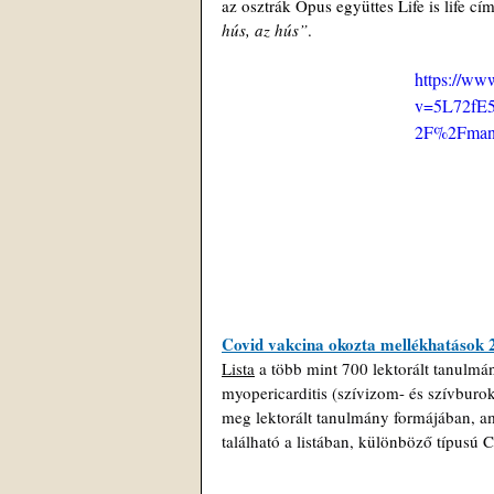
az osztrák Opus együttes Life is life 
hús, az hús”
.
https://ww
v=5L72fE5
2F%2Fman
Covid vakcina okozta mellékhatások
Lista
 a több mint 700 lektorált tanulm
myopericarditis (szívizom- és szívburok
meg lektorált tanulmány formájában, a
található a listában, különböző típusú 