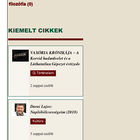
filozófia
(0)
0 bejegyzés
KIEMELT CIKKEK
VAXÓRIA KRÓNIKÁJA ‒ A
Korvid hadművelet és a
Láthatatlan Gépezet évtizede
Új Történelem
2 nappal ezelőtt
Darai Lajos:
Naplóbölcsességeim (2018)
Kultúra
5 nappal ezelőtt