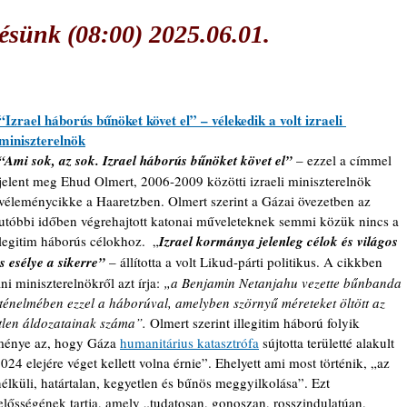
sünk (08:00) 2025.06.01.
“Izrael háborús bűnöket követ el” – vélekedik a volt izraeli 
miniszterelnök
“Ami sok, az sok. Izrael háborús bűnöket követ el” 
– ezzel a címmel 
jelent meg Ehud Olmert, 2006-2009 közötti izraeli miniszterelnök 
véleménycikke a Haaretzben. Olmert szerint a Gázai övezetben az 
utóbbi időben végrehajtott katonai műveleteknek semmi közük nincs a 
legitim háborús célokhoz.  „
Izrael kormánya jelenleg célok és világos 
cs esélye a sikerre”
 – állította a volt Likud-párti politikus. A cikkben 
ni miniszterelnökről azt írja: 
„a Benjamin Netanjahu vezette bűnbanda 
rténelmében ezzel a háborúval, amelyben szörnyű méreteket öltött az 
etlen áldozatainak száma”. 
Olmert szerint illegitim háború folyik 
ménye az, hogy Gáza 
humanitárius katasztrófa
 sújtotta területté alakult 
24 elejére véget kellett volna érnie”. Ehelyett ami most történik, „az 
nélküli, határtalan, kegyetlen és bűnös meggyilkolása”. Ezt 
ősségének tartja, amely „tudatosan, gonoszan, rosszindulatúan, 