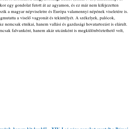
 ekkor egy gondolat futott át az agyamon, és ez már nem kifejezetten 
zik a magyar népviseletre és Európa valamennyi népének viseletére is.
egmutatta a viselő vagyonát és tekintélyét. A székelyek, palócok, 
 nemcsak etnikai, hanem vallási és gazdasági hovatartozást is elárult. 
mcsak falvanként, hanem akár utcánként is megkülönböztethető volt, 