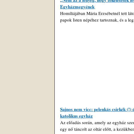
„Nem az a lényeg, hogy tökéletesek l
Egyházmegyének
Homíliájában Mária Erzsébetnél tett láto
papok Isten népéhez tartoznak, és a leg
Sajnos nem vicc: pelenkás csirkék (!) 
katolikus egyház
Az előadás során, amely az egyház szer
egy nő táncolt az oltár előtt, a kezükbe