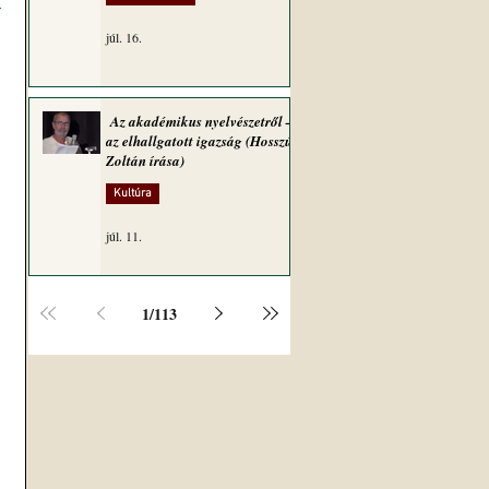
 
júl. 16.
Az akadémikus nyelvészetről –
az elhallgatott igazság (Hosszú
Zoltán írása)
Kultúra
júl. 11.
1
/
113