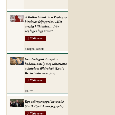
 
A Rothschildok és a Pentagon
bizalmas feljegyzése: „Hét
ország kiiktatása… Irán
végleges legyőzése”
Új Történelem
6 nappal ezelőtt
Geostratégiai dosszié: a
háború, amely megváltoztatta
a hatalom földrajzát (Laala
Bechetoula elemzése)
Új Történelem
júl. 29.
Egy szörnyeteggel kevesebb
(Tarik Cyril Amar jegyzete)
Új Történelem