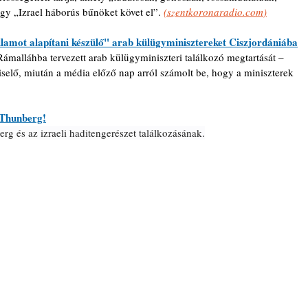
hogy „Izrael háborús bűnöket követ el”. 
(
szentkoronaradio.com
)
llamot alapítani készülő" arab külügyminisztereket Ciszjordániába
Rámalláhba tervezett arab külügyminiszteri találkozó megtartását 
–
iselő, miután a média előző nap arról számolt be, hogy a miniszterek 
 Thunberg!
g és az izraeli haditengerészet találkozásának.