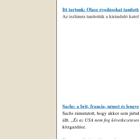
Itt tartunk: Olasz óvodásokat taníto
Az iszlámra tanították a kiránduló kato
Sachs: a brit, francia, német és leng
Sachs rámutatott, hogy akkor sem járta
állt. 
„És az USA nem fog következetesen 
közgazdász.