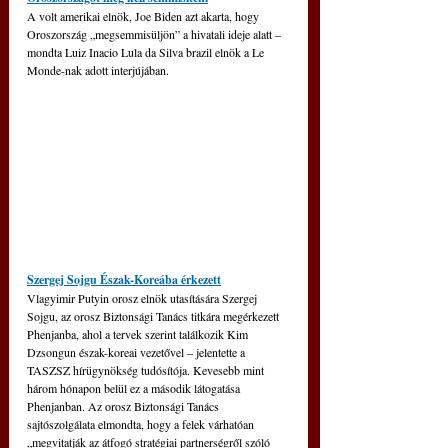
A volt amerikai elnök, Joe Biden azt akarta, hogy 
Oroszország „megsemmisüljön” a hivatali ideje alatt – 
mondta Luiz Inacio Lula da Silva brazil elnök a Le 
Monde-nak adott interjújában.
Szergej Sojgu Észak-Koreába érkezett
Vlagyimir Putyin orosz elnök utasítására Szergej 
Sojgu, az orosz Biztonsági Tanács titkára megérkezett 
Phenjanba, ahol a tervek szerint találkozik Kim 
Dzsongun észak-koreai vezetővel – jelentette a 
TASZSZ hírügynökség tudósítója. Kevesebb mint 
három hónapon belül ez a második látogatása 
Phenjanban. 
Az orosz Biztonsági Tanács 
sajtószolgálata elmondta, hogy a felek várhatóan 
„megvitatják az átfogó stratégiai partnerségről szóló 