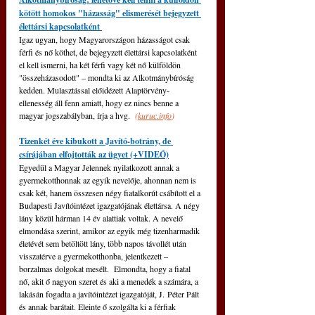
kötött homokos "házasság" elismerését bejegyzett 
élettársi kapcsolatként 
Igaz ugyan, hogy Magyarországon házasságot csak 
férfi és nő köthet, de bejegyzett élettársi kapcsolatként 
el kell ismerni, ha két férfi vagy két nő külföldön 
"összeházasodott" – mondta ki az Alkotmánybíróság 
kedden. Mulasztással előidézett Alaptörvény-
ellenesség áll fenn amiatt, hogy ez nincs benne a 
magyar jogszabályban, írja a hvg. 
(
kuruc.info
)
Tizenkét éve kibukott a Javító-botrány, de 
csírájában elfojtották az ügyet (+VIDEÓ)
Egyedül a Magyar Jelennek nyilatkozott annak a 
gyermekotthonnak az egyik nevelője, ahonnan nem is 
csak két, hanem összesen négy fiatalkorút csábított el a 
Budapesti Javítóintézet igazgatójának élettársa. A négy 
lány közül hárman 14 év alattiak voltak. A nevelő 
elmondása szerint, amikor az egyik még tizenharmadik 
életévét sem betöltött lány, több napos távollét után 
visszatérve a gyermekotthonba, jelentkezett – 
borzalmas dolgokat mesélt.  Elmondta, hogy a fiatal 
nő, akit ő nagyon szeret és aki a menedék a számára, a 
lakásán fogadta a javítóintézet igazgatóját, J. Péter Pált 
és annak barátait. Eleinte ő szolgálta ki a férfiak 