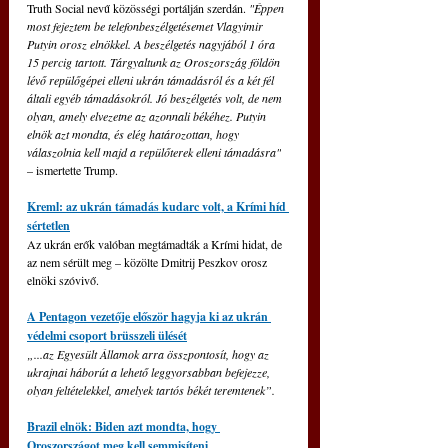
Truth Social nevű közösségi portálján szerdán. 
"Éppen 
most fejeztem be telefonbeszélgetésemet Vlagyimir 
Putyin orosz elnökkel. A beszélgetés nagyjából 1 óra 
15 percig tartott. Tárgyaltunk az Oroszország földön 
lévő repülőgépei elleni ukrán támadásról és a két fél 
általi egyéb támadásokról. Jó beszélgetés volt, de nem 
olyan, amely elvezetne az azonnali békéhez. Putyin 
elnök azt mondta, és elég határozottan, hogy 
válaszolnia kell majd a repülőterek elleni támadásra"
–
 ismertette Trump.
Kreml: az ukrán támadás kudarc volt, a Krími híd 
sértetlen
Az ukrán erők valóban megtámadták a Krími hidat, de 
az nem sérült meg – közölte Dmitrij Peszkov orosz 
elnöki szóvivő.
A Pentagon vezetője először hagyja ki az ukrán 
védelmi csoport brüsszeli ülését
„...az Egyesült Államok arra összpontosít, hogy az 
ukrajnai háborút a lehető leggyorsabban befejezze, 
olyan feltételekkel, amelyek tartós békét teremtenek”.
Brazil elnök: Biden azt mondta, hogy 
Oroszországot meg kell semmisíteni