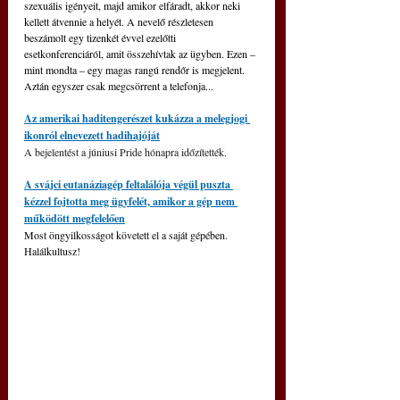
szexuális igényeit, majd amikor elfáradt, akkor neki 
kellett átvennie a helyét. A nevelő részletesen 
beszámolt egy tizenkét évvel ezelőtti 
esetkonferenciáról, amit összehívtak az ügyben. Ezen – 
mint mondta – egy magas rangú rendőr is megjelent. 
Aztán egyszer csak megcsörrent a telefonja...
Az amerikai haditengerészet kukázza a melegjogi 
ikonról elnevezett hadihajóját
A bejelentést a júniusi Pride hónapra időzítették.
A svájci eutanáziagép feltalálója végül puszta 
kézzel fojtotta meg ügyfelét, amikor a gép nem 
működött megfelelően
Most öngyilkosságot követett el a saját gépében. 
Halálkultusz!