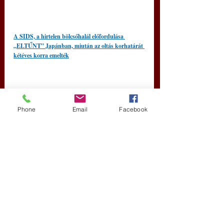
A SIDS, a hirtelen bölcsőhalál előfordulása 
„ELTŰNT” Japánban, miután az oltás korhatárát 
kétéves korra emelték
Phone
Email
Facebook