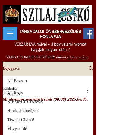
TÁRSADALMI ÖNSZERVEZŐDÉS
HONLAPJA
VERZÁR ÉVA művei – „Hogy valami nyomot
hagyjak magam után..."
VARGA DOMOKOS GYÖRGY művei
itt
és a
wikin
Bejegyzés
All Posts
szilajcsiko
All Posts
2025. jún. 5.
Mindennapi szemezgetésünk (08:00) 2025.06.05.
KIEMELT CIKKEK
Hírek, újdonságok
Tisztelt Olvasó!
Magyar Idő