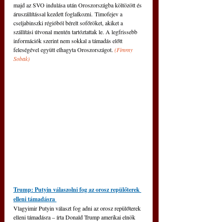
majd az SVO indulása után Oroszországba költözött és 
áruszállítással kezdett foglalkozni. Timofejev a 
cseljabinszki régióból bérelt sofőröket, akiket a 
szállítási útvonal mentén tartóztattak le. A legfrissebb 
információk szerint nem sokkal a támadás előtt 
feleségével együtt elhagyta Oroszországot. 
(
Fimmy 
Sobak)
Trump: Putyin válaszolni fog az orosz repülőterek 
elleni támadásra 
Vlagyimir Putyin választ fog adni az orosz repülőterek 
elleni támadásra 
–
 írta Donald Trump amerikai elnök 