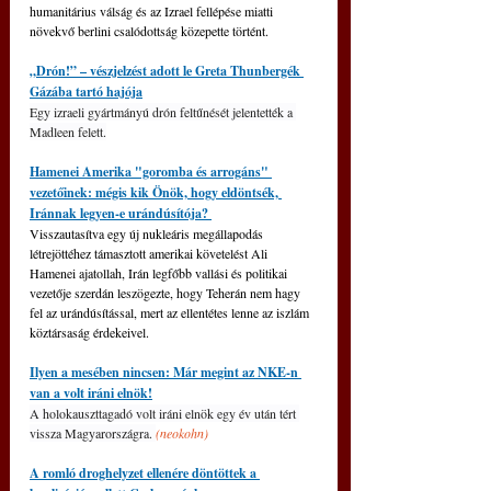
humanitárius válság és az Izrael fellépése miatti 
növekvő berlini csalódottság közepette történt.
„Drón!” – vészjelzést adott le Greta Thunbergék 
Gázába tartó hajója
Egy izraeli gyártmányú drón feltűnését jelentették a 
Madleen felett.
Hamenei Amerika "goromba és arrogáns" 
vezetőinek: mégis kik Önök, hogy eldöntsék, 
Iránnak legyen-e urándúsítója? 
Visszautasítva egy új nukleáris megállapodás 
létrejöttéhez támasztott amerikai követelést Ali 
Hamenei ajatollah, Irán legfőbb vallási és politikai 
vezetője szerdán leszögezte, hogy Teherán nem hagy 
fel az urándúsítással, mert az ellentétes lenne az iszlám 
köztársaság érdekeivel.
Ilyen a mesében nincsen: Már megint az NKE-n 
van a volt iráni elnök!
A holokauszttagadó volt iráni elnök egy év után tért 
vissza Magyarországra. 
(neokohn)
A romló droghelyzet ellenére döntöttek a 