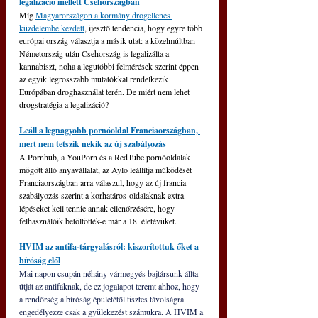
legalizáció mellett Csehországban
Míg 
Magyarországon a kormány drogellenes 
küzdelembe kezdett
, ijesztő tendencia, hogy egyre több 
európai ország választja a másik utat: a közelmúltban 
Németország után Csehország is legalizálta a 
kannabiszt, noha a legutóbbi felmérések szerint éppen 
az egyik legrosszabb mutatókkal rendelkezik 
Európában droghasználat terén. De miért nem lehet 
drogstratégia a legalizáció?
Leáll a legnagyobb pornóoldal Franciaországban, 
mert nem tetszik nekik az új szabályozás
A Pornhub, a YouPorn és a RedTube pornóoldalak 
mögött álló anyavállalat, az Aylo leállítja működését 
Franciaországban arra válaszul, hogy az új francia 
szabályozás szerint a korhatáros oldalaknak extra 
lépéseket kell tennie annak ellenőrzésére, hogy 
felhasználóik betöltötték-e már a 18. életévüket.
HVIM az antifa-tárgyalásról: kiszorítottuk őket a 
bíróság elől
Mai napon csupán néhány vármegyés bajtársunk állta 
útját az antifáknak, de ez jogalapot teremt ahhoz, hogy 
a rendőrség a bíróság épületétől tisztes távolságra 
engedélyezze csak a gyülekezést számukra. A HVIM a 