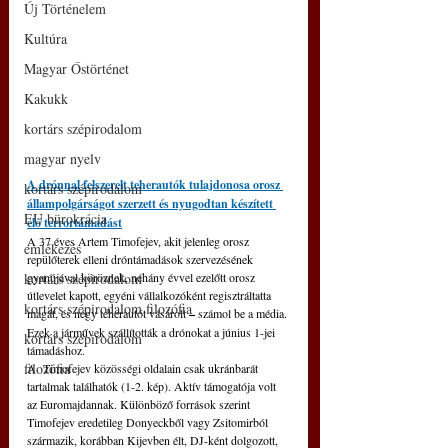
Új Történelem
Kultúra
Magyar Őstörténet
Kakukk
kortárs szépirodalom
magyar nyelv
A drónnal felszerelt teherautók tulajdonosa orosz 
kortárs szépirodalom
állampolgárságot szerzett és nyugodtan készített 
EU bürokrácia
elő terrortámadást
A 37 éves Artem Timofejev, akit jelenleg orosz 
emlékezés
repülőterek elleni dróntámadások szervezésének 
kortárs szépirodalom
gyanújával köröznek, néhány évvel ezelőtt orosz 
útlevelet kapott, egyéni vállalkozóként regisztráltatta 
kortárs szépirodalom filozófia
magát, és négy teherautót vásárolt 
–
 számol be a média. 
Ezek a járművek szállították a drónokat a június 1-jei 
kortárs szépirodalom
támadáshoz.
filozófia
A  Timofejev közösségi oldalain csak ukránbarát 
tartalmak találhatók (1-2. kép). Aktív támogatója volt 
az Euromajdannak. Különböző források szerint 
Timofejev eredetileg Donyeckből vagy Zsitomirból 
származik, korábban Kijevben élt, DJ-ként dolgozott, 