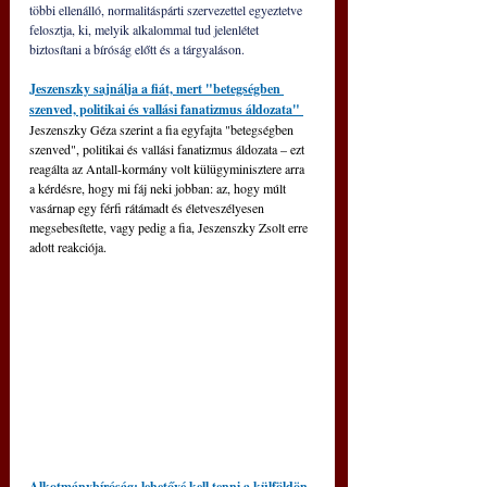
többi ellenálló, normalitáspárti szervezettel egyeztetve 
felosztja, ki, melyik alkalommal tud jelenlétet 
biztosítani a bíróság előtt és a tárgyaláson.
Jeszenszky sajnálja a fiát, mert "betegségben 
szenved, politikai és vallási fanatizmus áldozata" 
Jeszenszky Géza szerint a fia egyfajta "betegségben 
szenved", politikai és vallási fanatizmus áldozata – ezt 
reagálta az Antall-kormány volt külügyminisztere arra 
a kérdésre, hogy mi fáj neki jobban: az, hogy múlt 
vasárnap egy férfi rátámadt és életveszélyesen 
megsebesítette, vagy pedig a fia, Jeszenszky Zsolt erre 
adott reakciója.
Alkotmánybíróság: lehetővé kell tenni a külföldön 