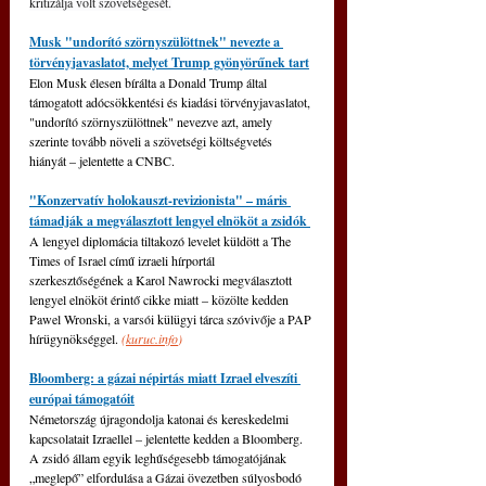
kritizálja volt szövetségesét.
Musk "undorító szörnyszülöttnek" nevezte a 
törvényjavaslatot, melyet Trump gyönyörűnek tart
Elon Musk élesen bírálta a Donald Trump által 
támogatott adócsökkentési és kiadási törvényjavaslatot, 
"undorító szörnyszülöttnek" nevezve azt, amely 
szerinte tovább növeli a szövetségi költségvetés 
hiányát 
–
 jelentette a CNBC.
"Konzervatív holokauszt-revizionista" 
– 
máris 
támadják a megválasztott lengyel elnököt a zsidók 
A lengyel diplomácia tiltakozó levelet küldött a The 
Times of Israel című izraeli hírportál 
szerkesztőségének a Karol Nawrocki megválasztott 
lengyel elnököt érintő cikke miatt 
–
 közölte kedden 
Pawel Wronski, a varsói külügyi tárca szóvivője a PAP 
hírügynökséggel. 
(
kuruc.info
)
Bloomberg: a gázai népirtás miatt Izrael elveszíti 
európai támogatóit
Németország újragondolja katonai és kereskedelmi 
kapcsolatait Izraellel – jelentette kedden a Bloomberg. 
A zsidó állam egyik leghűségesebb támogatójának 
„meglepő” elfordulása a Gázai övezetben súlyosbodó 