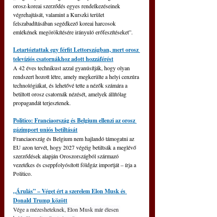
orosz-koreai szerződés egyes rendelkezéseinek 
végrehajtását, valamint a Kurszki terület 
felszabadításában segédkező koreai harcosok 
emlékének megörökítésére irányuló erőfeszítéseket”.
Letartóztattak egy férfit Lettországban, mert orosz 
televíziós csatornákhoz adott hozzáférést
A 42 éves technikust azzal gyanúsítják, hogy olyan 
rendszert hozott létre, amely megkerülte a helyi cenzúra 
technológiákat, és lehetővé tette a nézők számára a 
betiltott orosz csatornák nézését, amelyek állítólag 
propagandát terjesztenek.
Politico: Franciaország és Belgium ellenzi az orosz 
gázimport uniós betiltását
Franciaország és Belgium nem hajlandó támogatni az 
EU azon tervét, hogy 2027 végéig betiltsák a meglévő 
szerződések alapján Oroszországból származó 
vezetékes és cseppfolyósított földgáz importját – írja a 
Politico.
„Árulás” – Véget ért a szerelem Elon Musk és 
Donald Trump között
Vége a mézesheteknek, Elon Musk már élesen 