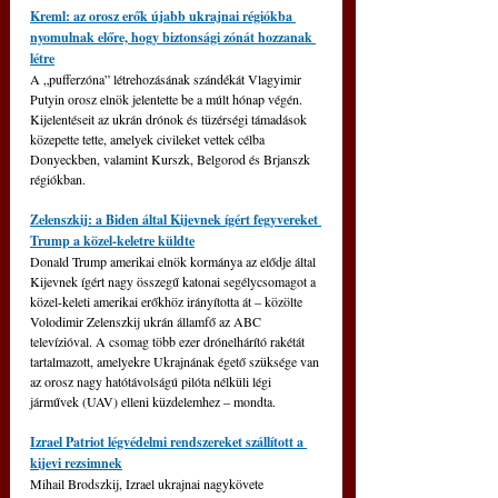
Kreml: az orosz erők újabb ukrajnai régiókba 
nyomulnak előre, hogy biztonsági zónát hozzanak 
létre
A „pufferzóna” létrehozásának szándékát Vlagyimir 
Putyin orosz elnök jelentette be a múlt hónap végén. 
Kijelentéseit az ukrán drónok és tüzérségi támadások 
közepette tette, amelyek civileket vettek célba 
Donyeckben, valamint Kurszk, Belgorod és Brjanszk 
régiókban.
Zelenszkij: a Biden által Kijevnek ígért fegyvereket 
Trump a közel-keletre küldte
Donald Trump amerikai elnök kormánya az elődje által 
Kijevnek ígért nagy összegű katonai segélycsomagot a 
közel-keleti amerikai erőkhöz irányította át – közölte 
Volodimir Zelenszkij ukrán államfő az ABC 
televízióval. A csomag több ezer drónelhárító rakétát 
tartalmazott, amelyekre Ukrajnának égető szüksége van 
az orosz nagy hatótávolságú pilóta nélküli légi 
járművek (UAV) elleni küzdelemhez – mondta.
Izrael Patriot légvédelmi rendszereket szállított a 
kijevi rezsimnek
Mihail Brodszkij, Izrael ukrajnai nagykövete 