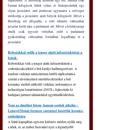
formai kifogások lettek volna, és beterjesztettek egy 
olyan javaslatot, ami pontosan ugyanarra a szövegre 
módosítja a javaslatot, amit Sulyok kifogásolt. Mivel a 
Bizottság ezt elfogadta, a vétó ellenére változatlan 
javaslat kerül újra a parlament elé. Mivel a köztársasági 
elnök csak egyszer vétózhat, ezért a parlament 
gyakorlatilag változatlan formában fogadhatja el a 
javaslatot.
Robotokkal védik a tenger alatti infrastruktúrát a 
britek 
Robotokkal védi a tenger alatti infrastruktúrát a 
szabotázsakcióktól a brit királyi haditengerészet. A 
londoni védelmi minisztérium hétfői tájékoztatása 
szerint a távirányítású merülőeszközöket a brit 
kormány mellett működő védelmi, tudományos és 
technológiai kutatóintézet (DSTL) fejlesztette ki 
hadiipari partnervállalatokkal együttműködésben.
Nem az elmúlást látom, hanem segítek átkelni – 
Lengyel Donát ferences szerzetest kísértük hospice-
szolgálatára
A halál kapujában egészen különös módon nyílik meg 
a lélek, és az ember beavatást nyer a legmélyebb 