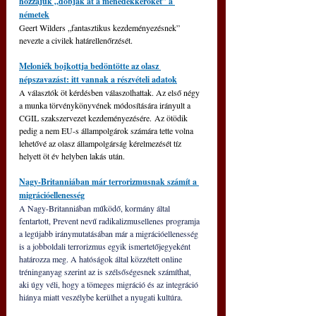
hozzájuk „dobják át a menedékkérőket” a 
németek
Geert Wilders „fantasztikus kezdeményezésnek” 
nevezte a civilek határellenőrzését.
Meloniék bojkottja bedöntötte az olasz 
népszavazást: itt vannak a részvételi adatok
A választók öt kérdésben válaszolhattak. Az első négy 
a munka törvénykönyvének módosítására irányult a 
CGIL szakszervezet kezdeményezésére. 
Az ötödik 
pedig a nem EU-s állampolgárok számára tette volna 
lehetővé az olasz állampolgárság kérelmezését tíz 
helyett öt év helyben lakás után.
Nagy-Britanniában már terrorizmusnak számít a 
migrációellenesség
A Nagy-Britanniában működő, kormány által 
fentartott, Prevent nevű radikalizmusellenes programja 
a legújabb iránymutatásában már a migrációellenesség 
is a jobboldali terrorizmus egyik ismertetőjegyeként 
határozza meg. A hatóságok által közzétett online 
tréninganyag szerint az is szélsőségesnek számíthat, 
aki úgy véli, hogy a tömeges migráció és az integráció 
hiánya miatt veszélybe kerülhet a nyugati kultúra.