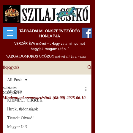
TÁRSADALMI ÖNSZERVEZŐDÉS
HONLAPJA
VERZÁR ÉVA művei – „Hogy valami nyomot
hagyjak magam után..."
VARGA DOMOKOS GYÖRGY művei
itt
és a
wikin
Bejegyzés
All Posts
szilajcsiko
All Posts
2025. jún. 10.
Mindennapi szemezgetésünk (08:00) 2025.06.10.
KIEMELT CIKKEK
Hírek, újdonságok
Tisztelt Olvasó!
Magyar Idő