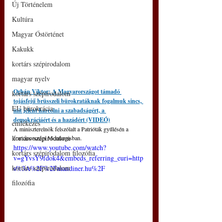
Új Történelem
Kultúra
Magyar Őstörténet
Kakukk
kortárs szépirodalom
magyar nyelv
Orbán Viktor: A Magyarországot támadó 
kortárs szépirodalom
tojásfejű brüsszeli bürokratáknak fogalmuk sincs, 
EU bürokrácia
mit jelent harcolni a szabadságért, a 
demokráciáért és a hazádért (VIDEÓ)
emlékezés
A miniszterelnök felszólalt a Patrióták gyűlésén a 
kortárs szépirodalom
franciaországi Montargisban.
https://www.youtube.com/watch?
kortárs szépirodalom filozófia
v=gYvsY9fdok4&embeds_referring_euri=http
kortárs szépirodalom
s%3A%2F%2Fmandiner.hu%2F
filozófia