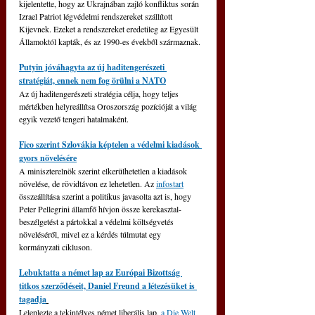
kijelentette, hogy az Ukrajnában zajló konfliktus során 
Izrael Patriot légvédelmi rendszereket szállított 
Kijevnek. Ezeket a rendszereket eredetileg az Egyesült 
Államoktól kapták, és az 1990-es évekből származnak.
Putyin jóváhagyta az új haditengerészeti 
stratégiát, ennek nem fog örülni a NATO
Az új haditengerészeti stratégia célja, hogy teljes 
mértékben helyreállítsa Oroszország pozícióját a világ 
egyik vezető tengeri hatalmaként.
Fico szerint Szlovákia képtelen a védelmi kiadások 
gyors növelésére
A miniszterelnök szerint elkerülhetetlen a kiadások 
növelése, de rövidtávon ez lehetetlen. 
Az
infostart
összeállítása szerint a politikus javasolta azt is, hogy 
Peter Pellegrini államfő hívjon össze kerekasztal-
beszélgetést a pártokkal a védelmi költségvetés 
növeléséről, mivel ez a kérdés túlmutat egy 
kormányzati cikluson.
Lebuktatta a német lap az Európai Bizottság 
titkos szerződéseit, Daniel Freund a létezésüket is 
tagadja
Leleplezte a tekintélyes német liberális lap, 
a Die Welt 