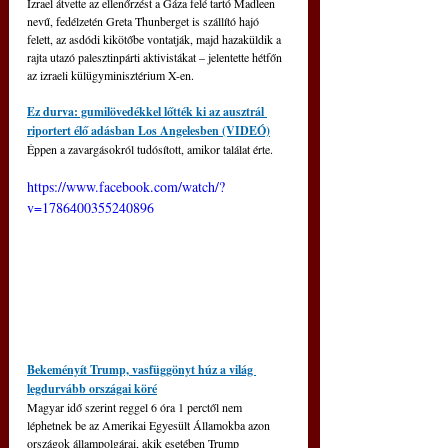
Izrael átvette az ellenőrzést a Gáza felé tartó Madleen 
nevű, fedélzetén Greta Thunberget is szállító hajó 
felett, az asdódi kikötőbe vontatják, majd hazaküldik a 
rajta utazó palesztinpárti aktivistákat 
–
 jelentette hétfőn 
az izraeli külügyminisztérium X-en.
Ez durva: gumilövedékkel lőtték ki az ausztrál 
riportert élő adásban Los Angelesben (VIDEÓ)
Éppen a zavargásokról tudósított, amikor találat érte.
https://www.facebook.com/watch/?
v=1786400355240896
Bekeményít Trump, vasfüggönyt húz a világ 
legdurvább országai köré
Magyar idő szerint reggel 6 óra 1 perctől nem 
léphetnek be az Amerikai Egyesült Államokba azon 
országok állampolgárai, akik esetében Trump 