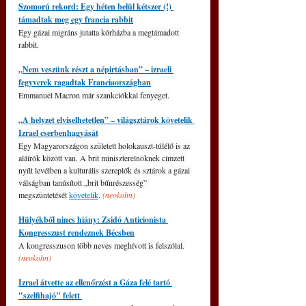
Szomorú rekord: Egy héten belül kétszer (!) 
támadtak meg egy francia rabbit
Egy gázai migráns jutatta kórházba a megtámadott 
rabbit.
„Nem veszünk részt a népirtásban” – izraeli 
fegyverek ragadtak Franciaországban
Emmanuel Macron már szankciókkal fenyeget.
„A helyzet elviselhetetlen” – világsztárok követelik 
Izrael cserbenhagyását
Egy Magyarországon született holokauszt-túlélő is az 
aláírók között van. A brit miniszterelnöknek címzett 
nyílt levélben a kulturális szereplők és sztárok a gázai 
válságban tanúsított „brit bűnrészesség” 
megszüntetését 
követelik
. 
(neokohn)
Hülyékből nincs hiány: Zsidó Anticionista 
Kongresszust rendeznek Bécsben
A kongresszuson több neves meghívott is felszólal. 
(neokohn)
Izrael átvette az ellenőrzést a Gáza felé tartó 
"szelfihajó" felett 