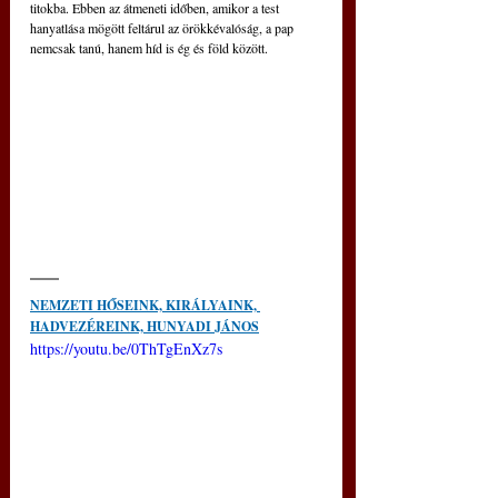
titokba. Ebben az átmeneti időben, amikor a test 
hanyatlása mögött feltárul az örökkévalóság, a pap 
nemcsak tanú, hanem híd is ég és föld között.
NEMZETI HŐSEINK, KIRÁLYAINK, 
HADVEZÉREINK, 
HUNYADI JÁNOS
https://youtu.be/0ThTgEnXz7s