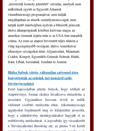
„terroristák komoly jelenlétét” orrontja, amelyek nem 
működnek együtt az Egyesült Államok 
vízumbiztonsági programjával, nem tudják 
megállapítani az utazók személyazonosságát, nem 
tartják kellő minőségben nyilván a bűnözők priuszát, 
illetve állampolgáraik körében kirívóan magas az 
amerikai vízumuk lejárta után is az USA-ban maradók 
száma. Az ezen az alapon bevezetett teljes tilalom a 
világ legszegényebb országait, illetve Amerikával 
ellenséges országokat érint: Afganisztánt, Mianmart, 
Csádot, Kongót, Egyenlítői-Guineát, Eritreát, Haitit, 
Iránt, Líbiát, Szomáliát, Szudánt és Jement.
Hiába Sulyok vétója, változatlan szöveggel újra 
benyújtották az erdeink tarvágásáról szóló 
törvényjavaslatot
Ezzel kapcsolatban jelezte Sulyok, hogy sértheti az 
Alaptörvényt, formai okokra hivatkozva elutasította a 
javaslatot. Ugyanakkor hosszan érvelt az erdők 
védelmét csorbító módosítás ellen. Alkotmányossági 
aggályokat fogalmazott meg és kifejezetten javasolta, 
hogy a salátatörvény újratárgyalásakor hagyják el az 
erdőtörvény módosítását. A jogszabály így visszakerült 
a Törvényalkotási Bizottság elé, az június 5-én került 
napirendre. A Bizottság azonban úgy tett, mintha csak 