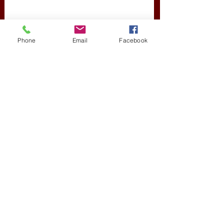
Phone
Email
Facebook
Friss bejegyzések
Az összes megtekintése