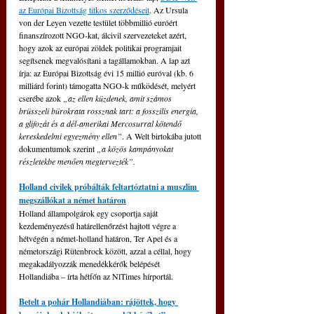
az Európai Bizottság titkos szerződéseit
. Az Ursula 
von der Leyen vezette testület többmillió euróért 
finanszírozott NGO-kat, álcivil szervezeteket azért, 
hogy azok az európai zöldek politikai programjait 
segítsenek megvalósítani a tagállamokban. A lap azt 
írja: az Európai Bizottság évi 15 millió euróval (kb. 6 
milliárd forint) támogatta NGO-k működését, melyért 
cserébe azok 
„az ellen küzdenek, amit számos 
brüsszeli bürokrata rossznak tart: a fosszilis energia, 
a glifozát és a dél-amerikai Mercosurral kötendő 
kereskedelmi egyezmény ellen”
. A Welt birtokába jutott 
dokumentumok szerint 
„a közös kampányokat 
részletekbe menően megtervezték”.
Holland civilek próbálták feltartóztatni a muszlim 
megszállókat a német határon
Holland állampolgárok egy csoportja saját 
kezdeményezésű határellenőrzést hajtott végre a 
hétvégén a német-holland határon, Ter Apel és a 
németországi Rütenbrock között, azzal a céllal, hogy 
megakadályozzák menedékkérők belépését 
Hollandiába 
–
 írta hétfőn az NlTimes hírportál.
Betelt a pohár Hollandiában: rájöttek, hogy 