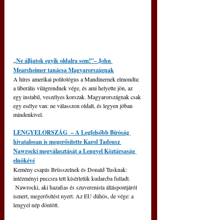
„Ne álljatok egyik oldalra sem!”– John 
Mearsheimer tanácsa Magyarországnak
A híres amerikai politológus a Mandinernek elmondta: 
a liberális világrendnek vége, és ami helyette jön, az 
egy instabil, veszélyes korszak. Magyarországnak csak 
egy esélye van: ne válasszon oldalt, és legyen jóban 
mindenkivel.
LENGYELORSZÁG  
– 
A Legfelsőbb Bíróság 
hivatalosan is megerősítette Karol Tadeusz 
Nawrocki megválasztását a Lengyel Köztársaság 
elnökévé
Kemény csapás Brüsszelnek és Donald Tusknak: 
intézményi puccsra tett kísérletük kudarcba fulladt. 
 Nawrocki, aki hazafias és szuverenista álláspontjáról 
ismert, megerősítést nyert. Az EU dühös, de vége: a 
lengyel nép döntött.