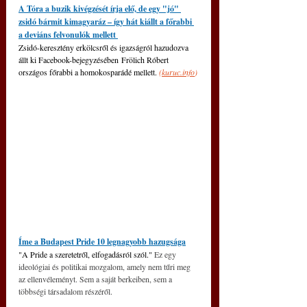
A Tóra a buzik kivégzését írja elő, de egy "jó" 
zsidó bármit kimagyaráz 
– 
így hát kiállt a főrabbi 
a deviáns felvonulók mellett 
Zsidó-keresztény erkölcsről és igazságról hazudozva 
állt ki Facebook-bejegyzésében Frölich Róbert 
országos főrabbi a homokosparádé mellett. 
(
kuruc.info
)
Íme a Budapest Pride 10 legnagyobb hazugsága
"A Pride a szeretetről, elfogadásról szól." 
Ez egy 
ideológiai és politikai mozgalom, amely nem tűri meg 
az ellenvéleményt. Sem a saját berkeiben, sem a 
többségi társadalom részéről.