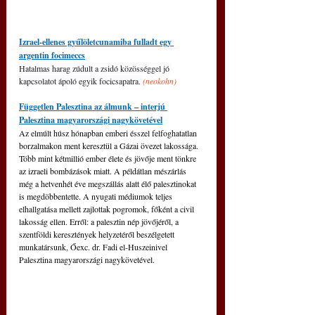
Izrael-ellenes gyűlöletcunamiba fulladt egy 
argentin focimeccs
Hatalmas harag zúdult a zsidó közösséggel jó 
kapcsolatot ápoló egyik focicsapatra. 
(neokohn)
Független Palesztina az álmunk – interjú 
Palesztina magyarországi nagykövetével
Az elmúlt húsz hónapban emberi ésszel felfoghatatlan 
borzalmakon ment keresztül a Gázai övezet lakossága. 
Több mint kétmillió ember élete és jövője ment tönkre 
az izraeli bombázások miatt. A példátlan mészárlás 
még a hetvenhét éve megszállás alatt élő palesztinokat 
is megdöbbentette. A nyugati médiumok teljes 
elhallgatása mellett zajlottak pogromok, főként a civil 
lakosság ellen. Erről: a palesztin nép jövőjéről, a 
szentföldi keresztények helyzetéről beszélgetett 
munkatársunk, Őexc. dr. Fadi el-Huszeinivel 
Palesztina magyarországi nagykövetével.