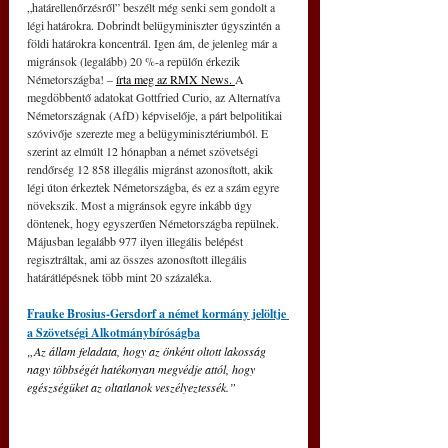
„határellenőrzésről” beszélt még senki sem gondolt a 
légi határokra. Dobrindt belügyminiszter úgyszintén a 
földi határokra koncentrál. Igen ám, de jelenleg már a 
migránsok (legalább) 20 %-a repülőn érkezik 
Németországba! – 
írta meg az RMX News.
A 
megdöbbentő adatokat Gottfried Curio, az Alternatíva 
Németországnak (AfD) képviselője, a párt belpolitikai 
szóvivője szerezte meg a belügyminisztériumból. E 
szerint az elmúlt 12 hónapban a német szövetségi 
rendőrség 12 858 illegális migránst azonosított, akik 
légi úton érkeztek Németországba, és ez a szám egyre 
növekszik. Most a migránsok egyre inkább úgy 
döntenek, hogy egyszerűen Németországba repülnek. 
Májusban legalább 977 ilyen illegális belépést 
regisztráltak, ami az összes azonosított illegális 
határátlépésnek több mint 20 százaléka.
Frauke Brosius-Gersdorf a német kormány jelöltje 
a Szövetségi Alkotmánybíróságba
„Az állam feladata, hogy az önként oltott lakosság 
nagy többségét hatékonyan megvédje attól, hogy 
egészségüket az oltatlanok veszélyeztessék.”