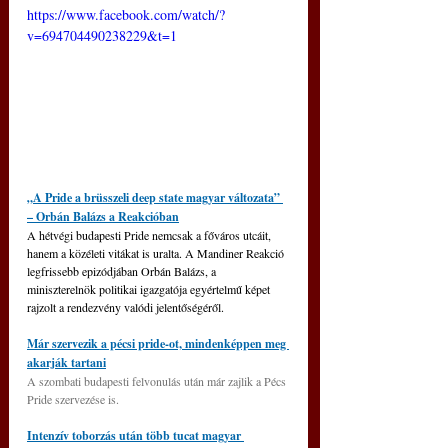
https://www.facebook.com/watch/?
v=694704490238229&t=1
„A Pride a brüsszeli deep state magyar változata” 
– Orbán Balázs a Reakcióban
A hétvégi budapesti Pride nemcsak a főváros utcáit, 
hanem a közéleti vitákat is uralta. A Mandiner Reakció 
legfrissebb epizódjában Orbán Balázs, a 
miniszterelnök politikai igazgatója egyértelmű képet 
rajzolt a rendezvény valódi jelentőségéről.
Már szervezik a pécsi pride-ot, mindenképpen meg 
akarják tartani
A szombati budapesti felvonulás után már zajlik a Pécs 
Pride szervezése is.
Intenzív toborzás után több tucat magyar 