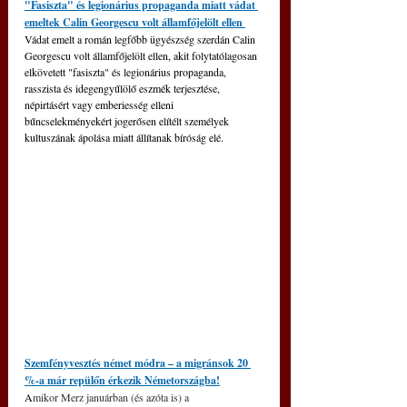
"Fasiszta" és legionárius propaganda miatt vádat 
emeltek Calin Georgescu volt államfőjelölt ellen 
Vádat emelt a román legfőbb ügyészség szerdán Calin 
Georgescu volt államfőjelölt ellen, akit folytatólagosan 
elkövetett "fasiszta" és legionárius propaganda, 
rasszista és idegengyűlölő eszmék terjesztése, 
népirtásért vagy emberiesség elleni 
bűncselekményekért jogerősen elítélt személyek 
kultuszának ápolása miatt állítanak bíróság elé.
Szemfényvesztés német módra – a migránsok 20 
%-a már repülőn érkezik Németországba!
A
mikor Merz januárban (és azóta is) a 