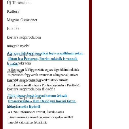
Új Történelem
Kultúra
Magyar Őstörténet
Kakukk
kortárs szépirodalom
magyar nyelv
Ukrajna felé tartó amerikai fegyverszállítmányokat 
kortárs szépirodalom
állított le a Pentagon, Patriot-rakéták is vannak 
EU bürokrácia
köztük 
A Pentagon felfüggesztette egyes légvédelmi rakéták 
emlékezés
és precíziós fegyverek szállítását Ukrajnának, mivel 
kortárs szépirodalom
aggódik az amerikai fegyverkészletek túlzott 
csökkenése miatt – írja a Politico nyomán a Portfólió.
kortárs szépirodalom filozófia
Több tízezer észak-koreai katona érkezik 
kortárs szépirodalom
Oroszországba – Kim Dzsongun hosszú távon 
filozófia
előnyt remél a lépéstől
A CNN információi szerint, Észak-Korea 
háromszorosára növeli az orosz csapatok mellett 
harcoló katonáinak létszámát.