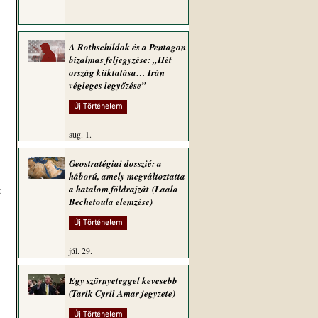
A Rothschildok és a Pentagon
bizalmas feljegyzése: „Hét
ország kiiktatása… Irán
végleges legyőzése”
Új Történelem
aug. 1.
Geostratégiai dosszié: a
háború, amely megváltoztatta
a hatalom földrajzát (Laala
 
Bechetoula elemzése)
Új Történelem
júl. 29.
Egy szörnyeteggel kevesebb
(Tarik Cyril Amar jegyzete)
Új Történelem