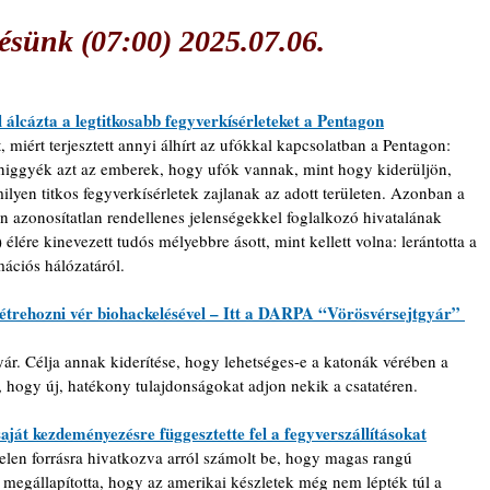
sünk (07:00) 2025.07.06.
 álcázta a legtitkosabb fegyverkísérleteket a Pentagon
, miért terjesztett annyi álhírt az ufókkal kapcsolatban a Pentagon: 
higgyék azt az emberek, hogy ufók vannak, mint hogy kiderüljön, 
lyen titkos fegyverkísérletek zajlanak az adott területen. Azonban a 
n azonosítatlan rendellenes jelenségekkel foglalkozó hivatalának 
lére kinevezett tudós mélyebbre ásott, mint kellett volna: lerántotta a 
ációs hálózatáról.
trehozni vér biohackelésével – Itt a DARPA “Vörösvérsejtgyár” 
. Célja annak kiderítése, hogy lehetséges-e a katonák vérében a 
 hogy új, hatékony tulajdonságokat adjon nekik a csatatéren.
ját kezdeményezésre függesztette fel a fegyverszállításokat
en forrásra hivatkozva arról számolt be, hogy magas rangú 
at megállapította, hogy az amerikai készletek még nem lépték túl a 