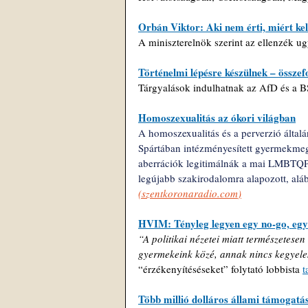
Orbán Viktor: Aki nem érti, miért kel
A miniszterelnök szerint az ellenzék ug
Történelmi lépésre készülnek – összef
Tárgyalások indulhatnak az AfD és a 
Homoszexualitás az ókori világban
A homoszexualitás és a perverzió általá
Spártában intézményesített gyermekmegr
aberrációk legitimálnák a mai LMBTQP-
legújabb szakirodalomra alapozott, alá
(
szentkoronaradio.com
)
HVIM: Tényleg legyen egy no-go, egy
“A politikai nézetei miatt természetesen
gyermekeink közé, annak nincs kegyel
“érzékenyítéséseket” folytató lobbista 
t
Több millió dolláros állami támogat