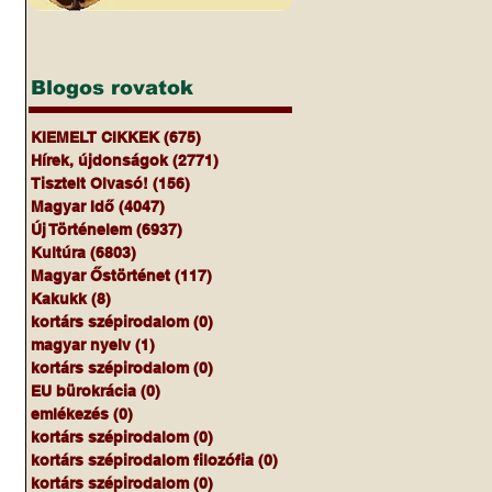
Blogos rovatok
KIEMELT CIKKEK
(675)
675 bejegyzés
Hírek, újdonságok
(2771)
2771 bejegyzés
Tisztelt Olvasó!
(156)
156 bejegyzés
Magyar Idő
(4047)
4047 bejegyzés
Új Történelem
(6937)
6937 bejegyzés
Kultúra
(6803)
6803 bejegyzés
Magyar Őstörténet
(117)
117 bejegyzés
Kakukk
(8)
8 bejegyzés
kortárs szépirodalom
(0)
0 bejegyzés
magyar nyelv
(1)
1 bejegyzés
kortárs szépirodalom
(0)
0 bejegyzés
EU bürokrácia
(0)
0 bejegyzés
 
emlékezés
(0)
0 bejegyzés
kortárs szépirodalom
(0)
0 bejegyzés
kortárs szépirodalom filozófia
(0)
0 bejegyzés
kortárs szépirodalom
(0)
0 bejegyzés