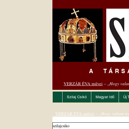
A TÁRS
VERZÁR ÉVA művei
– „
Hogy vala
Szilaj Csikó
Magyar Idő
Új 
VERZÁR ÉVA művei
– „
Hogy valami ny
szilajcsiko