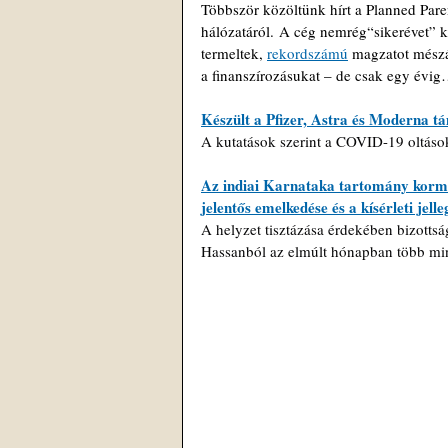
Többször közöltünk hírt a Planned Pare
hálózatáról. A cég nemrég“sikerévet” kö
termeltek, 
rekordszámú
 magzatot mészá
a finanszírozásukat – de csak egy évig
Készült a Pfizer, Astra és Moderna t
A kutatások szerint a COVID-19 oltáso
Az indiai Karnataka tartomány kormá
jelentős emelkedése és a kísérleti je
A helyzet tisztázása érdekében bizotts
Hassanból az elmúlt hónapban több mint