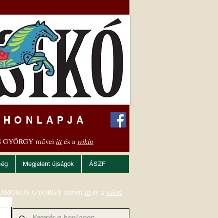
 HONLAPJA
 GYÖRGY művei
itt
és a
wikin
ség
Megjelent újságok
ÁSZF
OMOKOS GYÖRGY művei
itt
és a
wikin