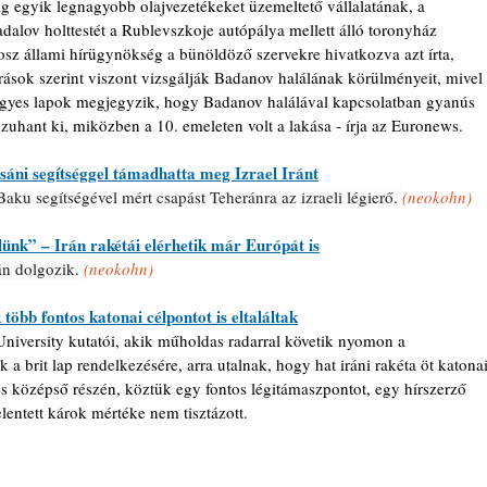
g egyik legnagyobb olajvezetékeket üzemeltető vállalatának, a 
dalov holttestét a Rublevszkoje autópálya mellett álló toronyház 
osz állami hírügynökség a bünöldöző szervekre hivatkozva azt írta, 
rások szerint viszont vizsgálják Badanov halálának körülményeit, mivel 
 Egyes lapok megjegyzik, hogy Badanov halálával kapcsolatban gyanús 
 zuhant ki, miközben a 10. emeleten volt a lakása - írja az Euronews.
sáni segítséggel támadhatta meg Izrael Iránt
 Baku segítségével mért csapást Teheránra az izraeli légierő. 
(neokohn)
ünk” – Irán rakétái elérhetik már Európát is
án dolgozik. 
(neokohn)
k több fontos katonai célpontot is eltaláltak
niversity kutatói, akik műholdas radarral követik nyomon a 
a brit lap rendelkezésére, arra utalnak, hogy hat iráni rakéta öt katonai
li és középső részén, köztük egy fontos légitámaszpontot, egy hírszerző 
elentett károk mértéke nem tisztázott.