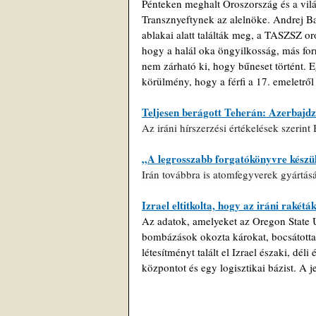
Pénteken meghalt Oroszország és a vilá
Transznyeftynek az alelnöke. Andrej Ba
ablakai alatt találták meg, a TASZSZ or
hogy a halál oka öngyilkosság, más for
nem zárható ki, hogy bűneset történt.
körülmény, hogy a férfi a 17. emeletről
Teljesen berágott Teherán: Azerbajdz
Az iráni hírszerzési értékelések szerint
„A legrosszabb forgatókönyvre készül
Irán továbbra is atomfegyverek gyártás
Izrael eltitkolta, hogy az iráni rakétá
Az adatok, amelyeket az Oregon State U
bombázások okozta károkat, bocsátottak 
létesítményt talált el Izrael északi, dé
központot és egy logisztikai bázist. A j