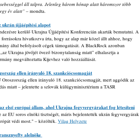
sebességgel áll talpra. Jelenleg három hónap alatt háromszor több 
egy év alatt”
 – mondta.
 ukrán újjáépítési alapot
dezésre kerülő Ukrajna Újjáépítési Konferencián akarták bemutatni. A 
 forrásokra hivatkozva írta, hogy az alap már közel állt ahhoz, hogy 
mány által befolyásolt cégek támogatását. 
A BlackRock azonban 
 „az Ukrajna jövőjét övező bizonytalanság miatt” elhalasztja a 
ormány megváltoztatta Kijevhez való hozzáállását.
zország ellen irányuló 18. szankciócsomagját
 Oroszország ellen irányuló 18. szankciócsomagját, mert aggódik az 
dás miatt – jelentette a szlovák külügyminisztérium a TASR 
 az első európai állam, ahol Ukrajna fegyvergyárakat fog létesíteni
e az EU soros elnöki tisztségét, máris bejelentették ukrán fegyvergyárak
rópát védi most." – közölték. 
Vilag Helyzete
ransznyefty alelnöke 