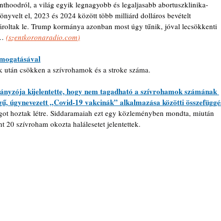
nthoodról, a világ egyik legnagyobb és legaljasabb abortuszklinika-
nyvelt el, 2023 és 2024 között több milliárd dolláros bevételt 
roltak le. Trump kormánya azonban most úgy tűnik, jóval lecsökkenti 
… 
(
szentkoronaradio.com
)
ámogatásával
k után csökken a szívrohamok és a stroke száma.
nyzója kijelentette, hogy nem tagadható a szívrohamok számának 
llegű, úgynevezett „Covid-19 vakcinák” alkalmazása közötti összefüggé
ágot hoztak létre. Siddaramaiah ezt egy közleményben mondta, miután 
 20 szívroham okozta halálesetet jelentettek.