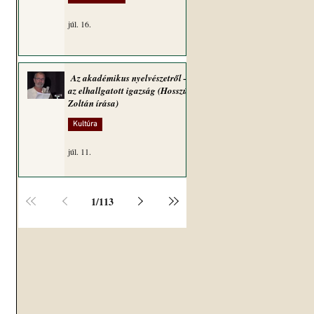
júl. 16.
Az akadémikus nyelvészetről –
az elhallgatott igazság (Hosszú
Zoltán írása)
Kultúra
júl. 11.
1
/
113