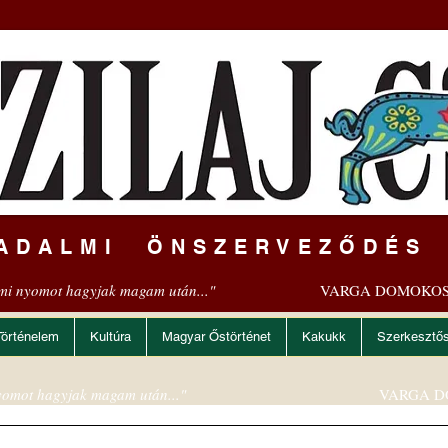
ADALMI ÖNSZERVEZŐDÉS
mi nyomot hagyjak magam után..."
VARGA DOMOKOS
Történelem
Kultúra
Magyar Őstörténet
Kakukk
Szerkesztő
omot hagyjak magam után..."
VARGA D