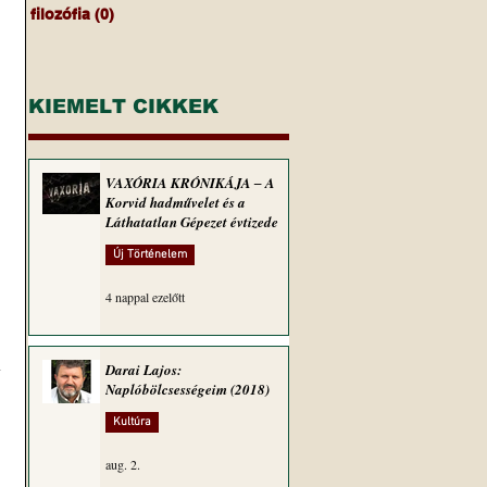
filozófia
(0)
0 bejegyzés
KIEMELT CIKKEK
VAXÓRIA KRÓNIKÁJA ‒ A
Korvid hadművelet és a
Láthatatlan Gépezet évtizede
Új Történelem
4 nappal ezelőtt
 
Darai Lajos:
Naplóbölcsességeim (2018)
Kultúra
aug. 2.