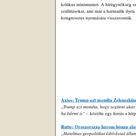
kritikus minimumot. A hírügynökség sze
szállításokat, ami már a harmadik ilyen
kongresszus nyomására visszavonták.
Axios: Trump azt mondta Zelenszkijne
„Trump azt mondta, hogy segíteni akar a
ha bármi is”
 – közölte egy forrás a hírp
Rutte: Oroszország három hónap alat
„Hatalmas geopolitikai kihívással áll