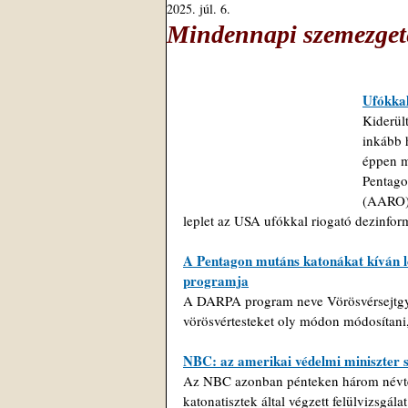
2025. júl. 6.
Mindennapi szemezgeté
Ufókkal
Kiderült
inkább 
éppen mi
Pentago
(AARO) é
leplet az USA ufókkal riogató dezinform
A Pentagon mutáns katonákat kíván lé
programja
A DARPA program neve Vörösvérsejtgyár
vörösvértesteket oly módon módosítani,
NBC: az amerikai védelmi miniszter sa
Az NBC azonban pénteken három névtel
katonatisztek által végzett felülvizsgál