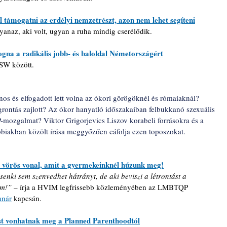
l támogatni az erdélyi nemzetrészt, azon nem lehet segíteni
yanaz, aki volt, ugyan a ruha mindig cserélődik.
ogna a radikális jobb- és baloldal Németországért
BSW között.
nos és elfogadott lett volna az ókori görögöknél és rómaiaknál? 
ontás zajlott? Az ókor hanyatló időszakaiban felbukkanó szexuális 
mozgalmat? Viktor Grigorjevics Liszov korabeli forrásokra és a 
bbiakban közölt írása meggyőzően cáfolja ezen toposzokat. 
 vörös vonal, amit a gyermekeinknél húzunk meg!
 senki sem szenvedhet hátrányt, de aki beviszi a létrontást a 
em!” 
– írja a HVIM legfrissebb közleményében az LMBTQP 
anár
 kapcsán. 
ást vonhatnak meg a Planned Parenthoodtól