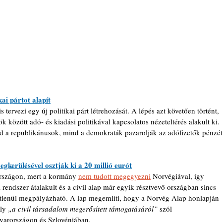
kai pártot alapít
 tervezi egy új politikai párt létrehozását. A lépés azt követően történt, 
 között adó- és kiadási politikával kapcsolatos nézeteltérés alakult ki. 
d a republikánusok, mind a demokraták pazarolják az adófizetők pénzét
kerülésével osztják ki a 20 millió eurót
rszágon, mert a kormány 
nem tudott megegyezni
 Norvégiával, így 
a rendszer átalakult és a civil alap már egyik résztvevő országban sincs 
tlenül megpályázható. A lap megemlíti, hogy a Norvég Alap honlapján 
ly 
„a civil társadalom megerősített támogatásáról”
 szól 
arországon és Szlovéniában. 