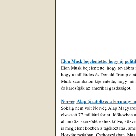
Elon Musk bejelentette, hogy új politi
Elon Musk bejelentette, hogy továbbra is
hogy a milliárdos és Donald Trump elnök
Musk szombaton kijelentette, hogy min
és károsítják az amerikai gazdaságot.
Norvég Alap újratöltve: a kormány meg
Sokáig nem volt Norvég Alap Magyaro
elveszett 77 milliárd forint. Időközben 
államközi szerződésekhez kötve, közve
is megjelent közben a tájékoztatás, ame
Horvátországban, Csehországban, Magy