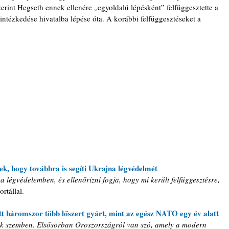
rint Hegseth ennek ellenére „egyoldalú lépésként” felfüggesztette a 
 intézkedése hivatalba lépése óta. A korábbi felfüggesztéseket a 
k, hogy továbbra is segíti Ukrajna légvédelmét
 légvédelemben, és ellenőrizni fogja, hogy mi került felfüggesztésre, 
ortállal.
t háromszor több lőszert gyárt, mint az egész NATO egy év alatt
unk szemben. Elsősorban Oroszországról van szó, amely a modern 