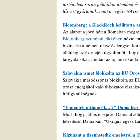
történelem során példátlan ütemben és 
lőszert gyártanak, mint az egész NATO 
Bloomberg: a BlackRock leállította az
Az alapot a jövő héten Rómában megren
Bloomberg szombati cikkében
 névtelen
biztosítsa a német, olasz és lengyel kor
állítólag az év elején úgy döntött, hogy
tárgyalásokat, miután az új amerikai k
Szlovákia ismét blokkolta az EU Oros
Szlovákia másodszor is blokkolta az EU
orosz energiától való fokozatos elszaka
hírügynökségnek.
"Elmentek otthonról.... ?" Dánia lesz
Most, hogy július elsejével Dánia átvett
létesítését Dániában. "Ukrajna egész Eu
Kizuhant a tizenhetedik emeletről a T