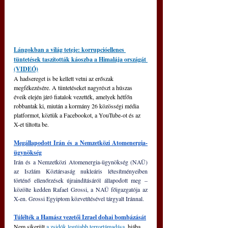
Lángokban a világ teteje: korrupcióellenes 
tüntetések taszították káoszba a Himalája országát 
(VIDEÓ)
A hadsereget is be kellett vetni az erőszak 
megfékezésére. 
A tüntetéseket nagyrészt a húszas 
éveik elején járó fiatalok vezették, amelyek hétfőn 
robbantak ki, miután a kormány 26 közösségi média 
platformot, köztük a Facebookot, a YouTube-ot és az 
X-et tiltotta be.
Megállapodott Irán és a Nemzetközi Atomenergia-
ügynökség
Irán és a Nemzetközi Atomenergia-ügynökség (NAÜ) 
az Iszlám Köztársaság nukleáris létesítményeiben 
történő ellenőrzések újraindításáról állapodott meg – 
közölte kedden Rafael Grossi, a NAÜ főigazgatója az 
X-en. Grossi Egyiptom közvetítésével tárgyalt Iránnal.
Túlélték a Hamász vezetői Izrael dohai bombázását
Nem sikerült 
a zsidók legújabb terrortámadása
, hiába 