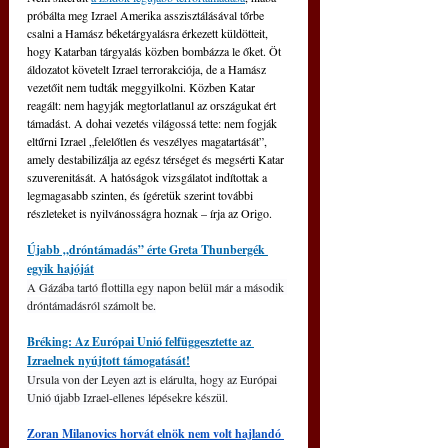
próbálta meg Izrael Amerika asszisztálásával tőrbe 
csalni a Hamász béketárgyalásra érkezett küldötteit, 
hogy Katarban tárgyalás közben bombázza le őket. Öt 
áldozatot követelt Izrael terrorakciója, de a Hamász 
vezetőit nem tudták meggyilkolni. Közben Katar 
reagált: nem hagyják megtorlatlanul az országukat ért 
támadást. A dohai vezetés világossá tette: nem fogják 
eltűrni Izrael „felelőtlen és veszélyes magatartását”, 
amely destabilizálja az egész térséget és megsérti Katar 
szuverenitását. A hatóságok vizsgálatot indítottak a 
legmagasabb szinten, és ígéretük szerint további 
részleteket is nyilvánosságra hoznak – írja az Origo.
Újabb „dróntámadás” érte Greta Thunbergék 
egyik hajóját
A Gázába tartó flottilla egy napon belül már a második 
dróntámadásról számolt be.
Bréking: Az Európai Unió felfüggesztette az 
Izraelnek nyújtott támogatását!
Ursula von der Leyen azt is elárulta, hogy az Európai 
Unió újabb Izrael-ellenes lépésekre készül.
Zoran Milanovics horvát elnök nem volt hajlandó 