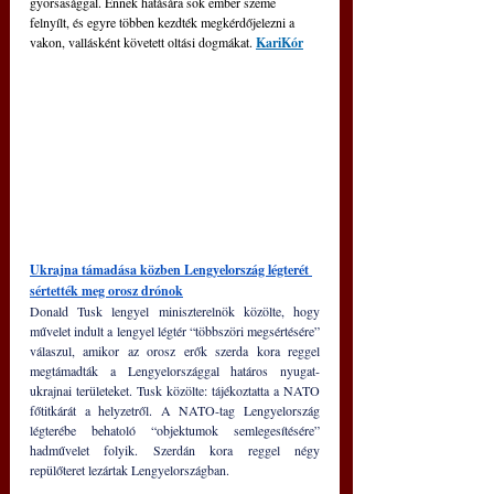
gyorsasággal. Ennek hatására sok ember szeme 
felnyílt, és egyre többen kezdték megkérdőjelezni a 
vakon, vallásként követett oltási dogmákat. 
KariKór
Ukrajna támadása közben Lengyelország légterét 
sértették meg orosz drónok
Donald Tusk lengyel miniszterelnök közölte, hogy 
művelet indult a lengyel légtér “többszöri megsértésére” 
válaszul, amikor az orosz erők szerda kora reggel 
megtámadták a Lengyelországgal határos nyugat-
ukrajnai területeket. Tusk közölte: tájékoztatta a NATO 
főtitkárát a helyzetről. A NATO-tag Lengyelország 
légterébe behatoló “objektumok semlegesítésére” 
hadművelet folyik. Szerdán kora reggel négy 
repülőteret lezártak Lengyelországban.