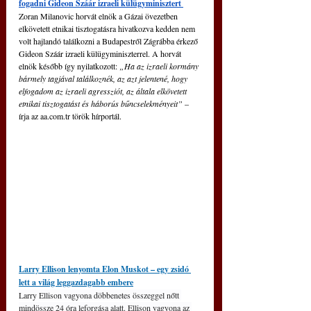
fogadni Gideon Száár izraeli külügyminisztert 
Zoran Milanovic horvát elnök a Gázai övezetben 
elkövetett etnikai tisztogatásra hivatkozva kedden nem 
volt hajlandó találkozni a Budapestről Zágrábba érkező 
Gideon Száár izraeli külügyminiszterrel. A horvát 
elnök később így nyilatkozott: 
„Ha az izraeli kormány 
bármely tagjával találkoznék, az azt jelentené, hogy 
elfogadom az izraeli agressziót, az általa elkövetett 
etnikai tisztogatást és háborús bűncselekményeit”
 – 
írja az 
aa.com.tr
 török hírportál.
Larry Ellison lenyomta Elon Muskot – egy zsidó 
lett a világ leggazdagabb embere
Larry Ellison vagyona döbbenetes összeggel nőtt 
mindössze 24 óra leforgása alatt. Ellison vagyona az 