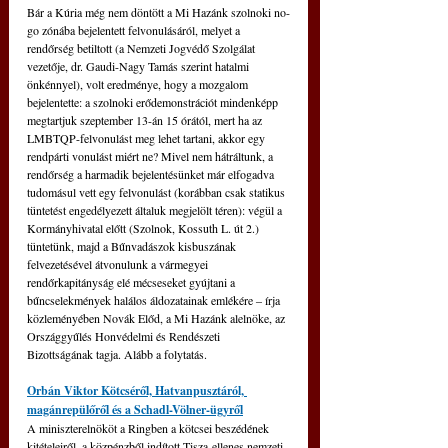
Bár a Kúria még nem döntött a Mi Hazánk szolnoki no-
go zónába bejelentett felvonulásáról, melyet a 
rendőrség betiltott (a Nemzeti Jogvédő Szolgálat 
vezetője, dr. Gaudi-Nagy Tamás szerint hatalmi 
önkénnyel), volt eredménye, hogy a mozgalom 
bejelentette: a szolnoki erődemonstrációt mindenképp 
megtartjuk szeptember 13-án 15 órától, mert ha az 
LMBTQP-felvonulást meg lehet tartani, akkor egy 
rendpárti vonulást miért ne? Mivel nem hátráltunk, a 
rendőrség a harmadik bejelentésünket már elfogadva 
tudomásul vett egy felvonulást (korábban csak statikus 
tüntetést engedélyezett általuk megjelölt téren): végül a 
Kormányhivatal előtt (Szolnok, Kossuth L. út 2.) 
tüntetünk, majd a Bűnvadászok kisbuszának 
felvezetésével átvonulunk a vármegyei 
rendőrkapitányság elé mécseseket gyújtani a 
bűncselekmények halálos áldozatainak emlékére 
‒
 írja 
közleményében Novák Előd, a Mi Hazánk alelnöke, az 
Országgyűlés Honvédelmi és Rendészeti 
Bizottságának tagja. Alább a folytatás.
Orbán Viktor Kötcséről, Hatvanpusztáról, 
magánrepülőről és a Schadl-Völner-ügyről
A miniszterelnököt a Ringben a kötcsei beszédének 
kitételeiről, a közpénzből indított Tisza-ellenes nemzeti 