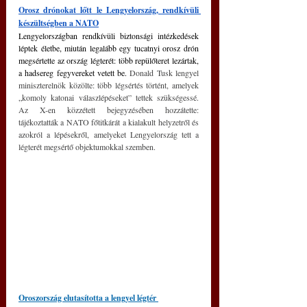
Orosz drónokat lőtt le Lengyelország, rendkívüli 
készültségben a NATO
Lengyelországban rendkívüli biztonsági intézkedések 
léptek életbe, miután legalább egy tucatnyi orosz drón 
megsértette az ország légterét: több repülőteret lezártak, 
a hadsereg fegyvereket vetett be. 
Donald Tusk lengyel 
miniszterelnök közölte: több légsértés történt, amelyek 
„komoly katonai válaszlépéseket” tettek szükségessé. 
Az X-en közzétett bejegyzésében hozzátette: 
tájékoztatták a NATO főtitkárát a kialakult helyzetről és 
azokról a lépésekről, amelyeket Lengyelország tett a 
légterét megsértő objektumokkal szemben.
Oroszország elutasította a lengyel légtér 