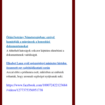
Óriási botrány Németországban: ezrével 
hamisítják a migránsok a honosítási 
dokumentumokat
A túlterhelt hatoságok sokszor képtelen ellenőrizni a 
dokumentumok valódiságát.
Elisabet Lann svéd egészségügyi miniszter hirtelen 
összeesett egy sajtótájékoztató során
Arccal előre a pódiumra esett, miközben az emberek 
rohantak, hogy azonnali segítséget nyújtsanak neki.
https://www.facebook.com/100072422123684
/videos/1277375356951738