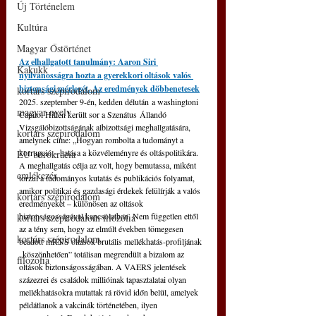
Új Történelem
Kultúra
Magyar Őstörténet
Az elhallgatott tanulmány: Aaron Siri 
Kakukk
nyilvánosságra hozta a gyerekkori oltások valós 
biztonsági mérlegét. Az eredmények döbbenetesek
kortárs szépirodalom
2025. szeptember 9-én, kedden délután a washingtoni 
magyar nyelv
Capitol Hillen került sor a Szenátus Állandó 
Vizsgálóbizottságának albizottsági meghallgatására, 
kortárs szépirodalom
amelynek címe: „Hogyan rombolta a tudományt a 
korrupció – hatása a közvéleményre és oltáspolitikára. 
EU bürokrácia
A meghallgatás célja az volt, hogy bemutassa, miként 
emlékezés
torzul a tudományos kutatás és publikációs folyamat, 
amikor politikai és gazdasági érdekek felülírják a valós 
kortárs szépirodalom
eredményeket – különösen az oltások 
biztonságosságával kapcsolatban. Nem független ettől 
kortárs szépirodalom filozófia
az a tény sem, hogy az elmúlt években tömegesen 
kortárs szépirodalom
beadott mRNS oltások brutális mellékhatás-profiljának 
„köszönhetően” totálisan megrendült a bizalom az 
filozófia
oltások biztonságosságában. A VAERS jelentések 
százezrei és családok millióinak tapasztalatai olyan 
mellékhatásokra mutattak rá rövid időn belül, amelyek 
példátlanok a vakcinák történetében, ilyen 