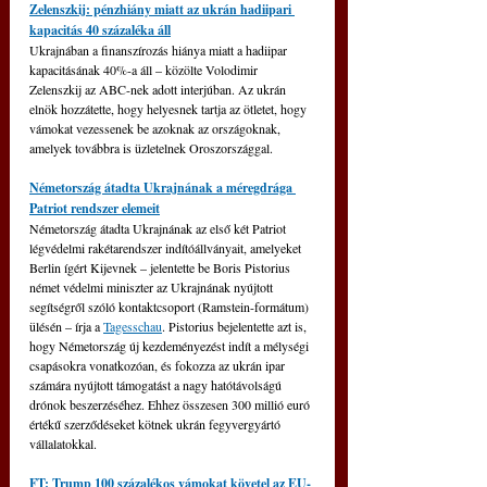
Zelenszkij: pénzhiány miatt az ukrán hadiipari 
kapacitás 40 százaléka áll
Ukrajnában a finanszírozás hiánya miatt a hadiipar 
kapacitásának 40%-a áll – közölte Volodimir 
Zelenszkij az ABC-nek adott interjúban. Az ukrán 
elnök hozzátette, hogy helyesnek tartja az ötletet, hogy 
vámokat vezessenek be azoknak az országoknak, 
amelyek továbbra is üzletelnek Oroszországgal.
Németország átadta Ukrajnának a méregdrága 
Patriot rendszer elemeit
Németország átadta Ukrajnának az első két Patriot 
légvédelmi rakétarendszer indítóállványait, amelyeket 
Berlin ígért Kijevnek – jelentette be Boris Pistorius 
német védelmi miniszter az Ukrajnának nyújtott 
segítségről szóló kontaktcsoport (Ramstein-formátum) 
ülésén – írja a 
Tagesschau
. Pistorius bejelentette azt is, 
hogy Németország új kezdeményezést indít a mélységi 
csapásokra vonatkozóan, és fokozza az ukrán ipar 
számára nyújtott támogatást a nagy hatótávolságú 
drónok beszerzéséhez. Ehhez összesen 300 millió euró 
értékű szerződéseket kötnek ukrán fegyvergyártó 
vállalatokkal.
FT: Trump 100 százalékos vámokat követel az EU-