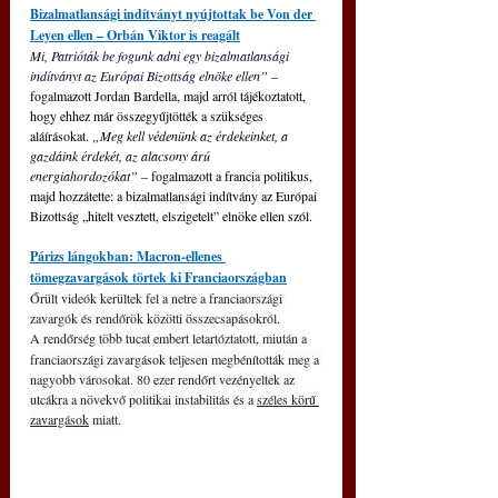
Bizalmatlansági indítványt nyújtottak be Von der 
Leyen ellen – Orbán Viktor is reagált
Mi, Patrióták be fogunk adni egy bizalmatlansági 
indítványt az Európai Bizottság elnöke ellen” 
– 
fogalmazott Jordan Bardella, majd arról tájékoztatott, 
hogy ehhez már összegyűjtötték a szükséges 
aláírásokat. 
„Meg kell védenünk az érdekeinket, a 
gazdáink érdekét, az alacsony árú 
energiahordozókat”
 – fogalmazott a francia politikus, 
majd hozzátette: a bizalmatlansági indítvány az Európai 
Bizottság „hitelt vesztett, elszigetelt” elnöke ellen szól.
Párizs lángokban: Macron-ellenes 
tömegzavargások törtek ki Franciaországban
Őrült videók kerültek fel a netre a franciaországi 
zavargók és rendőrök közötti összecsapásokról.
A rendőrség több tucat embert letartóztatott, miután a
franciaországi zavargások teljesen megbénították meg a 
nagyobb városokat. 80 ezer rendőrt vezényeltek az 
utcákra a növekvő politikai instabilitás és a 
széles körű 
zavargások
 miatt.