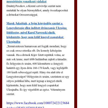
megsértésére vonatkozó vádakat
Dmitrij Peszkov, a Kreml szóvivője szerint nem 
mutattak be olyan bizonyítékot, amely összekapcsolná 
a drónokat Oroszországgal.
Marek Jakubiak, a Sejm képviselője szerint a 
Lengyelország ellen indított dróncsapás Ukrajna 
felelőssége, mivel Karol Nawrocki elnök 
kijelentette, hogy nem küld lengyel csapatokat 
Ukrajnába
„Természetesen hamarosan azt fogják mondani, hogy 
ez csak orosz retorika stb. De komoly kétségeim 
vannak. Ha a drónok Kijev felett repültek volna, az 
már sok lenne, mert több hullámban zajlott a támadás. 
És hölgyeim és uraim, 600 kilométerre a (lengyel) 
határtól egy ilyen drón 160-170 km/h, vagy legfeljebb 
180 km/h sebességgel repül. Hány óra alatt érte el 
Lengyelországot? Hölgyeim és uraim, szerintem ez egy 
súlyos politikai hiba, mert tegnap a lengyel elnök 
kijelentette, hogy nem küld lengyel csapatokat 
Ukrajnába. És így végződött az egész. Véleményem 
szerint.
https://www.facebook.com/100072422123684
/videos/2545115269154862