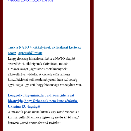
Tusk a NATO 4. cikkelyének aktiválását kérte az 
orosz „agresszió” miatt
Lengyelország hivatalosan kérte a NATO alapító 
szerződés 4. cikkelyének aktiválását, miután 
Oroszországot „agressziós cselekménynek” 
elkövetésével vádolta. A cikkely előírja, hogy 
konzultációkat kell kezdeményezni, ha a szövetség 
egyik tagja úgy véli, hogy biztonsága veszélyben van.
Lengyel külügyminiszter: a drónincidens azt 
bizonyítja, hogy Orbánnak nem kéne vétóznia 
Ukrajna EU-tagságát
A második poszt mellé kitettek egy rövid videót is a 
kormányülésről, ennek 
rögtön az elején Orbán azt 
kérdezi: „ezek orosz drónok voltak?”