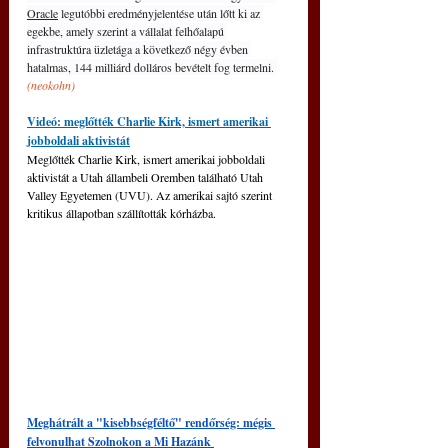
Oracle
 legutóbbi eredményjelentése után lőtt ki az 
egekbe, amely szerint a vállalat felhőalapú 
infrastruktúra üzletága a következő négy évben 
hatalmas, 144 milliárd dolláros bevételt fog termelni. 
(neokohn)
Videó: meglőtték Charlie Kirk, ismert amerikai 
jobboldali aktivistát
Meglőtték Charlie Kirk, ismert amerikai jobboldali 
aktivistát a Utah állambeli Oremben található Utah 
Valley Egyetemen (UVU). Az amerikai sajtó szerint 
kritikus állapotban szállították kórházba.
Meghátrált a "kisebbségféltő" rendőrség: mégis 
felvonulhat Szolnokon a Mi Hazánk 