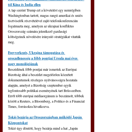
tól Kína és India ellen
A lap szerint Trump ezt a követelést egy nemrégiben 
Washingtonban tartott, magas rangú amerikai és uniós 
tisztviselők részvételével zajló telefonkonferencián 
fogalmazta meg, amelyen az ukrajnai konfliktus 
Oroszország számára jelentkező gazdasági 
költségeinek növelésére irányuló stratégiákat vitatták 
meg.
Fegyverkezés, Ukrajna támogatása és 
oroszellenesség a főbb pontjai Ursula mai éves 
nagy monológjának
Beszédének főbb pontjai már ismertek az Európai 
Bizottság által a beszédet megelőzően közzétett 
dokumentumok részleges nyilvánosságra hozatala 
alapján, amelyet a Bizottság szeptember egyik 
legfontosabb politikai eseményének tart Brüsszelben. 
Erről több európai médiaorgánum is beszámolt, többek 
között a Reuters, a Bloomberg, a Politico és a Financial 
Times, forrásokra hivatkozva.
Tokió bezárja az Oroszországban működő Japán 
Központokat
Tokió úgy döntött, hogy bezárja mind a hat „Japán 