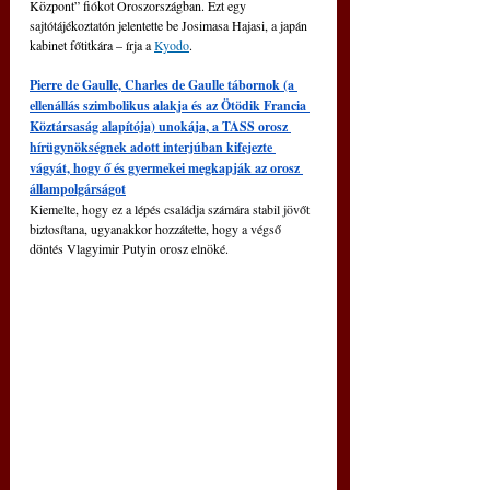
Központ” fiókot Oroszországban. Ezt egy 
sajtótájékoztatón jelentette be Josimasa Hajasi, a japán 
kabinet főtitkára – írja a 
Kyodo
.
Pierre de Gaulle, Charles de Gaulle tábornok (a 
ellenállás szimbolikus alakja és az Ötödik Francia 
Köztársaság alapítója) unokája, a TASS orosz 
hírügynökségnek adott interjúban kifejezte 
vágyát, hogy ő és gyermekei megkapják az orosz 
állampolgárságot
Kiemelte, hogy ez a lépés családja számára stabil jövőt 
biztosítana, ugyanakkor hozzátette, hogy a végső 
döntés Vlagyimir Putyin orosz elnöké.