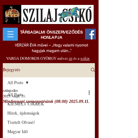
TÁRSADALMI ÖNSZERVEZŐDÉS
HONLAPJA
VERZÁR ÉVA művei – „Hogy valami nyomot
hagyjak magam után..."
VARGA DOMOKOS GYÖRGY művei
itt
és a
wikin
Bejegyzés
All Posts
szilajcsiko
All Posts
2025. szept. 11.
Mindennapi szemezgetésünk (08:00) 2025.09.11.
KIEMELT CIKKEK
Hírek, újdonságok
Tisztelt Olvasó!
Magyar Idő