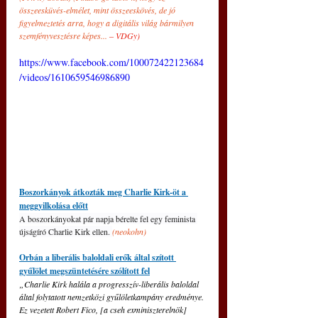
összeesküvés-elmélet, mint összeeskövés, de jó 
figyelmeztetés arra, hogy a digitális világ bármilyen 
szemfényvesztésre képes...
 ‒ VDGy)
https://www.facebook.com/100072422123684
/videos/1610659546986890
Boszorkányok átkozták meg Charlie Kirk-öt a 
meggyilkolása előtt
A boszorkányokat pár napja bérelte fel egy feminista 
újságíró Charlie Kirk ellen. 
(neokohn)
Orbán a liberális baloldali erők által szított 
gyűlölet megszüntetésére szólított fel
„Charlie Kirk halála a progresszív-liberális baloldal 
által folytatott nemzetközi gyűlöletkampány eredménye. 
Ez vezetett Robert Fico, [a cseh exminiszterelnök] 