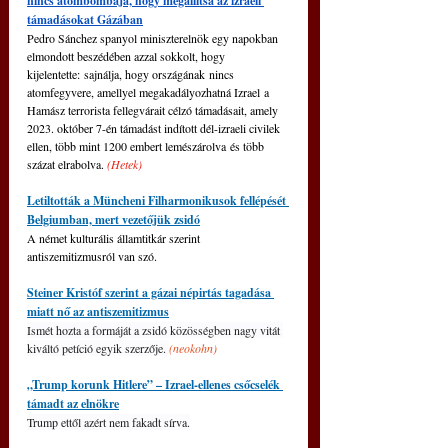
nincs atombombája, hogy megállítsa az izraeli 
támadásokat Gázában
Pedro Sánchez spanyol miniszterelnök egy napokban 
elmondott beszédében azzal sokkolt, hogy 
kijelentette: sajnálja, hogy országának nincs 
atomfegyvere, amellyel megakadályozhatná Izrael a 
Hamász terrorista fellegvárait célzó támadásait, amely 
2023. október 7-én támadást indított dél-izraeli civilek 
ellen, több mint 1200 embert lemészárolva és több 
százat elrabolva. 
(Hetek)
Letiltották a Müncheni Filharmonikusok fellépését 
Belgiumban, mert vezetőjük zsidó
A német kulturális államtitkár szerint 
antiszemitizmusról van szó.
Steiner Kristóf szerint a gázai népirtás tagadása 
miatt nő az antiszemitizmus
Ismét hozta a formáját a zsidó közösségben nagy vitát 
kiváltó petíció egyik szerzője. 
(neokohn)
„Trump korunk Hitlere” – Izrael-ellenes csőcselék 
támadt az elnökre
Trump ettől azért nem fakadt sírva.