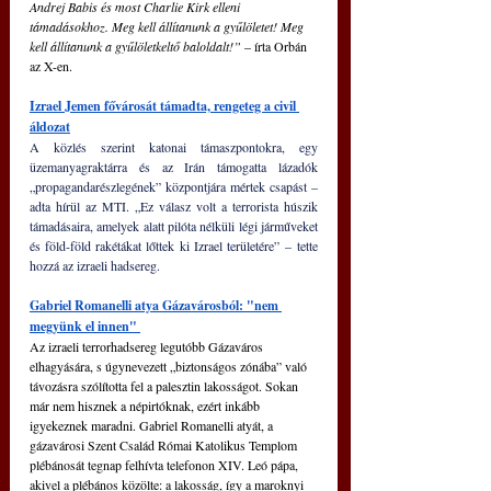
Andrej Babis és most Charlie Kirk elleni 
támadásokhoz. Meg kell állítanunk a gyűlöletet! Meg 
kell állítanunk a gyűlöletkeltő baloldalt!” 
– írta Orbán 
az X-en.
Izrael Jemen fővárosát támadta, rengeteg a civil 
áldozat
A közlés szerint katonai támaszpontokra, egy 
üzemanyagraktárra és az Irán támogatta lázadók 
„propagandarészlegének” központjára mértek csapást – 
adta hírül az MTI. „Ez válasz volt a terrorista húszik 
támadásaira, amelyek alatt pilóta nélküli légi járműveket 
és föld-föld rakétákat lőttek ki Izrael területére” – tette 
hozzá az izraeli hadsereg.
Gabriel Romanelli atya Gázavárosból: "nem 
megyünk el innen" 
Az izraeli terrorhadsereg legutóbb Gázaváros 
elhagyására, s úgynevezett „biztonságos zónába” való 
távozásra szólította fel a palesztin lakosságot. Sokan 
már nem hisznek a népirtóknak, ezért inkább 
igyekeznek maradni. Gabriel Romanelli atyát, a 
gázavárosi Szent Család Római Katolikus Templom 
plébánosát tegnap felhívta telefonon XIV. Leó pápa, 
akivel a plébános közölte: a lakosság, így a maroknyi 