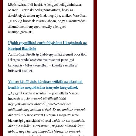
közös szárazföldi határt. A lengyel belügyminiszter, 
Marcin Kervinski pedig pontosította, hogy az 
átkelőhelyek akkor nyílnak meg újra, amikor Varsóban 
„100%-ig biztosak lesznek abban, hogy a szomszédos 
államtól nem fenyegeti veszély a lengyel 
állampolgárokat”.
Újabb egymilliárd eurót folyósított Ukrajnának az 
Európai Bizottság
Az Európai Bizottság újabb egymilliárd eurót bocsátott 
Ukrajna rendelkezésére makroszintű pénzügyi 
támogatás (MFA) keretében – közölte szerdán a 
brüsszeli testület.
Vance: két fő vitás kérdésre szűkült az ukrajnai 
konfliktus megoldására irányuló tárgyalások
„Az egyik kérdés a területi” 
– jelentette ki Vance, 
hozzátéve: 
„Az oroszok körülbelül 6000 
négyzetkilométert akarnak, amelyet még nem 
hódítottak meg katonai erővel. Ez az, amit az oroszok 
akarnak.” 
Vance szerint Ukrajna a maga részéről 
biztonsági garanciákat követel 
„akár az európaiaktól, 
akár másoktól”
. Hozzátette: 
„Biztosak akarnak lenni 
abban, hogy ha megállapodást kötnek, az oroszok 