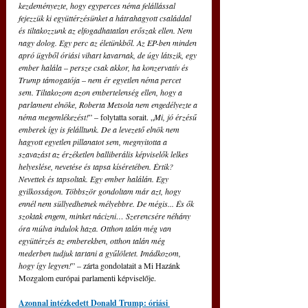
kezdeményezte, hogy egyperces néma felállással 
fejezzük ki együttérzésünket a hátrahagyott családdal 
és tiltakozzunk az elfogadhatatlan erőszak ellen. Nem 
nagy dolog. Egy perc az életünkből. Az EP-ben minden 
apró ügyből óriási vihart kavarnak, de úgy látszik, egy 
ember halála 
–
 persze csak akkor, ha konzervatív és 
Trump támogatója 
–
 nem ér egyetlen néma percet 
sem. Tiltakozom azon embertelenség ellen, hogy a 
parlament elnöke, Roberta Metsola nem engedélyezte a 
néma megemlékezést!
” – folytatta sorait. „
Mi, jó érzésű 
emberek így is felálltunk. De a levezető elnök nem 
hagyott egyetlen pillanatot sem, megnyitotta a 
szavazást az érzéketlen balliberális képviselők lelkes 
helyeslése, nevetése és tapsa kíséretében. Értik? 
Nevettek és tapsoltak. Egy ember halálán. Egy 
gyilkosságon. Többször gondoltam már azt, hogy 
ennél nem süllyedhetnek mélyebbre. De mégis... És ők 
szoktak engem, minket nácizni… Szerencsére néhány 
óra múlva indulok haza. Otthon talán még van 
együttérzés az emberekben, otthon talán még 
mederben tudjuk tartani a gyűlöletet. Imádkozom, 
hogy így legyen!
” – zárta gondolatait a Mi Hazánk 
Mozgalom európai parlamenti képviselője. 
Azonnal intézkedett Donald Trump: óriási 