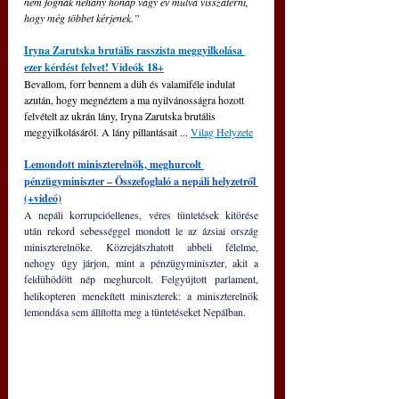
nem fognak néhány hónap vagy év múlva visszatérni, 
hogy még többet kérjenek.”
Iryna Zarutska brutális rasszista meggyilkolása 
ezer kérdést felvet! Videók 18+
Bevallom, forr bennem a düh és valamiféle indulat 
azután, hogy megnéztem a ma nyilvánosságra hozott 
felvételt az ukrán lány, Iryna Zarutska brutális 
meggyilkolásáról. A lány pillantásait ... 
Vilag Helyzete
Lemondott miniszterelnök, meghurcolt 
pénzügyminiszter – Összefoglaló a nepáli helyzetről 
(+videó)
A nepáli korrupcióellenes, véres tüntetések kitörése 
után rekord sebességgel mondott le az ázsiai ország 
miniszterelnöke. Közrejátszhatott abbeli félelme, 
nehogy úgy járjon, mint a pénzügyminiszter, akit a 
feldühödött nép meghurcolt.
Felgyújtott parlament, 
helikopteren menekített miniszterek: a miniszterelnök 
lemondása sem állította meg a tüntetéseket Nepálban.