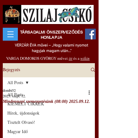
TÁRSADALMI ÖNSZERVEZŐDÉS
HONLAPJA
VERZÁR ÉVA művei – „Hogy valami nyomot
hagyjak magam után..."
VARGA DOMOKOS GYÖRGY művei
itt
és a
wikin
Bejegyzés
All Posts
dombi52
All Posts
2025. szept. 12.
Mindennapi szemezgetésünk (08:00) 2025.09.12.
KIEMELT CIKKEK
Hírek, újdonságok
Tisztelt Olvasó!
Magyar Idő