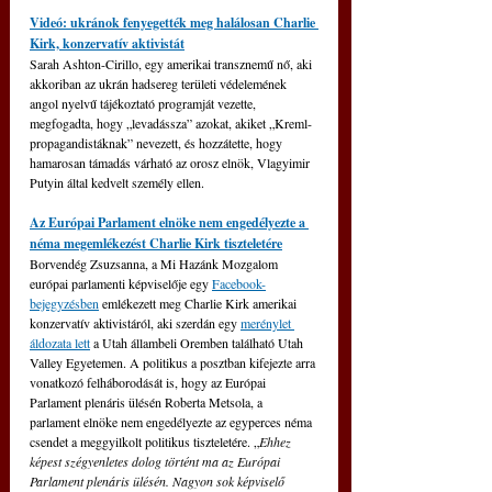
Videó: ukránok fenyegették meg halálosan Charlie 
Kirk, konzervatív aktivistát
Sarah Ashton-Cirillo, egy amerikai transznemű nő, aki 
akkoriban az ukrán hadsereg területi védelemének 
angol nyelvű tájékoztató programját vezette, 
megfogadta, hogy „levadássza” azokat, akiket „Kreml-
propagandistáknak” nevezett, és hozzátette, hogy 
hamarosan támadás várható az orosz elnök, Vlagyimir 
Putyin által kedvelt személy ellen.
Az Európai Parlament elnöke nem engedélyezte a 
néma megemlékezést Charlie Kirk tiszteletére
Borvendég Zsuzsanna, a Mi Hazánk Mozgalom 
európai parlamenti képviselője egy 
Facebook-
bejegyzésben
 emlékezett meg Charlie Kirk amerikai 
konzervatív aktivistáról, aki szerdán egy 
merénylet 
áldozata lett
 a Utah állambeli Oremben található Utah 
Valley Egyetemen. A politikus a posztban kifejezte arra 
vonatkozó felháborodását is, hogy az Európai 
Parlament plenáris ülésén Roberta Metsola, a 
parlament elnöke nem engedélyezte az egyperces néma 
csendet a meggyilkolt politikus tiszteletére. 
„
Ehhez 
képest szégyenletes dolog történt ma az Európai 
Parlament plenáris ülésén. Nagyon sok képviselő 