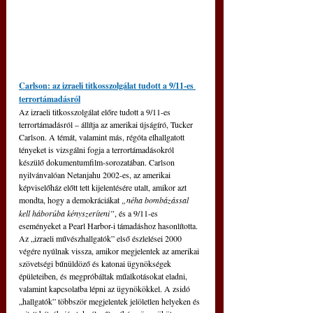
Carlson: az izraeli titkosszolgálat tudott a 9/11-es 
terrortámadásról
Az izraeli titkosszolgálat előre tudott a 9/11-es 
terrortámadásról – állítja az amerikai újságíró, Tucker 
Carlson. A témát, valamint más, régóta elhallgatott 
tényeket is vizsgálni fogja a terrortámadásokról 
készülő dokumentumfilm-sorozatában. 
Carlson 
nyilvánvalóan Netanjahu 2002-es, az amerikai 
képviselőház előtt tett kijelentésére utalt, amikor azt 
mondta, hogy a demokráciákat
„néha bombázással 
kell háborúba kényszeríteni”
, és a 9/11-es 
eseményeket a Pearl Harbor-i támadáshoz hasonlította. 
Az „izraeli művészhallgatók” első észlelései 2000 
végére nyúlnak vissza, amikor megjelentek az amerikai 
szövetségi bűnüldöző és katonai ügynökségek 
épületeiben, és megpróbáltak műalkotásokat eladni, 
valamint kapcsolatba lépni az ügynökökkel. A zsidó 
„hallgatók” többször megjelentek jelöletlen helyeken és 