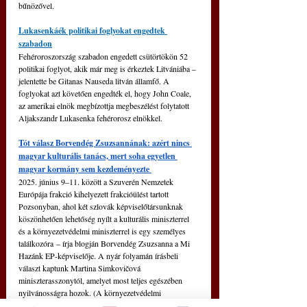
bűnözővel.
Lukasenkáék politikai foglyokat engedtek 
szabadon
Fehéroroszország szabadon engedett csütörtökön 52 
politikai foglyot, akik már meg is érkeztek Litvániába 
‒
jelentette be Gitanas Nauseda litván államfő. A 
foglyokat azt követően engedték el, hogy John Coale, 
az amerikai elnök megbízottja megbeszélést folytatott 
Aljakszandr Lukasenka fehérorosz elnökkel.
Tót válasz Borvendég Zsuzsannának: azért nincs 
magyar kulturális tanács, mert soha egyetlen 
magyar kormány sem kezdeményezte 
2025. június 9–11. között a Szuverén Nemzetek 
Európája frakció kihelyezett frakcióülést tartott 
Pozsonyban, ahol két szlovák képviselőtársunknak 
köszönhetően lehetőség nyílt a kulturális miniszterrel 
és a környezetvédelmi miniszterrel is egy személyes 
találkozóra – írja blogján Borvendég Zsuzsanna a Mi 
Hazánk EP-képviselője. A nyár folyamán írásbeli 
választ kaptunk Martina Simkovičová 
miniszterasszonytól, amelyet most teljes egészében 
nyilvánosságra hozok. (A környezetvédelmi 
miniszterhez eljuttatott kérdésekre egyelőre nem 