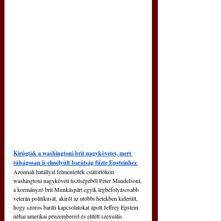
Kirúgták a washingtoni brit nagykövetet, mert 
túlságosan is elmélyült barátság fűzte Epsteinhez 
Azonnali hatállyal felmentették csütörtökön 
washingtoni nagyköveti tisztségéből Peter Mandelsont, 
a kormányzó brit Munkáspárt egyik legbefolyásosabb 
veterán politikusát, akiről az utóbbi hetekben kiderült, 
hogy szoros baráti kapcsolatokat ápolt Jeffrey Epstein 
néhai amerikai pénzemberrel és elítélt szexuális 