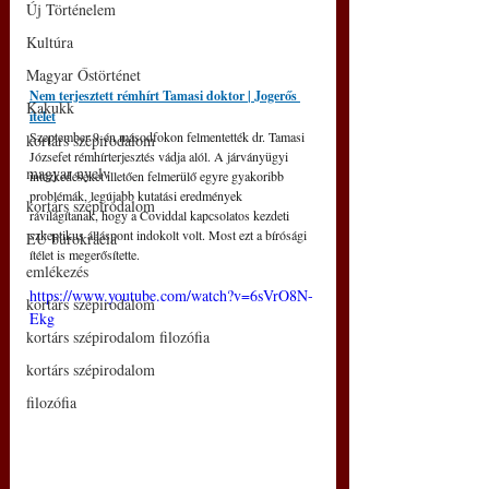
Új Történelem
Kultúra
Magyar Őstörténet
Nem terjesztett rémhírt Tamasi doktor | Jogerős 
Kakukk
ítélet
Szeptember 9-én másodfokon felmentették dr. Tamasi 
kortárs szépirodalom
Józsefet rémhírterjesztés vádja alól. A járványügyi 
magyar nyelv
intézkedéseket illetően felmerülő egyre gyakoribb 
problémák, legújabb kutatási eredmények 
kortárs szépirodalom
rávilágítanak, hogy a Coviddal kapcsolatos kezdeti 
szkeptikus álláspont indokolt volt. Most ezt a bírósági 
EU bürokrácia
ítélet is megerősítette.
emlékezés
https://www.youtube.com/watch?v=6sVrO8N-
kortárs szépirodalom
Ekg
kortárs szépirodalom filozófia
kortárs szépirodalom
filozófia