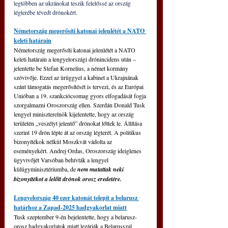
legtöbben az ukránokat teszik felelőssé az ország 
légterébe tévedt drónokért.
Németország megerősíti katonai jelenlétét a NATO 
keleti határain
Németország megerősíti katonai jelenlétét a NATO 
keleti határain a lengyelországi drónincidens után – 
jelentette be Stefan Kornelius, a német kormány 
szóvivője. Ezzel az ürüggyel a kabinet a Ukrajnának 
szánt támogatás megerősítését is tervezi, és az Európai 
Unióban a 19. szankciócsomag gyors elfogadását fogja 
szorgalmazni Oroszország ellen. Szerdán Donald Tusk 
lengyel miniszterelnök kijelentette, hogy az ország 
területén „veszélyt jelentő” drónokat lőttek le. Állítása 
szerint 19 drón lépte át az ország légterét. A politikus 
bizonyítékok nélkül Moszkvát vádolta az 
eseményekért. Andrej Ordas, Oroszország ideiglenes 
ügyvivőjét Varsóban behívták a lengyel 
külügyminisztériumba, de 
nem mutattak neki 
bizonyítékot a lelőtt drónok orosz eredetére.
Lengyelország 40 ezer katonát telepít a belarusz 
határhoz a Zapad-2025 hadgyakorlat miatt
Tusk szeptember 9-én bejelentette, hogy a belarusz-
orosz hadgyakorlatok miatt lezárják a Belarusszal 