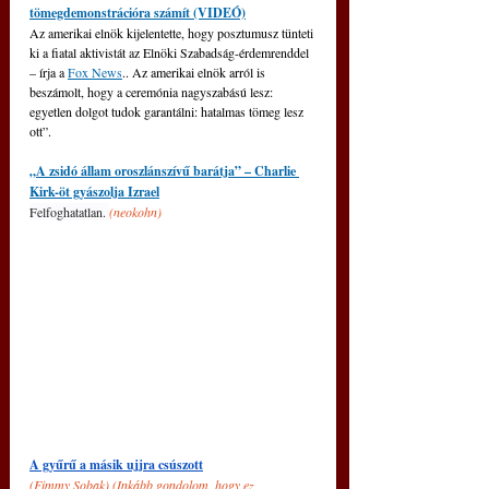
tömegdemonstrációra számít (VIDEÓ)
Az amerikai elnök kijelentette, hogy posztumusz tünteti 
ki a fiatal aktivistát az Elnöki Szabadság-érdemrenddel 
– írja a 
Fox News
.. Az amerikai elnök arról is 
beszámolt, hogy a ceremónia nagyszabású lesz: 
egyetlen dolgot tudok garantálni: hatalmas tömeg lesz 
ott”.
„A zsidó állam oroszlánszívű barátja” – Charlie 
Kirk-öt gyászolja Izrael
Felfoghatatlan. 
(neokohn)
A gyűrű a másik ujjra csúszott
(
Fimmy Sobak) (Inkább gondolom, hogy ez 