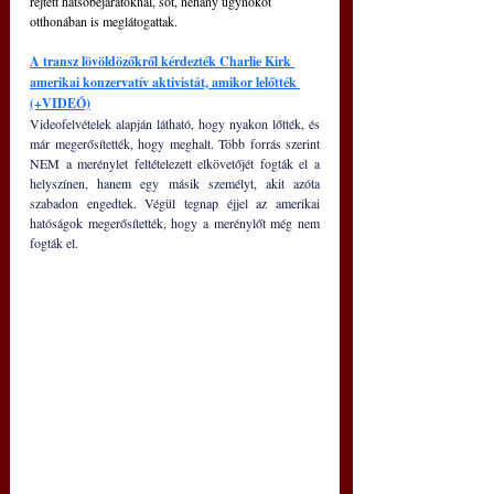
rejtett hátsóbejáratoknál, sőt, néhány ügynököt 
otthonában is meglátogattak.
A transz lövöldözőkről kérdezték Charlie Kirk 
amerikai konzervatív aktivistát, amikor lelőtték 
(+VIDEÓ)
Videofelvételek alapján látható, hogy nyakon lőtték, és 
már megerősítették, hogy meghalt. Több forrás szerint 
NEM a merénylet feltételezett elkövetőjét fogták el a 
helyszínen, hanem egy másik személyt, akit azóta 
szabadon engedtek. Végül tegnap éjjel az amerikai 
hatóságok megerősítették, hogy a merénylőt még nem 
fogták el.