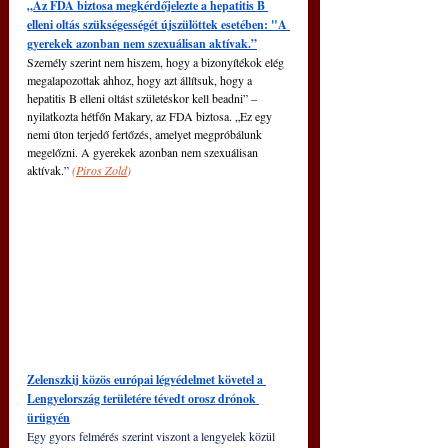
„Az FDA biztosa megkérdőjelezte a hepatitis B 
elleni oltás szükségességét újszülöttek esetében: "A 
gyerekek azonban nem szexuálisan aktívak.”
Személy szerint nem hiszem, hogy a bizonyítékok elég 
megalapozottak ahhoz, hogy azt állítsuk, hogy a 
hepatitis B elleni oltást születéskor kell beadni” – 
nyilatkozta hétfőn Makary, az FDA biztosa. „Ez egy 
nemi úton terjedő fertőzés, amelyet megpróbálunk 
megelőzni. A gyerekek azonban nem szexuálisan 
aktívak.” 
(
Piros Zold
)
Zelenszkij közös európai légvédelmet követel a 
Lengyelország területére tévedt orosz drónok 
ürügyén
Egy gyors felmérés szerint viszont a lengyelek közül 