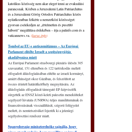
katolikus közösség nem akar eleget tenni az evakuálási 
parancsnak. Közben a Jeruzsálemi Latin Patriarchátus 
és a Jeruzsálemi Görög Ortodox Patriarchátus közös 
nyilatkozatban felkérte a nemzetközi közösséget: 
gyorsan cselekedjen az „értelmetlen és pusztító 
háború” megállítása érdekében – írja a 
palinfo.com
 és a 
vaticannews.va
. 
(
kuruc.info
)
Tombol az EU-s antiszemitizmus – Az Európai 
Parlament elítélte Izraelt a segítségnyújtás 
akadályozása miatt
Az Európai Parlament strasbourgi plenáris ülésén 305 
szavazattal, 151 ellenében és 122 tartózkodás mellett 
elfogadott állásfoglalásában elítélte az izraeli kormányt, 
amiért éhínséget okoz Gázában, és felszólított az 
összes érintett határátkelőhely megnyitására. Az 
állásfoglalás elfogadását támogató EP-képviselők 
sürgették az ENSZ közel-keleti palesztin menekülteket 
segélyező hivatala (UNRWA) teljes mandátumának és 
finanszírozásának visszaállítását, szigorú felügyelet 
mellett, és nemtetszésüket fejezték ki a jelenlegi 
segélyelosztási rendszer miatt.
Spanyolország miniszterelnöke sajnálja, hogy 