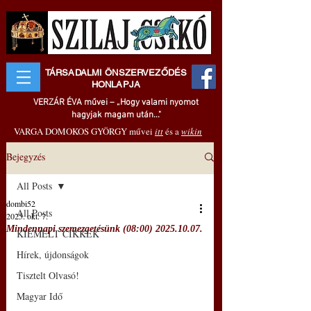
TÁRSADALMI ÖNSZERVEZŐDÉS
HONLAPJA
VERZÁR ÉVA művei – „Hogy valami nyomot
hagyjak magam után..."
VARGA DOMOKOS GYÖRGY művei
itt
és a
wikin
Bejegyzés
All Posts
dombi52
All Posts
2025. okt. 7.
Mindennapi szemezgetésünk (08:00) 2025.10.07.
KIEMELT CIKKEK
Hírek, újdonságok
Tisztelt Olvasó!
Magyar Idő