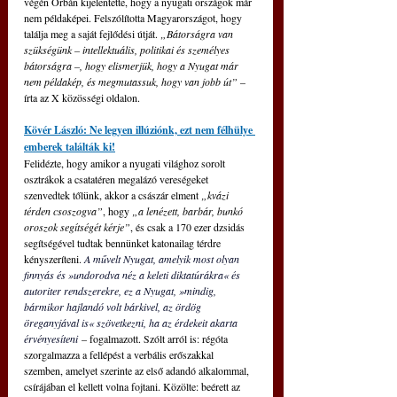
végén Orbán kijelentette, hogy a nyugati országok már 
nem példaképei. Felszólította Magyarországot, hogy 
találja meg a saját fejlődési útját. 
„Bátorságra van 
szükségünk – intellektuális, politikai és személyes 
bátorságra –, hogy elismerjük, hogy a Nyugat már 
nem példakép, és megmutassuk, hogy van jobb út”
 – 
írta az X közösségi oldalon.
Kövér László: Ne legyen illúziónk, ezt nem félhülye 
emberek találták ki!
Felidézte, hogy amikor a nyugati világhoz sorolt 
osztrákok a csatatéren megalázó vereségeket 
szenvedtek tőlünk, akkor a császár elment 
„kvázi 
térden csoszogva”
, hogy 
„a lenézett, barbár, bunkó 
oroszok segítségét kérje”
, és csak a 170 ezer dzsidás 
segítségével tudtak bennünket katonailag térdre 
kényszeríteni. 
A művelt Nyugat, amelyik most olyan 
finnyás és »undorodva néz a keleti diktatúrákra« és 
autoriter rendszerekre, ez a Nyugat, »mindig, 
bármikor hajlandó volt bárkivel, az ördög 
öreganyjával is« szövetkezni, ha az érdekeit akarta 
érvényesíteni 
– fogalmazott. Szólt arról is: régóta 
szorgalmazza a fellépést a verbális erőszakkal 
szemben, amelyet szerinte az első adandó alkalommal, 
csírájában el kellett volna fojtani. Közölte: beérett az 