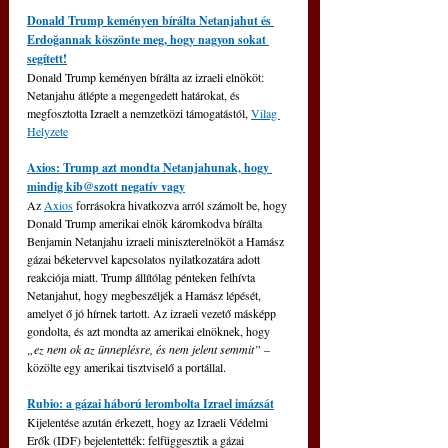
Donald Trump keményen bírálta Netanjahut és 
Erdoğannak köszönte meg, hogy nagyon sokat 
segített!
Donald Trump keményen bírálta az izraeli elnököt: 
Netanjahu átlépte a megengedett határokat, és 
megfosztotta Izraelt a nemzetközi támogatástól, 
Vilag 
Helyzete
Axios: Trump azt mondta Netanjahunak, hogy 
mindig kib@szott negatív vagy
Az 
Axios
 forrásokra hivatkozva arról számolt be, hogy 
Donald Trump amerikai elnök káromkodva bírálta 
Benjamin Netanjahu izraeli miniszterelnököt a Hamász 
gázai béketervvel kapcsolatos nyilatkozatára adott 
reakciója miatt. 
Trump állítólag pénteken felhívta 
Netanjahut, hogy megbeszéljék a Hamász lépését, 
amelyet ő jó hírnek tartott. Az izraeli vezető másképp 
gondolta, és azt mondta az amerikai elnöknek, hogy 
„ez nem ok az ünneplésre, és nem jelent semmit” 
– 
közölte egy amerikai tisztviselő a portállal.
Rubio: a gázai háború lerombolta Izrael imázsát
Kijelentése azután érkezett, hogy az Izraeli Védelmi 
Erők (IDF) bejelentették: felfüggesztik a gázai 