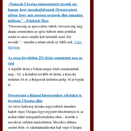
„Nemcsak Ukrajna támogatásáért tesszük ezt, 
hanem, hogy megakadályozzuk Oroszországot 
abban, hogy más európai országok ellen támadást 
indítson.” ‒ Friedrich Merz
"Oroszország az agresszióra váltott. Oroszország meg 
akarja semmisíteni az egész háború utáni politikai 
rendet és most szembe kell néznünk ezzel. Ezt 
tesszük." ‒ mondta a német elnök az ARD-nek, 
Vilag 
Helyzete
Az orosz légvédelem 251 drónt semmisített meg az 
éjjel
A legtöbb drónt a Fekete-tenger felett semmisítették 
meg – 62, a Krímben további 40 drónt, a Kurszki 
területen 34-et, a Belgorodi területen pedig 30-at fogtak 
el.
Oroszország a Kinzsal hiperszonikus rakétákat is 
bevetette Ukrajna ellen
Az orosz hadsereg éjszaka nagyszabású támadást 
hajtott végre Ukrajna fegyvergyártó létesítményei és az 
azokat ellátó energiainfrastruktúra ellen – közölte a 
moszkvai védelmi minisztérium. 
Moszkva állítása 
szerint drón- és rakétatámadásokat hajt végre Ukrajna 