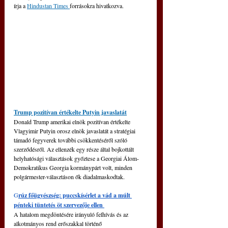
írja a 
Hindustan Times 
forrásokra hivatkozva.
Trump pozitívan értékelte Putyin javaslatát
Donald Trump amerikai elnök pozitívan értékelte 
Vlagyimir Putyin orosz elnök javaslatát a stratégiai 
támadó fegyverek további csökkentéséről szóló 
szerződésről. 
Az ellenzék egy része által bojkottált 
helyhatósági választások győztese a Georgiai Álom-
Demokratikus Georgia kormánypárt volt, minden 
polgármester-választáson ők diadalmaskodtak.
G
rúz főügyészség: puccskísérlet a vád a múlt 
pénteki tüntetés öt szervezője ellen 
A hatalom megdöntésére irányuló felhívás és az 
alkotmányos rend erőszakkal történő 