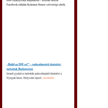
több székelyföldi településen 
‒
 közölte hétfőn 
Facebook-oldalán Kelemen Hunor szövetségi elnök.
„Halál az IDF-re!” – palesztinpárti tüntetést 
tartottak Budapesten
Izraelt gyalázva tartottak palesztinpárti tüntetést a 
Nyugati téren. Helyszíni riport. 
(neokohn)