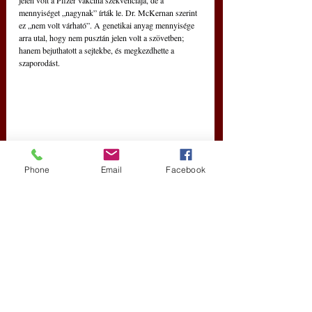
jelen volt a Pfizer vakcina szekvenciája, de a 
mennyiséget „nagynak” írták le. Dr. McKernan szerint 
ez „nem volt várható”. A genetikai anyag mennyisége 
arra utal, hogy nem pusztán jelen volt a szövetben; 
hanem bejuthatott a sejtekbe, és megkezdhette a 
szaporodást.
Phone
Email
Facebook