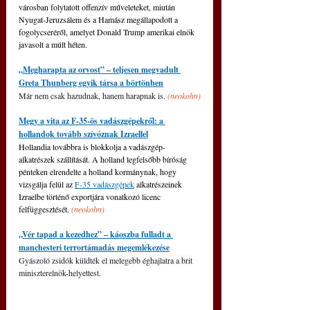
városban folytatott offenzív műveleteket, miután 
Nyugat-Jeruzsálem és a Hamász megállapodott a 
fogolycseréről, amelyet Donald Trump amerikai elnök 
javasolt a múlt héten.
„Megharapta az orvost” – teljesen megvadult 
Greta Thunberg egyik társa a börtönben
Már nem csak hazudnak, hanem harapnak is. 
(neokohn)
Megy a vita az F-35-ös vadászgépekről: a 
hollandok tovább szívóznak Izraellel
Hollandia továbbra is blokkolja a vadászgép-
alkatrészek szállítását. A holland legfelsőbb bíróság 
pénteken elrendelte a holland kormánynak, hogy 
vizsgálja felül az 
F-35 vadászgépek
 alkatrészeinek 
Izraelbe történő exportjára vonatkozó licenc 
felfüggesztését. 
(neokohn)
„Vér tapad a kezedhez” – káoszba fulladt a 
manchesteri terrortámadás megemlékezése
Gyászoló zsidók küldték el melegebb éghajlatra a brit 
miniszterelnök-helyettest.