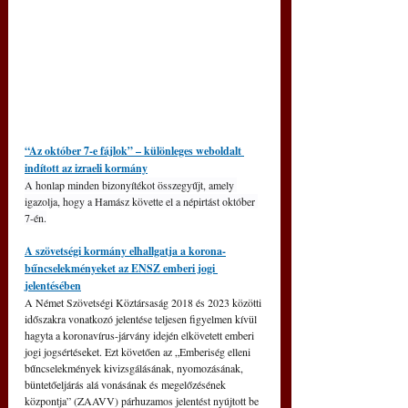
“Az október 7-e fájlok” – különleges weboldalt 
indított az izraeli kormány
A honlap minden bizonyítékot összegyűjt, amely 
igazolja, hogy a Hamász követte el a népirtást október 
7-én.
A szövetségi kormány elhallgatja a korona-
bűncselekményeket az ENSZ emberi jogi 
jelentésében
A Német Szövetségi Köztársaság 2018 és 2023 közötti 
időszakra vonatkozó jelentése teljesen figyelmen kívül 
hagyta a koronavírus-járvány idején elkövetett emberi 
jogi jogsértéseket. Ezt követően az „Emberiség elleni 
bűncselekmények kivizsgálásának, nyomozásának, 
büntetőeljárás alá vonásának és megelőzésének 
központja” (ZAAVV) párhuzamos jelentést nyújtott be 