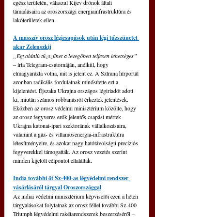
egész területén, válaszul Kijev drónok általi 
támadásaira az oroszországi energiainfrastruktúra és 
lakóterületek ellen.
A masszív orosz légicsapások után légi tűzszünetet 
akar Zelenszkij
„Egyoldalú tűzszünet a levegőben teljesen lehetséges” 
– írta Telegram-csatornáján, anélkül, hogy 
elmagyarázta volna, mit is jelent ez. A Sztrana hírportál 
azonban radikális fordulatnak minősítette ezt a 
kijelentést. Éjszaka Ukrajna országos légiriadót adott 
ki, miután számos robbanásról érkeztek jelentések. 
Eközben az orosz védelmi minisztérium közölte, hogy 
az orosz fegyveres erők jelentős csapást mértek 
Ukrajna katonai-ipari szektorának vállalkozásaira, 
valamint a gáz- és villamosenergia-infrastruktúra 
létesítményeire, és azokat nagy hatótávolságú precíziós 
fegyverekkel támogatták. Az orosz vezetés szerint 
minden kijelölt célpontot eltaláltak.
India további öt Sz-400-as légvédelmi rendszer 
vásárlásáról tárgyal Oroszországgal
Az indiai védelmi minisztérium képviselői ezen a héten 
tárgyalásokat folytatnak az orosz féllel további Sz-400 
Triumph légvédelmi rakétarendszerek beszerzéséről – 