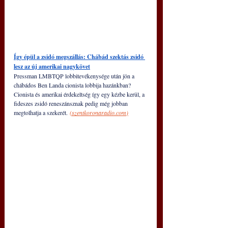
Így épül a zsidó megszállás: Chábád szektás zsidó 
lesz az új amerikai nagykövet
Pressman LMBTQP lobbitevékenysége után jön a 
chábádos Ben Landa cionista lobbija hazánkban? 
Cionista és amerikai érdekeltség így egy kézbe kerül, a 
fideszes zsidó reneszánsznak pedig még jobban 
megtolhatja a szekerét. 
(
szentkoronaradio.com
)