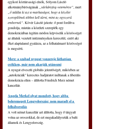
egykori köztársasági
elnök, Sólyom László 
alkotmánybíróságának 
„sárkányfog-veteménye”
, mert 
„ő találta ki azt a marhaságot, hogy a közélet 
szereplőinek többet kell tűrni, mint az egyszerű 
embernek”
. Kövér László jelezte: ő pont fordítva 
gondolja, miután a közéleti szereplők egy 
demokráciában legitim módon képviselik a közösséget 
az általuk vezetett intézményeken keresztül, 
ezért aki 
őket alaptalanul gyalázza, az a felhatalmazó közösséget 
is megsérti.
Merz: a szabad nyugat vonzereje láthatóan 
csökken, már nem akarják utánozni
A nyugat elveszíti globális jelentőségét, miközben az 
„autokráciák” keresztes hadjáratot indítanak a liberális 
demokrácia ellen – állította Friedrich Merz német 
kancellár.
Angela Merkel olyat mondott, hogy abba 
beleremegett Lengyelország: nem maradt el a 
felháborodás
A volt német kancellár azt állította, hogy ő tárgyalt 
volna az oroszokkal, de ezt megakadályozták a balti 
államok és Lengyelország.