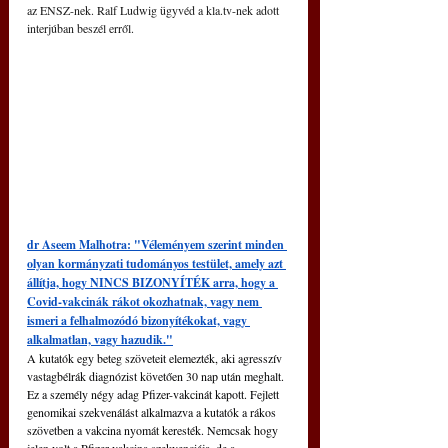
az ENSZ-nek. Ralf Ludwig ügyvéd a kla.tv-nek adott 
interjúban beszél erről.
dr Aseem Malhotra: "Véleményem szerint minden 
olyan kormányzati tudományos testület, amely azt 
állítja, hogy NINCS BIZONYÍTÉK arra, hogy a 
Covid-vakcinák rákot okozhatnak, vagy nem 
ismeri a felhalmozódó bizonyítékokat, vagy 
alkalmatlan, vagy hazudik."
A kutatók egy beteg szöveteit elemezték, aki agresszív 
vastagbélrák diagnózist követően 30 nap után meghalt. 
Ez a személy négy adag Pfizer-vakcinát kapott. Fejlett 
genomikai szekvenálást alkalmazva a kutatók a rákos 
szövetben a vakcina nyomát keresték. Nemcsak hogy 