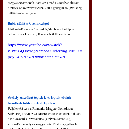
megváltoztatásának kísérlete a vád a szombati tbiliszi 
tüntetés öt szervezője ellen - áll a georgiai főügyészség 
hétfői közleményében.
Babis átállítja Csehországot
Első sajtótájékoztatóján azt ígérte, hogy leállítja a 
bukott Fiala-kormány támogatását Ukrajnának.
https://www.youtube.com/watch?
v=mtis3Q0hxMg&embeds_referring_euri=htt
ps%3A%2F%2Fwww.hetek.hu%2F
Székely zászlókat téptek le és loptak el oláh 
fociultrák több erdélyi településen 
Feljelentést tesz a Romániai Magyar Demokrata 
Szövetség (RMDSZ) ismeretlen tettesek ellen, miután 
a Kolozsvári Universitatea (Universitatea Cluj) 
szurkolói székely és magyar zászlókat szaggattak le 