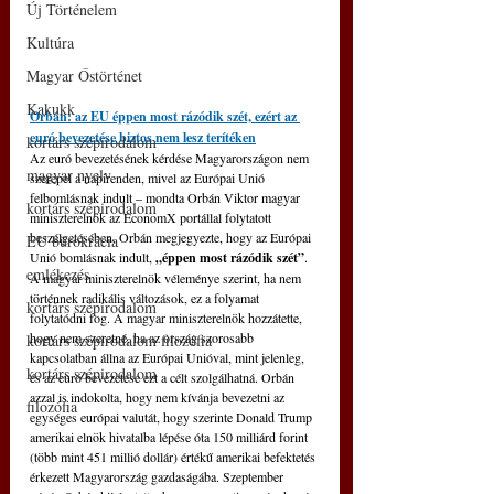
Új Történelem
Kultúra
Magyar Őstörténet
Kakukk
Orbán: az EU éppen most rázódik szét, ezért az 
euró bevezetése biztos nem lesz terítéken
kortárs szépirodalom
Az euró bevezetésének kérdése Magyarországon nem 
magyar nyelv
szerepel a napirenden, mivel az Európai Unió 
felbomlásnak indult – mondta Orbán Viktor magyar 
kortárs szépirodalom
miniszterelnök az EconomX portállal folytatott 
beszélgetésében. 
Orbán megjegyezte, hogy az Európai 
EU bürokrácia
Unió bomlásnak indult, 
„éppen most rázódik szét”
. 
emlékezés
A magyar miniszterelnök véleménye szerint, ha nem 
történnek radikális változások, ez a folyamat 
kortárs szépirodalom
folytatódni fog. A magyar miniszterelnök hozzátette, 
hogy nem szeretné, ha az ország szorosabb 
kortárs szépirodalom filozófia
kapcsolatban állna az Európai Unióval, mint jelenleg, 
kortárs szépirodalom
és az euró bevezetése ezt a célt szolgálhatná. Orbán 
azzal is indokolta, hogy nem kívánja bevezetni az 
filozófia
egységes európai valutát, hogy szerinte Donald Trump 
amerikai elnök hivatalba lépése óta 150 milliárd forint 
(több mint 451 millió dollár) értékű amerikai befektetés 
érkezett Magyarország gazdaságába. Szeptember 