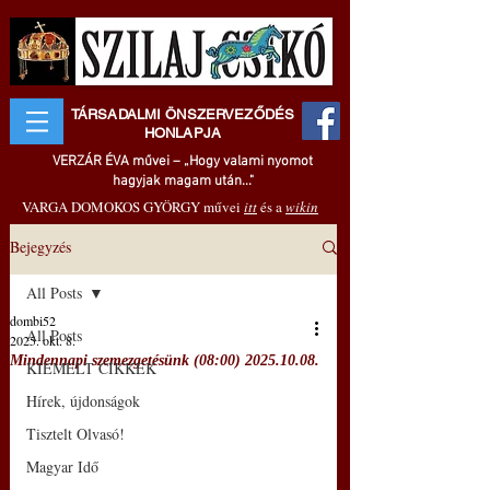
TÁRSADALMI ÖNSZERVEZŐDÉS
HONLAPJA
VERZÁR ÉVA művei – „Hogy valami nyomot
hagyjak magam után..."
VARGA DOMOKOS GYÖRGY művei
itt
és a
wikin
Bejegyzés
All Posts
dombi52
All Posts
2025. okt. 8.
Mindennapi szemezgetésünk (08:00) 2025.10.08.
KIEMELT CIKKEK
Hírek, újdonságok
Tisztelt Olvasó!
Magyar Idő