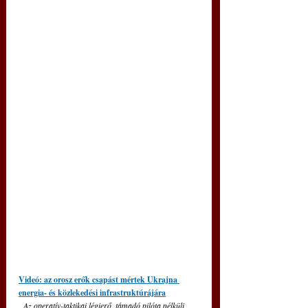
Videó: az orosz erők csapást mértek Ukrajna 
energia- és közlekedési infrastruktúrájára
„Az operatív-taktikai légierő, támadó pilóta nélküli 