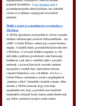
magánüzenetet, fényképet és videót az európai 
polgárok készülékein. A 
terv hivatalos célja
 a 
gyermekpornográfia elleni küzdelem, ám szakértők 
szerint ez az általános megfigyelés bevezetését 
jelentené. 
Ömlik a pornó és a meztelenség a gyerekekre a 
TikTokon
A TikTok algoritmusa pornográfiát és erősen szexuális 
tartalmú videókat ajánl a kiskorú felhasználóknak – írja 
a BBC a Global Witness emberi jogi csoport kutatása 
alapján. A kutatók hamis gyermekfiókokat hoztak létre 
a TikTokon, 13 évesnek beállítva magukat, és, bár 
aktiválták a platform gyerekeknek szánt biztonsági 
beállításait, ezek után is ömlöttek rájuk a szexuális 
tartalmak: a javasolt keresések szexuális tartalmú 
anyagokhoz vezették őket, amelyekben erőszak, 
valamint behatolásos szex volt látható. Ava Lee, a 
Global Witness munkatársa szerint a megállapítások 
„hatalmas sokkot” jelentettek a kutatók számára. Mint 
mondta, a TikTok nemcsak, hogy nem tudja 
megakadályozni, hogy a gyerekek nem megfelelő 
tartalmakhoz férjenek hozzá, hanem amint létrehoznak 
egy fiókot, azonnal javasolja is nekik azokat.