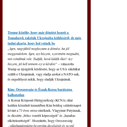
Trump közölte, hogy már döntést hozott a 
Tomahawk rakéták Ukrajnába küldéséről, de még 
tudni akarja, hogy hol vetnék be
„Igen, nagyjából meghoztam a döntést, ha jól 
meggondolom. Igen, azt hiszem, szeretném megtudni, 
mit csinálnak vele. Tudják, hová küldik őket? Azt 
hiszem, fel kell tennem ezt a kérdést” –
 válaszolta 
Trump az újságírók kérdésére, hogy az USA rakétákat 
szállít-e Ukrajnának, vagy eladja azokat a NATO-nak, 
és engedélyezi nekik, hogy eladják Ukrajnának.
Kim: Oroszország és Észak-Korea barátsága 
halhatatlan
A Koreai Központi Hírügynökség (KCNA) által 
kedden közzétett üzenetében Kim boldog születésnapot 
kívánt a 73 éves orosz elnöknek, Vlagyimir Putyinnak, 
és dicsérte „bölcs vezetői képességeit” és „hazafias 
elkötelezettségét”. Hozzátette, hogy Oroszország 
„világhatalomként bizonyítja dicsőségét és vezető 