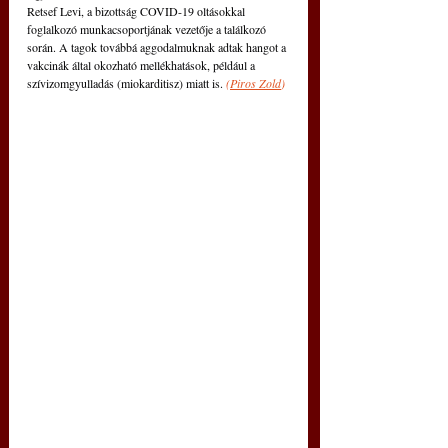
Retsef Levi, a bizottság COVID-19 oltásokkal 
foglalkozó munkacsoportjának vezetője a találkozó 
során. A tagok továbbá aggodalmuknak adtak hangot a 
vakcinák által okozható mellékhatások, például a 
szívizomgyulladás (miokarditisz) miatt is. 
(
Piros Zold
)