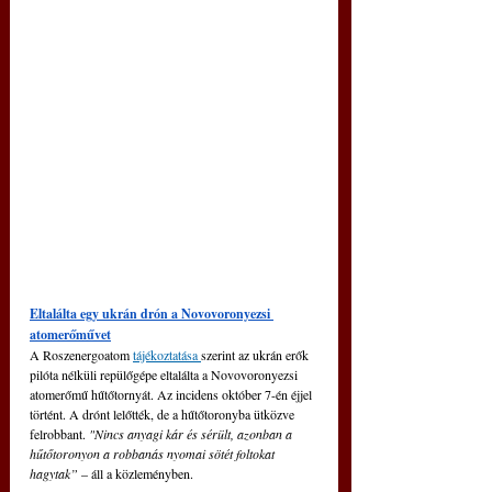
Eltalálta egy ukrán drón a Novovoronyezsi 
atomerőművet
A Roszenergoatom 
tájékoztatása 
szerint az ukrán erők 
pilóta nélküli repülőgépe eltalálta a Novovoronyezsi 
atomerőmű hűtőtornyát. Az incidens október 7-én éjjel 
történt. A drónt lelőtték, de a hűtőtoronyba ütközve 
felrobbant. 
"
Nincs anyagi kár és sérült, azonban a 
hűtőtoronyon a robbanás nyomai sötét foltokat 
hagytak”
 – áll a közleményben. 