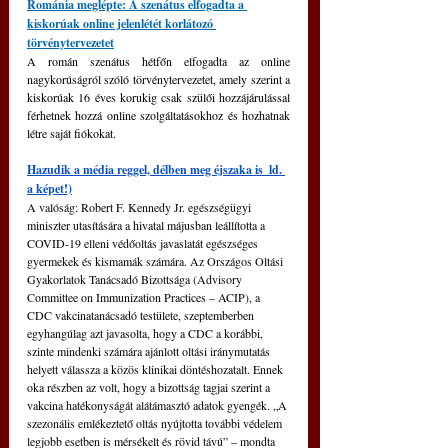
Románia meglépte: A szenátus elfogadta a 
kiskorúak online jelenlétét korlátozó 
törvénytervezetet
A román szenátus hétfőn elfogadta az online 
nagykorúságról szóló törvénytervezetet, amely szerint a 
kiskorúak 16 éves korukig csak szülői hozzájárulással 
férhetnek hozzá online szolgáltatásokhoz és hozhatnak 
létre saját fiókokat.
Hazudik a média reggel, délben meg éjszaka is  ld. 
a képet!)
A valóság: Robert F. Kennedy Jr. egészségügyi 
miniszter utasítására a hivatal májusban leállította a 
COVID-19 elleni védőoltás javaslatát egészséges 
gyermekek és kismamák számára. Az Országos Oltási 
Gyakorlatok Tanácsadó Bizottsága (Advisory 
Committee on Immunization Practices – ACIP), a 
CDC vakcinatanácsadó testülete, szeptemberben 
egyhangúlag azt javasolta, hogy a CDC a korábbi, 
szinte mindenki számára ajánlott oltási iránymutatás 
helyett válassza a közös klinikai döntéshozatalt. Ennek 
oka részben az volt, hogy a bizottság tagjai szerint a 
vakcina hatékonyságát alátámasztó adatok gyengék. „A 
szezonális emlékeztető oltás nyújtotta további védelem 
legjobb esetben is mérsékelt és rövid távú” – mondta 