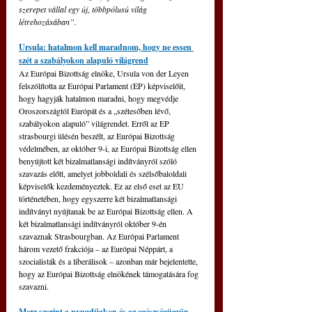
szerepet vállal egy új, többpólusú világ 
létrehozásában”.
Ursula: hatalmon kell maradnom, hogy ne essen 
szét a szabályokon alapuló világrend
Az Európai Bizottság elnöke, Ursula von der Leyen 
felszólította az Európai Parlament (EP) képviselőit, 
hogy hagyják hatalmon maradni, hogy megvédje 
Oroszországtól Európát és a „szétesőben lévő, 
szabályokon alapuló” világrendet. Erről az EP 
strasbourgi ülésén beszélt, az Európai Bizottság 
védelmében, az október 9-i, az Európai Bizottság ellen 
benyújtott két bizalmatlansági indítványról szóló 
szavazás előtt, amelyet jobboldali és szélsőbaloldali 
képviselők kezdeményeztek. 
Ez az első eset az EU 
történetében, hogy egyszerre két bizalmatlansági 
indítványt nyújtanak be az Európai Bizottság ellen. A 
két bizalmatlansági indítványról október 9-én 
szavaznak Strasbourgban. Az Európai Parlament 
három vezető frakciója – az Európai Néppárt, a 
szocialisták és a liberálisok – azonban már bejelentette, 
hogy az Európai Bizottság elnökének támogatására fog 
szavazni.
Merz szerint a nyugdíjakon és az egészségügyön 