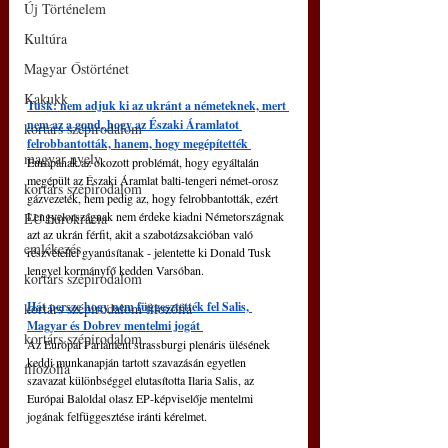
Új Történelem
Kultúra
Magyar Őstörténet
Kakukk
Tusk: nem adjuk ki az ukránt a németeknek, mert 
nem az a gond, hogy az Északi Áramlatot 
kortárs szépirodalom
felrobbantották, hanem, hogy megépítették 
magyar nyelv
Európának az okozott problémát, hogy egyáltalán 
megépült az Északi Áramlat balti-tengeri német-orosz 
kortárs szépirodalom
gázvezeték, nem pedig az, hogy felrobbantották, ezért 
Lengyelországnak nem érdeke kiadni Németországnak 
EU bürokrácia
azt az ukrán férfit, akit a szabotázsakcióban való 
emlékezés
részvétellel gyanúsítanak - jelentette ki Donald Tusk 
lengyel kormányfő kedden Varsóban.
kortárs szépirodalom
Hát persze hogy nem függesztették fel Salis, 
kortárs szépirodalom filozófia
Magyar és Dobrev mentelmi jogát 
kortárs szépirodalom
Az Európai Parlament strassburgi plenáris ülésének 
keddi munkanapján tartott szavazásán egyetlen 
filozófia
szavazat különbséggel elutasította Ilaria Salis, az 
Európai Baloldal olasz EP-képviselője mentelmi 
jogának felfüggesztése iránti kérelmet.