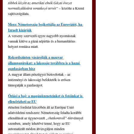
többek között az amerikai elnök Gázai övezet 
normalizálására vonatkozó tervét”
 – közölte a Kreml 
sajtószolgálata.
Merz: Németország bojkottálja az Eurovíziót, ha 
Izraelt kizárják
A verseny szervezői egyre nagyobb nyomásnak 
vannak kitéve a gázai népirtás és a humanitárius 
helyzet romlása miatt.
Rekordszinten vásárolják a magyar 
állampapírokat: a lakosság továbbra is a hazai 
gazdaságban hisz
A magyar állam pénzügyei biztosítottak – az 
intézményi és lakossági befektetők is erősen 
támogatják a gazdaságot.
Óriási a baj: a magánüzeneteinket és fotóinkat is 
ellenőrizheti az EU
rténelmi fordulat küszöbén áll az Európai Unió 
adatvédelmi rendszere: Németország feladta korábbi 
ellenállását az úgynevezett 
„chatkontroll”
-törvénnyel 
szemben, amely lehetővé tenné, hogy az EU 
automatizált módon átvizsgáljon minden 