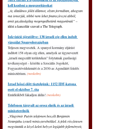
kell kezdeni a megszorításokat
„Az általános jóléti államot, olyan formában, ahogyan 
ma ismerjük, többé nem lehet finanszírozni abból, 
amit gazdaságilag megengedhetünk magunknak” 
– 
idézi a kancellár szavait a The Telegraph.
Inkvizíció újratöltve: 138 izraeli cég ellen indult 
vizsgálat Spanyolországban
Teljesen megvesztek. A spanyol kormány eljárást 
indított 158 olyan cég ellen, amelyek az úgynevezett 
„izraeli megszállt területeken” folytatnak gazdasági 
tevékenységet – közölte a Szociális Jogokért, 
Fogyasztóvédelemért és a 2030-as Agendáért felelős 
minisztérium. 
(neokohn)
Izrael hősei előtt tisztelgünk: 1152 IDF-katona 
esett el október 7. óta
Emlékükből fakadjon áldás! 
(neokohn)
Telefonon tárgyalt az orosz elnök és az izraeli 
miniszterelnök
„Vlagyimir Putyin telefonon beszélt Benjamin 
Netanjahu izraeli miniszterelnökkel. A felek részletesen 
megvitatták a közel-keleti helyzet legújabb fejleményeit, 