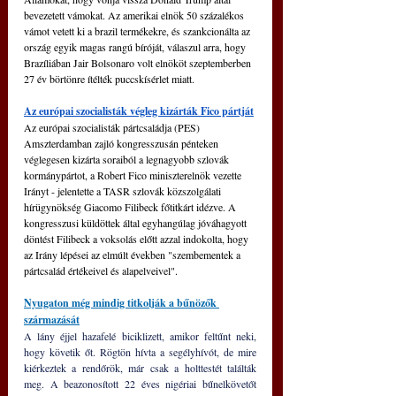
bevezetett vámokat. Az amerikai elnök 50 százalékos 
vámot vetett ki a brazil termékekre, és szankcionálta az 
ország egyik magas rangú bíróját, válaszul arra, hogy 
Brazíliában Jair Bolsonaro volt elnököt szeptemberben 
27 év börtönre ítélték puccskísérlet miatt.
Az európai szocialisták végleg kizárták Fico pártját
Az európai szocialisták pártcsaládja (PES) 
Amszterdamban zajló kongresszusán pénteken 
véglegesen kizárta soraiból a legnagyobb szlovák 
kormánypártot, a Robert Fico miniszterelnök vezette 
Irányt - jelentette a TASR szlovák közszolgálati 
hírügynökség Giacomo Filibeck főtitkárt idézve. A 
kongresszusi küldöttek által egyhangúlag jóváhagyott 
döntést Filibeck a voksolás előtt azzal indokolta, hogy 
az Irány lépései az elmúlt években "szembementek a 
pártcsalád értékeivel és alapelveivel". 
Nyugaton még mindig titkolják a bűnözők 
származását
A lány éjjel hazafelé biciklizett, amikor feltűnt neki, 
hogy követik őt. Rögtön hívta a segélyhívót, de mire 
kiérkeztek a rendőrök, már csak a holttestét találták 
meg. A beazonosított 22 éves nigériai bűnelkövetőt 