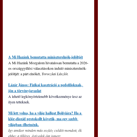
A Mi Hazánk bemutatta miniszterelnök-jelöltjét
A Mi Hazánk Mozgalom hivatalosan bemutatta a 2026-
os országgyűlési választásokon induló miniszterelnök-
jelöltjét: a párt elnökét, 
Toroczkai Lászlót.
Lázár János: Fizikai kasztráció a pedofiloknak, 
jön a törvényjavaslat
A lehető legkönyörtelenebb következménye lesz az 
ilyen tetteknek.
Mi lett volna, ha a világ hallgat Bolíviára? Ha a 
klór-dioxid protokollt követik, ma egy szebb 
világban élhetnénk.
Így amikor minden más eszköz csődöt mondott, ők 
ehhez a filléres, évtizedek óta ismert 