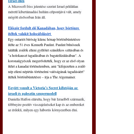
Izrael ellen
A Microsoft friss jelentése szerint Izrael példátlan 
méretű kibertámadási hullám célpontjává vált, amely 
mögött elsősorban Irán áll.
Először fordult elő Kanadában, hogy börtönre 
ítéltek valakit holocáfolásért 
Egy ontariói bíróság kilenc hónap börtönbüntetésre 
ítélte az 51 éves Kenneth Paulint. Paulint bűnösnek 
találták zsidók elleni gyűlölet szándékos szításában és 
"a holokauszt tagadásában és bagatellizálásában". A 
koronaügyészek megerősítették, hogy ez az első olyan 
ítélet a kanadai történelemben, ami "kifejezetten a zsidó 
nép elleni népirtás történelmi valóságának tagadásáért" 
ítéltek börtönbüntetésre 
‒
 írja a The Algemainer.
Együtt vonult a Victoria’s Secret kifutóján az 
izraeli és palesztin szupermodell
Daniella Halfon elárulta, hogy bár Izraelből származik, 
többnyire pozitív visszajelzéseket kap és az embereket 
az érdekli, milyen egy háborús környezetben élni.