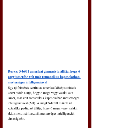
Durva: 5-ből 1 amerikai gimnazista állítja, hogy ő 
vagy ismerőse volt már romantikus kapcsolatban 
mesterséges intelligenciával
Egy új felmérés szerint az amerikai középiskolások 
közel ötöde állítja, hogy ő maga vagy valaki, akit 
ismer, már volt romantikus kapcsolatban mesterséges 
intelligenciával (MI). A megkérdezett diákok 42 
százaléka pedig azt állítja, hogy ő maga vagy valaki, 
akit ismer, már használt mesterséges intelligenciát 
társaságként.