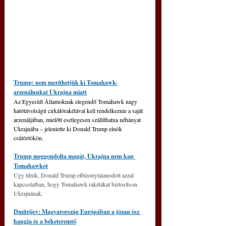
Trump: nem meríthetjük ki Tomahawk-
arzenálunkat Ukrajna miatt
Az Egyesült Államoknak elegendő Tomahawk nagy 
hatótávolságú cirkálórakétával kell rendelkeznie a saját 
arzenáljában, mielőtt esetlegesen szállíthatna néhányat 
Ukrajnába – jelentette ki Donald Trump elnök 
csütörtökön.
Trump meggondolta magát, Ukrajna nem kap 
Tomahawkot
Úgy tűnik, Donald Trump elbizonytalanodott azzal 
kapcsolatban, hogy Tomahawk rakétákat biztosítson 
Ukrajnának.
Dmitrijev: Magyarország Európában a józan ész 
hangja és a béketeremtő