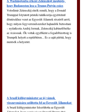
A Washingtonba érkező Zelenszkijt meglepte, 
hogy Budapesten lesz a Trump-Putyin csúcs
Volodimir Zelenszkij elnök reméli, hogy a Donald 
Trumppal folytatott pénteki találkozója egyértelmű 
döntésekhez vezet az Egyesült Államok részéről arról, 
hogy milyen fegyverrendszereket hajlandók biztosítani 
– nyilatkozta Andrij Jermak, Zelenszkij kabinetfőnöke 
az Axiosnak. Ők voltak egyébként a fogadóbizottság is 
Trumpék helyett a repülőtéren... És a saját pilótái, hogy 
mentsék a helyzetet.
A brazil külügyminiszter az új vámok 
visszavonására szólította fel az Egyesült Államokat 
A brazil külügyminiszter felszólította az Egyesült 
Államokat, hogy vonja vissza Donald Trump által 