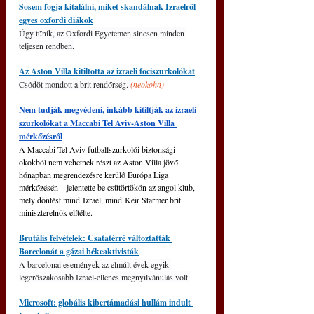
Sosem fogja kitalálni, miket skandálnak Izraelről 
egyes oxfordi diákok
Úgy tűnik, az Oxfordi Egyetemen sincsen minden 
teljesen rendben.
Az Aston Villa kitiltotta az izraeli fociszurkolókat
Csődöt mondott a brit rendőrség. 
(neokohn)
Nem tudják megvédeni, inkább kitiltják az izraeli 
szurkolókat a Maccabi Tel Aviv-Aston Villa 
mérkőzésről
A Maccabi Tel Aviv futballszurkolói biztonsági 
okokból nem vehetnek részt az Aston Villa jövő 
hónapban megrendezésre kerülő Európa Liga 
mérkőzésén – jelentette be csütörtökön az angol klub, 
mely döntést mind Izrael, mind Keir Starmer brit 
miniszterelnök elítélte.
Brutális felvételek: Csatatérré változtatták 
Barcelonát a gázai békeaktivisták
A barcelonai események az elmúlt évek egyik 
legerőszakosabb Izrael-ellenes megnyilvánulás volt.
Microsoft: globális kibertámadási hullám indult 