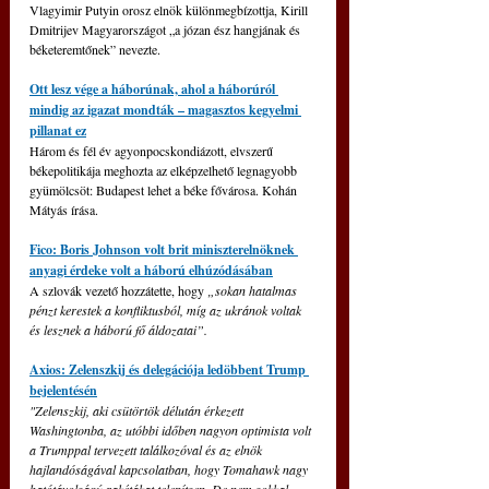
Vlagyimir Putyin orosz elnök különmegbízottja, Kirill 
Dmitrijev Magyarországot „a józan ész hangjának és 
béketeremtőnek” nevezte.
Ott lesz vége a háborúnak, ahol a háborúról 
mindig az igazat mondták – magasztos kegyelmi 
pillanat ez
Három és fél év agyonpocskondiázott, elvszerű 
békepolitikája meghozta az elképzelhető legnagyobb 
gyümölcsöt: Budapest lehet a béke fővárosa. Kohán 
Mátyás írása.
Fico: Boris Johnson volt brit miniszterelnöknek 
anyagi érdeke volt a háború elhúzódásában
A szlovák vezető hozzátette, hogy 
„sokan hatalmas 
pénzt kerestek a konfliktusból, míg az ukránok voltak 
és lesznek a háború fő áldozatai”.
Axios: Zelenszkij és delegációja ledöbbent Trump 
bejelentésén
"Zelenszkij, aki csütörtök délután érkezett 
Washingtonba, az utóbbi időben nagyon optimista volt 
a Trumppal tervezett találkozóval és az elnök 
hajlandóságával kapcsolatban, hogy Tomahawk nagy 