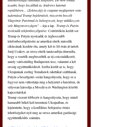
hatótávolságú rakétákat telepítsen. De nem sokkal 
azután, hogy leszálltak az Andrews katonai 
repülőtéren… (Zelenszkij) és csapata meglepetten vette 
tudomásul Trump bejelentését, miszerint beszélt 
Vlagyimir Putyinnal és beleegyezett, hogy találkozzon 
vele Magyarországon” 
– írja a lap.  
Trump és Putyin 
nyolcadik telefonbeszélgetése:
Csütörtökön került sor 
Trump és Putyin nyolcadik és leghosszabb 
telefonbeszélgetésére az amerikai elnök második 
ciklusának kezdete óta, amely két és fél órán át tartott. 
Jurij Usakov, az orosz elnök tanácsadója elmondta, 
hogy a vezetők megbeszélték az új csúcstalálkozót, 
amely valószínűleg Budapesten lesz, valamint a két 
ország együttműködését. Szóba került az is, hogy 
Ukrajnának esetleg Tomahawk rakétákat szállítanak. 
Putyin a beszélgetés során hangsúlyozta, hogy ez a 
fegyver nem változtatja meg a helyzetet a harctéren, de 
súlyosan károsítja a Moszkva és Washington közötti 
kapcsolatokat.
Trump viszont többször is hangsúlyozta, hogy minél 
hamarabb békét kell teremteni Ukrajnában, és 
kijelentette, hogy a konfliktus befejezése óriási 
lehetőségeket nyit meg az orosz-amerikai gazdasági 
együttműködés számára.