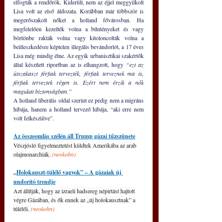
elfogták a rendőrök. Kiderült, nem az éjjel meggyilkolt 
Lisa volt az első áldozata. Korábban már többször is 
megerőszakolt nőket a holland fővárosban. Ha 
megfelelően kezelték volna a bűntényeket és vagy 
börtönbe rakták volna vagy kitoloncolták volna a 
beilleszkedésre képtelen illegális bevándorlót, a 17 éves 
Lisa még mindig élne. Az egyik urbanisztikai szakértők 
által készített riportban az is elhangzott, hogy 
“ezt az 
útszakaszt férfiak tervezték, férfiak terveznek ma is, 
férfiak terveztek régen is. Ezért nem érzik a nők 
magukat biztonságban.”
A holland liberális oldal szerint ez pedig nem a migráns 
hibája, hanem a holland tervező hibája, “aki erre nem 
volt felkészülve”.
Az összeomlás szélén áll Trump gázai tűzszünete
Vészjósló figyelmeztetést küldtek Amerikába az arab 
olajmonarchiák. 
(neokohn)
„Holokauszt-túlélő vagyok” – A gázaiak új 
undorító trendje
Azt állítják, hogy az izraeli hadsereg népirtást hajtott 
végre Gázában, és ők ennek az „új holokausztnak” a 
túlélői. 
(neokohn)