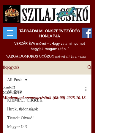
TÁRSADALMI ÖNSZERVEZŐDÉS
HONLAPJA
VERZÁR ÉVA művei – „Hogy valami nyomot
hagyjak magam után..."
VARGA DOMOKOS GYÖRGY művei
itt
és a
wikin
Bejegyzés
All Posts
dombi52
All Posts
2025. okt. 18.
Mindennapi szemezgetésünk (08:00) 2025.10.18.
KIEMELT CIKKEK
Hírek, újdonságok
Tisztelt Olvasó!
Magyar Idő