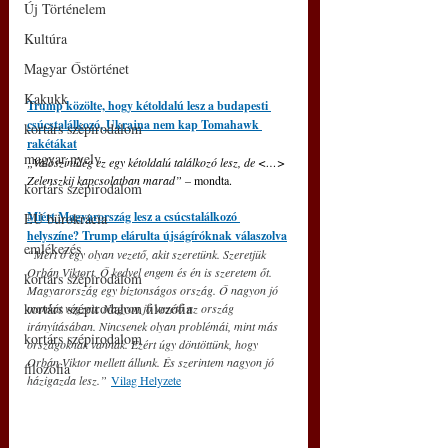
Új Történelem
Kultúra
Magyar Őstörténet
Kakukk
Trump közölte, hogy kétoldalú lesz a budapesti 
csúcstalálkozó, Ukrajna nem kap Tomahawk 
kortárs szépirodalom
rakétákat
magyar nyelv
„Valószínűleg ez egy kétoldalú találkozó lesz, de <…> 
Zelenszkij kapcsolatban marad” –
 mondta.
kortárs szépirodalom
Miért Magyarország lesz a csúcstalálkozó 
EU bürokrácia
helyszíne? Trump elárulta újságíróknak válaszolva
emlékezés
“Mert ő egy olyan vezető, akit szeretünk. Szeretjük 
Orbán Viktort. Ő kedvel engem és én is szeretem őt. 
kortárs szépirodalom
Magyarország egy biztonságos ország. Ő nagyon jó 
kortárs szépirodalom filozófia
munkát végzett. Nagyon jó vezető az ország 
irányításában. Nincsenek olyan problémái, mint más 
kortárs szépirodalom
országoknak vannak. Ezért úgy döntöttünk, hogy 
Orbán Viktor mellett állunk. És szerintem nagyon jó 
filozófia
házigazda lesz.”
Vilag Helyzete