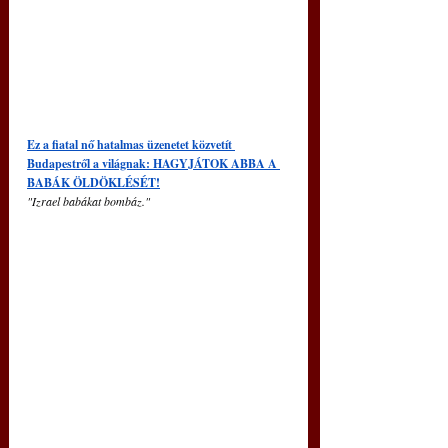
Ez a fiatal nő hatalmas üzenetet közvetít 
Budapestről a világnak: HAGYJÁTOK ABBA A 
BABÁK ÖLDÖKLÉSÉT!
"Izrael babákat bombáz."