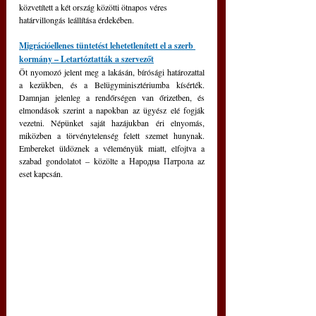
közvetített a két ország közötti ötnapos véres 
határvillongás leállítása érdekében.
Migrációellenes tüntetést lehetetlenített el a szerb 
kormány – Letartóztatták a szervezőt
Öt nyomozó jelent meg a lakásán, bírósági határozattal 
a kezükben, és a Belügyminisztériumba kísérték. 
Damnjan jelenleg a rendőrségen van őrizetben, és 
elmondások szerint a napokban az ügyész elé fogják 
vezetni. Népünket saját hazájukban éri elnyomás, 
miközben a törvénytelenség felett szemet hunynak. 
Embereket üldöznek a véleményük miatt, elfojtva a 
szabad gondolatot ‒ közölte a Народна Патрола az 
eset kapcsán.