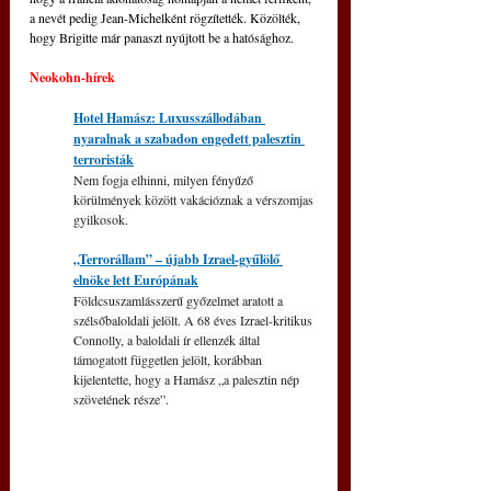
a nevét pedig Jean-Michelként rögzítették. Közölték, 
hogy Brigitte már panaszt 
nyújt
ott be a hatósághoz.
Neokohn-hírek
Hotel Hamász: Luxusszállodában 
nyaralnak a szabadon engedett palesztin 
terroristák
Nem fogja elhinni, milyen fényűző 
körülmények között vakációznak a vérszomjas 
gyilkosok.
„Terrorállam” – újabb Izrael-gyűlölő 
elnöke lett Európának
Földcsuszamlásszerű győzelmet aratott a 
szélsőbaloldali jelölt. A 68 éves Izrael-kritikus 
Connolly, a baloldali ír ellenzék által 
támogatott független jelölt, korábban 
kijelentette, hogy a Hamász „a palesztin nép 
szövetének része”.