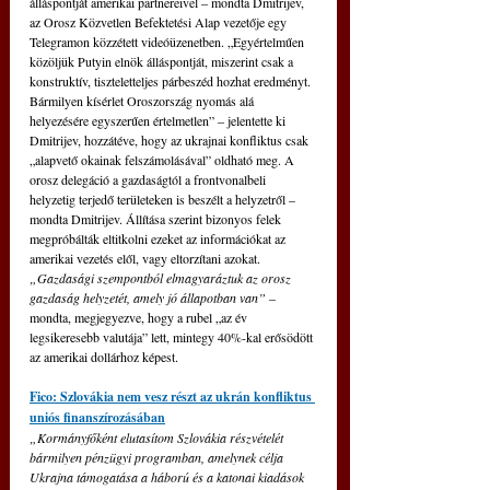
álláspontját amerikai partnereivel – mondta Dmitrijev, 
az Orosz Közvetlen Befektetési Alap vezetője egy 
Telegramon közzétett videóüzenetben. „Egyértelműen 
közöljük Putyin elnök álláspontját, miszerint csak a 
konstruktív, tiszteletteljes párbeszéd hozhat eredményt. 
Bármilyen kísérlet Oroszország nyomás alá 
helyezésére egyszerűen értelmetlen” – jelentette ki 
Dmitrijev, hozzátéve, hogy az ukrajnai konfliktus csak 
„alapvető okainak felszámolásával” oldható meg. A 
orosz delegáció a gazdaságtól a frontvonalbeli 
helyzetig terjedő területeken is beszélt a helyzetről – 
mondta Dmitrijev. Állítása szerint bizonyos felek 
megpróbálták eltitkolni ezeket az információkat az 
amerikai vezetés elől, vagy eltorzítani azokat. 
„Gazdasági szempontból elmagyaráztuk az orosz 
gazdaság helyzetét, amely jó állapotban van” 
– 
mondta, megjegyezve, hogy a rubel „az év 
legsikeresebb valutája” lett, mintegy 40%-kal erősödött 
az amerikai dollárhoz képest.
Fico: Szlovákia nem vesz részt az ukrán konfliktus 
uniós finanszírozásában
„Kormányfőként elutasítom Szlovákia részvételét 
bármilyen pénzügyi programban, amelynek célja 
Ukrajna támogatása a háború és a katonai kiadások 