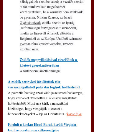
válsággal
 néz szembe, amely a vezetők szerint 
6000 munkavállaló megélhetését 
veszélyeztetheti, ha a kormány nem avatkozik 
be gyorsan. Nissim Zuaretz, az 
Izraeli 
Gyémánttőzsde
 elnöke szerint az iparág 
„létfontosságú fenyegetéssel” szembesül, 
miután az Egyesült Államok eltörölte a 
Belgiumból és az Európai Unióból származó 
gyémántokra kivetett vámokat, Izraelre 
azonban nem.
Zsidók meggyilkolásával viccelődtek a 
köztévé gyerekműsorában
A történelem ismétli önmagát.
A zsidók szerveket távolítottak el a 
visszaszolgáltatott palesztin foglyok holttesteiből 
A palesztin hatóság azzal vádolja az izraeli hadsereget, 
hogy szerveket távolítottak el a visszaszolgáltatott 
holttestekből. Most arra kérik a nemzetközi 
közösséget, hogy vizsgálják ki ezeket a 
bűncselekményeket – írja az Orientalista. 
(
kuruc.info
)
Fordult a kocka: Ehud Barak került Virginia 
Giuffre posztumusz célkeresztjébe