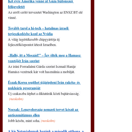
Két évre Amerika venné át Gáza biztonsági 
felügyeletét
Az erről szóló tervezetet Washington az ENSZ BT elé 
vinné.
Tovább tarol a hi-tech – hatalmas izraeli 
terjeszkedésbe kezd az Nvidia
A világ legértékesebb chipgyártója új 
fejlesztőközpontot létesít Izraelben.
„Halló, itt a Moszád!” – Így ölték meg a Hamasz 
vezetőjét Irán szerint
Az iráni Forradalmi Gárda szerint Iszmail Hanije 
Hamász-vezérnek kár volt használnia a mobilját.
Észak-Korea segíthet újjáépíteni Irán rakéta- és 
nukleáris programját
Új szakaszba léphet a diktatúrák közti bajtársiasság. 
(neokohn)
Nocsak: Lengyelország nemzeti tervet készít az 
antiszemitizmus ellen
Jobb későn, mint soha. 
(neokohn)
A kis Netanjahunak hazánk a második otthona, a 