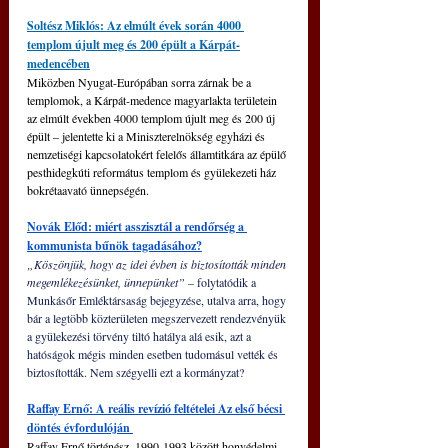
Soltész Miklós: Az elmúlt évek során 4000 
templom újult meg és 200 épült a Kárpát-
medencében
Miközben Nyugat-Európában sorra zárnak be a 
templomok, a Kárpát-medence magyarlakta területein 
az elmúlt években 4000 templom újult meg és 200 új 
épült – jelentette ki a Miniszterelnökség egyházi és 
nemzetiségi kapcsolatokért felelős államtitkára az épülő 
pesthidegkúti református templom és gyülekezeti ház 
bokrétaavató ünnepségén.
Novák Előd: miért asszisztál a rendőrség a 
kommunista bűnök tagadásához?
„Köszönjük, hogy az idei évben is biztosították minden 
megemlékezésünket, ünnepünket” 
– folytatódik a 
Munkásőr Emléktársaság bejegyzése, utalva arra, hogy 
bár a legtöbb közterületen megszervezett rendezvényük 
a gyülekezési törvény tiltó hatálya alá esik, azt a 
hatóságok mégis minden esetben tudomásul vették és 
biztosították. Nem szégyelli ezt a kormányzat?
Raffay Ernő: A reális revízió feltételei Az első bécsi 
döntés évfordulóján 
Raffay Ernő történész, 1990-1993 között honvédelmi 