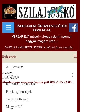
TÁRSADALMI ÖNSZERVEZŐDÉS
HONLAPJA
VERZÁR ÉVA művei – „Hogy valami nyomot
hagyjak magam után..."
VARGA DOMOKOS GYÖRGY művei
itt
és a
wikin
Bejegyzés
All Posts
dombi52
All Posts
2025. nov. 5.
Mindennapi szemezgetésünk (08:00) 2025.11.05.
KIEMELT CIKKEK
Hírek, újdonságok
Tisztelt Olvasó!
Magyar Idő