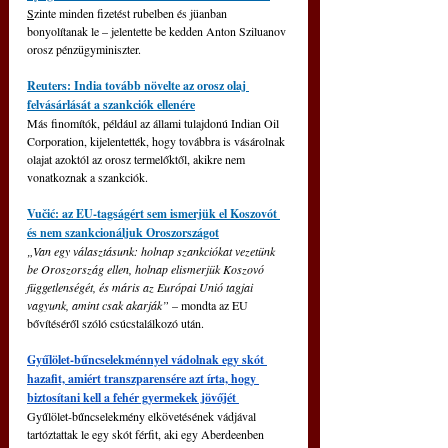
S
zinte minden fizetést rubelben és jüanban 
bonyolítanak le – jelentette be kedden Anton Sziluanov 
orosz pénzügyminiszter.
Reuters: India tovább növelte az orosz olaj 
felvásárlását a szankciók ellenére
Más finomítók, például az állami tulajdonú Indian Oil 
Corporation, kijelentették, hogy továbbra is vásárolnak 
olajat azoktól az orosz termelőktől, akikre nem 
vonatkoznak a szankciók.
Vučić: az EU-tagságért sem ismerjük el Koszovót 
és nem szankcionáljuk Oroszországot
„Van egy választásunk: holnap szankciókat vezetünk 
be Oroszország ellen, holnap elismerjük Koszovó 
függetlenségét, és máris az Európai Unió tagjai 
vagyunk, amint csak akarják” 
– mondta az EU 
bővítéséről szóló csúcstalálkozó után.
Gyűlölet-bűncselekménnyel vádolnak egy skót 
hazafit, amiért transzparensére azt írta, hogy 
biztosítani kell a fehér gyermekek jövőjét 
Gyűlölet-bűncselekmény elkövetésének vádjával 
tartóztattak le egy skót férfit, aki egy Aberdeenben 