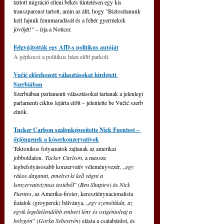
tartott migráció elleni békés tüntetésen egy kis 
transzparenst tartott, amin az állt, hogy "Biztosítanunk 
kell fajunk fennmaradását és a fehér gyermekek 
jövőjét!" 
–
 írja a Noticer.
Felgyújtották egy AfD-s politikus autóját
A gépkocsi a politikus háza előtt parkolt.
Vučić előrehozott választásokat hirdetett 
Szerbiában
Szerbiában parlamenti választásokat tartanak a jelenlegi 
parlamenti ciklus lejárta előtt – jelentette be Vučić szerb 
elnök.
Tucker Carlson szalonképesítette Nick Fuentest – 
őrjöngenek a kóserkonzervatívok
Tektonikus folyamatok zajlanak az amerikai 
jobboldalon. 
Tucker Carlson
, a messze 
legbefolyásosabb konzervatív véleményvezér, „
egy
rákos daganat, amelyet ki kell vágni a 
konzervativizmus testéből
” (
Ben Shapiro
) és 
Nick 
Fuentes
, az Amerika-firster, kereszténynacionalista 
fiatalok (groyperek) bálványa, „
egy szemétláda, az 
egyik legelítélendőbb emberi lény és oxigéntolvaj a 
bolygón
” (
Gorka Sebestyén
) elásta a csatabárdot, és 