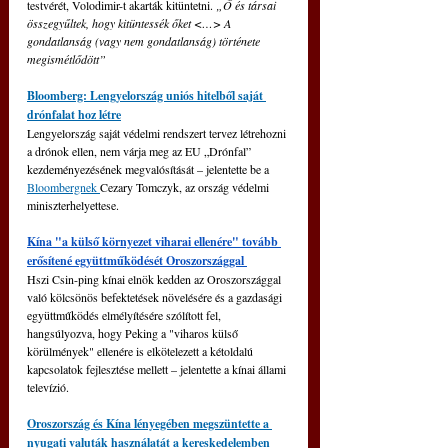
testvérét, Volodimir-t akarták kitüntetni. 
„Ő és társai 
összegyűltek, hogy kitüntessék őket <…> A 
gondatlanság (vagy nem gondatlanság) története 
megismétlődött”
Bloomberg: Lengyelország uniós hitelből saját 
drónfalat hoz létre
Lengyelország saját védelmi rendszert tervez létrehozni 
a drónok ellen, nem várja meg az EU „Drónfal” 
kezdeményezésének megvalósítását – jelentette be a 
Bloombergnek 
Cezary Tomczyk, az ország védelmi 
miniszterhelyettese.
Kína "a külső környezet viharai ellenére" tovább 
erősítené együttműködését Oroszországgal 
Hszi Csin-ping kínai elnök kedden az Oroszországgal 
való kölcsönös befektetések növelésére és a gazdasági 
együttműködés elmélyítésére szólított fel, 
hangsúlyozva, hogy Peking a "viharos külső 
körülmények" ellenére is elkötelezett a kétoldalú 
kapcsolatok fejlesztése mellett 
–
 jelentette a kínai állami 
televízió.
Oroszország és Kína lényegében megszüntette a 
nyugati valuták használatát a kereskedelemben