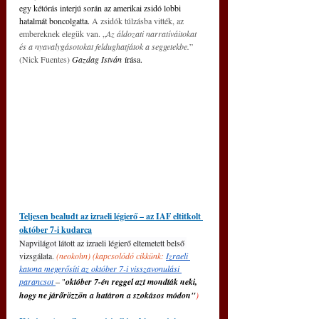
egy kétórás interjú során az amerikai zsidó lobbi 
hatalmát boncolgatta. 
A zsidók túlzásba vitték, az 
embereknek elegük van. „
Az áldozati narratíváitokat 
és a nyavalygásotokat feldughatjátok a seggetekbe.
” 
(Nick Fuentes) 
Gazdag István
 írása.
Teljesen bealudt az izraeli légierő – az IAF eltitkolt 
október 7-i kudarca
Napvilágot látott az izraeli légierő eltemetett belső 
vizsgálata. 
(neokohn) (kapcsolódó cikkünk: 
Izraeli 
katona megerősíti az október 7-i visszavonulási 
parancsot
‒ "
október 7-én reggel azt mondták neki, 
hogy ne járőrözzön a határon a szokásos módon"
)