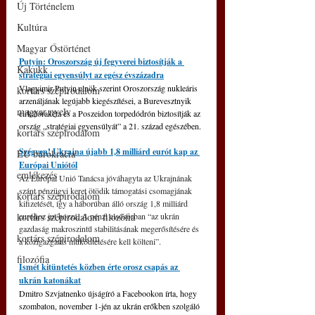
Új Történelem
Kultúra
Magyar Őstörténet
Putyin: Oroszország új fegyverei biztosítják a 
Kakukk
stratégiai egyensúlyt az egész évszázadra
Vlagyimir Putyin elnök szerint Oroszország nukleáris 
kortárs szépirodalom
arzenáljának legújabb kiegészítései, a Burevesztnyik 
magyar nyelv
cirkálórakéta és a Poszeidon torpedódrón biztosítják az 
ország „stratégiai egyensúlyát” a 21. század egészében.
kortárs szépirodalom
Szégyen! Ukrajna újabb 1,8 milliárd eurót kap az 
EU bürokrácia
Európai Uniótól
emlékezés
Az Európai Unió Tanácsa jóváhagyta az Ukrajnának 
szánt pénzügyi keret ötödik támogatási csomagjának 
kortárs szépirodalom
kifizetését, így a háborúban álló ország 1,8 milliárd 
kortárs szépirodalom filozófia
euróhoz jut hozzá. A pénzt elsősorban “az ukrán 
gazdaság makroszintű stabilitásának megerősítésére és 
kortárs szépirodalom
a közigazgatás működtetésére kell költeni”.
filozófia
Ismét kitüntetés közben érte orosz csapás az 
ukrán katonákat
Dmitro Szvjatnenko újságíró a Facebookon írta, hogy 
szombaton, november 1-jén az ukrán erőkben szolgáló 