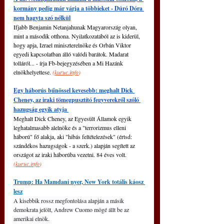
kormány pedig már várja a többieket - Dúró Dóra 
nem hagyta szó nélkül
Ifjabb Benjamin Netanjahunak Magyarország olyan, 
mint a második otthona. Nyilatkozatából az is kiderül, 
hogy apja, Izrael miniszterelnöke és Orbán Viktor 
egyedi kapcsolatban álló valódi barátok. Madarat 
tolláról... - írja Fb-bejegyzésében a Mi Hazánk 
elnökhelyettese. 
(
kuruc.info
)
Egy háborús bűnössel kevesebb: meghalt Dick 
Cheney, az iraki tömegpusztító fegyverekről szóló 
hazugság egyik atyja 
Meghalt Dick Cheney, az Egyesült Államok egyik 
leghatalmasabb alelnöke és a "terrorizmus elleni 
háború" fő alakja, aki "hibás feltételezések" (értsd: 
szándékos hazugságok - a szerk.) alapján segített az 
országot az iraki háborúba vezetni. 84 éves volt. 
(
kuruc.info
)
Trump: Ha Mamdani nyer, New York totális káosz 
lesz
A kisebbik rossz megfontolása alapján a másik 
demokrata jelölt, Andrew Cuomo mögé állt be az 
amerikai elnök.