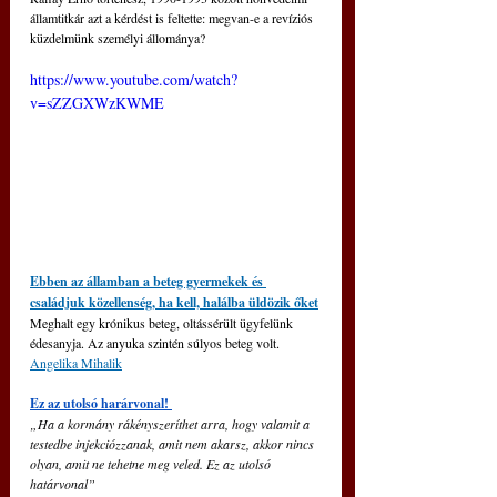
államtitkár azt a kérdést is feltette: megvan-e a revíziós 
küzdelmünk személyi állománya?
https://www.youtube.com/watch?
v=sZZGXWzKWME
Ebben az államban a beteg gyermekek és 
családjuk közellenség, ha kell, halálba üldözik őket
Meghalt egy krónikus beteg, oltássérült ügyfelünk 
édesanyja. Az anyuka szintén súlyos beteg volt. 
Angelika Mihalik
Ez az utolsó harárvonal! 
„Ha a kormány rákényszeríthet arra, hogy valamit a 
testedbe injekciózzanak, amit nem akarsz, akkor nincs 
olyan, amit ne tehetne meg veled. Ez az utolsó 
határvonal” 