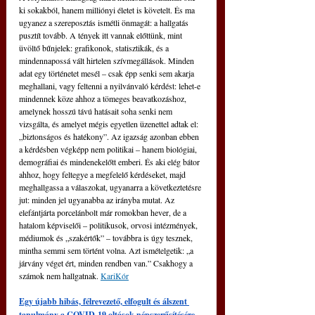
ki sokakból, hanem milliónyi életet is követelt. És ma 
ugyanez a szereposztás ismétli önmagát: a hallgatás 
pusztít tovább. A tények itt vannak előttünk, mint 
üvöltő bűnjelek: grafikonok, statisztikák, és a 
mindennapossá vált hirtelen szívmegállások. Minden 
adat egy történetet mesél – csak épp senki sem akarja 
meghallani, vagy feltenni a nyilvánvaló kérdést: lehet-e 
mindennek köze ahhoz a tömeges beavatkozáshoz, 
amelynek hosszú távú hatásait soha senki nem 
vizsgálta, és amelyet mégis egyetlen üzenettel adtak el: 
„biztonságos és hatékony”. Az igazság azonban ebben 
a kérdésben végképp nem politikai – hanem biológiai, 
demográfiai és mindenekelőtt emberi. És aki elég bátor 
ahhoz, hogy feltegye a megfelelő kérdéseket, majd 
meghallgassa a válaszokat, ugyanarra a következtetésre 
jut: minden jel ugyanabba az irányba mutat. Az 
elefántjárta porcelánbolt már romokban hever, de a 
hatalom képviselői – politikusok, orvosi intézmények, 
médiumok és „szakértők” – továbbra is úgy tesznek, 
mintha semmi sem történt volna. Azt ismételgetik: „a 
járvány véget ért, minden rendben van.” Csakhogy a 
számok nem hallgatnak. 
KariKór
Egy újabb hibás, félrevezető, elfogult és álszent 
tanulmány a COVID-19 oltások népszerűsítésére 