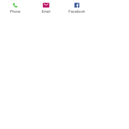
XIV. Leó szerint a mozi kötelessége bemutatni a világ 
sebeit – és ellenállni az algoritmusok diktátumának. 
Phone
Email
Facebook
Friss bejegyzések
Az összes megtekintése