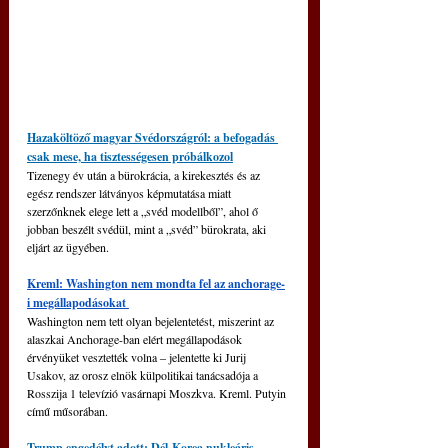
Hazaköltöző magyar Svédországról: a befogadás 
csak mese, ha tisztességesen próbálkozol
Tizenegy év után a bürokrácia, a kirekesztés és az 
egész rendszer látványos képmutatása miatt 
szerzőnknek elege lett a „svéd modellből”, ahol ő 
jobban beszélt svédül, mint a „svéd” bürokrata, aki 
eljárt az ügyében.
Kreml: Washington nem mondta fel az anchorage-
i megállapodásokat 
Washington nem tett olyan bejelentetést, miszerint az 
alaszkai Anchorage-ban elért megállapodások 
érvényüket vesztették volna 
‒
 jelentette ki Jurij 
Usakov, az orosz elnök külpolitikai tanácsadója a 
Rosszija 1 televízió vasárnapi Moszkva. Kreml. Putyin 
című műsorában.
Trump engedélyt adott: Dél-Korea nukleáris 