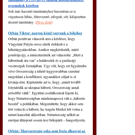
gyermekek körében
Sok más hasonló tanulmányhoz hasonlóan ez is 
végzetesen hibás, félrevezető, elfogult, sőt, kifejezetten 
álszent tanulmány. 
(
Piros Zold
)
Orbán Viktor: nagyon közel vagyunk a békéhez
Orbán pozitívan válaszolt arra a kérdésre, hogy 
Vlagyimir Putyin orosz elnök érdekelt-e a 
béketárgyalásokban. Amikor megkérdezték, miért 
gondolja így, a miniszterelnök azt válaszolta: „Mert a 
háborúnak ára van” a halálesetek és a gazdasági 
veszteségek formájában. Úgy véli, hogy ezt figyelembe 
véve Oroszország a lehető leggyorsabban szeretné 
megoldani a konfliktust, ugyanakkor céljait is el 
kívánja érni. Kijelentette azt is, hogy „minél tovább 
folytatódik az ukrajnai háború, Oroszország annál 
erősebbé válik”. Egyúttal csodálkozását fejezte ki, 
hogy Németországban mindennapossá vált a „háborús 
beszéd” a politikában. Megemlítette, hogy akkor sem 
tört volna ki a háború, ha Angela Merkel lett volna a 
német kancellár akkoriban. Németország nélkül az 
európai álláspont sosem lesz békepárti – hangsúlyozta.
Orbán: Magyarország soha nem fogja elhagyni az 