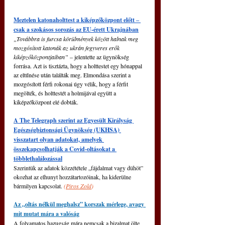
Meztelen katonaholttest a kiképzőközpont előtt 
‒
csak a szokásos sorozás az EU-érett Ukrajnában
„Továbbra is furcsa körülmények között halnak meg 
mozgósított katonák az ukrán fegyveres erők 
kiképzőközpontjaiban”
 – jelentette az ügynökség 
forrása. Azt is tisztázta, hogy a holttestet egy hónappal 
az eltűnése után találták meg. Elmondása szerint a 
mozgósított férfi rokonai úgy vélik, hogy a férfit 
megölték, és holttestét a holmijával együtt a 
kiképzőközpont elé dobták.
A The Telegraph szerint az Egyesült Királyság 
Egészségbiztonsági Ügynökség (UKHSA) 
visszatart olyan adatokat, amelyek 
összekapcsolhatják a Covid-oltásokat a 
többlethalálozással
Szerintük az adatok közzététele „fájdalmat vagy dühöt” 
okozhat az elhunyt hozzátartozóinak, ha kiderülne 
bármilyen kapcsolat. 
(
Piros Zold
)
Az „oltás nélkül meghalsz” korszak mérlege, avagy 
mit mutat mára a valóság
A folyamatos hazugság mára nemcsak a bizalmat ölte 