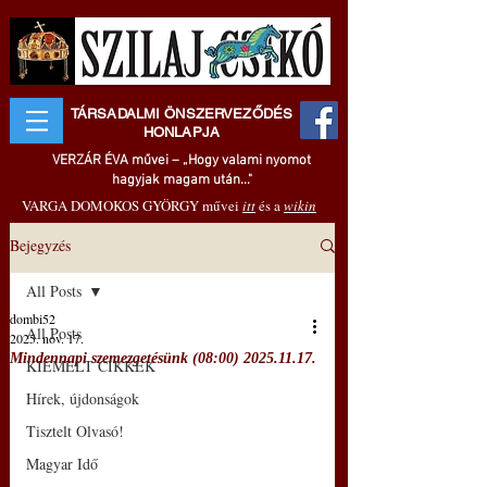
TÁRSADALMI ÖNSZERVEZŐDÉS
HONLAPJA
VERZÁR ÉVA művei – „Hogy valami nyomot
hagyjak magam után..."
VARGA DOMOKOS GYÖRGY művei
itt
és a
wikin
Bejegyzés
All Posts
dombi52
All Posts
2025. nov. 17.
Mindennapi szemezgetésünk (08:00) 2025.11.17.
KIEMELT CIKKEK
Hírek, újdonságok
Tisztelt Olvasó!
Magyar Idő