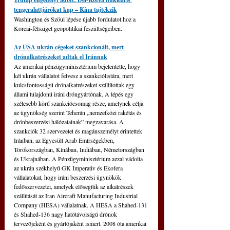
tengeralattjárókat kap – Kína tajtékzik
Washington és Szöul lépése újabb fordulatot hoz a 
Koreai-félsziget geopolitikai feszültségeiben.
Az USA ukrán cégeket szankcionált, mert 
drónalkatrészeket adtak el Iránnak
Az amerikai pénzügyminisztérium bejelentette, hogy 
két ukrán vállalatot felvesz a szankciólistára, mert 
kulcsfontosságú drónalkatrészeket szállítottak egy 
állami tulajdonú iráni dróngyártónak. A lépés egy 
szélesebb körű szankciócsomag része, amelynek célja 
az ügynökség szerint Teherán „nemzetközi rakétás és 
drónbeszerzési hálózatainak” megzavarása. A 
szankciók 32 szervezetet és magánszemélyt érintettek 
Iránban, az Egyesült Arab Emírségekben, 
Törökországban, Kínában, Indiában, Németországban 
és Ukrajnában. 
A Pénzügyminisztérium azzal vádolta 
az ukrán székhelyű GK Imperativ és Ekofera 
vállalatokat, hogy iráni beszerzési ügynökök 
fedőszervezetei, amelyek elősegítik az alkatrészek 
szállítását az Iran Aircraft Manufacturing Industrial 
Company (HESA) vállalatnak. A HESA a Shahed-131 
és Shahed-136 nagy hatótávolságú drónok 
tervezőjeként és gyártójaként ismert. 2008 óta amerikai 