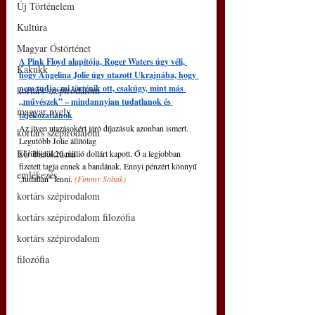
Új Történelem
Kultúra
Magyar Őstörténet
A Pink Floyd alapítója, Roger Waters úgy véli, 
Kakukk
hogy Angelina Jolie úgy utazott Ukrajnába, hogy 
nem tudja, mi történik ott, csakúgy, mint más 
kortárs szépirodalom
„művészek” – mindannyian tudatlanok és 
magyar nyelv
tájékozatlanok
Az ilyen utazásokért járó díjazásuk azonban ismert. 
kortárs szépirodalom
Legutóbb Jolie állítólag
EU bürokrácia
körülbelül 20 millió dollárt kapott. Ő a legjobban 
fizetett tagja ennek a bandának. Ennyi pénzért könnyű 
emlékezés
„tudatlan” lenni. 
(
Fimmy Sobak)
kortárs szépirodalom
kortárs szépirodalom filozófia
kortárs szépirodalom
filozófia