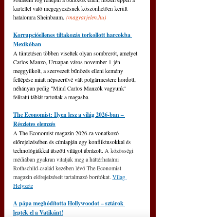
kartellel való megegyezésnek köszönhetően került 
hatalomra Sheinbaum. 
(
magyarjelen.hu
)
Korrupcióellenes tiltakozás torkollott harcokba 
Mexikóban
A tüntetésen többen viseltek olyan sombrerót, amelyet 
Carlos Manzo, Uruapan város november 1-jén 
meggyilkolt, a szervezett bűnözés elleni kemény 
fellépése miatt népszerűvé vált polgármestere hordott, 
néhányan pedig "Mind Carlos Manzók vagyunk" 
feliratú táblát tartottak a magasba.
The Economist: Ilyen lesz a világ 2026-ban ‒ 
Részletes elemzés
A The Economist magazin 2026-ra vonatkozó 
előrejelzésében és címlapján egy konfliktusokkal és 
technológiákkal átszőtt világot ábrázolt. 
A közösségi 
médiában gyakran vitatják meg a háttérhatalmi 
Rothschild-család kezében lévő The Economist 
magazin előrejelzéseit tartalmazó borítókat. 
Vilag 
Helyzete
A pápa meghódította Hollywoodot – sztárok 
lepték el a Vatikánt!