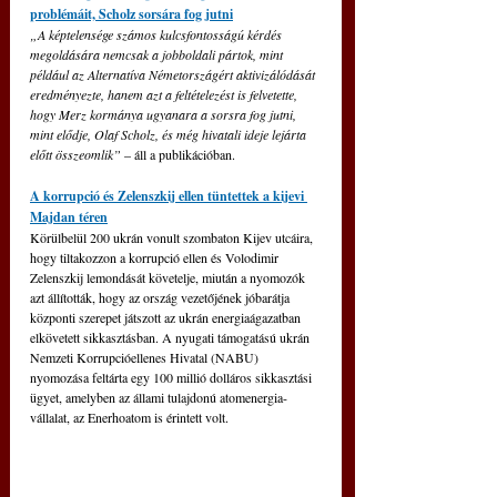
problémáit, Scholz sorsára fog jutni
„A képtelensége számos kulcsfontosságú kérdés 
megoldására nemcsak a jobboldali pártok, mint 
például az Alternatíva Németországért aktivizálódását 
eredményezte, hanem azt a feltételezést is felvetette, 
hogy Merz kormánya ugyanara a sorsra fog jutni, 
mint elődje, Olaf Scholz, és még hivatali ideje lejárta 
előtt összeomlik”
– áll a publikációban.
A korrupció és Zelenszkij ellen tüntettek a kijevi 
Majdan téren
Körülbelül 200 ukrán vonult szombaton Kijev utcáira, 
hogy tiltakozzon a korrupció ellen és Volodimir 
Zelenszkij lemondását követelje, miután a nyomozók 
azt állították, hogy az ország vezetőjének jóbarátja 
központi szerepet játszott az ukrán energiaágazatban 
elkövetett sikkasztásban. 
A nyugati támogatású ukrán 
Nemzeti Korrupcióellenes Hivatal (NABU) 
nyomozása feltárta egy 100 millió dolláros sikkasztási 
ügyet, amelyben az állami tulajdonú atomenergia-
vállalat, az Enerhoatom is érintett volt.