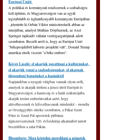
Európai Uniót 
A politikai és kormányzati rendszernek a szabadságra 
kell épülnie, és Magyarországon van az egyik 
legstabilabb és leghatékonyabb kormányzás Európában 
- jelentette ki Orbán Viktor miniszterelnök abban az 
interjúban, amelyet Mathias Döpfnernek, az Axel 
Springer lapkiadó vállalat vezérigazgatójának adott 
szombaton. Beszélt arról is, hogy az Európai Unió 
"békeprojektből háborús projektté vált", Donald Trump 
amerikai elnök viszont "a béke embere".
Kövér László: el akarják pusztítani a kultúránkat, 
el akarják venni a szabadságunkat, el akarnak 
idegeníteni bennünket a hazánktól
Napjainkban a nyugati világban vannak olyan erők, 
amelyek le akarják téríteni a jézusi útról Európát és 
Magyarországot, a hamisság és a halál zsákutcájába 
akarják terelni embertársaikat azért, hogy 
alávethessenek és kifoszthassanak mindenkit – mondta 
az Országgyűlés elnöke szombaton, a Pákai Szent 
Péter és Szent Pál apostolok plébánia 
újjászervezésének 320. évfordulója alkalmából tartott 
beszédében a zalai Pákán.
Bloomberg: Merz képtelen megoldani a németek 