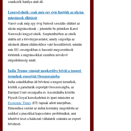
szankciók hatálya alatt áll.
Lengyel elnök: csak még egy évig fizetjük az ukrán 
migránsok ellátását
Varsó csak még egy évig biztosít szociális ellátást az 
ukrán migránsoknak – jelentette be pénteken Karol 
Nawrocki lengyel elnök. Szeptemberben az elnök 
aláírta azt a törvényjavaslatot, amely szigorítja az 
ukránok állami ellátásokhoz való hozzáférését, miután 
más EU-országokban is hasonló megszorítások 
történtek a migránsokkal szemben növekvő 
elégedetlenség miatt.
India Trump vámjait megkerülve bővíti a tengeri 
termékek exportját Oroszországba
India szándékában áll bővíteni a tengeri termékek, 
köztük a garnélarák exportját Oroszországba, az 
Európai Unió országaiba és Ausztráliába közölte 
Piyush Goyal kereskedelmi és ipari miniszter az 
Economic Times
 (ET) lapnak adott interjúban.. 
Elmondása szerint az indiai kormány megoldotta az 
ezekkel a piacokkal kapcsolatos problémákat, ami 
lehetővé teszi a halászati vállalatok számára az export 
bővítését.