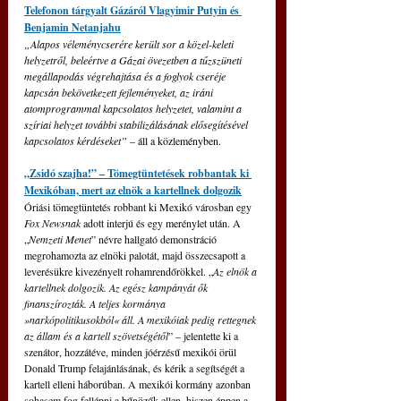
Telefonon tárgyalt Gázáról Vlagyimir Putyin és 
Benjamin Netanjahu
„Alapos véleménycserére került sor a közel-keleti 
helyzetről, beleértve a Gázai övezetben a tűzszüneti 
megállapodás végrehajtása és a foglyok cseréje 
kapcsán bekövetkezett fejleményeket, az iráni 
atomprogrammal kapcsolatos helyzetet, valamint a 
szíriai helyzet további stabilizálásának elősegítésével 
kapcsolatos kérdéseket” 
– áll a közleményben.
„Zsidó szajha!” – Tömegtüntetések robbantak ki 
Mexikóban, mert az elnök a kartellnek dolgozik
Óriási tömegtüntetés robbant ki Mexikó városban egy 
Fox Newsnak
 adott interjú és egy merénylet után. A 
„
Nemzeti Menet
” névre hallgató demonstráció 
megrohamozta az elnöki palotát, majd összecsapott a 
leverésükre kivezényelt rohamrendőrökkel. „
Az elnök a 
kartellnek dolgozik. Az egész kampányát ők 
finanszírozták. A teljes kormánya 
»narkópolitikusokból« áll. A mexikóiak pedig rettegnek 
az állam és a kartell szövetségétől
” – jelentette ki a 
szenátor, hozzátéve, minden jóérzésű mexikói örül 
Donald Trump felajánlásának, és kérik a segítségét a 
kartell elleni háborúban. A mexikói kormány azonban 
sohasem fog fellépni a bűnözők ellen, hiszen éppen a 