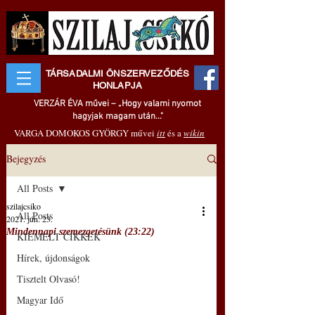
TÁRSADALMI ÖNSZERVEZŐDÉS
HONLAPJA
VERZÁR ÉVA művei – „Hogy valami nyomot
hagyjak magam után..."
VARGA DOMOKOS GYÖRGY művei
itt
és a
wikin
Bejegyzés
All Posts
szilajcsiko
All Posts
2021. jún. 23.
Mindennapi szemezgetésünk (23:22)
KIEMELT CIKKEK
Hírek, újdonságok
Tisztelt Olvasó!
Magyar Idő