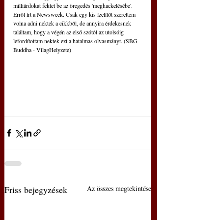
milliárdokat fektet be az öregedés 'meghackelésébe'. 
Erről írt a Newsweek. Csak egy kis ízelítőt szerettem 
volna adni nektek a cikkből, de annyira érdekesnek 
találtam, hogy a végén az első szótól az utolsóig 
lefordítottam nektek ezt a hatalmas olvasmányt. (SBG 
Buddha - VilagHelyzete)
Friss bejegyzések
Az összes megtekintése