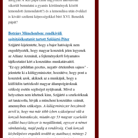
sikerült bemutatni a gyanús körülmények között 
lemondott (lemondatott?) és a lemondása után évekkel 
is kiváló szellemi képességekkel bíró XVI. Benedek 
pápát?
Botrány Münchenben: rendkívüli 
sajtótájékoztatót tartott Szijjártó Péter
Szijjártó kijelentette, hogy a bajor hatóságok nem 
engedélyezték, hogy magyar konzulok jelen legyenek 
az Allianz Arenánál, a fejleményekről folyamatos 
tájékoztatást kért a konzulátus munkatársaitól.
"Ez egy példátlan gesztus, negatív értelemben sajnos" - 
jelentette ki a külügyminiszter, hozzátéve, hogy pont a 
konzulok azok, akiknek az a munkájuk, hogy a 
külföldön tartózkodó magyar állampolgároknak 
szükség esetén segítséget nyújtsanak. Mivel a 
helyszínen nem lehetnek kinn, Szijjártó a szurkolóknak 
azt tanácsolta, hívják a müncheni konzulátus számát, 
amennyiben szükséges. 
A külügyminiszter beszámolt 
arról is, hogy ma már több ízben szükségessé vált a 
konzuli beavatkozás, miután egy 53 magyar szurkolót 
szállító buszt kétszer is megállítottak, egyszer a német 
vámhatóság, majd pedig a rendőrség. Csak konzuli 
közbelépésre engedték tovább az autóbuszt, mintegy 2 