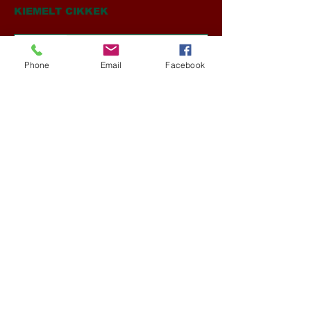
Crooke jegyzete)
KIEMELT CIKKEK
VAXÓRIA KRÓNIKÁJA ‒ A
Korvid hadművelet és a
Phone
Email
Facebook
Láthatatlan Gépezet évtizede
Új Történelem
3 nappal ezelőtt
Darai Lajos: Naplóbölcsességeim
(2018)
Kultúra
6 nappal ezelőtt
A Rothschildok és a Pentagon