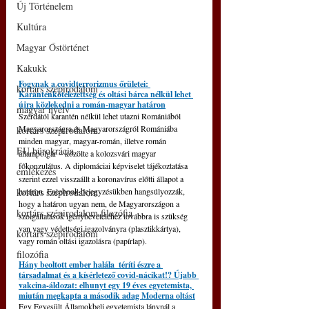
Új Történelem
Kultúra
Magyar Őstörténet
Kakukk
Fogynak a covidterrorizmus őrületei: 
kortárs szépirodalom
Karanténkötelezettség és oltási bárca nélkül lehet 
újra közlekedni a román-magyar határon
magyar nyelv
Szerdától karantén nélkül lehet utazni Romániából 
Magyarországra és Magyarországról Romániába 
kortárs szépirodalom
minden magyar, magyar-román, illetve román 
EU bürokrácia
állampolgár – közölte a kolozsvári magyar 
főkonzulátus.
A diplomáciai képviselet tájékoztatása 
emlékezés
szerint ezzel visszaállt a koronavírus előtti állapot a 
kortárs szépirodalom
határon. Facebook-bejegyzésükben hangsúlyozzák, 
hogy a határon ugyan nem, de Magyarországon a 
kortárs szépirodalom filozófia
szolgáltatások igénybevételéhez továbbra is szükség 
van vagy védettségi igazolványra (plasztikkártya), 
kortárs szépirodalom
vagy román oltási igazolásra (papírlap).
filozófia
Hány beoltott ember halála  téríti észre a 
társadalmat és a kísérletező covid-nácikat!? Újabb 
vakcina-áldozat: elhunyt egy 19 éves egyetemista, 
miután megkapta a második adag Moderna oltást
Egy Egyesült Államokbeli egyetemista lánynál a 