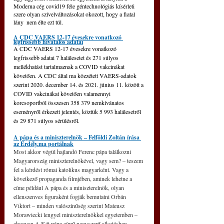
Moderna cég covid19 féle géntechnológiás kísérleti 
szere olyan szívelváltozásokat okozott, hogy a fiatal 
lány  nem élte ezt túl.
A CDC VAERS 12-17 évesekre vonatkozó 
legfrissebb hivatalos adatai
A CDC VAERS 12-17 évesekre vonatkozó 
legfrissebb adatai 7 halálesetet és 271 súlyos 
mellékhatást tartalmaznak a COVID vakcinákat 
követően. A CDC által ma közzétett VAERS-adatok 
szerint 2020. december 14. és 2021. június 11. között a 
COVID vakcinákat követően valamennyi 
korcsoportból összesen 358 379 nemkívánatos 
eseményről érkezett jelentés, köztük 5 993 halálesetről 
és 29 871 súlyos sérülésről.
A pápa és a miniszterelnök – Felföldi Zoltán írása 
az Erdély.ma portálnak
Most akkor végül hajlandó Ferenc pápa találkozni 
Magyarország miniszterelnökével, vagy sem? – teszem 
fel a kérdést római katolikus magyarként. Vagy a 
következő propaganda filmjében, aminek lehetne a 
címe például A pápa és a miniszterelnök, olyan 
ellenszenves figuraként fogják bemutatni Orbán 
Viktort – minden valószínűség szerint Mateusz 
Morawiecki lengyel miniszterelnökkel egyetemben – 
ahogyan A Két pápa című nagyszerű alkotásban 