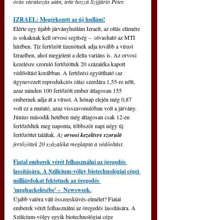
órás várakozás után, tette hozzá Szijjártó Péter.
IZRAEL: Megérkezett az új hullám!
Elérte egy újabb járványhullám Izraelt, az oltás ellenére 
is sokaknak kell orvosi segítség –  olvasható az MTI 
hírében. Tíz fertőzött tizenötnek adja tovább a vírust 
Izraelben, ahol megjelent a delta variáns is. Az orvosi 
kezelésre szoruló fertőzöttek 20 százaléka kapott 
védőoltást korábban. A fertőzési együttható (az 
úgynevezett reprodukciós ráta) szerdára 1,55-re nőtt, 
azaz minden 100 fertőzött ember átlagosan 155 
embernek adja át a vírust. A hónap elején még 0,87 
volt ez a mutató, azaz visszavonulóban volt a járvány. 
Június második hetében még átlagosan csak 12-en 
fertőződtek meg naponta, többször napi négy új 
fertőzöttet találtak. 
Az 
orvosi kezelésre szoruló
fertőzöttek 20 százaléka megkapta a védőoltást.
Fiatal emberek vérét felhasználni az öregedés 
lassítására. A Szilícium-völgy biotechnológiai cégei 
milliárdokat fektetnek az öregedés 
'meghackelésébe' –  Newsweek.
Újabb valóra vált összeesküvés-elmélet? Fiatal 
emberek vérét felhasználni az öregedés lassítására. A 
Szilícium-völgy egyik biotechnológiai cége 