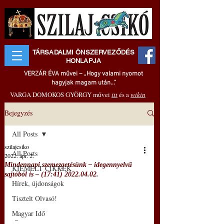
TÁRSADALMI ÖNSZERVEZŐDÉS
HONLAPJA
VERZÁR ÉVA művei – „Hogy valami nyomot
hagyjak magam után..."
VARGA DOMOKOS GYÖRGY művei
itt
és a
wikin
Bejegyzés
All Posts
szilajcsiko
All Posts
2022. ápr. 2.
Mindennapi szemezgetésünk – idegennyelvű
KIEMELT CIKKEK
sajtóból is – (17:41) 2022.04.02.
Hírek, újdonságok
Tisztelt Olvasó!
Magyar Idő
 –