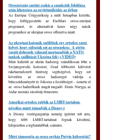
Oroszország szerint csakis a szankciók feloldása 
után lehetséges az együttműködés az űrben
Az Európai Űrügynökség a múlt hónapban közölte, 
hogy felfüggesztette az ExoMars orosz-európai 
programot, és alternatívát keres négy másik 
programhoz az ukrajnai orosz offenzíva miatt.
Az ukrajnai katonák szétlőttek egy ortodox szent 
helyet, hogy ráfogják ezt az oroszokra:  A görög 
vasúti dolgozók válaszul megtagadják a NATO 
tankok szállítását Ukrajna felé (+VIDEÓ)
Mint kiderült az ukrán hadsereg szándékosan lőtte a 
Szvjatogorszki kolostort, Grad többszöri kilövésű 
rakétarendszerű tüzérség segítségével, hogy ezt 
követően az orosz hadsereget vádolja a 
bűncselekményért és fokozza a feszültséget – ismerte el  
az  orosz haderőknek magát megadó  Denis Nuryga, az 
Aidar neonáci zászlóalj őrmestere.
Amerikai ortodox rabbik az LMBT-tartalom 
növelése miatt támadják a Disney-t
A Disney vezérigazgatója nemrég ígéretet tett arra, 
hogy több LMBT-tartalmat fognak készíteni, 
kifejezetten a legfiatalabbak számára.
Miért támogatja az orosz egyház Putyin háborúját?