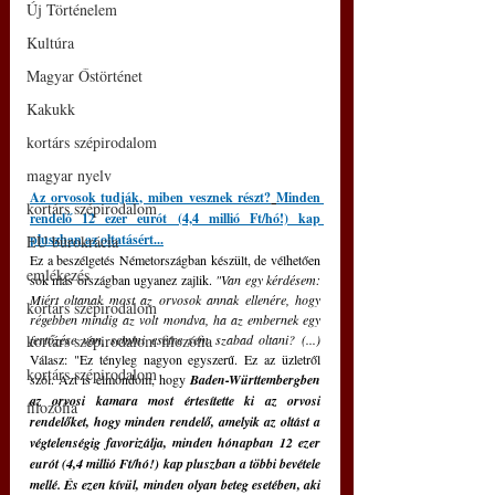
Új Történelem
Kultúra
Magyar Őstörténet
Kakukk
kortárs szépirodalom
magyar nyelv
Az orvosok tudják, miben vesznek részt?
Minden 
kortárs szépirodalom
rendelő 12 ezer eurót (4,4 millió Ft/hó!) kap 
pluszban az oltatásért...
EU bürokrácia
Ez a beszélgetés Németországban készült, de vélhetően 
emlékezés
sok más országban ugyanez zajlik. 
"Van egy kérdésem: 
Miért oltanak most az orvosok annak ellenére, hogy 
kortárs szépirodalom
régebben mindig az volt mondva, ha az embernek egy 
kortárs szépirodalom filozófia
fertőzése van, semmi esetre sem szabad oltani? (...)  
Válasz: "Ez tényleg nagyon egyszerű. Ez az üzletről 
kortárs szépirodalom
szól. Azt is elmondom, hogy 
Baden-Württembergben 
az orvosi kamara most értesítette ki az orvosi 
filozófia
rendelőket, hogy minden rendelő, amelyik az oltást a 
végtelenségig favorizálja, minden hónapban 12 ezer 
eurót (4,4 millió Ft/hó!) kap pluszban a többi bevétele 
mellé. És ezen kívül, minden olyan beteg esetében, aki 