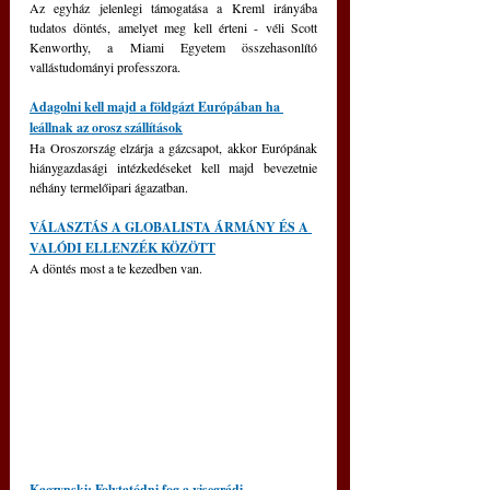
Az egyház jelenlegi támogatása a Kreml irányába 
tudatos döntés, amelyet meg kell érteni - véli Scott 
Kenworthy, a Miami Egyetem összehasonlító 
vallástudományi professzora.
Adagolni kell majd a földgázt Európában ha 
leállnak az orosz szállítások
Ha Oroszország elzárja a gázcsapot, akkor Európának 
hiánygazdasági intézkedéseket kell majd bevezetnie 
néhány termelőipari ágazatban.
VÁLASZTÁS A GLOBALISTA ÁRMÁNY ÉS A 
VALÓDI ELLENZÉK KÖZÖTT
A döntés most a te kezedben van.
Kaczynski: Folytatódni fog a visegrádi 