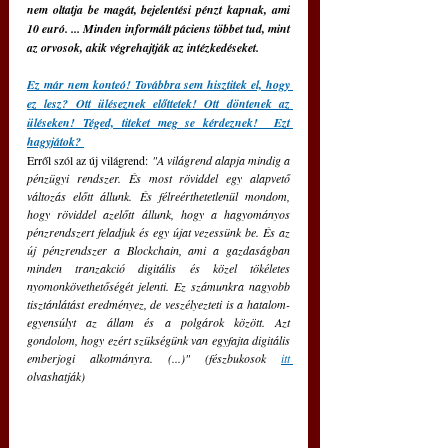
nem oltatja be magát, bejelentési pénzt kapnak, ami 
10 euró. ... Minden informált páciens többet tud, mint 
az orvosok, akik végrehajtják az intézkedéseket.
Ez már nem konteó! Továbbra sem hisztitek el, hogy 
ez lesz? Ott üléseznek előttetek! Ott döntenek az 
üléseken! Téged, titeket meg se kérdeznek!  Ezt 
hagyjátok? 
Erről szól az új világrend:
 "A világrend alapja mindig a 
pénzügyi rendszer. És most röviddel egy alapvető 
változás előtt állunk. És félreérthetetlenül mondom, 
hogy röviddel azelőtt állunk, hogy a hagyományos 
pénzrendszert feladjuk és egy újat vezessünk be. És az 
új pénzrendszer a Blockchain, ami a gazdaságban 
minden tranzakció digitális és közel tökéletes 
nyomonkövethetőségét jelenti. Ez számunkra nagyobb 
tisztánlátást eredményez, de veszélyezteti is a hatalom-
egyensúlyt az állam és a polgárok között. Azt 
gondolom, hogy ezért szükségünk van egyfajta digitális 
emberjogi alkotmányra. (...)" (fészbukosok 
itt 
olvashatják)