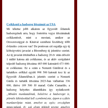
Csökkenti a hadsereg létszámát az USA
Mi lehetne jobb alkalom az Egyesült Államok 
hadseregének arra, hogy fontolóra vegye létszámának 
csökkentését, mint a mostani, amikor az 
Oroszországgal és Kínával szembeni feszültség több 
évtizedes csúcson van? De pontosan ezt sugallja egy új 
költségvetési javaslat a Bloomberg új jelentése szerint. 
Az új javaslat értelmében a hadsereg 20 év után először 
1 millió katona alá csökkenne, és az aktív szolgálatot 
teljesítő hadsereg létszáma 485 000 katonáról 473 000-
re csökkenne. Ez a szám a Nemzeti Gárdával és a 
tartalékos erőkkel együtt 998 500 katonát tesz ki az 
Egyesült Államokban.A jelentés szerint a Nemzeti 
Gárda és tartalék létszáma 2023-ban várhatóan 336 
000, illetve 189 500 fő marad. Gabe Camarillo, a 
hadsereg helyettes államtitkára így nyilatkozott: 
„Minden munkaadónak, beleértve a hadsereget is, 
jelentős kihívásokkal kell szembenéznie, éppen a szűkös 
munkaerőpiac miatt, amelyet az egész országban 
tapasztalunk. Ez sok olyan feltételt teremt, amelyre 