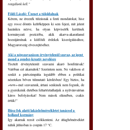
reagálunk kell.”
Földi László: Üzenet a túloldalnak
Kérem, ne érezzék túlzásnak a fenti mondatokat, hisz 
egy rossz döntés kellőképpen ki sem fejezi, mit jelent 
hazánkra nézve, ha olyan képviselők kerülnek 
kormányzati pozícióba, akik akarva-akaratlanul 
hozzájárulnak a külföldi érdekek kiszolgálásához, 
Magyarország elveszejtéséhez.
Aki a népszavazáson érvénytelenül szavaz, az igent 
mond a gender-kreatív nevelésre
Tisztelt érvénytelenül szavazni akaró honfitársak! 
Valóban ezt akarnátok? Szerintem nem. Ne vakítson el 
senkit a pártszimpátia legalább ebben a politikai 
nézeteken bőven túlmutató kérdésben! Egy biztos, ha
»nem«
-mel szavazunk, ártani senkinek nem fogunk, de 
a gyerekeink életében feltartóztathatjuk a nyilvánvalóan 
káros befolyásokat! Nem mások ellenében, csakis 
értük!”
Húsz fok alatti lakáshőmérsékletet tanácsol a 
holland kormány
Így akarnak rezsit csökkenteni. Az átlaghőmérséklet 
náluk júliusban is csupán 17 °C.