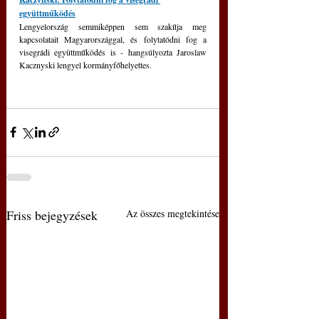
együttműködés
Lengyelország semmiképpen sem szakítja meg 
kapcsolatait Magyarországgal, és folytatódni fog a 
visegrádi együttműködés is - hangsúlyozta Jaroslaw 
Kacznyski lengyel kormányfőhelyettes.
Friss bejegyzések
Az összes megtekintése