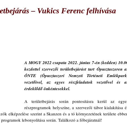
tbejárás – Vukics Ferenc felhívása
A MOGY 2022 csapata 2022. június 7-én (kedden) 10.00
kezdettel szervezői területbejárást tart Ópusztaszeren az
ÓNTE (Ópusztaszeri Nemzeti Történeti Emlékpark)
vezetőivel, az egyes részfeladatok vezetővel és az
érdeklődő önkéntesekkel. 
A területbejárás során pontosításra kerül az egyes
részprogramok helyszíne, a szervezői tábor kialakítása és
ezők elképzelése szerint a Skanzen és a tó környezetének területe ebben
a programok lebonyolítása során. Találkozó a főbejáratnál!