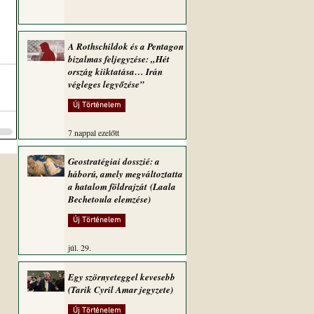
A Rothschildok és a Pentagon
bizalmas feljegyzése: „Hét
ország kiiktatása… Irán
végleges legyőzése”
Új Történelem
7 nappal ezelőtt
Geostratégiai dosszié: a
háború, amely megváltoztatta
a hatalom földrajzát (Laala
Bechetoula elemzése)
Új Történelem
júl. 29.
Egy szörnyeteggel kevesebb
(Tarik Cyril Amar jegyzete)
Új Történelem