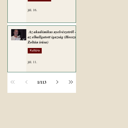
júl. 16.
Az akadémikus nyelvészetről –
az elhallgatott igazság (Hosszú
Zoltán írása)
Kultúra
júl. 11.
1
/
113