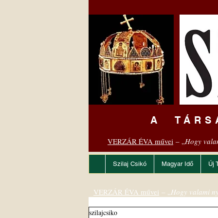
A TÁRS
VERZÁR ÉVA művei
– „
Hogy vala
Szilaj Csikó
Magyar Idő
Új 
VERZÁR ÉVA művei
– „
Hogy valami ny
szilajcsiko