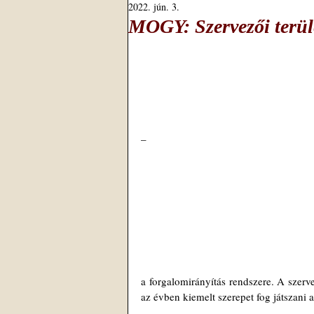
2022. jún. 3.
MOGY: Szervezői terüle
–
a forgalomirányítás rendszere. A szerv
az évben kiemelt szerepet fog játszani 