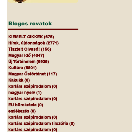
Blogos rovatok
KIEMELT CIKKEK
(675)
675 bejegyzés
Hírek, újdonságok
(2771)
2771 bejegyzés
Tisztelt Olvasó!
(156)
156 bejegyzés
Magyar Idő
(4047)
4047 bejegyzés
Új Történelem
(6935)
6935 bejegyzés
Kultúra
(6801)
6801 bejegyzés
Magyar Őstörténet
(117)
117 bejegyzés
Kakukk
(8)
8 bejegyzés
kortárs szépirodalom
(0)
0 bejegyzés
magyar nyelv
(1)
1 bejegyzés
kortárs szépirodalom
(0)
0 bejegyzés
EU bürokrácia
(0)
0 bejegyzés
emlékezés
(0)
0 bejegyzés
kortárs szépirodalom
(0)
0 bejegyzés
kortárs szépirodalom filozófia
(0)
0 bejegyzés
kortárs szépirodalom
(0)
0 bejegyzés