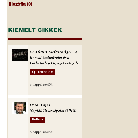
filozófia
(0)
0 bejegyzés
KIEMELT CIKKEK
VAXÓRIA KRÓNIKÁJA ‒ A
Korvid hadművelet és a
Láthatatlan Gépezet évtizede
Új Történelem
3 nappal ezelőtt
Darai Lajos:
Naplóbölcsességeim (2018)
Kultúra
6 nappal ezelőtt