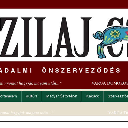
ADALMI ÖNSZERVEZŐDÉS
mi nyomot hagyjak magam után..."
VARGA DOMOKOS
Történelem
Kultúra
Magyar Őstörténet
Kakukk
Szerkesztő
omot hagyjak magam után..."
VARGA D