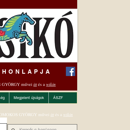
 HONLAPJA
 GYÖRGY művei
itt
és a
wikin
ség
Megjelent újságok
ÁSZF
OMOKOS GYÖRGY művei
itt
és a
wikin