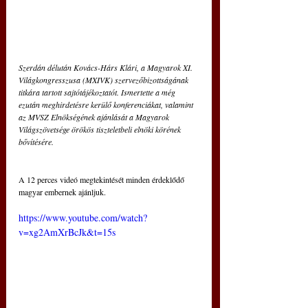
Szerdán délután Kovács-Hárs Klári, a Magyarok XI. 
Világkongresszusa (MXIVK) szervezőbizottságának 
titkára tartott sajtótájékoztatót. Ismertette a még 
ezután meghirdetésre kerülő konferenciákat, valamint 
az MVSZ Elnökségének ajánlását a Magyarok 
Világszövetsége örökös tiszteletbeli elnöki körének 
bővítésére.
A 12 perces videó megtekintését minden érdeklődő 
magyar embernek ajánljuk.
https://www.youtube.com/watch?
v=xg2AmXrBcJk&t=15s