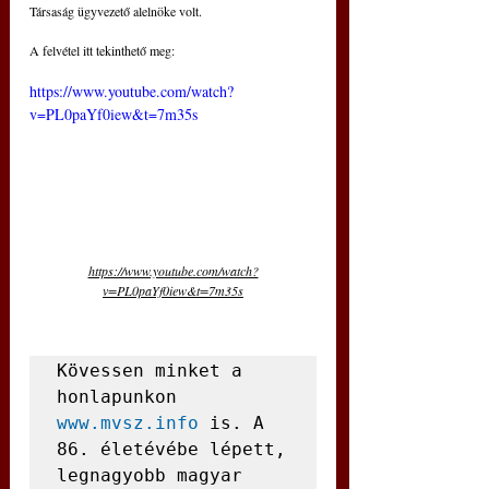
Társaság ügyvezető alelnöke volt.
A felvétel itt tekinthető meg:
https://www.youtube.com/watch?
v=PL0paYf0iew&t=7m35s
https://www.youtube.com/watch?
v=PL0paYf0iew&t=7m35s
Kövessen minket a 
honlapunkon 
www.mvsz.info
 is. A 
86. életévébe lépett, 
legnagyobb magyar 