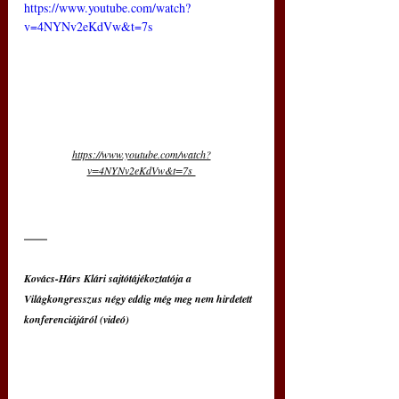
https://www.youtube.com/watch?
v=4NYNv2eKdVw&t=7s 
https://www.youtube.com/watch?
v=4NYNv2eKdVw&t=7s 
Kovács-Hárs Klári sajtótájékoztatója a 
Világkongresszus négy eddig még meg nem hirdetett 
konferenciájáról (videó)