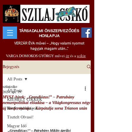
TÁRSADALMI ÖNSZERVEZŐDÉS
HONLAPJA
VERZÁR ÉVA művei – „Hogy valami nyomot
hagyjak magam után..."
VARGA DOMOKOS GYÖRGY művei
itt
és a
wikin
Bejegyzés
All Posts
szilajcsiko
All Posts
2024. ápr. 19.
MVSZ-hírek: „Grandiózus!” – Patrubány
KIEMELT CIKKEK
nemzetpolitikai előadása – a Világkongresszus négy
Hírek, újdonságok
új konferenciája – Kárpátalja sorsa Trianon után
Tisztelt Olvasó!
Magyar Idő
„Grandiózus!” – Patrubány Miklós áprilisi 