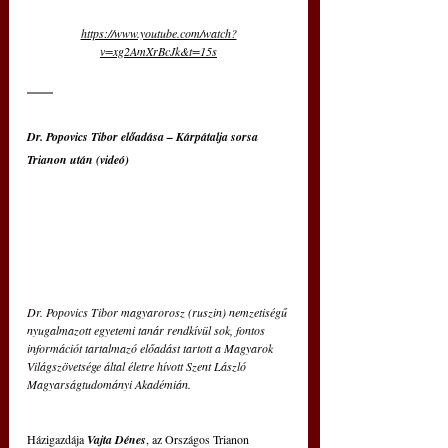
https://www.youtube.com/watch?
v=xg2AmXrBcJk&t=15s
Dr. Popovics Tibor előadása – Kárpátalja sorsa 
Trianon után (videó)
Dr. Popovics Tibor magyarorosz (ruszin) nemzetiségű 
nyugalmazott egyetemi tanár rendkívül sok, fontos 
információt tartalmazó előadást tartott a Magyarok 
Világszövetsége által életre hívott Szent László 
Magyarságtudományi Akadémián.
Házigazdája 
Vajta Dénes
, az Országos Trianon 