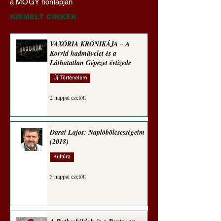
a MOGY honlapján
módon közelít
RABLÓTŐKE? (Tal
egetrengető
Hedvig posztajánló
KIEMELT CIKKEK
zseninkhez (Tallián
Hedvig posztajánlója)
VAXÓRIA KRÓNIKÁJA ‒ A
Korvid hadművelet és a
Láthatatlan Gépezet évtizede
Új Történelem
2 nappal ezelőtt
Darai Lajos: Naplóbölcsességeim
(2018)
Kultúra
5 nappal ezelőtt