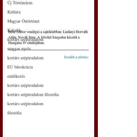
Új Történelem
Kultúra
Magyar Őstörténet
Kakukk
Bene Gábor vendégei a sajtóklubban: Ludányi Horváth 
Attila, Novák Imre, A felvétel Szegeden készült a 
kortárs szépirodalom
Hungária Tv stúdiójában.
magyar nyelv
Tovább a filmhez
kortárs szépirodalom
EU bürokrácia
emlékezés
kortárs szépirodalom
kortárs szépirodalom filozófia
kortárs szépirodalom
filozófia