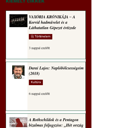
Rugalmas technomo
KIEMELT CIKKEK
alázatosság
VAXÓRIA KRÓNIKÁJA ‒ A
Korvid hadművelet és a
Láthatatlan Gépezet évtizede
Új Történelem
3 nappal ezelőtt
Darai Lajos: Naplóbölcsességeim
(2018)
Kultúra
6 nappal ezelőtt
A Rothschildok és a Pentagon
bizalmas feljegyzése: „Hét ország