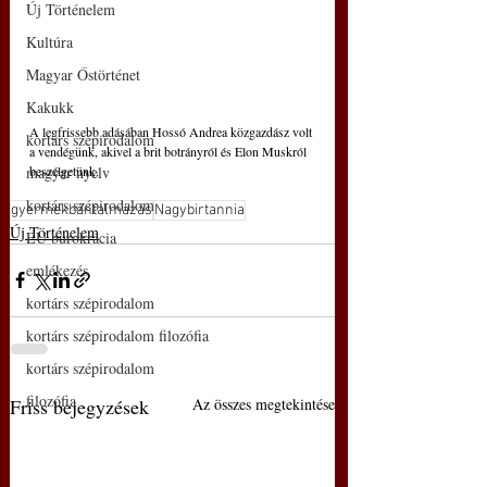
Új Történelem
Kultúra
Magyar Őstörténet
Kakukk
A legfrissebb adásában Hossó Andrea közgazdász volt 
kortárs szépirodalom
a vendégünk, akivel a brit botrányról és Elon Muskról 
beszélgetünk.
magyar nyelv
kortárs szépirodalom
gyermekbántalmazás
Nagybirtannia
Új Történelem
EU bürokrácia
emlékezés
kortárs szépirodalom
kortárs szépirodalom filozófia
kortárs szépirodalom
filozófia
Friss bejegyzések
Az összes megtekintése