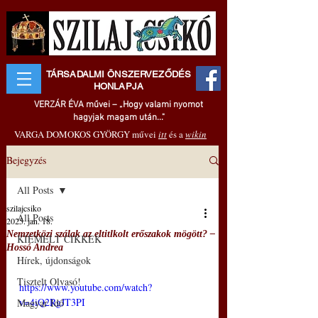
TÁRSADALMI ÖNSZERVEZŐDÉS
HONLAPJA
VERZÁR ÉVA művei – „Hogy valami nyomot
hagyjak magam után..."
VARGA DOMOKOS GYÖRGY művei
itt
és a
wikin
Bejegyzés
All Posts
szilajcsiko
All Posts
2025. jan. 18.
Nemzetközi szálak az eltitlkolt erőszakok mögött? ‒
KIEMELT CIKKEK
Hossó Andrea
Hírek, újdonságok
Tisztelt Olvasó!
https://www.youtube.com/watch?
v=4iQ2RgJT3PI
Magyar Idő