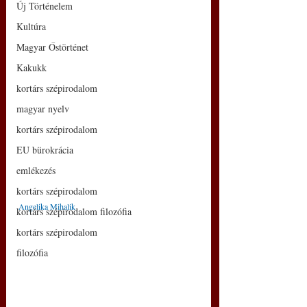
Új Történelem
Kultúra
Magyar Őstörténet
Kakukk
kortárs szépirodalom
magyar nyelv
kortárs szépirodalom
EU bürokrácia
emlékezés
kortárs szépirodalom
Angelika Mihalik
kortárs szépirodalom filozófia
kortárs szépirodalom
filozófia