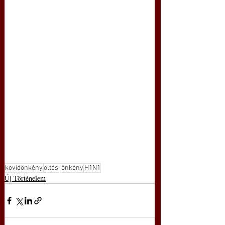
kovidönkény
oltási önkény
H1N1
Új Történelem