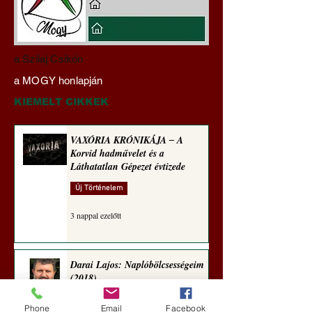
A háború kisiklott, a
Miért tabu Fauci
a Szilaj Csikón
diplomáciának nem
büntetőjogi felelős
a MOGY honlapján
maradt tere (Alastair
vonása
Crooke jegyzete)
KIEMELT CIKKEK
VAXÓRIA KRÓNIKÁJA ‒ A
Korvid hadművelet és a
Láthatatlan Gépezet évtizede
Új Történelem
3 nappal ezelőtt
Darai Lajos: Naplóbölcsességeim
(2018)
Kultúra
Phone
Email
Facebook