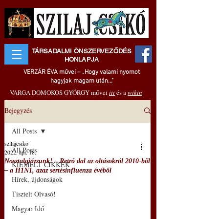
TÁRSADALMI ÖNSZERVEZŐDÉS
HONLAPJA
VERZÁR ÉVA művei – „Hogy valami nyomot
hagyjak magam után..."
VARGA DOMOKOS GYÖRGY művei
itt
és a
wikin
Bejegyzés
All Posts
szilajcsiko
All Posts
2022. ápr. 18.
Nosztalgiázzunk! – Retró dal az oltásokról 2010-ből
KIEMELT CIKKEK
– a H1N1, azaz sertésinfluenza évéből
Hírek, újdonságok
Tisztelt Olvasó!
Magyar Idő