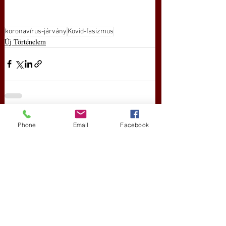
koronavírus-járvány
Kovid-fasizmus
Új Történelem
Friss bejegyzések
Az összes megtekintése
Phone
Email
Facebook