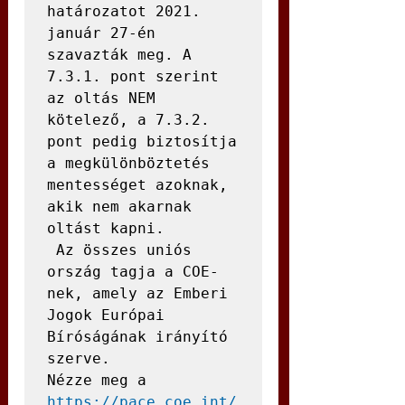
határozatot 2021. 
január 27-én 
szavazták meg. A 
7.3.1. pont szerint 
az oltás NEM 
kötelező, a 7.3.2. 
pont pedig biztosítja 
a megkülönböztetés 
mentességet azoknak, 
akik nem akarnak 
oltást kapni.

 Az összes uniós 
ország tagja a COE-
nek, amely az Emberi 
Jogok Európai 
Bíróságának irányító 
szerve.

Nézze meg a 
https://pace.coe.int/