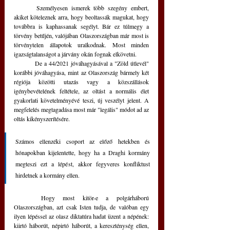
	Személyesen ismerek több szegény embert, 
akiket köteleznek arra, hogy beoltassák magukat, hogy 
továbbra is kaphassanak segélyt. Bár ez túlmegy a 
törvény betűjén, valójában Olaszországban már most is 
törvénytelen állapotok uralkodnak. Most minden 
igazságtalanságot a járvány okán fognak elkövetni.
	De a 44/2021 jóváhagyásával a "Zöld útlevél" 
korábbi jóváhagyása, mint az Olaszország bármely két 
régiója közötti utazás vagy a közszállások 
igénybevételének feltétele, az oltást a normális élet 
gyakorlati követelményévé teszi, új veszélyt jelent. A 
megfelelés megtagadása most már "legális" módot ad az 
oltás kikényszerítésére.
Számos ellenzéki csoport az előző hetekben és 
hónapokban kijelentette, hogy ha a Draghi kormány 
megteszi ezt a lépést, akkor fegyveres konfliktust 
hirdetnek a kormány ellen.
	Hogy most kitör-e a polgárháború 
Olaszországban, azt csak Isten tudja, de valóban egy 
ilyen lépéssel az olasz diktatúra hadat üzent a népének: 
kiirtó háborút, népirtó háborút, a kereszténység ellen, 