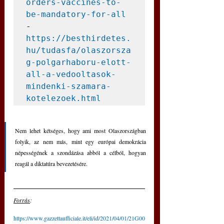
orders-vaccines-to-
be-mandatory-for-all
- 
https://besthirdetes.
hu/tudasfa/olaszorsza
g-polgarhaboru-elott-
all-a-vedooltasok-
mindenki-szamara-
kotelezoek.html
Nem lehet kétséges, hogy ami most Olaszországban 
folyik, az nem más, mint egy európai demokrácia 
népességének a szondázása abból a célból, hogyan 
reagál a diktatúra bevezetésére.
Forrás
: 
https://www.gazzettaufficiale.it/eli/id/2021/04/01/21G00