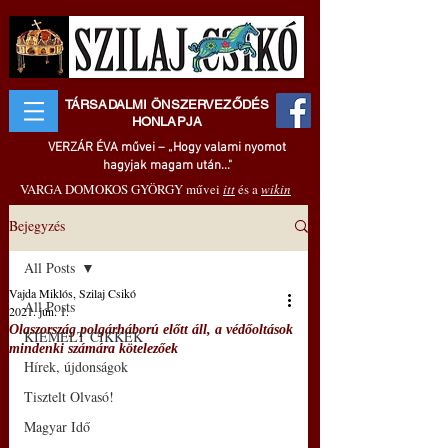
TÁRSADALMI ÖNSZERVEZŐDÉS
HONLAPJA
VERZÁR ÉVA művei – „Hogy valami nyomot
hagyjak magam után..."
VARGA DOMOKOS GYÖRGY művei
itt
és a
wikin
Bejegyzés
All Posts
Vajda Miklós, Szilaj Csikó
All Posts
2021. jún. 1.
Olaszország polgárháború előtt áll, a védőoltások
KIEMELT CIKKEK
mindenki számára kötelezőek
Hírek, újdonságok
Tisztelt Olvasó!
Magyar Idő