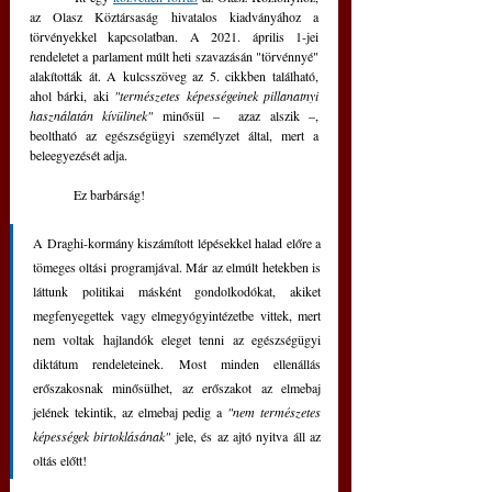
az Olasz Köztársaság hivatalos kiadványához a 
törvényekkel kapcsolatban. A 2021. április 1-jei 
rendeletet a parlament múlt heti szavazásán "törvénnyé" 
alakították át. A kulcsszöveg az 5. cikkben található, 
ahol bárki, aki 
"természetes képességeinek pillanatnyi 
használatán kívülinek"
 minősül –  azaz alszik –, 
beoltható az egészségügyi személyzet által, mert a 
beleegyezését adja.
	Ez barbárság!
A Draghi-kormány kiszámított lépésekkel halad előre a 
tömeges oltási programjával. Már az elmúlt hetekben is 
láttunk politikai másként gondolkodókat, akiket 
megfenyegettek vagy elmegyógyintézetbe vittek, mert 
nem voltak hajlandók eleget tenni az egészségügyi 
diktátum rendeleteinek. Most minden ellenállás 
erőszakosnak minősülhet, az erőszakot az elmebaj 
jelének tekintik, az elmebaj pedig a 
"nem természetes 
képességek birtoklásának"
 jele, és az ajtó nyitva áll az 
oltás előtt!