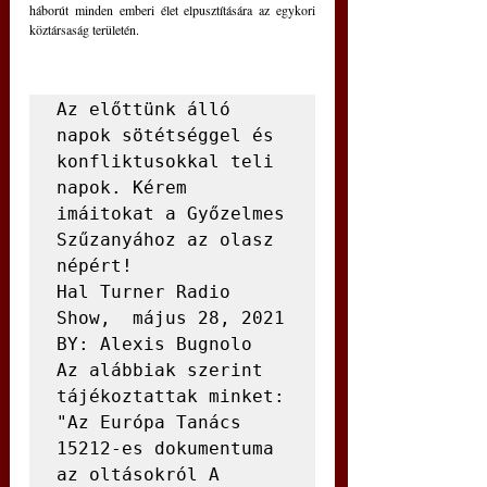
háborút minden emberi élet elpusztítására az egykori 
köztársaság területén.
Az előttünk álló 
napok sötétséggel és 
konfliktusokkal teli 
napok. Kérem 
imáitokat a Győzelmes 
Szűzanyához az olasz 
népért!

Hal Turner Radio 
Show,  május 28, 2021

BY: Alexis Bugnolo

Az alábbiak szerint 
tájékoztattak minket:

"Az Európa Tanács 
15212-es dokumentuma 
az oltásokról A 