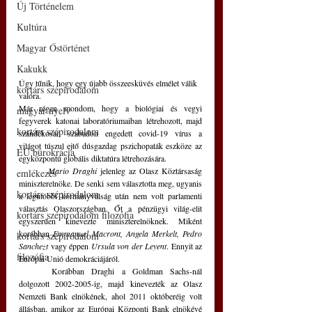
Új Történelem
Kultúra
Magyar Őstörténet
Kakukk
Úgy tűnik, hogy egy újabb összeesküvés elmélet válik 
kortárs szépirodalom
valóra. 
Már régen mondom, hogy a biológiai és vegyi 
magyar nyelv
fegyverek katonai laboratóriumaiban létrehozott, majd 
kortárs szépirodalom
szándékosan szabadon engedett covid-19 vírus a 
világot túszul ejtő dúsgazdag pszichopaták eszköze az 
EU bürokrácia
egyközpontú globális diktatúra létrehozására. 
Mario Draghi
 jelenleg az Olasz Köztársaság 
emlékezés
miniszterelnöke. De senki sem választotta meg, ugyanis 
kortárs szépirodalom
a legutóbbi kormányválság után nem volt parlamenti 
választás Olaszországban. Őt a pénzügyi világ-elit 
kortárs szépirodalom filozófia
egyszerűen kinevezte miniszterelnöknek. Miként 
korábban 
Emmanuel Macront, Angela Merkelt, Pedro 
kortárs szépirodalom
Sanchezt
 vagy éppen 
Ursula von der Leyent
. Ennyit az 
filozófia
Európai Unió demokráciájáról.
	Korábban Draghi a Goldman Sachs-nál 
dolgozott 2002-2005-ig, majd kinevezték az Olasz 
Nemzeti Bank elnökének, ahol 2011 októberéig volt 
állásban, amikor az Európai Központi Bank elnökévé 