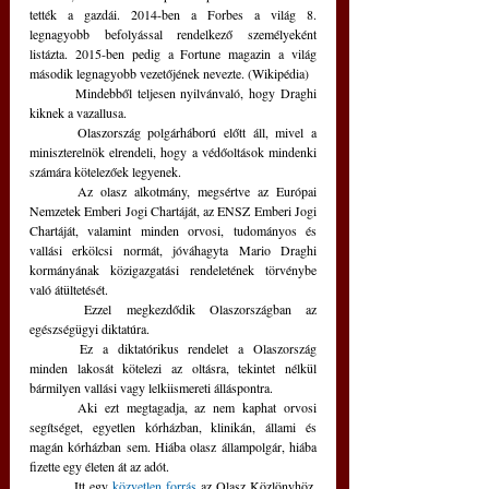
tették a gazdái. 2014-ben a Forbes a világ 8. 
legnagyobb befolyással rendelkező személyeként 
listázta. 2015-ben pedig a Fortune magazin a világ 
második legnagyobb vezetőjének nevezte. (Wikipédia) 
	Mindebből teljesen nyilvánvaló, hogy Draghi 
kiknek a vazallusa. 
	Olaszország polgárháború előtt áll, mivel a 
miniszterelnök elrendeli, hogy a védőoltások mindenki 
számára kötelezőek legyenek.
	Az olasz alkotmány, megsértve az Európai 
Nemzetek Emberi Jogi Chartáját, az ENSZ Emberi Jogi 
Chartáját, valamint minden orvosi, tudományos és 
vallási erkölcsi normát, jóváhagyta Mario Draghi 
kormányának közigazgatási rendeletének törvénybe 
való átültetését. 
	Ezzel megkezdődik Olaszországban az 
egészségügyi diktatúra. 
	Ez a diktatórikus rendelet a Olaszország 
minden lakosát kötelezi az oltásra, tekintet nélkül 
bármilyen vallási vagy lelkiismereti álláspontra.
	Aki ezt megtagadja, az nem kaphat orvosi 
segítséget, egyetlen kórházban, klinikán, állami és 
magán kórházban sem. Hiába olasz állampolgár, hiába 
fizette egy életen át az adót. 
	Itt egy 
közvetlen forrás
 az Olasz Közlönyhöz, 