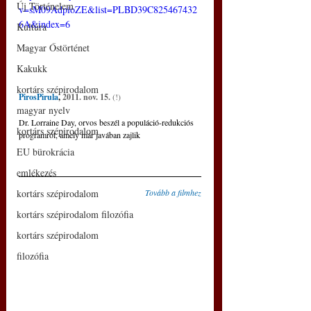
Új Történelem
v=sM09AdpioZE&list=PLBD39C825467432
6A&index=6
Kultúra
Magyar Őstörténet
Kakukk
kortárs szépirodalom
PirosPirula
, 
2011. nov. 15.
 (!)
magyar nyelv
Dr. Lorraine Day, orvos beszél a populáció-redukciós 
kortárs szépirodalom
programról, amely már javában zajlik
EU bürokrácia
emlékezés
Tovább a filmhez
kortárs szépirodalom
kortárs szépirodalom filozófia
kortárs szépirodalom
filozófia