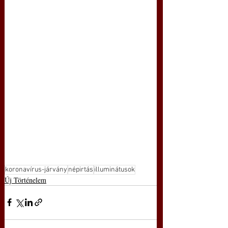
koronavírus-járvány
népirtás
illuminátusok
Új Történelem