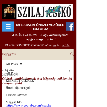
TÁRSADALMI ÖNSZERVEZŐDÉS
HONLAPJA
VERZÁR ÉVA művei – „Hogy valami nyomot
hagyjak magam után..."
VARGA DOMOKOS GYÖRGY művei
itt
és a
wikin
Bejegyzés
All Posts
szilajcsiko
All Posts
2022. jan. 27.
Oltások, antibiotikumok és a Népesség-csökkentési
KIEMELT CIKKEK
Program (6/6)
Hírek, újdonságok
Tisztelt Olvasó!
Magyar Idő
https://www.youtube.com/watch?