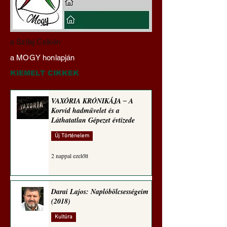
Hajdu Zoltán:
VAXÓRIA KRÓNI
a Szilaj Csikón
Transzhumanizmus és
‒ A Korvid hadműv
a MOGY honlapján
technomorál ‒ 21/28.
és a Láthatatlan Gé
Rugalmas technomorál:
évtizede
KIEMELT CIKKEK
alázatosság
VAXÓRIA KRÓNIKÁJA ‒ A
Korvid hadművelet és a
Láthatatlan Gépezet évtizede
Új Történelem
2 nappal ezelőtt
Darai Lajos: Naplóbölcsességeim
(2018)
Kultúra