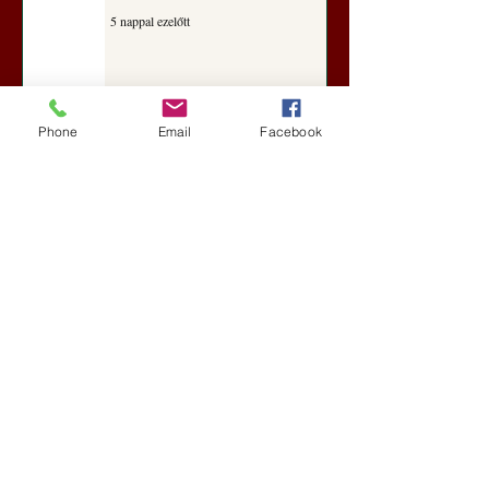
5 nappal ezelőtt
A Rothschildok és a Pentagon
Phone
Email
Facebook
bizalmas feljegyzése: „Hét ország
kiiktatása… Irán végleges
legyőzése”
Új Történelem
5 nappal ezelőtt
Geostratégiai dosszié: a háború,
amely megváltoztatta a hatalom
földrajzát (Laala Bechetoula
elemzése)
Új Történelem
júl. 29.